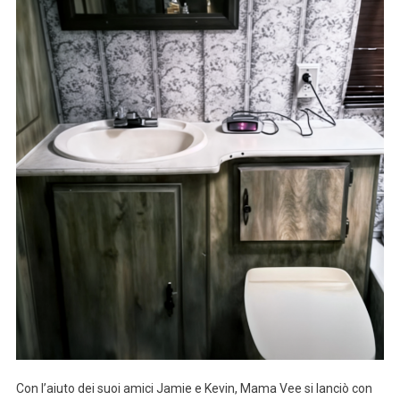
Con l’aiuto dei suoi amici Jamie e Kevin, Mama Vee si lanciò con