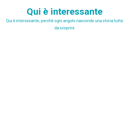
Skip
Qui è interessante
to
content
Qui è interessante, perché ogni angolo nasconde una storia tutta
da scoprire