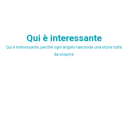
Skip
Qui è interessante
to
content
Qui è interessante, perché ogni angolo nasconde una storia tutta
da scoprire