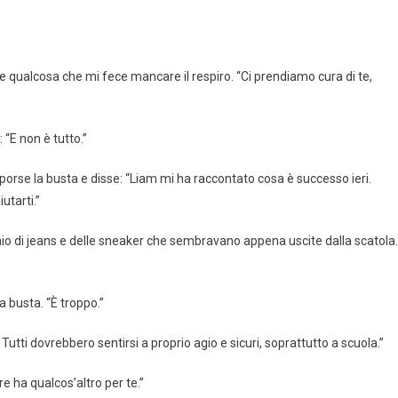
sse qualcosa che mi fece mancare il respiro. “Ci prendiamo cura di te,
“E non è tutto.”
 porse la busta e disse: “Liam mi ha raccontato cosa è successo ieri.
utarti.”
 paio di jeans e delle sneaker che sembravano appena uscite dalla scatola.
a busta. “È troppo.”
utti dovrebbero sentirsi a proprio agio e sicuri, soprattutto a scuola.”
e ha qualcos’altro per te.”