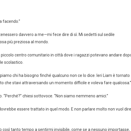
a facendo.”
nessero davvero a me—mi fece dire di sì. Mi sedetti sul sedile
cosa più preziosa al mondo.
n piccolo centro comunitario in città dove i ragazzi potevano andare dop
le scolastico.
ppiamo chi ha bisogno finché qualcuno non ce lo dice. Ieri Liam è tornato
to che stavi attraversando un momento difficile e voleva fare qualcosa.
ino. “Perché?” chiesi sottovoce. “Non siamo nemmeno amici.”
o dovrebbe essere trattato in quel modo. E non parlare molto non vuol dir
così tanto tempo a sentirmi invisibile, come se a nessuno importasse,