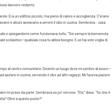
tesse davvero vedermi.
le. Era un edificio piccolo, ma pieno di calore e accoglienza. C’erano
ocavano e alcuni aiutavano a servire il cibo in cucina. Sembrava… casa.
sonale e spiegandomi come funzionava tutto. “Sei sempre la benvenuta
ale scolastico—qualsiasi cosa tu abbia bisogno. E se hai solo voglia di
empo al centro comunitario. Diventò un luogo dove mi sentivo al sicuro—
ad aiutare in cucina, servendo il cibo ad altri ragazzi. Mi faceva piacere
am mi prese da parte. Sembrava un po’ nervoso. “Ehi,” disse. “So che è
volta? Oltre a questo posto?”