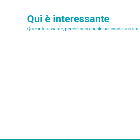
Skip
to
Qui è interessante
content
Qui è interessante, perché ogni angolo nasconde una stori