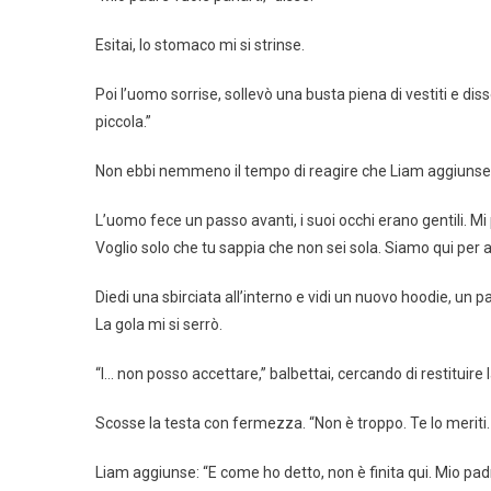
Esitai, lo stomaco mi si strinse.
Poi l’uomo sorrise, sollevò una busta piena di vestiti e di
piccola.”
Non ebbi nemmeno il tempo di reagire che Liam aggiunse: 
L’uomo fece un passo avanti, i suoi occhi erano gentili. Mi
Voglio solo che tu sappia che non sei sola. Siamo qui per ai
Diedi una sbirciata all’interno e vidi un nuovo hoodie, un
La gola mi si serrò.
“I… non posso accettare,” balbettai, cercando di restituire l
Scosse la testa con fermezza. “Non è troppo. Te lo meriti. T
Liam aggiunse: “E come ho detto, non è finita qui. Mio padr