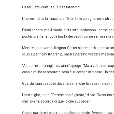
Fissai Liam, confusa. “Cosa intendi?”
L’uomo indicò la macchina. “Sali. Te lo spiegheremo strad
Esitai ancora, ma il modo in cui mi guardavano—come se te
posteriore, tenendo la busta dei vestiti come se fosse la 
Mentre guidavamo, il signor Carter si presentò: gestiva u
scuola per ricev tutorship, pasti e persino vestiti e materia
“Aiutiamo le famiglie da anni,” spiegò. “Ma a volte non sa
casa e mi ha raccontato cosa è successo in classe. Ha det
Guardai Liam, seduto davanti a me, che fissava il finestr
Liam si girò, serio. “Perché non è giusto,” disse. “Nessun
che non mi accorga di quello che succede.”
Quelle parole mi colpirono profondamente. Avevo passato 