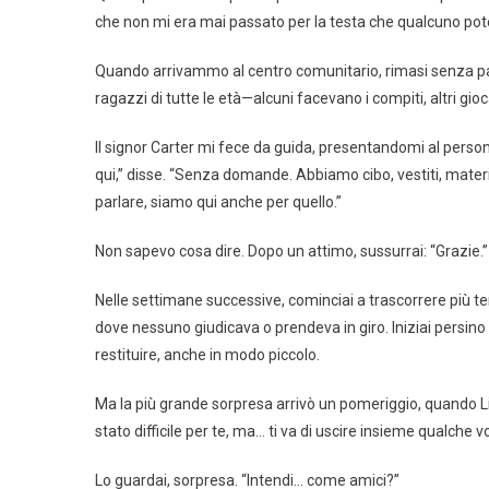
che non mi era mai passato per la testa che qualcuno po
Quando arrivammo al centro comunitario, rimasi senza paro
ragazzi di tutte le età—alcuni facevano i compiti, altri gi
Il signor Carter mi fece da guida, presentandomi al per
qui,” disse. “Senza domande. Abbiamo cibo, vestiti, materi
parlare, siamo qui anche per quello.”
Non sapevo cosa dire. Dopo un attimo, sussurrai: “Grazie.”
Nelle settimane successive, cominciai a trascorrere più t
dove nessuno giudicava o prendeva in giro. Iniziai persino 
restituire, anche in modo piccolo.
Ma la più grande sorpresa arrivò un pomeriggio, quando Li
stato difficile per te, ma… ti va di uscire insieme qualche 
Lo guardai, sorpresa. “Intendi… come amici?”