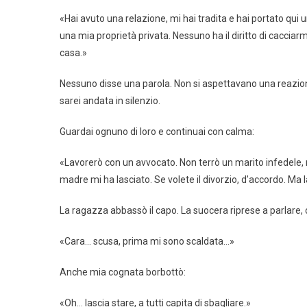
«Hai avuto una relazione, mi hai tradita e hai portato qui
una mia proprietà privata. Nessuno ha il diritto di cacciar
casa.»
Nessuno disse una parola. Non si aspettavano una reazio
sarei andata in silenzio.
Guardai ognuno di loro e continuai con calma:
«Lavorerò con un avvocato. Non terrò un marito infedele,
madre mi ha lasciato. Se volete il divorzio, d’accordo. Ma l
La ragazza abbassò il capo. La suocera riprese a parlare, 
«Cara… scusa, prima mi sono scaldata…»
Anche mia cognata borbottò:
«Oh… lascia stare, a tutti capita di sbagliare.»