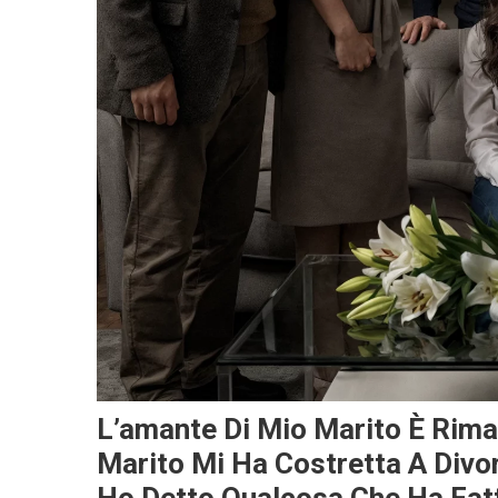
L’amante Di Mio Marito È Rimas
Marito Mi Ha Costretta A Divor
Ho Detto Qualcosa Che Ha Fatto