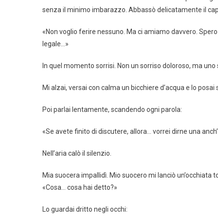
senza il minimo imbarazzo. Abbassò delicatamente il cap
«Non voglio ferire nessuno. Ma ci amiamo davvero. Spero s
legale…»
In quel momento sorrisi. Non un sorriso doloroso, ma un
Mi alzai, versai con calma un bicchiere d’acqua e lo posai s
Poi parlai lentamente, scandendo ogni parola:
«Se avete finito di discutere, allora… vorrei dirne una anch’i
Nell’aria calò il silenzio.
Mia suocera impallidì. Mio suocero mi lanciò un’occhiata t
«Cosa… cosa hai detto?»
Lo guardai dritto negli occhi: