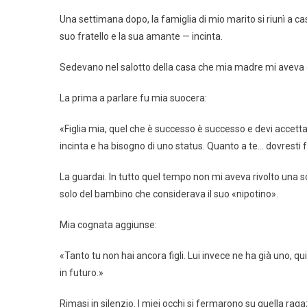
Una settimana dopo, la famiglia di mio marito si riunì a cas
suo fratello e la sua amante — incinta.
Sedevano nel salotto della casa che mia madre mi aveva d
La prima a parlare fu mia suocera:
«Figlia mia, quel che è successo è successo e devi accettar
incinta e ha bisogno di uno status. Quanto a te… dovresti far
La guardai. In tutto quel tempo non mi aveva rivolto una
solo del bambino che considerava il suo «nipotino».
Mia cognata aggiunse:
«Tanto tu non hai ancora figli. Lui invece ne ha già uno, 
in futuro.»
Rimasi in silenzio. I miei occhi si fermarono su quella ra