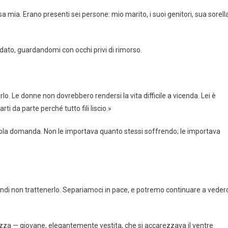
a mia. Erano presenti sei persone: mio marito, i suoi genitori, sua sorell
ato, guardandomi con occhi privi di rimorso.
lo. Le donne non dovrebbero rendersi la vita difficile a vicenda. Lei è
ti da parte perché tutto fili liscio.»
 sola domanda. Non le importava quanto stessi soffrendo; le importava
quindi non trattenerlo. Separiamoci in pace, e potremo continuare a vederc
gazza — giovane, elegantemente vestita, che si accarezzava il ventre