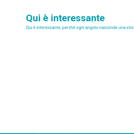
Skip
to
Qui è interessante
content
Qui è interessante, perché ogni angolo nasconde una stori