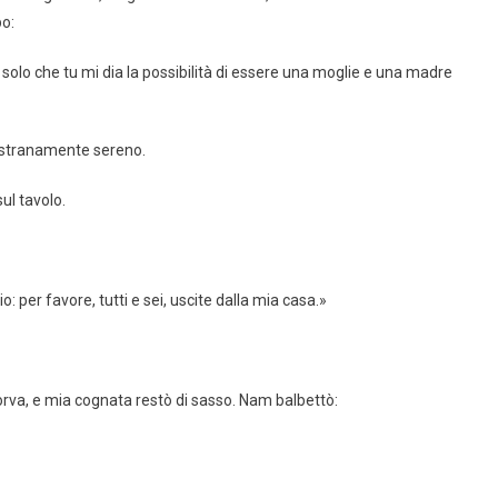
o:
olo che tu mi dia la possibilità di essere una moglie e una madre
o stranamente sereno.
ul tavolo.
o: per favore, tutti e sei, uscite dalla mia casa.»
orva, e mia cognata restò di sasso. Nam balbettò: