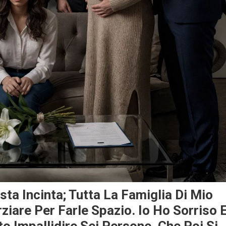
ta Incinta; Tutta La Famiglia Di Mio
ziare Per Farle Spazio. Io Ho Sorriso 
 Impallidire Sei Persone, Che Poi Si