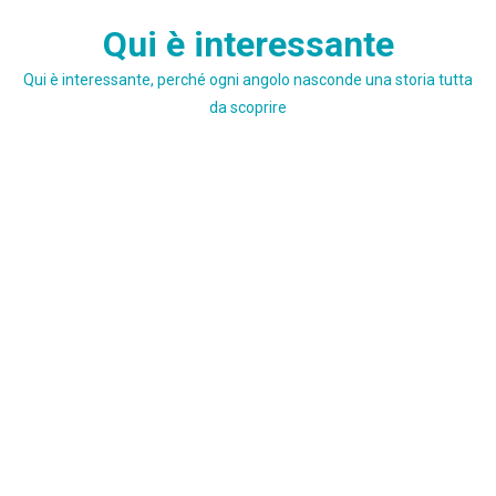
Skip
Qui è interessante
to
content
Qui è interessante, perché ogni angolo nasconde una storia tutta
da scoprire