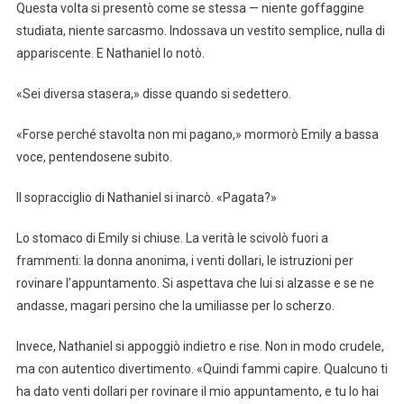
Questa volta si presentò come se stessa — niente goffaggine
studiata, niente sarcasmo. Indossava un vestito semplice, nulla di
appariscente. E Nathaniel lo notò.
«Sei diversa stasera,» disse quando si sedettero.
«Forse perché stavolta non mi pagano,» mormorò Emily a bassa
voce, pentendosene subito.
Il sopracciglio di Nathaniel si inarcò. «Pagata?»
Lo stomaco di Emily si chiuse. La verità le scivolò fuori a
frammenti: la donna anonima, i venti dollari, le istruzioni per
rovinare l’appuntamento. Si aspettava che lui si alzasse e se ne
andasse, magari persino che la umiliasse per lo scherzo.
Invece, Nathaniel si appoggiò indietro e rise. Non in modo crudele,
ma con autentico divertimento. «Quindi fammi capire. Qualcuno ti
ha dato venti dollari per rovinare il mio appuntamento, e tu lo hai