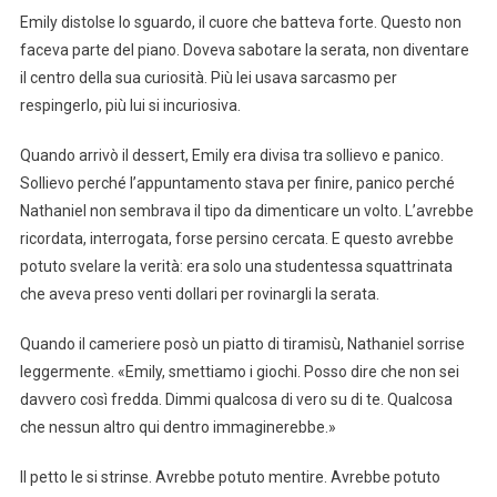
Emily distolse lo sguardo, il cuore che batteva forte. Questo non
faceva parte del piano. Doveva sabotare la serata, non diventare
il centro della sua curiosità. Più lei usava sarcasmo per
respingerlo, più lui si incuriosiva.
Quando arrivò il dessert, Emily era divisa tra sollievo e panico.
Sollievo perché l’appuntamento stava per finire, panico perché
Nathaniel non sembrava il tipo da dimenticare un volto. L’avrebbe
ricordata, interrogata, forse persino cercata. E questo avrebbe
potuto svelare la verità: era solo una studentessa squattrinata
che aveva preso venti dollari per rovinargli la serata.
Quando il cameriere posò un piatto di tiramisù, Nathaniel sorrise
leggermente. «Emily, smettiamo i giochi. Posso dire che non sei
davvero così fredda. Dimmi qualcosa di vero su di te. Qualcosa
che nessun altro qui dentro immaginerebbe.»
Il petto le si strinse. Avrebbe potuto mentire. Avrebbe potuto