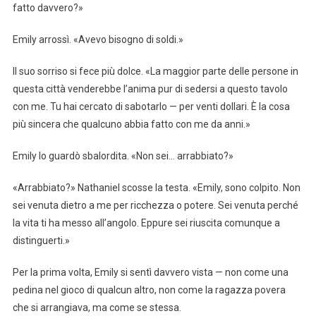
fatto davvero?»
Emily arrossì. «Avevo bisogno di soldi.»
Il suo sorriso si fece più dolce. «La maggior parte delle persone in
questa città venderebbe l’anima pur di sedersi a questo tavolo
con me. Tu hai cercato di sabotarlo — per venti dollari. È la cosa
più sincera che qualcuno abbia fatto con me da anni.»
Emily lo guardò sbalordita. «Non sei… arrabbiato?»
«Arrabbiato?» Nathaniel scosse la testa. «Emily, sono colpito. Non
sei venuta dietro a me per ricchezza o potere. Sei venuta perché
la vita ti ha messo all’angolo. Eppure sei riuscita comunque a
distinguerti.»
Per la prima volta, Emily si sentì davvero vista — non come una
pedina nel gioco di qualcun altro, non come la ragazza povera
che si arrangiava, ma come se stessa.