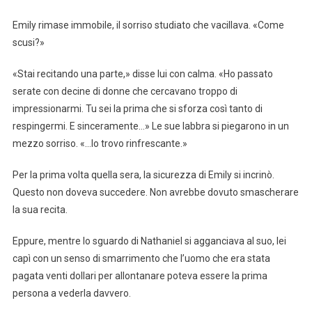
Emily rimase immobile, il sorriso studiato che vacillava. «Come
scusi?»
«Stai recitando una parte,» disse lui con calma. «Ho passato
serate con decine di donne che cercavano troppo di
impressionarmi. Tu sei la prima che si sforza così tanto di
respingermi. E sinceramente…» Le sue labbra si piegarono in un
mezzo sorriso. «…lo trovo rinfrescante.»
Per la prima volta quella sera, la sicurezza di Emily si incrinò.
Questo non doveva succedere. Non avrebbe dovuto smascherare
la sua recita.
Eppure, mentre lo sguardo di Nathaniel si agganciava al suo, lei
capì con un senso di smarrimento che l’uomo che era stata
pagata venti dollari per allontanare poteva essere la prima
persona a vederla davvero.