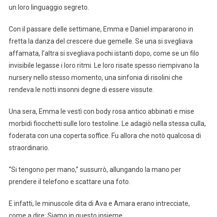
un loro linguaggio segreto.
Con il passare delle settimane, Emma e Daniel impararono in
fretta la danza del crescere due gemelle. Se una si svegliava
affamata, l’altra si svegliava pochi istanti dopo, come se un filo
invisibile legasse i loro ritmi. Le loro risate spesso riempivano la
nursery nello stesso momento, una sinfonia di risolini che
rendeva le notti insonni degne di essere vissute.
Una sera, Emma le vestì con body rosa antico abbinati e mise
morbidi fiocchetti sulle loro testoline. Le adagiò nella stessa culla,
foderata con una coperta soffice. Fu allora che notò qualcosa di
straordinario.
“Si tengono per mano,” sussurrò, allungando la mano per
prendere il telefono e scattare una foto.
E infatti, le minuscole dita di Ava e Amara erano intrecciate,
come a dire: Siamo in questo insieme.