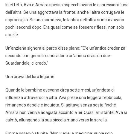
In effetti, Ava e Amara spesso rispecchiavano le espressioni l’una
dell’altra. Se una aggrottava la fronte, anche l’altra corrugava le
sopracciglia. Se una sorrideva, le labbra dell’altra si incurvavano
pochi secondi dopo. Era quasi come se fossero riflessi, non solo
sorelle.
Un’anziana signora al parco disse piano: “C’è un’antica credenza
secondo cui i gemelli condividono un’anima divisa in due.
Guardandole, ci credo.”
Una prova del loro legame
Quando le bambine avevano circa sette mesi, un’ondata di
influenza attraversò la città. Ava prese una leggera febbricola,
rimanendo debole e inquieta. Si agitava senza sosta finché
Amara non veniva adagiata accanto a lei. Quasi all’istante, Ava si
calmò, allungando la sua piccola mano verso la sorella.
Emma osservò stupita. “Non vuole la medicina, vuole solo