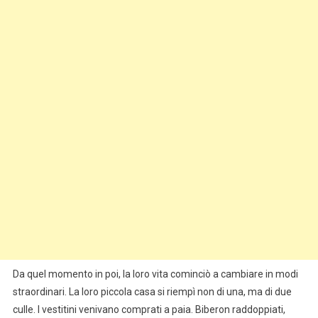
Da quel momento in poi, la loro vita cominciò a cambiare in modi
straordinari. La loro piccola casa si riempì non di una, ma di due
culle. I vestitini venivano comprati a paia. Biberon raddoppiati,