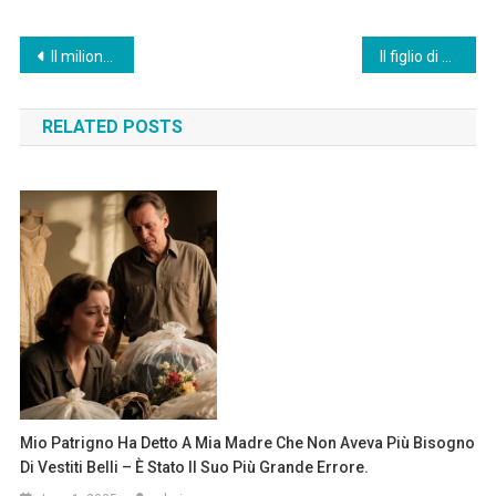
Post
Il milionario si ammala sempre dopo aver mangiato il cibo della moglie — finché la domestica nera non scopre la verità…
Il figlio di un miliardario falliva ogni verifica di matematica — finché la nuova domestica nera non gli ha insegnato.
navigation
RELATED POSTS
Mio Patrigno Ha Detto A Mia Madre Che Non Aveva Più Bisogno
Di Vestiti Belli – È Stato Il Suo Più Grande Errore.