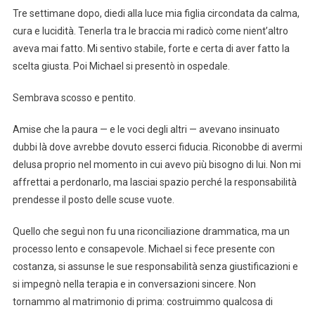
Tre settimane dopo, diedi alla luce mia figlia circondata da calma,
cura e lucidità. Tenerla tra le braccia mi radicò come nient’altro
aveva mai fatto. Mi sentivo stabile, forte e certa di aver fatto la
scelta giusta. Poi Michael si presentò in ospedale.
Sembrava scosso e pentito.
Amise che la paura — e le voci degli altri — avevano insinuato
dubbi là dove avrebbe dovuto esserci fiducia. Riconobbe di avermi
delusa proprio nel momento in cui avevo più bisogno di lui. Non mi
affrettai a perdonarlo, ma lasciai spazio perché la responsabilità
prendesse il posto delle scuse vuote.
Quello che seguì non fu una riconciliazione drammatica, ma un
processo lento e consapevole. Michael si fece presente con
costanza, si assunse le sue responsabilità senza giustificazioni e
si impegnò nella terapia e in conversazioni sincere. Non
tornammo al matrimonio di prima: costruimmo qualcosa di