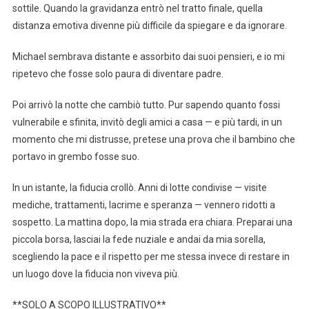
sottile. Quando la gravidanza entrò nel tratto finale, quella
distanza emotiva divenne più difficile da spiegare e da ignorare.
Michael sembrava distante e assorbito dai suoi pensieri, e io mi
ripetevo che fosse solo paura di diventare padre.
Poi arrivò la notte che cambiò tutto. Pur sapendo quanto fossi
vulnerabile e sfinita, invitò degli amici a casa — e più tardi, in un
momento che mi distrusse, pretese una prova che il bambino che
portavo in grembo fosse suo.
In un istante, la fiducia crollò. Anni di lotte condivise — visite
mediche, trattamenti, lacrime e speranza — vennero ridotti a
sospetto. La mattina dopo, la mia strada era chiara. Preparai una
piccola borsa, lasciai la fede nuziale e andai da mia sorella,
scegliendo la pace e il rispetto per me stessa invece di restare in
un luogo dove la fiducia non viveva più.
**SOLO A SCOPO ILLUSTRATIVO**