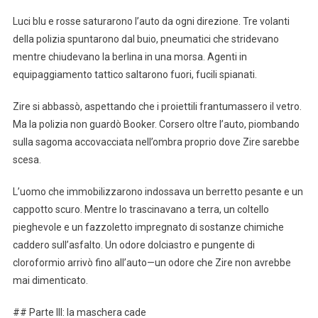
Luci blu e rosse saturarono l’auto da ogni direzione. Tre volanti
della polizia spuntarono dal buio, pneumatici che stridevano
mentre chiudevano la berlina in una morsa. Agenti in
equipaggiamento tattico saltarono fuori, fucili spianati.
Zire si abbassò, aspettando che i proiettili frantumassero il vetro.
Ma la polizia non guardò Booker. Corsero oltre l’auto, piombando
sulla sagoma accovacciata nell’ombra proprio dove Zire sarebbe
scesa.
L’uomo che immobilizzarono indossava un berretto pesante e un
cappotto scuro. Mentre lo trascinavano a terra, un coltello
pieghevole e un fazzoletto impregnato di sostanze chimiche
caddero sull’asfalto. Un odore dolciastro e pungente di
cloroformio arrivò fino all’auto—un odore che Zire non avrebbe
mai dimenticato.
## Parte III: la maschera cade