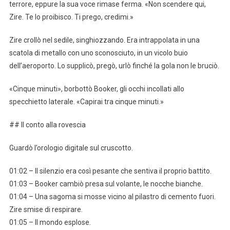
terrore, eppure la sua voce rimase ferma. «Non scendere qui,
Zire. Te lo proibisco. Ti prego, credimi.»
Zire crollò nel sedile, singhiozzando. Era intrappolata in una
scatola di metallo con uno sconosciuto, in un vicolo buio
dell’aeroporto. Lo supplicò, pregò, urlò finché la gola non le bruciò.
«Cinque minuti», borbottò Booker, gli occhi incollati allo
specchietto laterale. «Capirai tra cinque minuti.»
## Il conto alla rovescia
Guardò l’orologio digitale sul cruscotto.
01:02 – Il silenzio era così pesante che sentiva il proprio battito.
01:03 – Booker cambiò presa sul volante, le nocche bianche.
01:04 – Una sagoma si mosse vicino al pilastro di cemento fuori.
Zire smise di respirare.
01:05 – Il mondo esplose.