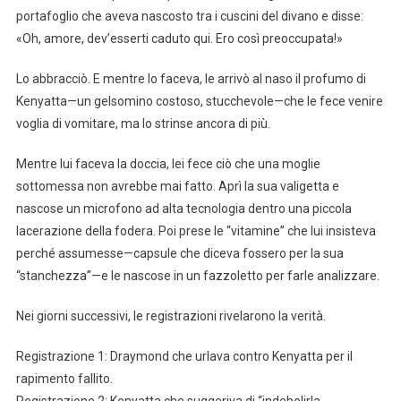
portafoglio che aveva nascosto tra i cuscini del divano e disse:
«Oh, amore, dev’esserti caduto qui. Ero così preoccupata!»
Lo abbracciò. E mentre lo faceva, le arrivò al naso il profumo di
Kenyatta—un gelsomino costoso, stucchevole—che le fece venire
voglia di vomitare, ma lo strinse ancora di più.
Mentre lui faceva la doccia, lei fece ciò che una moglie
sottomessa non avrebbe mai fatto. Aprì la sua valigetta e
nascose un microfono ad alta tecnologia dentro una piccola
lacerazione della fodera. Poi prese le “vitamine” che lui insisteva
perché assumesse—capsule che diceva fossero per la sua
“stanchezza”—e le nascose in un fazzoletto per farle analizzare.
Nei giorni successivi, le registrazioni rivelarono la verità.
Registrazione 1: Draymond che urlava contro Kenyatta per il
rapimento fallito.