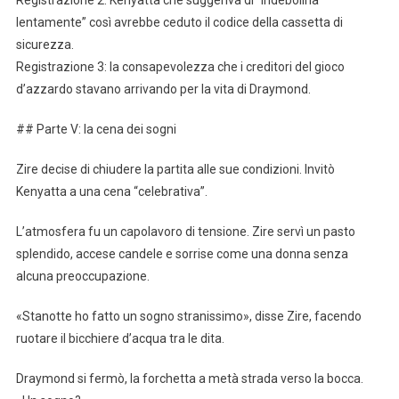
Registrazione 2: Kenyatta che suggeriva di “indebolirla
lentamente” così avrebbe ceduto il codice della cassetta di
sicurezza.
Registrazione 3: la consapevolezza che i creditori del gioco
d’azzardo stavano arrivando per la vita di Draymond.
## Parte V: la cena dei sogni
Zire decise di chiudere la partita alle sue condizioni. Invitò
Kenyatta a una cena “celebrativa”.
L’atmosfera fu un capolavoro di tensione. Zire servì un pasto
splendido, accese candele e sorrise come una donna senza
alcuna preoccupazione.
«Stanotte ho fatto un sogno stranissimo», disse Zire, facendo
ruotare il bicchiere d’acqua tra le dita.
Draymond si fermò, la forchetta a metà strada verso la bocca.