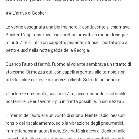
## L’arrivo di Booker
Le venne assegnata una berlina nera. Il conducente si chiamava
Booker. L’app mostrava che sarebbe arrivato in meno di cinque
minuti. Zire si infilò un cappotto pesante, strinse il portafoglio al
petto e uscì nella notte gelida della Georgia.
Quando l’auto si fermò, l’uomo al volante sembrava un ritratto di
stoicismo. Di mezza età, con capelli argentati alle tempie, non
offrì le solite cortesie da servizio clienti. Si limitò ad annuire.
«Partenze nazionali», sussurrò Zire, accomodandosi sul sedile
posteriore. «Per favore. Il più in fretta possibile, in sicurezza.»
L’interno dell’auto era un vuoto di suono. Niente radio, nessun
ronzio del riscaldamento, solo la vibrazione degli pneumatici.
Immettendosi in autostrada, Zire notò gli occhi di Booker nello
specchietto. Non controllavano solo la strada: controllavano lei.