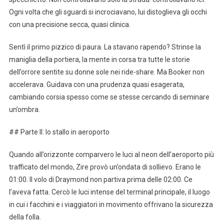
Ogni volta che gli sguardi si incrociavano, lui distoglieva gli occhi
con una precisione secca, quasi clinica.
Sentì il primo pizzico di paura. La stavano rapendo? Strinse la
maniglia della portiera, la mente in corsa tra tutte le storie
dell’orrore sentite su donne sole nei ride-share. Ma Booker non
accelerava. Guidava con una prudenza quasi esagerata,
cambiando corsia spesso come se stesse cercando di seminare
un’ombra.
## Parte II: lo stallo in aeroporto
Quando all’orizzonte comparvero le luci al neon dell’aeroporto più
trafficato del mondo, Zire provò un’ondata di sollievo. Erano le
01:00. Il volo di Draymond non partiva prima delle 02:00. Ce
l’aveva fatta. Cercò le luci intense del terminal principale, il luogo
in cui i facchini e i viaggiatori in movimento offrivano la sicurezza
della folla.