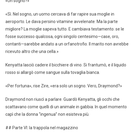
«Un sogno?»
«Sì. Nel sogno, un uomo cercava di far rapire sua moglie in
aeroporto. Le dava persino vitamine avvelenate. Ma la parte
migliore? La moglie sapeva tutto. E cambiava testamento: se le
fosse successo qualcosa, ogni singolo centesimo—case, oro,
contanti—sarebbe andato a un orfanotrofio. Il marito non avrebbe
ricevuto altro che una cella.»
Kenyatta lasciò cadere il bicchiere di vino. Si frantumò, e il liquido
rosso si allargò come sangue sulla tovaglia bianca.
«Per fortuna», rise Zire, «era solo un sogno. Vero, Draymond?»
Draymond non riuscì a parlare. Guardò Kenyatta, gli occhi che
scattavano come quelli di un animale in gabbia. In quel momento
capì che la donna “ingenua” non esisteva più.
## Parte VI: la trappola nel magazzino