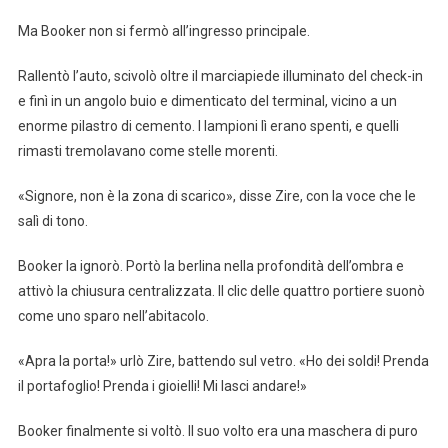
Ma Booker non si fermò all’ingresso principale.
Rallentò l’auto, scivolò oltre il marciapiede illuminato del check-in
e finì in un angolo buio e dimenticato del terminal, vicino a un
enorme pilastro di cemento. I lampioni lì erano spenti, e quelli
rimasti tremolavano come stelle morenti.
«Signore, non è la zona di scarico», disse Zire, con la voce che le
salì di tono.
Booker la ignorò. Portò la berlina nella profondità dell’ombra e
attivò la chiusura centralizzata. Il clic delle quattro portiere suonò
come uno sparo nell’abitacolo.
«Apra la porta!» urlò Zire, battendo sul vetro. «Ho dei soldi! Prenda
il portafoglio! Prenda i gioielli! Mi lasci andare!»
Booker finalmente si voltò. Il suo volto era una maschera di puro