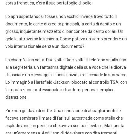
corsa frenetica, c’era il suo portafoglio di pelle.
Lo aprì aspettandosi fosse uno vecchio. Invece trovò tutto: il
documento, le carte di credito principali, la carta di debito e un
grosso, inquietante mazzetto di banconote da cento dollari. Un
gelo le attraversò la schiena. Come poteva un uomo prendere un
volo internazionale senza un documento?
Lo chiamò. Una volta. Due volte. Dieci volte. Il telefono squillò fino
alla segreteria, un fantasma digitale della sua voce che le diceva
di lasciare un messaggio. L’ansia iniziò a rosicchiarle lo stomaco.
Lo immaginò a Hartsfield-Jackson, bloccato al controllo TSA, con
la reputazione professionale in frantumi per una semplice
distrazione.
Zire non guidava di notte. Una condizione di abbagliamento le
faceva sembrare il mare di fari sull’autostrada come stelle che
esplodevano, un pericolo che aveva scelto di evitare. Ma questa
era un’emergenza. Aprì l’app di ride-share con dita tremanti.