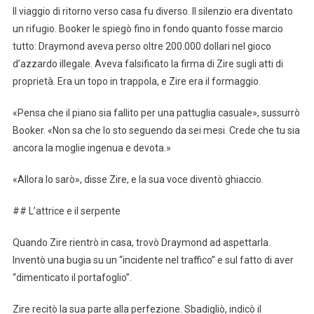
Il viaggio di ritorno verso casa fu diverso. Il silenzio era diventato
un rifugio. Booker le spiegò fino in fondo quanto fosse marcio
tutto: Draymond aveva perso oltre 200.000 dollari nel gioco
d’azzardo illegale. Aveva falsificato la firma di Zire sugli atti di
proprietà. Era un topo in trappola, e Zire era il formaggio.
«Pensa che il piano sia fallito per una pattuglia casuale», sussurrò
Booker. «Non sa che lo sto seguendo da sei mesi. Crede che tu sia
ancora la moglie ingenua e devota.»
«Allora lo sarò», disse Zire, e la sua voce diventò ghiaccio.
## L’attrice e il serpente
Quando Zire rientrò in casa, trovò Draymond ad aspettarla.
Inventò una bugia su un “incidente nel traffico” e sul fatto di aver
“dimenticato il portafoglio”.
Zire recitò la sua parte alla perfezione. Sbadigliò, indicò il