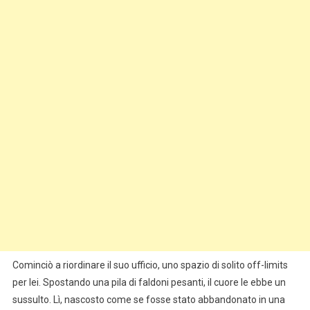
Cominciò a riordinare il suo ufficio, uno spazio di solito off-limits
per lei. Spostando una pila di faldoni pesanti, il cuore le ebbe un
sussulto. Lì, nascosto come se fosse stato abbandonato in una