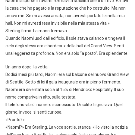
Naomi si sporse in avanti. «Amavi la stabilità che ti offrivo. Amavi
la casa che ho pagato e la reputazione che ho costruito. Ma non
amavi me. Se mi avessi amata, non avresti portato lei nella mia
hall. Non mi avresti resa invisibile nella mia stessa vita.»
Sterling firmò. La mano tremava.
Quando Naomi uscì dall’edificio, il sole stava calando e tingeva il
cielo degli stessi oro e bordeaux della hall del Grand View. Sentì
una leggerezza profonda. Non era solo “a posto”. Era splendente.
Un anno dopo: la vetta
Dodici mesi più tardi, Naomi era sul balcone del nuovo Grand View
di Seattle. Sotto di lei il gala inaugurale era in pieno fermento.
Naomi era diventata socia al 15% di Hendrickx Hospitality. Il suo
nome compariva in alto, sulla testata.
Il telefono vibrò: numero sconosciuto. Di solito li ignorava. Quel
giorno, invece, si sentì curiosa.
«Pronto?»
«Naomi?» Era Sterling. La voce sottile, stanca. «Ho visto la notizia
dell’apertura a Seattle. Io… volevo solo farti i complimenti.»