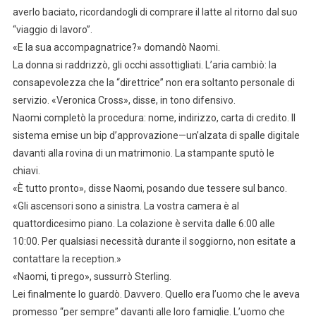
averlo baciato, ricordandogli di comprare il latte al ritorno dal suo
“viaggio di lavoro”.
«E la sua accompagnatrice?» domandò Naomi.
La donna si raddrizzò, gli occhi assottigliati. L’aria cambiò: la
consapevolezza che la “direttrice” non era soltanto personale di
servizio. «Veronica Cross», disse, in tono difensivo.
Naomi completò la procedura: nome, indirizzo, carta di credito. Il
sistema emise un bip d’approvazione—un’alzata di spalle digitale
davanti alla rovina di un matrimonio. La stampante sputò le
chiavi.
«È tutto pronto», disse Naomi, posando due tessere sul banco.
«Gli ascensori sono a sinistra. La vostra camera è al
quattordicesimo piano. La colazione è servita dalle 6:00 alle
10:00. Per qualsiasi necessità durante il soggiorno, non esitate a
contattare la reception.»
«Naomi, ti prego», sussurrò Sterling.
Lei finalmente lo guardò. Davvero. Quello era l’uomo che le aveva
promesso “per sempre” davanti alle loro famiglie. L’uomo che