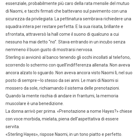
essenziale, probabilmente più caro della rata mensile del mutuo
di Naomi, e tacchi firmati che battevano sul pavimento con una
sicurezza da privilegiata. La pettinatura sembrava richiedere una
squadra intera per restare perfetta. E la sua risata, brillante e
sfrontata, attraversò la hall come il suono di qualcuno a cui
nessuno ha mai detto “no”. Stava entrando in un incubo senza
nemmeno il buon gusto di mostrarsi nervosa.
Sterling si avvicinò al banco tenendo gli occhi incollati al telefono,
scorrendo lo schermo con quell’indifferenza allenata. Non aveva
ancora alzato lo sguardo. Non aveva ancora visto Naomi lì, nel suo
posto di sempre—lo stesso da sei anni. Le mani di Naomi si
mossero da sole, richiamando il sistema delle prenotazioni.
Quando la mente rischia di andare in frantumi, la memoria
muscolare è una benedizione.
La donna arrivò per prima. «Prenotazione a nome Hayes?» chiese
con voce morbida, mielata, piena dell’aspettativa di essere
servita.
«Sterling Hayes», rispose Naomi, in un tono piatto e perfetto.