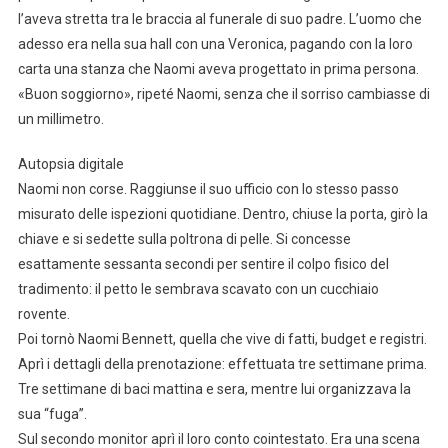
l’aveva stretta tra le braccia al funerale di suo padre. L’uomo che
adesso era nella sua hall con una Veronica, pagando con la loro
carta una stanza che Naomi aveva progettato in prima persona.
«Buon soggiorno», ripeté Naomi, senza che il sorriso cambiasse di
un millimetro.
Autopsia digitale
Naomi non corse. Raggiunse il suo ufficio con lo stesso passo
misurato delle ispezioni quotidiane. Dentro, chiuse la porta, girò la
chiave e si sedette sulla poltrona di pelle. Si concesse
esattamente sessanta secondi per sentire il colpo fisico del
tradimento: il petto le sembrava scavato con un cucchiaio
rovente.
Poi tornò Naomi Bennett, quella che vive di fatti, budget e registri.
Aprì i dettagli della prenotazione: effettuata tre settimane prima.
Tre settimane di baci mattina e sera, mentre lui organizzava la
sua “fuga”.
Sul secondo monitor aprì il loro conto cointestato. Era una scena