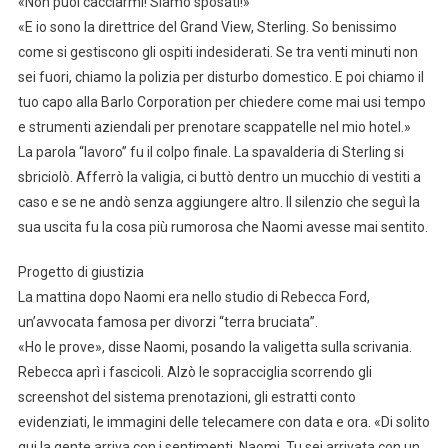
«Non puoi cacciarmi! Siamo sposati!»
«E io sono la direttrice del Grand View, Sterling. So benissimo
come si gestiscono gli ospiti indesiderati. Se tra venti minuti non
sei fuori, chiamo la polizia per disturbo domestico. E poi chiamo il
tuo capo alla Barlo Corporation per chiedere come mai usi tempo
e strumenti aziendali per prenotare scappatelle nel mio hotel.»
La parola “lavoro” fu il colpo finale. La spavalderia di Sterling si
sbriciolò. Afferrò la valigia, ci buttò dentro un mucchio di vestiti a
caso e se ne andò senza aggiungere altro. Il silenzio che seguì la
sua uscita fu la cosa più rumorosa che Naomi avesse mai sentito.
Progetto di giustizia
La mattina dopo Naomi era nello studio di Rebecca Ford,
un’avvocata famosa per divorzi “terra bruciata”.
«Ho le prove», disse Naomi, posando la valigetta sulla scrivania.
Rebecca aprì i fascicoli. Alzò le sopracciglia scorrendo gli
screenshot del sistema prenotazioni, gli estratti conto
evidenziati, le immagini delle telecamere con data e ora. «Di solito
qui la gente arriva con i sentimenti, Naomi. Tu sei arrivata con un