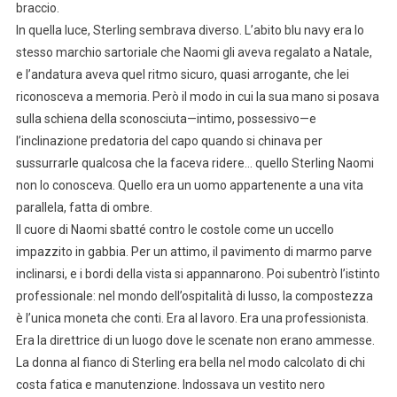
braccio.
In quella luce, Sterling sembrava diverso. L’abito blu navy era lo
stesso marchio sartoriale che Naomi gli aveva regalato a Natale,
e l’andatura aveva quel ritmo sicuro, quasi arrogante, che lei
riconosceva a memoria. Però il modo in cui la sua mano si posava
sulla schiena della sconosciuta—intimo, possessivo—e
l’inclinazione predatoria del capo quando si chinava per
sussurrarle qualcosa che la faceva ridere… quello Sterling Naomi
non lo conosceva. Quello era un uomo appartenente a una vita
parallela, fatta di ombre.
Il cuore di Naomi sbatté contro le costole come un uccello
impazzito in gabbia. Per un attimo, il pavimento di marmo parve
inclinarsi, e i bordi della vista si appannarono. Poi subentrò l’istinto
professionale: nel mondo dell’ospitalità di lusso, la compostezza
è l’unica moneta che conti. Era al lavoro. Era una professionista.
Era la direttrice di un luogo dove le scenate non erano ammesse.
La donna al fianco di Sterling era bella nel modo calcolato di chi
costa fatica e manutenzione. Indossava un vestito nero