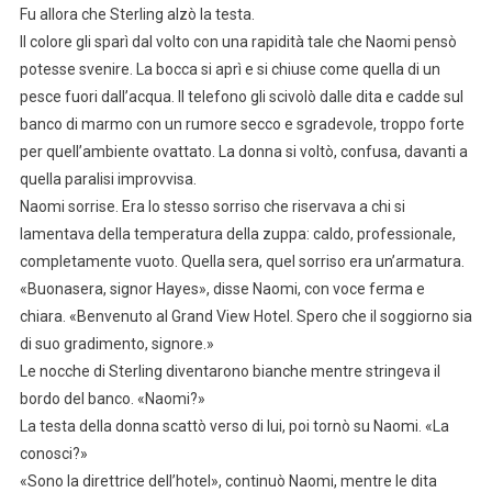
Fu allora che Sterling alzò la testa.
Il colore gli sparì dal volto con una rapidità tale che Naomi pensò
potesse svenire. La bocca si aprì e si chiuse come quella di un
pesce fuori dall’acqua. Il telefono gli scivolò dalle dita e cadde sul
banco di marmo con un rumore secco e sgradevole, troppo forte
per quell’ambiente ovattato. La donna si voltò, confusa, davanti a
quella paralisi improvvisa.
Naomi sorrise. Era lo stesso sorriso che riservava a chi si
lamentava della temperatura della zuppa: caldo, professionale,
completamente vuoto. Quella sera, quel sorriso era un’armatura.
«Buonasera, signor Hayes», disse Naomi, con voce ferma e
chiara. «Benvenuto al Grand View Hotel. Spero che il soggiorno sia
di suo gradimento, signore.»
Le nocche di Sterling diventarono bianche mentre stringeva il
bordo del banco. «Naomi?»
La testa della donna scattò verso di lui, poi tornò su Naomi. «La
conosci?»
«Sono la direttrice dell’hotel», continuò Naomi, mentre le dita