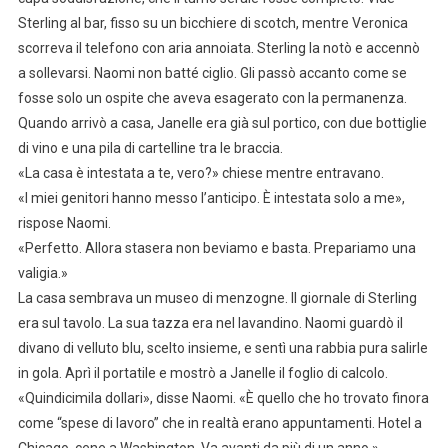
Sterling al bar, fisso su un bicchiere di scotch, mentre Veronica
scorreva il telefono con aria annoiata. Sterling la notò e accennò
a sollevarsi. Naomi non batté ciglio. Gli passò accanto come se
fosse solo un ospite che aveva esagerato con la permanenza.
Quando arrivò a casa, Janelle era già sul portico, con due bottiglie
di vino e una pila di cartelline tra le braccia.
«La casa è intestata a te, vero?» chiese mentre entravano.
«I miei genitori hanno messo l’anticipo. È intestata solo a me»,
rispose Naomi.
«Perfetto. Allora stasera non beviamo e basta. Prepariamo una
valigia.»
La casa sembrava un museo di menzogne. Il giornale di Sterling
era sul tavolo. La sua tazza era nel lavandino. Naomi guardò il
divano di velluto blu, scelto insieme, e sentì una rabbia pura salirle
in gola. Aprì il portatile e mostrò a Janelle il foglio di calcolo.
«Quindicimila dollari», disse Naomi. «È quello che ho trovato finora
come “spese di lavoro” che in realtà erano appuntamenti. Hotel a
Chicago, cene a Washington. Va avanti da più di un anno.»