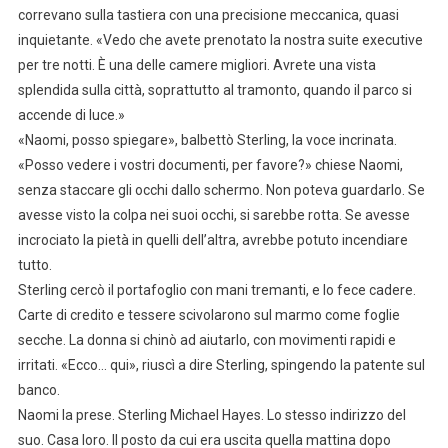
correvano sulla tastiera con una precisione meccanica, quasi
inquietante. «Vedo che avete prenotato la nostra suite executive
per tre notti. È una delle camere migliori. Avrete una vista
splendida sulla città, soprattutto al tramonto, quando il parco si
accende di luce.»
«Naomi, posso spiegare», balbettò Sterling, la voce incrinata.
«Posso vedere i vostri documenti, per favore?» chiese Naomi,
senza staccare gli occhi dallo schermo. Non poteva guardarlo. Se
avesse visto la colpa nei suoi occhi, si sarebbe rotta. Se avesse
incrociato la pietà in quelli dell’altra, avrebbe potuto incendiare
tutto.
Sterling cercò il portafoglio con mani tremanti, e lo fece cadere.
Carte di credito e tessere scivolarono sul marmo come foglie
secche. La donna si chinò ad aiutarlo, con movimenti rapidi e
irritati. «Ecco… qui», riuscì a dire Sterling, spingendo la patente sul
banco.
Naomi la prese. Sterling Michael Hayes. Lo stesso indirizzo del
suo. Casa loro. Il posto da cui era uscita quella mattina dopo