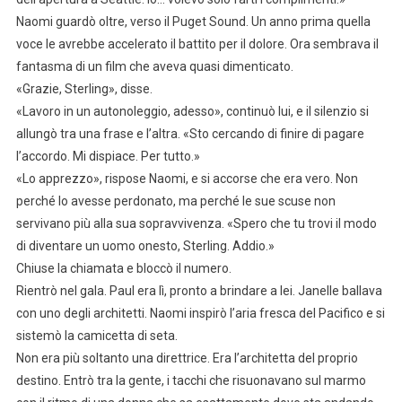
Naomi guardò oltre, verso il Puget Sound. Un anno prima quella
voce le avrebbe accelerato il battito per il dolore. Ora sembrava il
fantasma di un film che aveva quasi dimenticato.
«Grazie, Sterling», disse.
«Lavoro in un autonoleggio, adesso», continuò lui, e il silenzio si
allungò tra una frase e l’altra. «Sto cercando di finire di pagare
l’accordo. Mi dispiace. Per tutto.»
«Lo apprezzo», rispose Naomi, e si accorse che era vero. Non
perché lo avesse perdonato, ma perché le sue scuse non
servivano più alla sua sopravvivenza. «Spero che tu trovi il modo
di diventare un uomo onesto, Sterling. Addio.»
Chiuse la chiamata e bloccò il numero.
Rientrò nel gala. Paul era lì, pronto a brindare a lei. Janelle ballava
con uno degli architetti. Naomi inspirò l’aria fresca del Pacifico e si
sistemò la camicetta di seta.
Non era più soltanto una direttrice. Era l’architetta del proprio
destino. Entrò tra la gente, i tacchi che risuonavano sul marmo