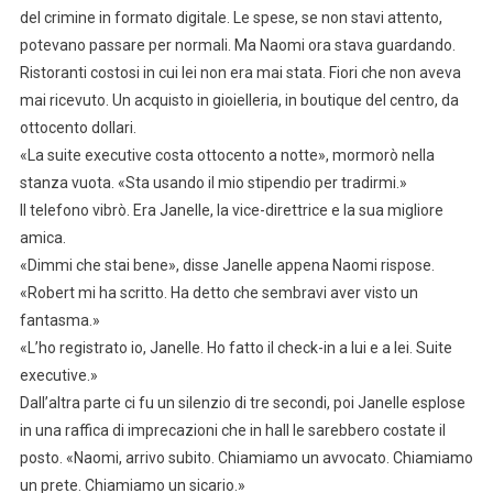
del crimine in formato digitale. Le spese, se non stavi attento,
potevano passare per normali. Ma Naomi ora stava guardando.
Ristoranti costosi in cui lei non era mai stata. Fiori che non aveva
mai ricevuto. Un acquisto in gioielleria, in boutique del centro, da
ottocento dollari.
«La suite executive costa ottocento a notte», mormorò nella
stanza vuota. «Sta usando il mio stipendio per tradirmi.»
Il telefono vibrò. Era Janelle, la vice-direttrice e la sua migliore
amica.
«Dimmi che stai bene», disse Janelle appena Naomi rispose.
«Robert mi ha scritto. Ha detto che sembravi aver visto un
fantasma.»
«L’ho registrato io, Janelle. Ho fatto il check-in a lui e a lei. Suite
executive.»
Dall’altra parte ci fu un silenzio di tre secondi, poi Janelle esplose
in una raffica di imprecazioni che in hall le sarebbero costate il
posto. «Naomi, arrivo subito. Chiamiamo un avvocato. Chiamiamo
un prete. Chiamiamo un sicario.»