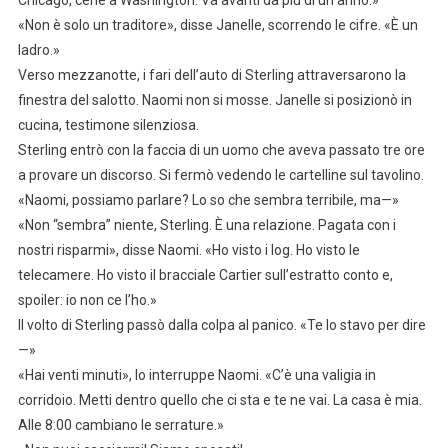
«Non è solo un traditore», disse Janelle, scorrendo le cifre. «È un
ladro.»
Verso mezzanotte, i fari dell’auto di Sterling attraversarono la
finestra del salotto. Naomi non si mosse. Janelle si posizionò in
cucina, testimone silenziosa.
Sterling entrò con la faccia di un uomo che aveva passato tre ore
a provare un discorso. Si fermò vedendo le cartelline sul tavolino.
«Naomi, possiamo parlare? Lo so che sembra terribile, ma—»
«Non “sembra” niente, Sterling. È una relazione. Pagata con i
nostri risparmi», disse Naomi. «Ho visto i log. Ho visto le
telecamere. Ho visto il bracciale Cartier sull’estratto conto e,
spoiler: io non ce l’ho.»
Il volto di Sterling passò dalla colpa al panico. «Te lo stavo per dire
—»
«Hai venti minuti», lo interruppe Naomi. «C’è una valigia in
corridoio. Metti dentro quello che ci sta e te ne vai. La casa è mia.
Alle 8:00 cambiano le serrature.»