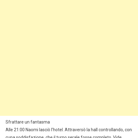
Sfrattare un fantasma
Alle 21:00 Naomi lasciò l’hotel. Attraversò la hall controllando, con
cupa soddisfazione, che il turno serale fosse completo. Vide