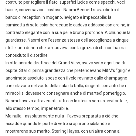
costruito per togliere il fiato: superfici lucide come specchi, voci
basse, conversazioni costose. Naomi Bennett stava dietro il
banco di reception in mogano, levigato e impeccabile; la
camicetta di seta color bordeaux le cadeva addosso con ordine, in
contrasto elegante con la sua pelle bruno profonda. A chiunque la
guardasse, Naomi era l’essenza stessa dell’accoglienza a cinque
stelle: una donna che si muoveva con la grazia di chi non ha mai
conosciuto il disordine.
In otto anni da direttrice del Grand View, aveva visto ogni tipo di
ospite. Star di prima grandezza che pretendevano M&M’s “grigi” e
anonimato assoluto; spose con il velo rovinato dallo champagne
che urlavano nel vuoto della sala da ballo; dirigenti convinti che i
miracoli si dovessero consegnare anche di martedì pomeriggio.
Naomi li aveva attraversati tutti con lo stesso sorriso: invitante e,
allo stesso tempo, impenetrabile.
Ma nulla—assolutamente nulla—l’aveva preparata a ciò che
accadde quando le porte di vetro si aprirono sibilando e
mostrarono suo marito, Sterling Hayes, con un’altra donna al