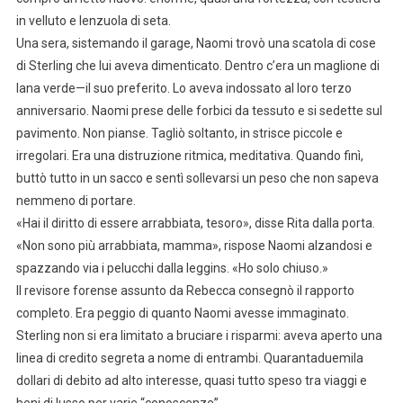
in velluto e lenzuola di seta.
Una sera, sistemando il garage, Naomi trovò una scatola di cose
di Sterling che lui aveva dimenticato. Dentro c’era un maglione di
lana verde—il suo preferito. Lo aveva indossato al loro terzo
anniversario. Naomi prese delle forbici da tessuto e si sedette sul
pavimento. Non pianse. Tagliò soltanto, in strisce piccole e
irregolari. Era una distruzione ritmica, meditativa. Quando finì,
buttò tutto in un sacco e sentì sollevarsi un peso che non sapeva
nemmeno di portare.
«Hai il diritto di essere arrabbiata, tesoro», disse Rita dalla porta.
«Non sono più arrabbiata, mamma», rispose Naomi alzandosi e
spazzando via i pelucchi dalla leggins. «Ho solo chiuso.»
Il revisore forense assunto da Rebecca consegnò il rapporto
completo. Era peggio di quanto Naomi avesse immaginato.
Sterling non si era limitato a bruciare i risparmi: aveva aperto una
linea di credito segreta a nome di entrambi. Quarantaduemila
dollari di debito ad alto interesse, quasi tutto speso tra viaggi e
beni di lusso per varie “conoscenze”.