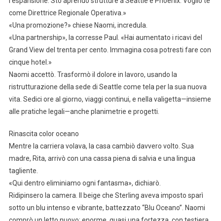
l’espansione. Sto aprendo strutture a Seattle e Phoenix. Voglio te
come Direttrice Regionale Operativa.»
«Una promozione?» chiese Naomi, incredula.
«Una partnership», la corresse Paul. «Hai aumentato i ricavi del
Grand View del trenta per cento. Immagina cosa potresti fare con
cinque hotel.»
Naomi accettò. Trasformò il dolore in lavoro, usando la
ristrutturazione della sede di Seattle come tela per la sua nuova
vita. Sedici ore al giorno, viaggi continui, e nella valigetta—insieme
alle pratiche legali—anche planimetrie e progetti.
Rinascita color oceano
Mentre la carriera volava, la casa cambiò davvero volto. Sua
madre, Rita, arrivò con una cassa piena di salvia e una lingua
tagliente.
«Qui dentro eliminiamo ogni fantasma», dichiarò.
Ridipinsero la camera. Il beige che Sterling aveva imposto sparì
sotto un blu intenso e vibrante, battezzato “Blu Oceano”. Naomi
comprò un letto nuovo: enorme, quasi una fortezza, con testiera