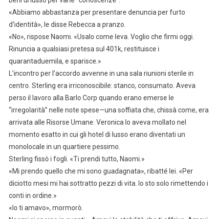
«Abbiamo abbastanza per presentare denuncia per furto
d’identità», le disse Rebecca a pranzo.
«No», rispose Naomi. «Usalo come leva. Voglio che firmi oggi.
Rinuncia a qualsiasi pretesa sul 401k, restituisce i
quarantaduemila, e sparisce.»
L’incontro per l’accordo avvenne in una sala riunioni sterile in
centro. Sterling era irriconoscibile: stanco, consumato. Aveva
perso il lavoro alla Barlo Corp quando erano emerse le
“irregolarità” nelle note spese—una soffiata che, chissà come, era
arrivata alle Risorse Umane. Veronica lo aveva mollato nel
momento esatto in cui gli hotel di lusso erano diventati un
monolocale in un quartiere pessimo.
Sterling fissò i fogli. «Ti prendi tutto, Naomi.»
«Mi prendo quello che mi sono guadagnata», ribatté lei. «Per
diciotto mesi mi hai sottratto pezzi di vita. Io sto solo rimettendo i
conti in ordine.»
«Io ti amavo», mormorò.