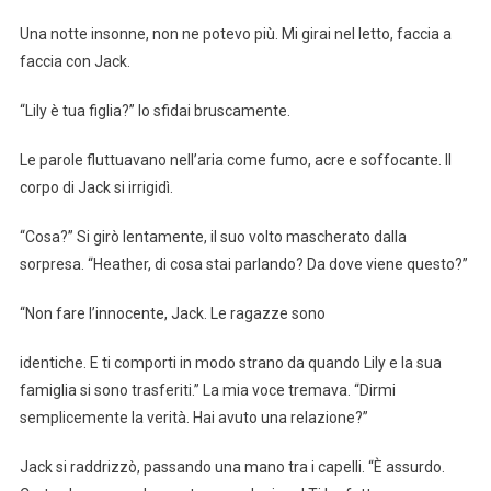
Una notte insonne, non ne potevo più. Mi girai nel letto, faccia a
faccia con Jack.
“Lily è tua figlia?” lo sfidai bruscamente.
Le parole fluttuavano nell’aria come fumo, acre e soffocante. Il
corpo di Jack si irrigidì.
“Cosa?” Si girò lentamente, il suo volto mascherato dalla
sorpresa. “Heather, di cosa stai parlando? Da dove viene questo?”
“Non fare l’innocente, Jack. Le ragazze sono
identiche. E ti comporti in modo strano da quando Lily e la sua
famiglia si sono trasferiti.” La mia voce tremava. “Dirmi
semplicemente la verità. Hai avuto una relazione?”
Jack si raddrizzò, passando una mano tra i capelli. “È assurdo.