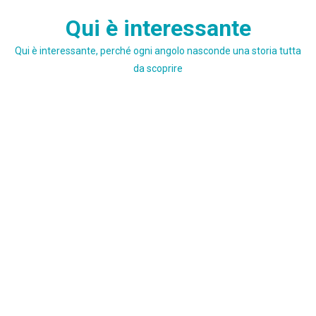
Skip
Qui è interessante
to
content
Qui è interessante, perché ogni angolo nasconde una storia tutta
da scoprire