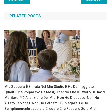
Post
Mio marito ci ha lasciati, me e i nostri figli, a casa la vigilia di Natale ed è andato alla festa del suo ufficio – Gli abbiamo fatto una sorpresa lì.
Sono andato a prendere mia moglie ei nostri neonati in ospedale – ma ho trovato
navigation
RELATED POSTS
Mia Suocera È Entrata Nel Mio Studio E Ha Danneggiato I
Quadri Che Preparavo Da Mesi, Dicendo Che Il Lavoro Di David
Meritava Più Attenzione Del Mio. Non Ho Discusso, Non Ho
Alzato La Voce E Non Ho Cercato Di Spiegare. Le Ho
Semplicemente Lasciato Credere Che Fossero Solo Miei.