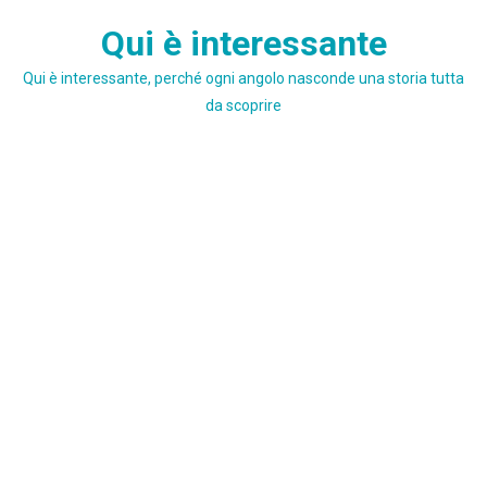
Skip
Qui è interessante
to
content
Qui è interessante, perché ogni angolo nasconde una storia tutta
da scoprire