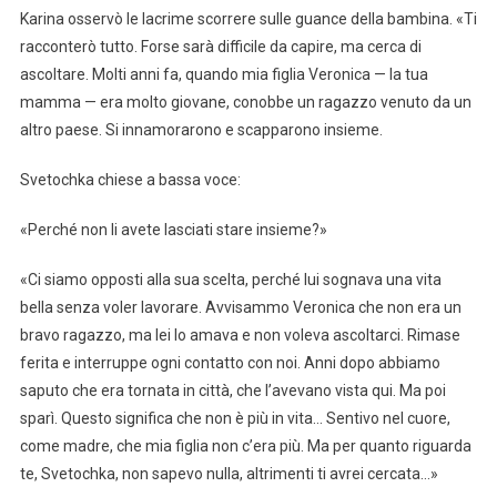
Karina osservò le lacrime scorrere sulle guance della bambina. «Ti
racconterò tutto. Forse sarà difficile da capire, ma cerca di
ascoltare. Molti anni fa, quando mia figlia Veronica — la tua
mamma — era molto giovane, conobbe un ragazzo venuto da un
altro paese. Si innamorarono e scapparono insieme.
Svetochka chiese a bassa voce:
«Perché non li avete lasciati stare insieme?»
«Ci siamo opposti alla sua scelta, perché lui sognava una vita
bella senza voler lavorare. Avvisammo Veronica che non era un
bravo ragazzo, ma lei lo amava e non voleva ascoltarci. Rimase
ferita e interruppe ogni contatto con noi. Anni dopo abbiamo
saputo che era tornata in città, che l’avevano vista qui. Ma poi
sparì. Questo significa che non è più in vita… Sentivo nel cuore,
come madre, che mia figlia non c’era più. Ma per quanto riguarda
te, Svetochka, non sapevo nulla, altrimenti ti avrei cercata…»