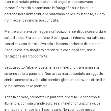
aver mai notato prima le statue di angeli che decoravano le
tombe. Cominciò a esaminare le fotografie sulle lapidi. Le
persone nelle immagini le sembravano belle e misteriose, e i loro
nomi accendevano la sua curiosità.
Mentre si chinava per leggere un’iscrizione, sentì qualcosa di duro
sotto il piede. Era un telefono. Sveta guardò intorno, ma tutto era
così silenzioso che si udiva solo il lontano ticchettio di un treno.
Sapeva che era sbagliato prendere le cose degli altri, ma la
tentazione era troppo forte.
Seduta sotto l’albero, Sveta teneva il telefono tra le mani e si
sistemò su una panchina. Non aveva mai posseduto un oggetto
simile, anche se a volte altri bambini gliene mostravano di simili e
le indicavano dove premere.
Tolta la polvere, premette un pulsante discreto. Lo schermo si
illuminò e, con sua grande sorpresa, il telefono funzionava. Le
immagini luminose la affascinavano. Non compose nessun