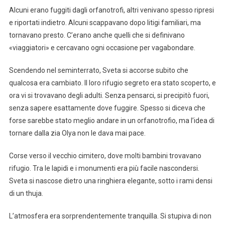
Alcuni erano fuggiti dagli orfanotrofi, altri venivano spesso ripresi
e riportati indietro. Alcuni scappavano dopo litigi familiari, ma
tornavano presto. C’erano anche quelli che si definivano
«viaggiatori» e cercavano ogni occasione per vagabondare.
Scendendo nel seminterrato, Sveta si accorse subito che
qualcosa era cambiato. Il loro rifugio segreto era stato scoperto, e
ora vi si trovavano degli adulti. Senza pensarci, si precipitò fuori,
senza sapere esattamente dove fuggire. Spesso si diceva che
forse sarebbe stato meglio andare in un orfanotrofio, ma l’idea di
tornare dalla zia Olya non le dava mai pace.
Corse verso il vecchio cimitero, dove molti bambini trovavano
rifugio. Tra le lapidi e i monumenti era più facile nascondersi.
Sveta si nascose dietro una ringhiera elegante, sotto i rami densi
di un thuja.
L’atmosfera era sorprendentemente tranquilla. Si stupiva di non