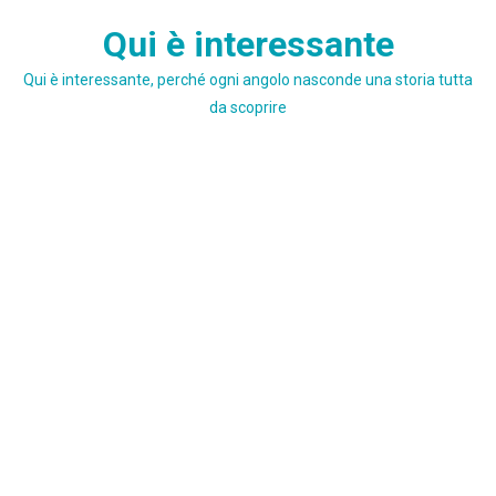
Skip
Qui è interessante
to
content
Qui è interessante, perché ogni angolo nasconde una storia tutta
da scoprire