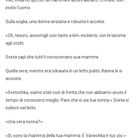
«No, viviamo qui con la mamma e alcuni aiutanti. Entrate, su»,
invitò l’uomo.
Sulla soglia, una donna anziana e robusta li accolse:
«Oh, tesoro, assomigli così tanto a lei!» esclamò, con le lacrime
agli occhi.
Sveta capì che tutti lì conoscevano sua mamma.
Quella sera, mentre era sdraiata in un letto pulito, Karina le si
avvicinò.
«Svetochka, siamo stati così di fretta che non abbiamo avuto il
tempo di conoscerci meglio. Pare che io sia tua nonna.» Sveta si
sollevò nel letto:
«Una vera nonna?»
«Sì, sono la mamma della tua mamma. E Vanechka è tuo zio.»