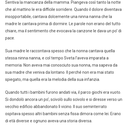
Sentiva la mancanza della mamma. Piangeva così tanto la notte
che al mattino le era difficile sorridere. Quando il dolore diventava
insopportabile, cantava dolcemente una ninna nanna che la
madre le cantava prima di dormire. Le parole non erano del tutto
chiare, ma il sentimento che evocava la canzone le dava un po’ di
pace.
Sua madre le raccontava spesso che la nonna cantava quella
stessa ninna nanna, e col tempo Sveta l’aveva imparata a
memoria. Non aveva mai conosciuto sua nonna, ma sapeva da
sua madre che veniva da lontano. Il perché non era mai stato
spiegato, ma quella era la melodia della sua infanzia.
Quando tutti i bambini furono andati via, il parco giochi era vuoto.
Si dondolò ancora un po’, scivolò sullo scivolo e si diresse verso un
vecchio edificio abbandonato lì vicino. Il suo seminterrato
ospitava spesso altri bambini senza fissa dimora come lei. Erano
di età diverse e ognuno aveva una storia diversa.