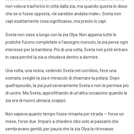
non voleva trasferirsi in città dalla zia, ma quando questa le disse
che se si fosse opposta, «le sarebbe andata male», Sveta non
capì esattamente cosa significasse, ma presto lo capì.
Sveta non visse a lungo con la zia Olya. Non appena tutte le
pratiche furono completate e l’assegno ricevuto, la zia perse ogni
interesse per la bambina. Più di una volta, Sveta non poté entrare
in casa perché la zia si chiudeva dentro a dormire.
Una volta, una vicina, vedendo Sveta nel corridoio, fece una
scenata, svegliò la zia e minacciò di chiamare la polizia. Dopo
quell’episodio, la zia punì severamente Sveta e non le permise più
di uscire. Ma Sveta, approfittando di un’altra occasione quando la
zia era di nuovo ubriaca, scappò.
Non sapeva quanto tempo fosse rimasta per strada — forse un
mese, forse due. Imparò a chiedere cibo solo ai passanti che
sembravano gentili, per paura che la zia Olya la ritrovasse.