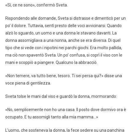
«Sì, ce ne sono», confermò Sveta.
Rispondendo alle domande, Sveta si distrasse e dimenticò per un
po’ il dolore. Tuttavia, sentì presto delle voci avvicinarsi. Quando
alzò lo sguardo, un uomo e una donna le stavano davanti. La
donna assomigliava a una nonna, anche se era diversa. Di quel
tipo che si vede con i nipotini nei parchi giochi. Era molto pallida,
ma ciò non spaventò Sveta. Un po’ confusa, si coprì il viso con le
mani e scoppiò a piangere. Qualcuno la abbracciò.
«Non temere, va tutto bene, tesoro. Ti sei persa qui?» disse una
voce piena di gentilezza.
Sveta tolse le mani dal viso e guardò la donna, mormorando:
«No, semplicemente non ho una casa. Il posto dove dormivo ora è
occupato. E tu assomigli tanto alla mia mamma…»
L’uomo, che sosteneva la donna, la fece sedere su una panchina