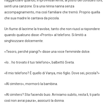
riagganciare quando, improvvisamente, al posto dei consueti toni,
sentì una canzone. Era una ninna nanna senza
accompagnamento, ma così familiare che tremò. Proprio quella
che sua madre le cantava da piccola.
Un fiume di lacrime la travolse, tanto che non riuscì a rispondere
quando qualcuno disse «Pronto» al telefono. Si limitò a
singhiozzare dolcemente.
«Tesoro, perché piangi?» disse una voce femminile dolce.
«Io… ho trovato il tuo telefono», balbettò Sveta.
«Il mio telefono? È quello di Vanya, mio figlio. Dove sei, piccola?»
«Al cimitero», mormorò la bambina.
«Al cimitero? Sta facendo buio. Arriviamo subito, resta lì, ti parlo
così non avrai paura», assicurò la donna.