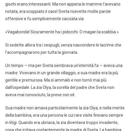
giochi erano interessanti. Ma non appena le mamme l’avevano
notata, era scoppiato il caos! Sveta ricevette molte parole
offensive e fu semplicemente cacciata via.
«Vagabonda! Sicuramente ha i pidocchi. O magari la scabbia.»
Si sedette allora tra i cespugli, senza nascondere le lacrime che
l’accompagnarono per tutta la giornata.
Un tempo — ma per Sveta sembrava un’eternità fa — aveva una
madre. Vivevano in un grande villaggio, e sua madre era la più
gentile e premurosa. Ma si ammalò e non tornò mai più
dall’ospedale. La zia Olya, la sorella del padre che Sveta non
aveva mai conosciuto, la prese con sé.
Sua madre non amava particolarmente la zia Olya, e nella mente
della bambina, era una persona le cui rare visite finivano sempre
in litigi. Quando era ubriaca, la zia diventava troppo invadente,
cosa che irritava costantemente la madre di Sveta. La bambina