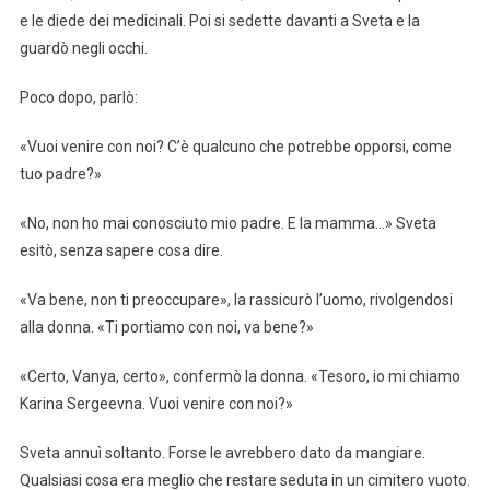
e le diede dei medicinali. Poi si sedette davanti a Sveta e la
guardò negli occhi.
Poco dopo, parlò:
«Vuoi venire con noi? C’è qualcuno che potrebbe opporsi, come
tuo padre?»
«No, non ho mai conosciuto mio padre. E la mamma…» Sveta
esitò, senza sapere cosa dire.
«Va bene, non ti preoccupare», la rassicurò l’uomo, rivolgendosi
alla donna. «Ti portiamo con noi, va bene?»
«Certo, Vanya, certo», confermò la donna. «Tesoro, io mi chiamo
Karina Sergeevna. Vuoi venire con noi?»
Sveta annuì soltanto. Forse le avrebbero dato da mangiare.
Qualsiasi cosa era meglio che restare seduta in un cimitero vuoto.