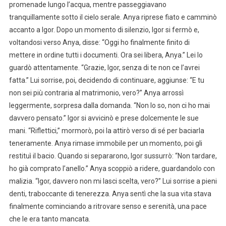
promenade lungo l’acqua, mentre passeggiavano
tranquillamente sotto il cielo serale. Anya riprese fiato e camminò
accanto a Igor. Dopo un momento di silenzio, Igor si fermò e,
voltandosi verso Anya, disse: “Oggi ho finalmente finito di
mettere in ordine tutti i documenti. Ora sei libera, Anya.” Lei lo
guardò attentamente. “Grazie, Igor, senza di te non ce l’avrei
fatta.” Lui sorrise, poi, decidendo di continuare, aggiunse: “E tu
non sei più contraria al matrimonio, vero?” Anya arrossì
leggermente, sorpresa dalla domanda. “Non lo so, non ci ho mai
davvero pensato.” Igor si avvicinò e prese dolcemente le sue
mani. “Riflettici,” mormorò, poi la attirò verso di sé per baciarla
teneramente. Anya rimase immobile per un momento, poi gli
restituì il bacio. Quando si separarono, Igor sussurrò: “Non tardare,
ho già comprato l’anello.” Anya scoppiò a ridere, guardandolo con
malizia. “Igor, davvero non mi lasci scelta, vero?” Lui sorrise a pieni
denti, traboccante di tenerezza. Anya sentì che la sua vita stava
finalmente cominciando a ritrovare senso e serenità, una pace
che le era tanto mancata.