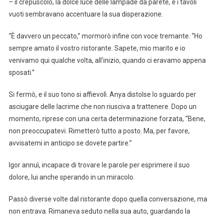
– il crepuscolo, la dolce luce delle lampade da parete, e i tavoli
vuoti sembravano accentuare la sua disperazione.
“È davvero un peccato,” mormorò infine con voce tremante. “Ho
sempre amato il vostro ristorante. Sapete, mio marito e io
venivamo qui qualche volta, all’inizio, quando ci eravamo appena
sposati.”
Si fermò, e il suo tono si affievolì. Anya distolse lo sguardo per
asciugare delle lacrime che non riusciva a trattenere. Dopo un
momento, riprese con una certa determinazione forzata, “Bene,
non preoccupatevi. Rimetterò tutto a posto. Ma, per favore,
avvisatemi in anticipo se dovete partire.”
Igor annuì, incapace di trovare le parole per esprimere il suo
dolore, lui anche sperando in un miracolo.
Passò diverse volte dal ristorante dopo quella conversazione, ma
non entrava. Rimaneva seduto nella sua auto, guardando la