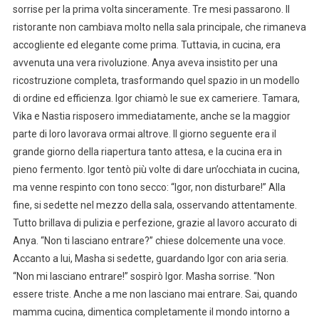
sorrise per la prima volta sinceramente. Tre mesi passarono. Il
ristorante non cambiava molto nella sala principale, che rimaneva
accogliente ed elegante come prima. Tuttavia, in cucina, era
avvenuta una vera rivoluzione. Anya aveva insistito per una
ricostruzione completa, trasformando quel spazio in un modello
di ordine ed efficienza. Igor chiamò le sue ex cameriere. Tamara,
Vika e Nastia risposero immediatamente, anche se la maggior
parte di loro lavorava ormai altrove. Il giorno seguente era il
grande giorno della riapertura tanto attesa, e la cucina era in
pieno fermento. Igor tentò più volte di dare un’occhiata in cucina,
ma venne respinto con tono secco: “Igor, non disturbare!” Alla
fine, si sedette nel mezzo della sala, osservando attentamente.
Tutto brillava di pulizia e perfezione, grazie al lavoro accurato di
Anya. “Non ti lasciano entrare?” chiese dolcemente una voce.
Accanto a lui, Masha si sedette, guardando Igor con aria seria.
“Non mi lasciano entrare!” sospirò Igor. Masha sorrise. “Non
essere triste. Anche a me non lasciano mai entrare. Sai, quando
mamma cucina, dimentica completamente il mondo intorno a