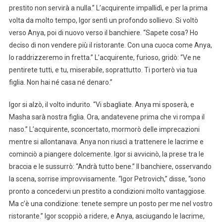
prestito non servirà a nulla.” L’acquirente impallidì, e per la prima
volta da molto tempo, Igor sentì un profondo sollievo. Si voltò
verso Anya, poi di nuovo verso il banchiere. “Sapete cosa? Ho
deciso di non vendere più il ristorante. Con una cuoca come Anya,
lo raddrizzeremo in fretta.” L’acquirente, furioso, gridò: “Ve ne
pentirete tutti, e tu, miserabile, soprattutto. Ti porterò via tua
figlia. Non hai né casa né denaro.”
Igor si alzò, il volto indurito. “Vi sbagliate. Anya mi sposerà, e
Masha sarà nostra figlia. Ora, andatevene prima che vi rompa il
naso.” L’acquirente, sconcertato, mormorò delle imprecazioni
mentre si allontanava. Anya non riuscì a trattenere le lacrime e
cominciò a piangere dolcemente. Igor si avvicinò, la prese tra le
braccia e le sussurrò: “Andrà tutto bene.” Il banchiere, osservando
la scena, sorrise improvvisamente. “Igor Petrovich,” disse, “sono
pronto a concedervi un prestito a condizioni molto vantaggiose.
Ma c’è una condizione: tenete sempre un posto per me nel vostro
ristorante.” Igor scoppiò a ridere, e Anya, asciugando le lacrime,