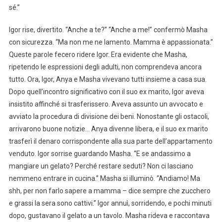
sé.”
Igor rise, divertito. “Anche a te?” “Anche a me!” confermò Masha
con sicurezza. “Ma non me ne lamento. Mamma è appassionata.”
Queste parole fecero ridere Igor. Era evidente che Masha,
ripetendo le espressioni degli adulti, non comprendeva ancora
tutto. Ora, Igor, Anya e Masha vivevano tutti insieme a casa sua.
Dopo quell’incontro significativo con il suo ex marito, Igor aveva
insistito affinché si trasferissero. Aveva assunto un avvocato e
avviato la procedura di divisione dei beni. Nonostante gli ostacoli,
arrivarono buone notizie… Anya divenne libera, e il suo ex marito
trasferì il denaro corrispondente alla sua parte dell’appartamento
venduto. Igor sorrise guardando Masha. “E se andassimo a
mangiare un gelato? Perché restare seduti? Non ci lasciano
nemmeno entrare in cucina.” Masha si illuminò. “Andiamo! Ma
shh, per non farlo sapere a mamma – dice sempre che zucchero
e grassi la sera sono cattivi.” Igor annuì, sorridendo, e pochi minuti
dopo, gustavano il gelato a un tavolo. Masha rideva e raccontava