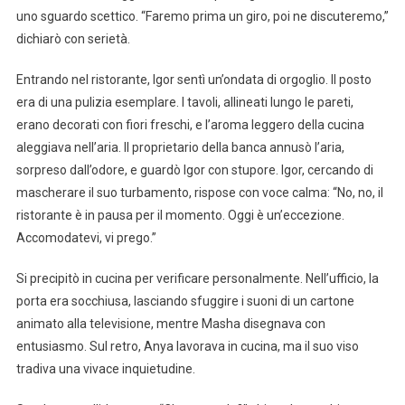
uno sguardo scettico. “Faremo prima un giro, poi ne discuteremo,”
dichiarò con serietà.
Entrando nel ristorante, Igor sentì un’ondata di orgoglio. Il posto
era di una pulizia esemplare. I tavoli, allineati lungo le pareti,
erano decorati con fiori freschi, e l’aroma leggero della cucina
aleggiava nell’aria. Il proprietario della banca annusò l’aria,
sorpreso dall’odore, e guardò Igor con stupore. Igor, cercando di
mascherare il suo turbamento, rispose con voce calma: “No, no, il
ristorante è in pausa per il momento. Oggi è un’eccezione.
Accomodatevi, vi prego.”
Si precipitò in cucina per verificare personalmente. Nell’ufficio, la
porta era socchiusa, lasciando sfuggire i suoni di un cartone
animato alla televisione, mentre Masha disegnava con
entusiasmo. Sul retro, Anya lavorava in cucina, ma il suo viso
tradiva una vivace inquietudine.