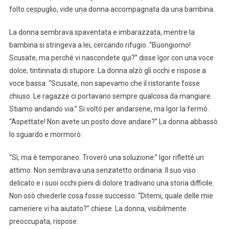
folto cespuglio, vide una donna accompagnata da una bambina.
La donna sembrava spaventata e imbarazzata, mentre la
bambina si stringeva a lei, cercando rifugio. “Buongiorno!
Scusate, ma perché vi nascondete qui?” disse Igor con una voce
dolce, tintinnata di stupore. La donna alzò gli occhi e rispose a
voce bassa: “Scusate, non sapevamo che il ristorante fosse
chiuso. Le ragazze ci portavano sempre qualcosa da mangiare.
Stiamo andando via.” Si voltò per andarsene, ma Igor la fermò.
“Aspettate! Non avete un posto dove andare?” La donna abbassò
lo sguardo e mormorò:
“Sì, ma è temporaneo. Troverò una soluzione.” Igor rifletté un
attimo. Non sembrava una senzatetto ordinaria. Il suo viso
delicato e i suoi occhi pieni di dolore tradivano una storia difficile.
Non osò chiederle cosa fosse successo. “Ditemi, quale delle mie
cameriere vi ha aiutato?” chiese. La donna, visibilmente
preoccupata, rispose: