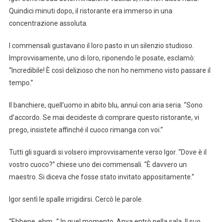
Quindici minuti dopo, il ristorante era immerso in una
concentrazione assoluta.
I commensali gustavano il loro pasto in un silenzio studioso.
Improvvisamente, uno di loro, riponendo le posate, esclamò:
“Incredibile! È così delizioso che non ho nemmeno visto passare il
tempo.”
Il banchiere, quell’uomo in abito blu, annuì con aria seria. “Sono
d’accordo. Se mai decideste di comprare questo ristorante, vi
prego, insistete affinché il cuoco rimanga con voi.”
Tutti gli sguardi si volsero improvvisamente verso Igor. “Dove è il
vostro cuoco?” chiese uno dei commensali. “È davvero un
maestro. Si diceva che fosse stato invitato appositamente.”
Igor sentì le spalle irrigidirsi. Cercò le parole.
“Ebbene, ehm…” In quel momento, Anya entrò nella sala. Il suo