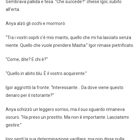
Sembrava pallida e tesa. “Che succede?” chiese Igor, subito
all’erta.
Anya alzò gli occhi e mormorò:
“Tra i vostri ospiti c’è mio marito, quello che mi ha lasciato senza
niente. Quello che vuole prendere Masha.” Igor rimase pietrificato.
“Come, dite? E chi è?”
“Quello in abito blu. È il vostro acquirente.”
Igor aggrottò la fronte. “Interessante… Da dove viene questo
denaro per il ristorante?”
Anya schizzò un leggero sorriso, ma il suo sguardo rimaneva
oscuro. “Ha preso un prestito. Ma non è importante. Lasciatemi
gestire.”
Igor sentì la sua determinazione vacillare, ma non disse nulla.