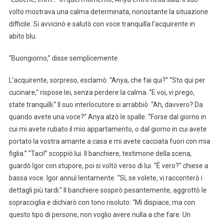
volto mostrava una calma determinata, nonostante la situazione
difficile. Si avvicinò e salutò con voce tranquilla l’acquirente in
abito blu.
“Buongiorno,” disse semplicemente.
L’acquirente, sorpreso, esclamò: “Anya, che fai qui?” “Sto qui per
cucinare,” rispose lei, senza perdere la calma. “E voi, vi prego,
state tranquilli.” Il suo interlocutore si arrabbiò. “Ah, davvero? Da
quando avete una voce?” Anya alzò le spalle. “Forse dal giorno in
cui mi avete rubato il mio appartamento, o dal giorno in cui avete
portato la vostra amante a casa e mi avete cacciata fuori con mia
figlia.” “Taci!” scoppiò lui. Il banchiere, testimone della scena,
guardò Igor con stupore, poi si voltò verso di lui. “È vero?” chiese a
bassa voce. Igor annuì lentamente. “Sì, se volete, vi racconterò i
dettagli più tardi.” Il banchiere sospirò pesantemente, aggrottò le
sopracciglia e dichiarò con tono risoluto: “Mi dispiace, ma con
questo tipo di persone, non voglio avere nulla a che fare. Un