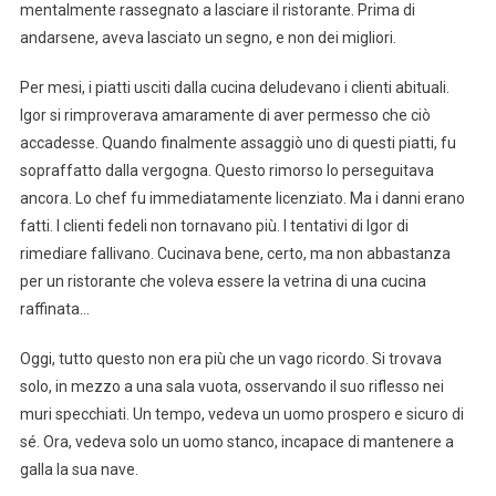
mentalmente rassegnato a lasciare il ristorante. Prima di
andarsene, aveva lasciato un segno, e non dei migliori.
Per mesi, i piatti usciti dalla cucina deludevano i clienti abituali.
Igor si rimproverava amaramente di aver permesso che ciò
accadesse. Quando finalmente assaggiò uno di questi piatti, fu
sopraffatto dalla vergogna. Questo rimorso lo perseguitava
ancora. Lo chef fu immediatamente licenziato. Ma i danni erano
fatti. I clienti fedeli non tornavano più. I tentativi di Igor di
rimediare fallivano. Cucinava bene, certo, ma non abbastanza
per un ristorante che voleva essere la vetrina di una cucina
raffinata…
Oggi, tutto questo non era più che un vago ricordo. Si trovava
solo, in mezzo a una sala vuota, osservando il suo riflesso nei
muri specchiati. Un tempo, vedeva un uomo prospero e sicuro di
sé. Ora, vedeva solo un uomo stanco, incapace di mantenere a
galla la sua nave.