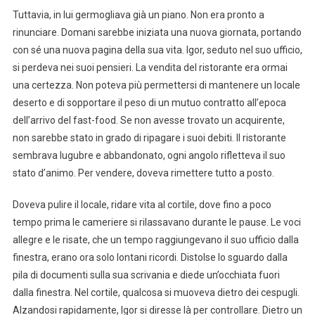
Tuttavia, in lui germogliava già un piano. Non era pronto a
rinunciare. Domani sarebbe iniziata una nuova giornata, portando
con sé una nuova pagina della sua vita. Igor, seduto nel suo ufficio,
si perdeva nei suoi pensieri. La vendita del ristorante era ormai
una certezza. Non poteva più permettersi di mantenere un locale
deserto e di sopportare il peso di un mutuo contratto all’epoca
dell’arrivo del fast-food. Se non avesse trovato un acquirente,
non sarebbe stato in grado di ripagare i suoi debiti. Il ristorante
sembrava lugubre e abbandonato, ogni angolo rifletteva il suo
stato d’animo. Per vendere, doveva rimettere tutto a posto.
Doveva pulire il locale, ridare vita al cortile, dove fino a poco
tempo prima le cameriere si rilassavano durante le pause. Le voci
allegre e le risate, che un tempo raggiungevano il suo ufficio dalla
finestra, erano ora solo lontani ricordi. Distolse lo sguardo dalla
pila di documenti sulla sua scrivania e diede un’occhiata fuori
dalla finestra. Nel cortile, qualcosa si muoveva dietro dei cespugli.
Alzandosi rapidamente, Igor si diresse là per controllare. Dietro un