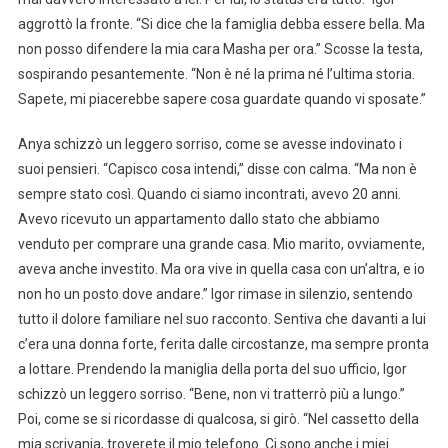
aggrottò la fronte. “Si dice che la famiglia debba essere bella. Ma
non posso difendere la mia cara Masha per ora.” Scosse la testa,
sospirando pesantemente. “Non è né la prima né l’ultima storia.
Sapete, mi piacerebbe sapere cosa guardate quando vi sposate.”
Anya schizzò un leggero sorriso, come se avesse indovinato i
suoi pensieri. “Capisco cosa intendi,” disse con calma. “Ma non è
sempre stato così. Quando ci siamo incontrati, avevo 20 anni.
Avevo ricevuto un appartamento dallo stato che abbiamo
venduto per comprare una grande casa. Mio marito, ovviamente,
aveva anche investito. Ma ora vive in quella casa con un’altra, e io
non ho un posto dove andare.” Igor rimase in silenzio, sentendo
tutto il dolore familiare nel suo racconto. Sentiva che davanti a lui
c’era una donna forte, ferita dalle circostanze, ma sempre pronta
a lottare. Prendendo la maniglia della porta del suo ufficio, Igor
schizzò un leggero sorriso. “Bene, non vi tratterrò più a lungo.”
Poi, come se si ricordasse di qualcosa, si girò. “Nel cassetto della
mia scrivania, troverete il mio telefono. Ci sono anche i miei