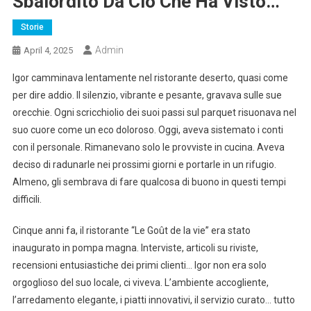
Sbalordito Da Ciò Che Ha Visto…
Storie
Admin
April 4, 2025
Igor camminava lentamente nel ristorante deserto, quasi come
per dire addio. Il silenzio, vibrante e pesante, gravava sulle sue
orecchie. Ogni scricchiolio dei suoi passi sul parquet risuonava nel
suo cuore come un eco doloroso. Oggi, aveva sistemato i conti
con il personale. Rimanevano solo le provviste in cucina. Aveva
deciso di radunarle nei prossimi giorni e portarle in un rifugio.
Almeno, gli sembrava di fare qualcosa di buono in questi tempi
difficili.
Cinque anni fa, il ristorante “Le Goût de la vie” era stato
inaugurato in pompa magna. Interviste, articoli su riviste,
recensioni entusiastiche dei primi clienti… Igor non era solo
orgoglioso del suo locale, ci viveva. L’ambiente accogliente,
l’arredamento elegante, i piatti innovativi, il servizio curato… tutto