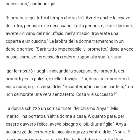
necessario,” continuò Igor.
“E rimanere qui tutto il tempo che vi dirò. Avrete anche la chiave
del retro, per uscire se necessario. Tutto per pulire, e per dormire,
avrete il divano del mio ufficio; nell’armadio, troverete una
coperta e un cuscino.” Le labbra della donna tremarono in un
debole sorriso. “Sarà tutto impeccabile, vi prometto,” disse a voce
bassa, come se temesse di credere troppo alla sua fortuna.
Igor le mostrò i luoghi, indicando la posizione dei prodotti, dei
prodotti per la pulizia, e delle stoviglie. Poi, dopo un momento di
esitazione, si girò verso di lei. “Scusatemi,” iniziò con cautela, “ma
non sembrate una vera senzatetto. Cosa vi è successo?”
La donna schizzò un sorriso triste. “Mi chiamo Anya.” “Mio
marito… ha portato un’altra donna a casa. A quanto pare, per
essere davvero felice, aveva bisogno di più di una figlia.” Anya
accarezzò dolcemente la piccola ragazza contro di lei. “Non si è
mai davvero interessato a lei. Per lui, lo status era tutto.” Igor