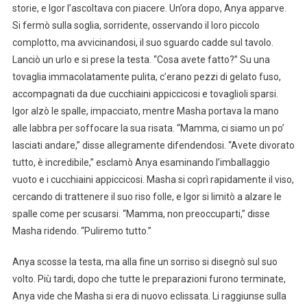
storie, e Igor l’ascoltava con piacere. Un’ora dopo, Anya apparve.
Si fermò sulla soglia, sorridente, osservando il loro piccolo
complotto, ma avvicinandosi, il suo sguardo cadde sul tavolo.
Lanciò un urlo e si prese la testa. “Cosa avete fatto?” Su una
tovaglia immacolatamente pulita, c’erano pezzi di gelato fuso,
accompagnati da due cucchiaini appiccicosi e tovaglioli sparsi.
Igor alzò le spalle, impacciato, mentre Masha portava la mano
alle labbra per soffocare la sua risata. “Mamma, ci siamo un po’
lasciati andare,” disse allegramente difendendosi. “Avete divorato
tutto, è incredibile,” esclamò Anya esaminando l’imballaggio
vuoto e i cucchiaini appiccicosi. Masha si coprì rapidamente il viso,
cercando di trattenere il suo riso folle, e Igor si limitò a alzare le
spalle come per scusarsi. “Mamma, non preoccuparti,” disse
Masha ridendo. “Puliremo tutto.”
Anya scosse la testa, ma alla fine un sorriso si disegnò sul suo
volto. Più tardi, dopo che tutte le preparazioni furono terminate,
Anya vide che Masha si era di nuovo eclissata. Li raggiunse sulla