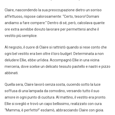
Claire, nascondendo la sua preoccupazione dietro un sorriso
affettuoso, rispose calorosamente: “Certo, tesoro! Domani
andiamo a fare compere.” Dentro di sé, però, calcolava quante
ore extra avrebbe dovuto lavorare per permettersi anche il
vestito più semplice.
Al negozio, il cuore di Claire si rattristò quando si rese conto che
ogni bel vestito era ben oltre il loro budget. Determinata a non
deludere Ellie, ebbe un’idea. Accompagnò Ellie in una vicina
merceria, dove scelse un delicato tessuto pastello e nastri e pizzo
abbinati.
Quella sera, Claire lavorò senza sosta, cucendo sotto la luce
soffusa di una lampada da comodino, versando tutto il suo
amore in ogni punto di cucitura. Al mattino, il vestito era pronto.
Ellie si svegliò e trovò un capo bellissimo, realizzato con cura.
“Mamma, è perfetto!” esclamò, abbracciando Claire con gioia.