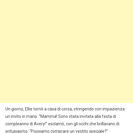
Un giorno, Ellie tornò a casa di corsa, stringendo con impazienza
un invito in mano. “Mamma! Sono stata invitata alla festa di
compleanno di Avery!” esclamò, con gli occhi che brillavano di
entusiasmo. “Possiamo comprare un vestito speciale?”