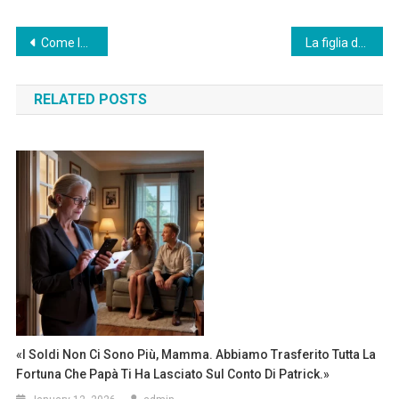
Post
Come la suocera ha dato una lezione al genero
La figlia del proprietario del negozio mi ha cacciato via senza motivo — poi è entrata sua madre e mi ha lasciato senza parole.
navigation
RELATED POSTS
«I Soldi Non Ci Sono Più, Mamma. Abbiamo Trasferito Tutta La
Fortuna Che Papà Ti Ha Lasciato Sul Conto Di Patrick.»