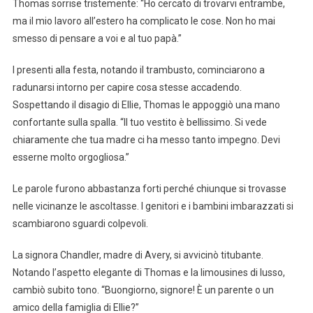
Thomas sorrise tristemente: “Ho cercato di trovarvi entrambe,
ma il mio lavoro all’estero ha complicato le cose. Non ho mai
smesso di pensare a voi e al tuo papà.”
I presenti alla festa, notando il trambusto, cominciarono a
radunarsi intorno per capire cosa stesse accadendo.
Sospettando il disagio di Ellie, Thomas le appoggiò una mano
confortante sulla spalla. “Il tuo vestito è bellissimo. Si vede
chiaramente che tua madre ci ha messo tanto impegno. Devi
esserne molto orgogliosa.”
Le parole furono abbastanza forti perché chiunque si trovasse
nelle vicinanze le ascoltasse. I genitori e i bambini imbarazzati si
scambiarono sguardi colpevoli.
La signora Chandler, madre di Avery, si avvicinò titubante.
Notando l’aspetto elegante di Thomas e la limousines di lusso,
cambiò subito tono. “Buongiorno, signore! È un parente o un
amico della famiglia di Ellie?”