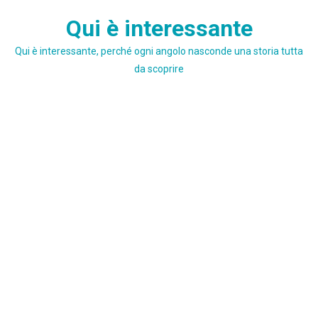
Skip
Qui è interessante
to
content
Qui è interessante, perché ogni angolo nasconde una storia tutta
da scoprire