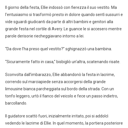
Il giorno della festa, Ellie indossò con fierezza il suo vestito. Ma
l’entusiasmo si trasformò presto in dolore quando sentì sussurri e
vide sguardi giudicanti da parte di altri bambini e genitori alla
grande festa nel cortile di Avery. Le guance le si accesero mentre
parole derisorie riecheggiavano intorno a lei.
“Da dove l’ha preso quel vestito?” sghignazzò una bambina.
“Sicuramente fatto in casa,” bisbigliò un’altra, scatenando risate.
Sconvolta dall’imbarazzo, Ellie abbandonò la festa in lacrime,
correndo sul marciapiede senza accorgersi della grande
limousine bianca parcheggiata sul bordo della strada. Con un
tonfo leggero, urtò il fianco del veicolo e fece un passo indietro,
barcollando.
Il guidatore scattò fuori, inizialmente irritato, poi si addolcì
vedendo le lacrime di Ellie. In quel momento, la portiera posteriore