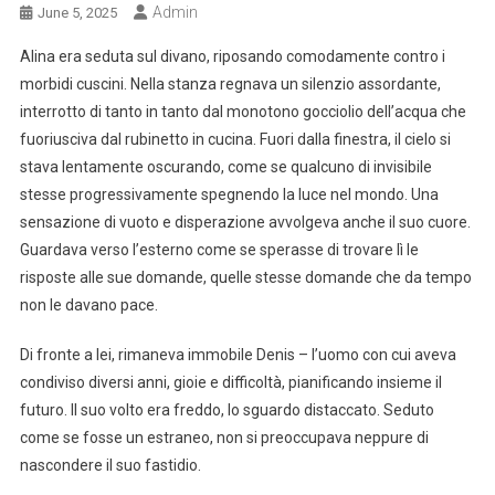
Admin
June 5, 2025
Alina era seduta sul divano, riposando comodamente contro i
morbidi cuscini. Nella stanza regnava un silenzio assordante,
interrotto di tanto in tanto dal monotono gocciolio dell’acqua che
fuoriusciva dal rubinetto in cucina. Fuori dalla finestra, il cielo si
stava lentamente oscurando, come se qualcuno di invisibile
stesse progressivamente spegnendo la luce nel mondo. Una
sensazione di vuoto e disperazione avvolgeva anche il suo cuore.
Guardava verso l’esterno come se sperasse di trovare lì le
risposte alle sue domande, quelle stesse domande che da tempo
non le davano pace.
Di fronte a lei, rimaneva immobile Denis – l’uomo con cui aveva
condiviso diversi anni, gioie e difficoltà, pianificando insieme il
futuro. Il suo volto era freddo, lo sguardo distaccato. Seduto
come se fosse un estraneo, non si preoccupava neppure di
nascondere il suo fastidio.