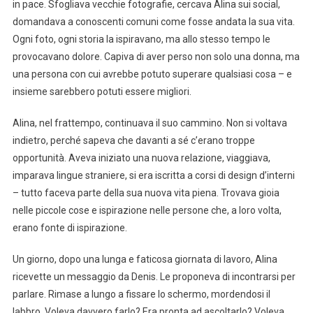
in pace. Sfogliava vecchie fotografie, cercava Alina sui social,
domandava a conoscenti comuni come fosse andata la sua vita.
Ogni foto, ogni storia la ispiravano, ma allo stesso tempo le
provocavano dolore. Capiva di aver perso non solo una donna, ma
una persona con cui avrebbe potuto superare qualsiasi cosa – e
insieme sarebbero potuti essere migliori.
Alina, nel frattempo, continuava il suo cammino. Non si voltava
indietro, perché sapeva che davanti a sé c’erano troppe
opportunità. Aveva iniziato una nuova relazione, viaggiava,
imparava lingue straniere, si era iscritta a corsi di design d’interni
– tutto faceva parte della sua nuova vita piena. Trovava gioia
nelle piccole cose e ispirazione nelle persone che, a loro volta,
erano fonte di ispirazione.
Un giorno, dopo una lunga e faticosa giornata di lavoro, Alina
ricevette un messaggio da Denis. Le proponeva di incontrarsi per
parlare. Rimase a lungo a fissare lo schermo, mordendosi il
labbro. Voleva davvero farlo? Era pronta ad ascoltarlo? Voleva