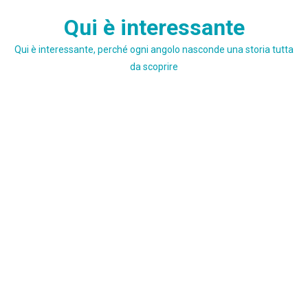
Skip
Qui è interessante
to
content
Qui è interessante, perché ogni angolo nasconde una storia tutta
da scoprire