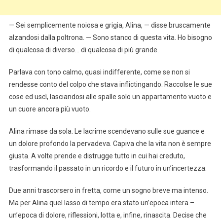
— Sei semplicemente noiosa e grigia, Alina, — disse bruscamente
alzandosi dalla poltrona. — Sono stanco di questa vita. Ho bisogno
di qualcosa di diverso… di qualcosa di più grande.
Parlava con tono calmo, quasi indifferente, come se non si
rendesse conto del colpo che stava inflictingando. Raccolse le sue
cose ed uscì, lasciandosi alle spalle solo un appartamento vuoto e
un cuore ancora più vuoto.
Alina rimase da sola. Le lacrime scendevano sulle sue guance e
un dolore profondo la pervadeva. Capiva che la vita non è sempre
giusta. A volte prende e distrugge tutto in cui hai creduto,
trasformando il passato in un ricordo e il futuro in un’incertezza.
Due anni trascorsero in fretta, come un sogno breve ma intenso.
Ma per Alina quel lasso di tempo era stato un’epoca intera –
un’epoca di dolore, riflessioni, lotta e, infine, rinascita. Decise che