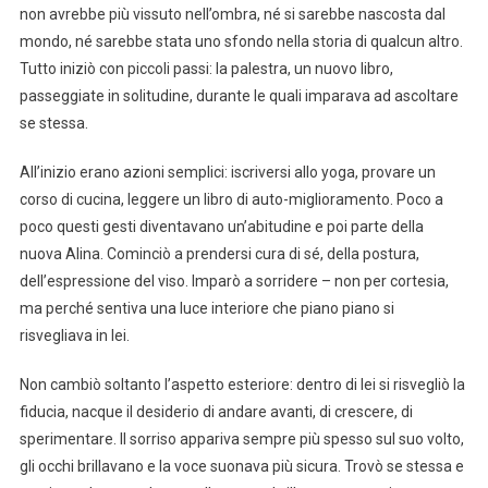
non avrebbe più vissuto nell’ombra, né si sarebbe nascosta dal
mondo, né sarebbe stata uno sfondo nella storia di qualcun altro.
Tutto iniziò con piccoli passi: la palestra, un nuovo libro,
passeggiate in solitudine, durante le quali imparava ad ascoltare
se stessa.
All’inizio erano azioni semplici: iscriversi allo yoga, provare un
corso di cucina, leggere un libro di auto-miglioramento. Poco a
poco questi gesti diventavano un’abitudine e poi parte della
nuova Alina. Cominciò a prendersi cura di sé, della postura,
dell’espressione del viso. Imparò a sorridere – non per cortesia,
ma perché sentiva una luce interiore che piano piano si
risvegliava in lei.
Non cambiò soltanto l’aspetto esteriore: dentro di lei si risvegliò la
fiducia, nacque il desiderio di andare avanti, di crescere, di
sperimentare. Il sorriso appariva sempre più spesso sul suo volto,
gli occhi brillavano e la voce suonava più sicura. Trovò se stessa e