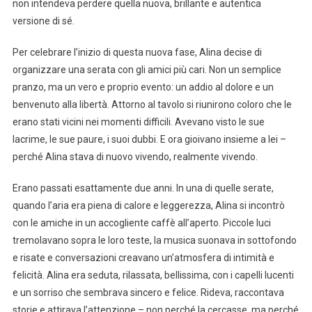
non intendeva perdere quella nuova, brillante e autentica
versione di sé.
Per celebrare l’inizio di questa nuova fase, Alina decise di
organizzare una serata con gli amici più cari. Non un semplice
pranzo, ma un vero e proprio evento: un addio al dolore e un
benvenuto alla libertà. Attorno al tavolo si riunirono coloro che le
erano stati vicini nei momenti difficili. Avevano visto le sue
lacrime, le sue paure, i suoi dubbi. E ora gioivano insieme a lei –
perché Alina stava di nuovo vivendo, realmente vivendo.
Erano passati esattamente due anni. In una di quelle serate,
quando l’aria era piena di calore e leggerezza, Alina si incontrò
con le amiche in un accogliente caffè all’aperto. Piccole luci
tremolavano sopra le loro teste, la musica suonava in sottofondo
e risate e conversazioni creavano un’atmosfera di intimità e
felicità. Alina era seduta, rilassata, bellissima, con i capelli lucenti
e un sorriso che sembrava sincero e felice. Rideva, raccontava
storie e attirava l’attenzione – non perché la cercasse, ma perché