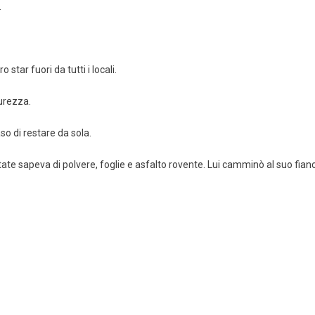
.
star fuori da tutti i locali.
curezza.
o di restare da sola.
estate sapeva di polvere, foglie e asfalto rovente. Lui camminò al suo fian