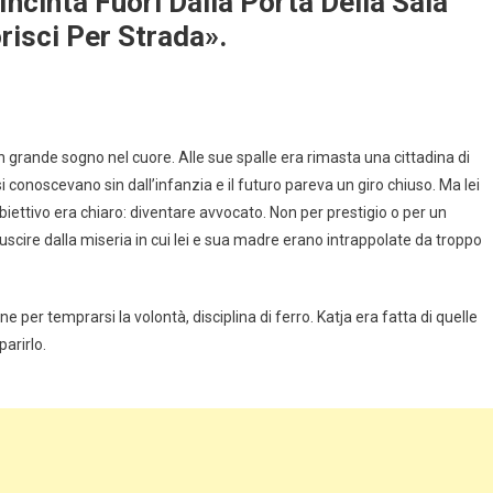
ncinta Fuori Dalla Porta Della Sala
risci Per Strada».
un grande sogno nel cuore. Alle sue spalle era rimasta una cittadina di
si conoscevano sin dall’infanzia e il futuro pareva un giro chiuso. Ma lei
biettivo era chiaro: diventare avvocato. Non per prestigio o per un
scire dalla miseria in cui lei e sua madre erano intrappolate da troppo
ne per temprarsi la volontà, disciplina di ferro. Katja era fatta di quelle
arirlo.