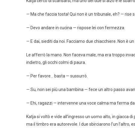
Katja cercò di scansarsi, ma uno dei due si alzò e le sbarrò
— Ma che faccia tosta! Qui non è un tribunale, eh? — rise s
— Devo andare in cucina — rispose lei con fermezza.
— E dai, siediti da noi. Facciamo due chiacchiere. Non è u
Le afferrò la mano. Non faceva male, ma era troppo invaden
indietro, gli occhi colmi di paura.
— Per favore… basta — sussurrò.
— Su, non sei più una bambina — fece un altro passo avant
— Ehi, ragazzi — intervenne una voce calma ma ferma da d
Katja si voltò e vide all’ingresso un uomo alto, in giacca d
ma il timbro era autorevole. I due sbirciarono l’un l’altro, 