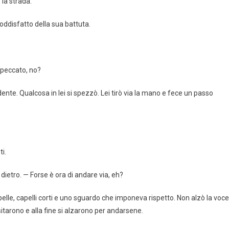
 la strada.
oddisfatto della sua battuta.
n peccato, no?
te. Qualcosa in lei si spezzò. Lei tirò via la mano e fece un passo
i.
ietro. — Forse è ora di andare via, eh?
i pelle, capelli corti e uno sguardo che imponeva rispetto. Non alzò la voce
esitarono e alla fine si alzarono per andarsene.