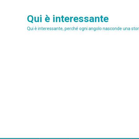
Skip
to
Qui è interessante
content
Qui è interessante, perché ogni angolo nasconde una stori