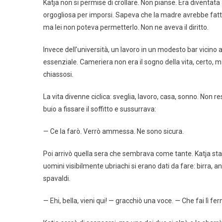
Katja non si permise di crollare. Non pianse. Era diventat
orgogliosa per imporsi. Sapeva che la madre avrebbe fatto 
ma lei non poteva permetterlo. Non ne aveva il diritto.
Invece dell’università, un lavoro in un modesto bar vicino 
essenziale. Cameriera non era il sogno della vita, certo, ma
chiassosi.
La vita divenne ciclica: sveglia, lavoro, casa, sonno. Non 
buio a fissare il soffitto e sussurrava:
— Ce la farò. Verrò ammessa. Ne sono sicura.
Poi arrivò quella sera che sembrava come tante. Katja stava
uomini visibilmente ubriachi si erano dati da fare: birra, a
spavaldi.
— Ehi, bella, vieni qui! — gracchiò una voce. — Che fai lì 