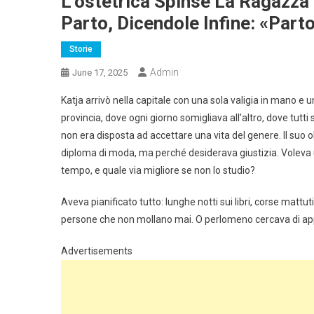
L’ostetrica Spinse La Ragazza I
Parto, Dicendole Infine: «Parto
Storie
Admin
June 17, 2025
Katja arrivò nella capitale con una sola valigia in mano e 
provincia, dove ogni giorno somigliava all’altro, dove tutti 
non era disposta ad accettare una vita del genere. Il suo o
diploma di moda, ma perché desiderava giustizia. Voleva u
tempo, e quale via migliore se non lo studio?
Aveva pianificato tutto: lunghe notti sui libri, corse mattuti
persone che non mollano mai. O perlomeno cercava di app
Advertisements