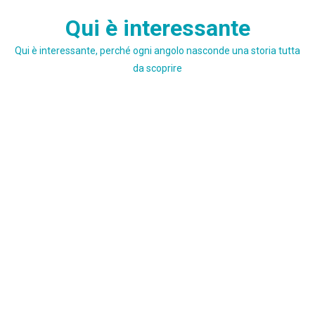
Skip
Qui è interessante
to
content
Qui è interessante, perché ogni angolo nasconde una storia tutta
da scoprire