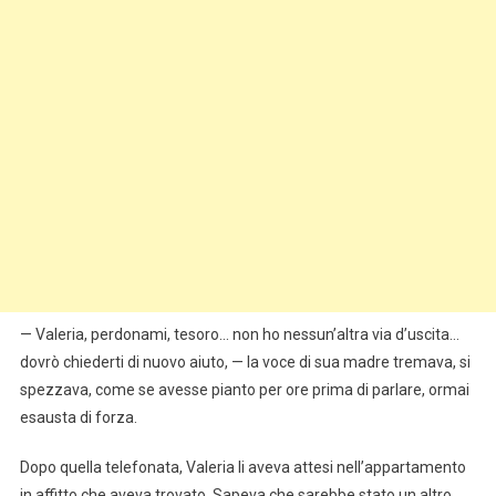
— Valeria, perdonami, tesoro… non ho nessun’altra via d’uscita…
dovrò chiederti di nuovo aiuto, — la voce di sua madre tremava, si
spezzava, come se avesse pianto per ore prima di parlare, ormai
esausta di forza.
Dopo quella telefonata, Valeria li aveva attesi nell’appartamento
in affitto che aveva trovato. Sapeva che sarebbe stato un altro