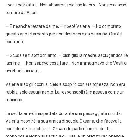
voce spezzata. — Non abbiamo soldi, né lavoro… Non possiamo
tornare da Vasili.
— E neanche restare da me, — ripeté Valeria. — Ho comprato
questo appartamento per non dipendere da nessuno. Ora è il
contrario.
— Scusa se ti soffochiamo, — bisbigliò la madre, asciugandosi le
lacrime. — Non sapevo cosa fare… Non immaginavo che Vasili ci
avrebbe cacciate…
Valeria alzò gli occhi al cielo e sospirò con stanchezza. Non era
rabbia, solo esaurimento. La responsabilità le pesava come un
macigno.
La svolta arrivò inaspettata durante una passeggiata in città:
Valeria incontrò la sua amica di scuola Oksana, che faceva la
consulente immobiliare. Oksana le parlò di un modesto
monolocale vicino alla scuola di Julia, a un prezzo ragionevole.