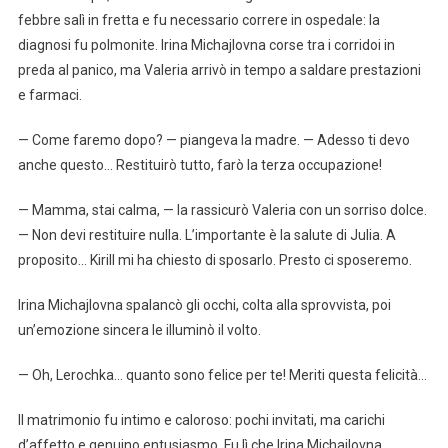
febbre salì in fretta e fu necessario correre in ospedale: la
diagnosi fu polmonite. Irina Michajlovna corse tra i corridoi in
preda al panico, ma Valeria arrivò in tempo a saldare prestazioni
e farmaci.
— Come faremo dopo? — piangeva la madre. — Adesso ti devo
anche questo… Restituirò tutto, farò la terza occupazione!
— Mamma, stai calma, — la rassicurò Valeria con un sorriso dolce.
— Non devi restituire nulla. L’importante è la salute di Julia. A
proposito… Kirill mi ha chiesto di sposarlo. Presto ci sposeremo.
Irina Michajlovna spalancò gli occhi, colta alla sprovvista, poi
un’emozione sincera le illuminò il volto.
— Oh, Lerochka… quanto sono felice per te! Meriti questa felicità…
Il matrimonio fu intimo e caloroso: pochi invitati, ma carichi
d’affetto e genuino entusiasmo. Fu lì che Irina Michajlovna