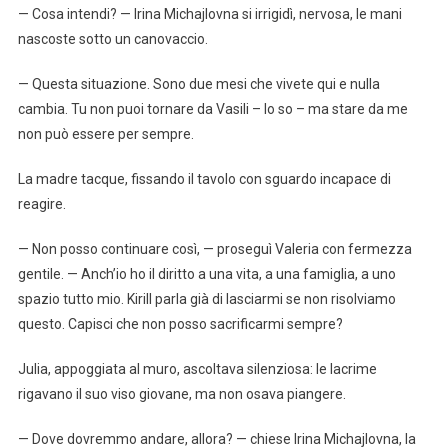
— Cosa intendi? — Irina Michajlovna si irrigidì, nervosa, le mani
nascoste sotto un canovaccio.
— Questa situazione. Sono due mesi che vivete qui e nulla
cambia. Tu non puoi tornare da Vasili – lo so – ma stare da me
non può essere per sempre.
La madre tacque, fissando il tavolo con sguardo incapace di
reagire.
— Non posso continuare così, — proseguì Valeria con fermezza
gentile. — Anch’io ho il diritto a una vita, a una famiglia, a uno
spazio tutto mio. Kirill parla già di lasciarmi se non risolviamo
questo. Capisci che non posso sacrificarmi sempre?
Julia, appoggiata al muro, ascoltava silenziosa: le lacrime
rigavano il suo viso giovane, ma non osava piangere.
— Dove dovremmo andare, allora? — chiese Irina Michajlovna, la