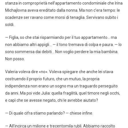
stanza in comproprietà nell’appartamento condominiale che Irina
Michajlovna aveva ereditato dalla nonna. Ma non c’era tempo: le
scadenze ser ravano come morsi di tenaglia. Servivano subito i
soldi.
— Figlia, so che stai risparmiando per il tuo appartamento… ma
non abbiamo altri appigli… — il tono tremava di colpa e paura. — Io
sono sommersa dai debiti… Non voglio perdere la mia bambina.
Non posso.
Valeria voleva dire «no». Voleva spiegare che anche lei stava
costruendo il proprio futuro, che un mutuo, la propria
indipendenza non erano un sogno ma un traguardo perseguito
da anni. Ma poi vide Julia: quella fragilità, quel timore negli occhi,
e capì che se avesse negato, chi le avrebbe aiutato?
— Di quale cifra stiamo parlando? — chiese infine.
— All’incirca un milione e trecentomila rubli. Abbiamo raccolto