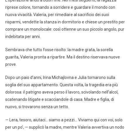
riprese colore, tornando a sorridere e guardare il mondo con
nuova vivacità. Valeria, per rimediare al sacrificio dei suoi
risparmi, vendette la stanza in dormitorio e chiese un prestito per
comprare un monolocale: così ottenne un suo piccolo angolo, pur
indebitata per anni.
Sembrava che tutto fosse risolto: la madre grata, la sorella
guarita, Valeria pronta a ripartire. Ma il destino riservava nuove
prove.
Dopo un paio d’anni, Irina Michajlovna e Julia tornarono sulla
soglia del suo appartamento. Questa volta, la tragedia era più
dolorosa: il patrigno aveva perso il lavoro, scivolando nell’alcol,
scatenando litigate e scacciandole di casa. Madre e figlia, di
nuovo, si trovarono senza un tetto.
— Lera, tesoro, aiutaci… siamo a pezzi… Viviamo qui con voi, solo
per un po’, — supplicò la madre, mentre Valeria avvertiva un nodo