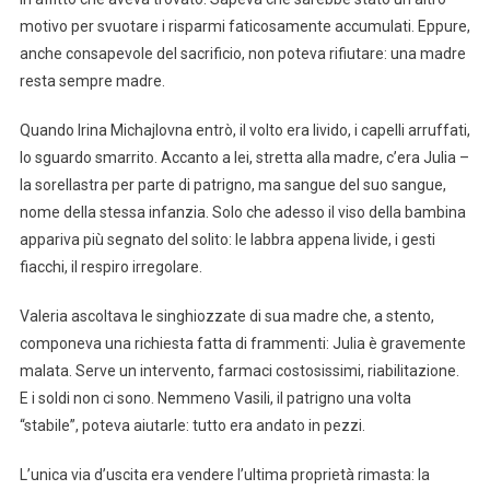
motivo per svuotare i risparmi faticosamente accumulati. Eppure,
anche consapevole del sacrificio, non poteva rifiutare: una madre
resta sempre madre.
Quando Irina Michajlovna entrò, il volto era livido, i capelli arruffati,
lo sguardo smarrito. Accanto a lei, stretta alla madre, c’era Julia –
la sorellastra per parte di patrigno, ma sangue del suo sangue,
nome della stessa infanzia. Solo che adesso il viso della bambina
appariva più segnato del solito: le labbra appena livide, i gesti
fiacchi, il respiro irregolare.
Valeria ascoltava le singhiozzate di sua madre che, a stento,
componeva una richiesta fatta di frammenti: Julia è gravemente
malata. Serve un intervento, farmaci costosissimi, riabilitazione.
E i soldi non ci sono. Nemmeno Vasili, il patrigno una volta
“stabile”, poteva aiutarle: tutto era andato in pezzi.
L’unica via d’uscita era vendere l’ultima proprietà rimasta: la