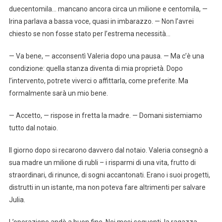
duecentomila… mancano ancora circa un milione e centomila, —
Irina parlava a bassa voce, quasi in imbarazzo. — Non l’avrei
chiesto se non fosse stato per l’estrema necessità…
— Va bene, — acconsentì Valeria dopo una pausa. — Ma c’è una
condizione: quella stanza diventa di mia proprietà. Dopo
l’intervento, potrete viverci o affittarla, come preferite. Ma
formalmente sarà un mio bene.
— Accetto, — rispose in fretta la madre. — Domani sistemiamo
tutto dal notaio.
Il giorno dopo si recarono davvero dal notaio. Valeria consegnò a
sua madre un milione di rubli – i risparmi di una vita, frutto di
straordinari, di rinunce, di sogni accantonati. Erano i suoi progetti,
distrutti in un istante, ma non poteva fare altrimenti per salvare
Julia.
L’operazione andò a buon fine. Nei mesi seguenti, la ragazza