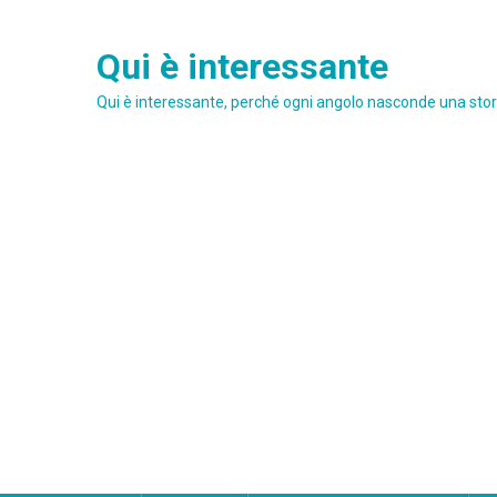
Skip
to
Qui è interessante
content
Qui è interessante, perché ogni angolo nasconde una stori