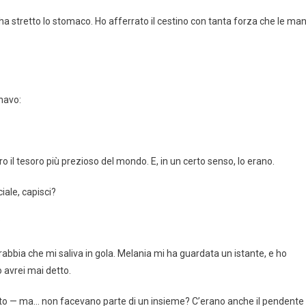
ha stretto lo stomaco. Ho afferrato il cestino con tanta forza che le man
navo:
ro il tesoro più prezioso del mondo. E, in un certo senso, lo erano.
iale, capisci?
?
rabbia che mi saliva in gola. Melania mi ha guardata un istante, e ho
 avrei mai detto.
ato — ma… non facevano parte di un insieme? C’erano anche il pendente