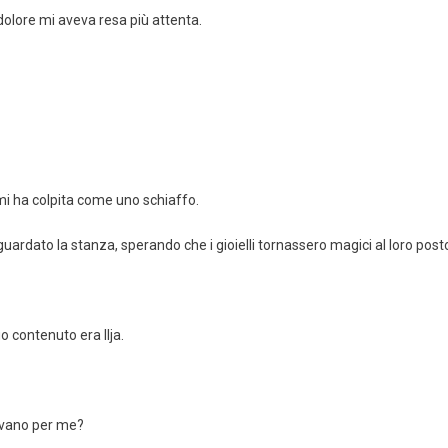
 dolore mi aveva resa più attenta.
mi ha colpita come uno schiaffo.
ardato la stanza, sperando che i gioielli tornassero magici al loro post
o contenuto era Ilja.
vevano per me?