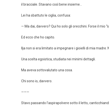
il bracciale. Stavano così bene insieme…
Lei ha sbattuto le ciglia, confusa:
— Ma dai, davvero? Qui ho solo gli orecchini. Forse il mio “s
Ed ecco che ho capito.
Ilja non si era limitato a impegnare i gioielli di mia madr
Una scelta egoistica, studiata nei minimi dettagli.
Ma aveva sottovalutato una cosa.
Chi sono io, davvero.
———
Stavo passando l’aspirapolvere sotto il letto, canticchia