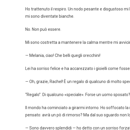
Ho trattenuto il respiro. Un nodo pesante e disgustoso mi 
mi sono diventate bianche.
No. Non può essere.
Mi sono costretta a mantenere la calma mentre mi avvici
— Melania, ciao! Che belli quegli orecchini!
Lei ha sorriso felice e ha accarezzato i gioielli come fosse
— Oh, grazie, Rachel! È un regalo di qualcuno di molto spec
“Regalo”. Di qualcuno «speciale». Forse un uomo sposato
Il mondo ha cominciato a girarmi intorno. Ho soffocato la 
pensato: avrà un pò di rimorso? Ma dal suo sguardo non lo
— Sono davvero splendidi — ho detto con un sorriso forz