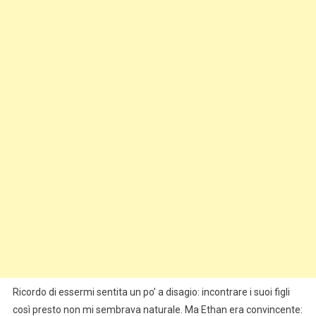
Ricordo di essermi sentita un po’ a disagio: incontrare i suoi figli
così presto non mi sembrava naturale. Ma Ethan era convincente: