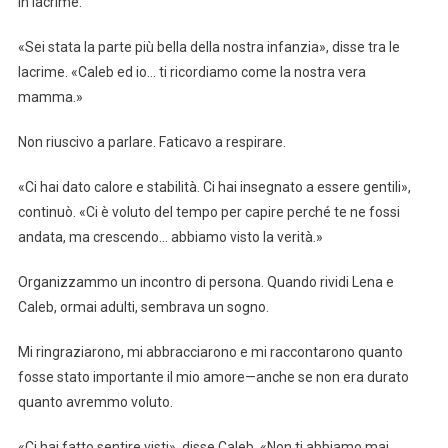
in lacrime.
«Sei stata la parte più bella della nostra infanzia», disse tra le
lacrime. «Caleb ed io… ti ricordiamo come la nostra vera
mamma.»
Non riuscivo a parlare. Faticavo a respirare.
«Ci hai dato calore e stabilità. Ci hai insegnato a essere gentili»,
continuò. «Ci è voluto del tempo per capire perché te ne fossi
andata, ma crescendo… abbiamo visto la verità.»
Organizzammo un incontro di persona. Quando rividi Lena e
Caleb, ormai adulti, sembrava un sogno.
Mi ringraziarono, mi abbracciarono e mi raccontarono quanto
fosse stato importante il mio amore—anche se non era durato
quanto avremmo voluto.
«Ci hai fatto sentire visti», disse Caleb. «Non ti abbiamo mai