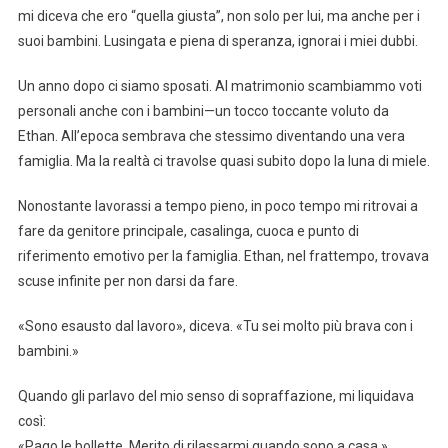
mi diceva che ero “quella giusta”, non solo per lui, ma anche per i
suoi bambini. Lusingata e piena di speranza, ignorai i miei dubbi.
Un anno dopo ci siamo sposati. Al matrimonio scambiammo voti
personali anche con i bambini—un tocco toccante voluto da
Ethan. All’epoca sembrava che stessimo diventando una vera
famiglia. Ma la realtà ci travolse quasi subito dopo la luna di miele.
Nonostante lavorassi a tempo pieno, in poco tempo mi ritrovai a
fare da genitore principale, casalinga, cuoca e punto di
riferimento emotivo per la famiglia. Ethan, nel frattempo, trovava
scuse infinite per non darsi da fare.
«Sono esausto dal lavoro», diceva. «Tu sei molto più brava con i
bambini.»
Quando gli parlavo del mio senso di sopraffazione, mi liquidava
così:
«Pago le bollette. Merito di rilassarmi quando sono a casa.»