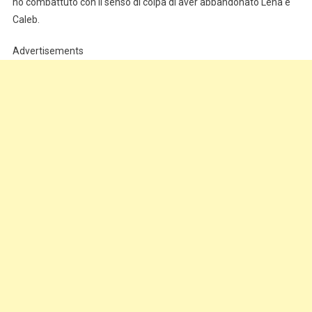
ho combattuto con il senso di colpa di aver abbandonato Lena e
Caleb.
Advertisements