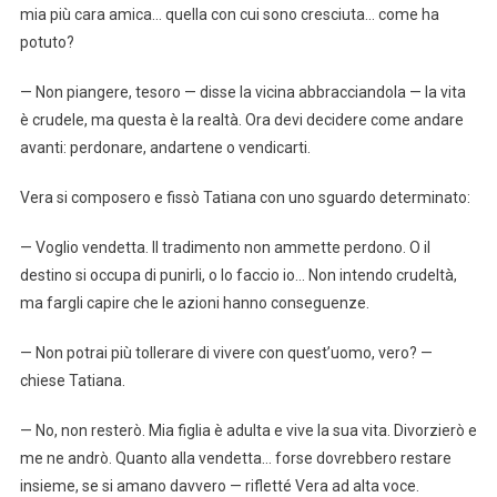
mia più cara amica… quella con cui sono cresciuta… come ha
potuto?
— Non piangere, tesoro — disse la vicina abbracciandola — la vita
è crudele, ma questa è la realtà. Ora devi decidere come andare
avanti: perdonare, andartene o vendicarti.
Vera si composero e fissò Tatiana con uno sguardo determinato:
— Voglio vendetta. Il tradimento non ammette perdono. O il
destino si occupa di punirli, o lo faccio io… Non intendo crudeltà,
ma fargli capire che le azioni hanno conseguenze.
— Non potrai più tollerare di vivere con quest’uomo, vero? —
chiese Tatiana.
— No, non resterò. Mia figlia è adulta e vive la sua vita. Divorzierò e
me ne andrò. Quanto alla vendetta… forse dovrebbero restare
insieme, se si amano davvero — rifletté Vera ad alta voce.