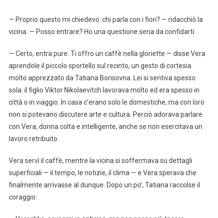
— Proprio questo mi chiedevo: chi parla con i fiori? — ridacchiò la
vicina. — Posso entrare? Ho una questione seria da confidarti.
— Certo, entra pure. Ti offro un caffè nella gloriette — disse Vera
aprendole il piccolo sportello sul recinto, un gesto di cortesia
molto apprezzato da Tatiana Borisovna. Lei si sentiva spesso
sola: il figlio Viktor Nikolaevitch lavorava molto ed era spesso in
città o in viaggio. In casa c’erano solo le domestiche, ma con loro
non si potevano discutere arte e cultura. Perciò adorava parlare
con Vera, donna colta e intelligente, anche se non esercitava un
lavoro retribuito.
Vera servì il caffè, mentre la vicina si soffermava su dettagli
superficiali — il tempo, le notizie, il clima — e Vera sperava che
finalmente arrivasse al dunque. Dopo un po’, Tatiana raccolse il
coraggio: