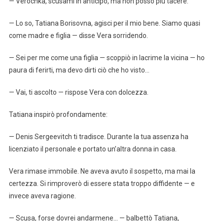
— Verochka, scusami in anticipo, ma non posso più tacere.
— Lo so, Tatiana Borisovna, agisci per il mio bene. Siamo quasi
come madre e figlia — disse Vera sorridendo.
— Sei per me come una figlia — scoppiò in lacrime la vicina — ho
paura di ferirti, ma devo dirti ciò che ho visto…
— Vai, ti ascolto — rispose Vera con dolcezza.
Tatiana inspirò profondamente:
— Denis Sergeevitch ti tradisce. Durante la tua assenza ha
licenziato il personale e portato un’altra donna in casa.
Vera rimase immobile. Ne aveva avuto il sospetto, ma mai la
certezza. Si rimproverò di essere stata troppo diffidente — e
invece aveva ragione.
— Scusa, forse dovrei andarmene… — balbettò Tatiana,