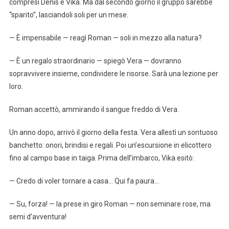
compresi Denis e Vika. Ma dal secondo giorno il gruppo sarebbe
“sparito”, lasciandoli soli per un mese.
— È impensabile — reagì Roman — soli in mezzo alla natura?
— È un regalo straordinario — spiegò Vera — dovranno
sopravvivere insieme, condividere le risorse. Sarà una lezione per
loro.
Roman accettò, ammirando il sangue freddo di Vera.
Un anno dopo, arrivò il giorno della festa. Vera allestì un sontuoso
banchetto: onori, brindisi e regali. Poi un’escursione in elicottero
fino al campo base in taiga. Prima dell’imbarco, Vika esitò:
— Credo di voler tornare a casa… Qui fa paura…
— Su, forza! — la prese in giro Roman — non seminare rose, ma
semi d’avventura!