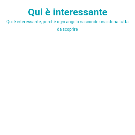
Skip
Qui è interessante
to
content
Qui è interessante, perché ogni angolo nasconde una storia tutta
da scoprire