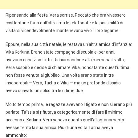
Ripensando alla festa, Vera sorrise. Peccato che ora vivessero
così lontane l’una dall’altra, ma le telefonate e la possibilità di
visitarsi vicendevolmente mantenevano vivo il loro legame.
Eppure, nella sua città natale, le restava un’altra amica d’infanzia:
Vika Korkina. Erano state compagne di scuola e, per anni,
avevano condiviso tutto. Richiamandone alla memoria il volto,
Vera sospirò e decise di chiamare Vika, nonostante quest’ultima
non fosse venuta al giubileo. Una volta erano state in tre
inseparabili — Vera, Tacha e Vika — ma un profondo dissidio
aveva scavato un solco tra le ultime due.
Molto tempo prima, le ragazze avevano litigato e non si erano più
parlate. Taïssia si rifiutava categoricamente di fare il minimo
accenno a Korkina. Vera sapeva quanto quell’allontanamento
avesse ferito la sua amica. Più di una volta Tacha aveva
ammonito: