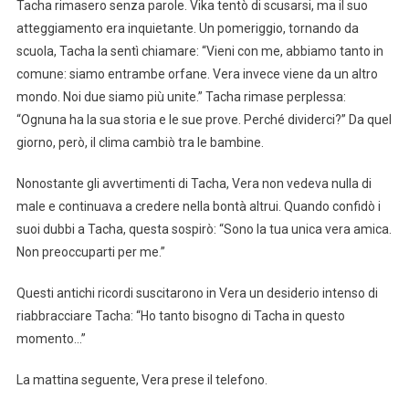
Tacha rimasero senza parole. Vika tentò di scusarsi, ma il suo
atteggiamento era inquietante. Un pomeriggio, tornando da
scuola, Tacha la sentì chiamare: “Vieni con me, abbiamo tanto in
comune: siamo entrambe orfane. Vera invece viene da un altro
mondo. Noi due siamo più unite.” Tacha rimase perplessa:
“Ognuna ha la sua storia e le sue prove. Perché dividerci?” Da quel
giorno, però, il clima cambiò tra le bambine.
Nonostante gli avvertimenti di Tacha, Vera non vedeva nulla di
male e continuava a credere nella bontà altrui. Quando confidò i
suoi dubbi a Tacha, questa sospirò: “Sono la tua unica vera amica.
Non preoccuparti per me.”
Questi antichi ricordi suscitarono in Vera un desiderio intenso di
riabbracciare Tacha: “Ho tanto bisogno di Tacha in questo
momento…”
La mattina seguente, Vera prese il telefono.