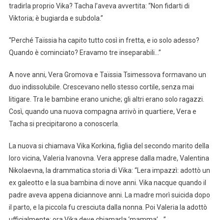
tradirla proprio Vika? Tacha l’aveva avvertita: “Non fidarti di
Viktoria; è bugiarda e subdola.”
“Perché Taïssia ha capito tutto così in fretta, e io solo adesso?
Quando è cominciato? Eravamo tre inseparabili…”
A nove anni, Vera Gromova e Taïssia Tsimessova formavano un
duo indissolubile. Crescevano nello stesso cortile, senza mai
litigare. Tra le bambine erano uniche; gli altri erano solo ragazzi.
Così, quando una nuova compagna arrivò in quartiere, Vera e
Tacha si precipitarono a conoscerla.
La nuova si chiamava Vika Korkina, figlia del secondo marito della
loro vicina, Valeria Ivanovna. Vera apprese dalla madre, Valentina
Nikolaevna, la drammatica storia di Vika: “Lera impazzì: adottò un
ex galeotto e la sua bambina di nove anni. Vika nacque quando il
padre aveva appena diciannove anni. La madre morì suicida dopo
il parto, e la piccola fu cresciuta dalla nonna. Poi Valeria la adottò
ufficialmente; ora Vika deve chiamarla ‘mamma’….”