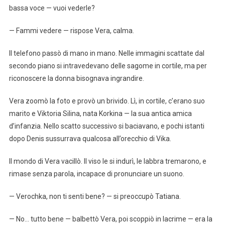
bassa voce — vuoi vederle?
— Fammi vedere — rispose Vera, calma.
Il telefono passò di mano in mano. Nelle immagini scattate dal
secondo piano si intravedevano delle sagome in cortile, ma per
riconoscere la donna bisognava ingrandire.
Vera zoomò la foto e provò un brivido. Lì, in cortile, c’erano suo
marito e Viktoria Silina, nata Korkina — la sua antica amica
d’infanzia. Nello scatto successivo si baciavano, e pochi istanti
dopo Denis sussurrava qualcosa all’orecchio di Vika.
Il mondo di Vera vacillò. Il viso le si indurì, le labbra tremarono, e
rimase senza parola, incapace di pronunciare un suono.
— Verochka, non ti senti bene? — si preoccupò Tatiana.
— No… tutto bene — balbettò Vera, poi scoppiò in lacrime — era la