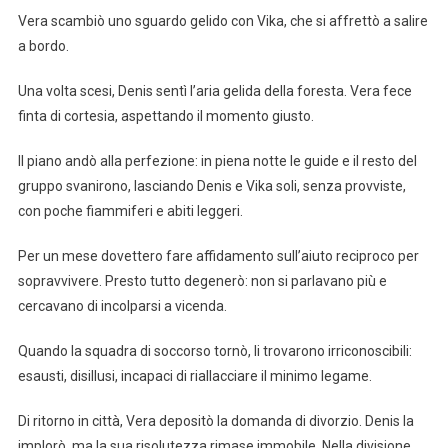
Vera scambiò uno sguardo gelido con Vika, che si affrettò a salire
a bordo.
Una volta scesi, Denis sentì l’aria gelida della foresta. Vera fece
finta di cortesia, aspettando il momento giusto.
Il piano andò alla perfezione: in piena notte le guide e il resto del
gruppo svanirono, lasciando Denis e Vika soli, senza provviste,
con poche fiammiferi e abiti leggeri.
Per un mese dovettero fare affidamento sull’aiuto reciproco per
sopravvivere. Presto tutto degenerò: non si parlavano più e
cercavano di incolparsi a vicenda.
Quando la squadra di soccorso tornò, li trovarono irriconoscibili:
esausti, disillusi, incapaci di riallacciare il minimo legame.
Di ritorno in città, Vera depositò la domanda di divorzio. Denis la
implorò, ma la sua risolutezza rimase immobile. Nella divisione