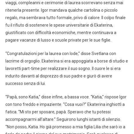
viaggi, compleanni e cerimonie di laurea scorrevano senza mai
ritenerla presente. Igor mandava qualche cartolina o piccolo
regalo, ma sembrava tutto formale, privo di calore. Il colpo finale
fu il rifiuto di sostenere le spese universitarie di Ekaterina,
giustificato con difficoltà economiche, mentre continuava a
pagare vacanze di lusso e scuole private per le sue figlie.
“Congratulazioni per la laurea con lode,” disse Svetlana con
lacrime di orgoglio. Ekaterina si era appoggiata a borse di studio e
lavoretti part-time per realizzare il suo sogno. Il cuore le si era
indurito davanti al disprezzo di suo padre e giurò di avere
successo senza di lui.
“Papà, sono Katia,” disse infine, a bassa voce. “Katia,” rispose Igor
con tono freddo e impaziente. “Cosa vuoi?” Ekaterina inghiottì a
fatica. “Mi sto per sposare, papà. Speravo che tu potessi
accompagnarmi all’altare.” Seguirono lunghi istanti di silenzio.
“Non posso, Katia. Ho già promesso a mia figlia Lilia che sarò io a