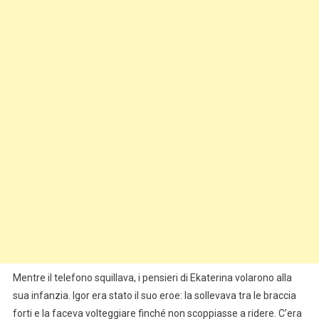
Mentre il telefono squillava, i pensieri di Ekaterina volarono alla
sua infanzia. Igor era stato il suo eroe: la sollevava tra le braccia
forti e la faceva volteggiare finché non scoppiasse a ridere. C’era