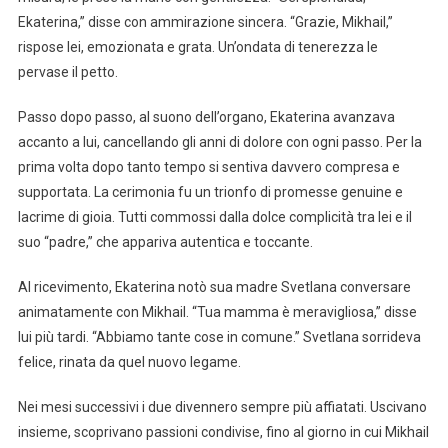
Ekaterina,” disse con ammirazione sincera. “Grazie, Mikhail,”
rispose lei, emozionata e grata. Un’ondata di tenerezza le
pervase il petto.
Passo dopo passo, al suono dell’organo, Ekaterina avanzava
accanto a lui, cancellando gli anni di dolore con ogni passo. Per la
prima volta dopo tanto tempo si sentiva davvero compresa e
supportata. La cerimonia fu un trionfo di promesse genuine e
lacrime di gioia. Tutti commossi dalla dolce complicità tra lei e il
suo “padre,” che appariva autentica e toccante.
Al ricevimento, Ekaterina notò sua madre Svetlana conversare
animatamente con Mikhail. “Tua mamma è meravigliosa,” disse
lui più tardi. “Abbiamo tante cose in comune.” Svetlana sorrideva
felice, rinata da quel nuovo legame.
Nei mesi successivi i due divennero sempre più affiatati. Uscivano
insieme, scoprivano passioni condivise, fino al giorno in cui Mikhail