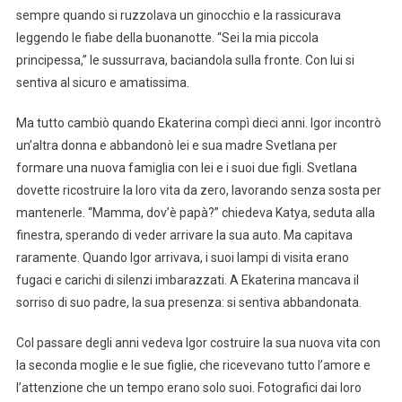
sempre quando si ruzzolava un ginocchio e la rassicurava
leggendo le fiabe della buonanotte. “Sei la mia piccola
principessa,” le sussurrava, baciandola sulla fronte. Con lui si
sentiva al sicuro e amatissima.
Ma tutto cambiò quando Ekaterina compì dieci anni. Igor incontrò
un’altra donna e abbandonò lei e sua madre Svetlana per
formare una nuova famiglia con lei e i suoi due figli. Svetlana
dovette ricostruire la loro vita da zero, lavorando senza sosta per
mantenerle. “Mamma, dov’è papà?” chiedeva Katya, seduta alla
finestra, sperando di veder arrivare la sua auto. Ma capitava
raramente. Quando Igor arrivava, i suoi lampi di visita erano
fugaci e carichi di silenzi imbarazzati. A Ekaterina mancava il
sorriso di suo padre, la sua presenza: si sentiva abbandonata.
Col passare degli anni vedeva Igor costruire la sua nuova vita con
la seconda moglie e le sue figlie, che ricevevano tutto l’amore e
l’attenzione che un tempo erano solo suoi. Fotografici dai loro