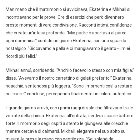
Man mano che il matrimonio si avvicinava, Ekaterina e Mikhail si
incontravano per le prove. Ore di esercizi che però divennero
presto momenti di vera condivisione. Racconti intimi, confidenze
che creato un’intesa profonda. “Mio padre mi portava al parco
ogni domenica,” confidò un giorno Ekaterina, con uno sguardo
nostalgico. “Giocavamo a palla e ci mangiavamo il gelato—i miei
ricordi più felici.”
Mikhail annuì, sorridendo. “Anch’io facevo lo stesso con mia figlia,”
disse. “Avevamo il nostro carrettino di gelati preferito.” Ekaterina
ridacchiò, sentendosi più leggera. “Sono i momenti così a restare
nel cuore,” concluse, percependo finalmente un calore autentico.
Il grande giorno arrivò, con i primi raggi di sole che filtravano tra le
vetrate della chiesa. Ekaterina, all’entrata, sentiva il cuore battere
forte. Il mormorio degli ospiti a stento le giungeva alle orecchie
mentre cercava di calmarsi. Mikhail, elegante nel suo abito su
misura, le prese la mano con gentilezza. “Sei splendida,