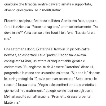
qualcuno che ti faccia sentire davvero amata e supportata,
almeno quel giorno. Te lo meriti, Katia.”
Ekaterina sospirò, riflettendo sull’idea. Sembrava folle, eppure…
forse funzionava. “Forse hai ragione,” ammise lentamente. “Da
dove inizio?” Yulia sorrise e tirò fuori il telefono. “Lascia fare a
me.”
Una settimana dopo, Ekaterina si trovò in un piccolo caffè,
nervosa, ad aspettare il suo “padre”. L’agenzia le aveva
consigliato Mikhail, un attore di cinquant’anni, gentile e
carismatico. “Buongiorno, tu devi essere Ekaterina,” disse lui,
porgendole la mano con un sorriso caloroso. “Sì, sono io,” rispose
lei, stringendogliela. “Grazie per aver accettato.” Sedettero e lei
raccontò la sua storia. “Voglio solo sentirmi amata e protetta il
giorno del mio matrimonio,” spiegò, con le lacrime agli occhi.
Mikhail ascoltò con attenzione. “Prometto di esserci per te,
Ekaterina.”