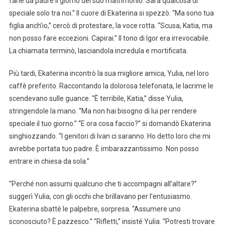
farle da padre il giorno del suo matrimonio. Sarà qualcosa di
speciale solo tra noi.” Il cuore di Ekaterina si spezzò. “Ma sono tua
figlia anch’io,” cercò di protestare, la voce rotta. “Scusa, Katia, ma
non posso fare eccezioni. Capirai.” Il tono di Igor era irrevocabile.
La chiamata terminò, lasciandola incredula e mortificata.
Più tardi, Ekaterina incontrò la sua migliore amica, Yulia, nel loro
caffè preferito. Raccontando la dolorosa telefonata, le lacrime le
scendevano sulle guance. “È terribile, Katia,” disse Yulia,
stringendole la mano. “Ma non hai bisogno di lui per rendere
speciale il tuo giorno.” “E ora cosa faccio?” si domandò Ekaterina
singhiozzando. “I genitori di Ivan ci saranno. Ho detto loro che mi
avrebbe portata tuo padre. È imbarazzantissimo. Non posso
entrare in chiesa da sola.”
“Perché non assumi qualcuno che ti accompagni all’altare?”
suggerì Yulia, con gli occhi che brillavano per l’entusiasmo.
Ekaterina sbatté le palpebre, sorpresa. “Assumere uno
sconosciuto? È pazzesco.” “Rifletti,” insisté Yulia. “Potresti trovare