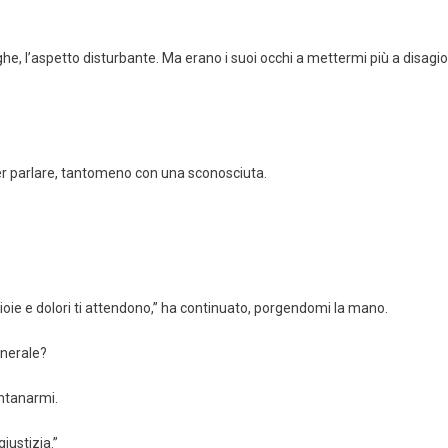
e, l’aspetto disturbante. Ma erano i suoi occhi a mettermi più a disagio
r parlare, tantomeno con una sconosciuta.
 gioie e dolori ti attendono,” ha continuato, porgendomi la mano.
unerale?
ontanarmi.
iustizia.”