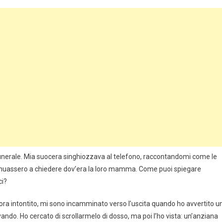
 funerale. Mia suocera singhiozzava al telefono, raccontandomi come le
inuassero a chiedere dov’era la loro mamma. Come puoi spiegare
ci?
ora intontito, mi sono incamminato verso l’uscita quando ho avvertito u
ndo. Ho cercato di scrollarmelo di dosso, ma poi l’ho vista: un’anziana