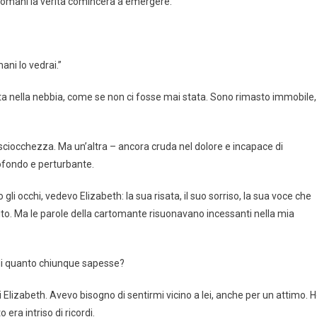
Domani la verità comincerà a emergere.”
ani lo vedrai.”
ita nella nebbia, come se non ci fosse mai stata. Sono rimasto immobile,
sciocchezza. Ma un’altra – ancora cruda nel dolore e incapace di
ofondo e perturbante.
li occhi, vedevo Elizabeth: la sua risata, il suo sorriso, la sua voce che
to. Ma le parole della cartomante risuonavano incessanti nella mia
 di quanto chiunque sapesse?
i Elizabeth. Avevo bisogno di sentirmi vicino a lei, anche per un attimo. 
 era intriso di ricordi.