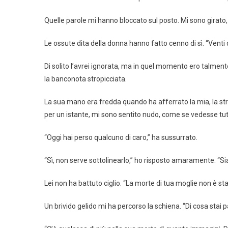
Quelle parole mi hanno bloccato sul posto. Mi sono girato,
Le ossute dita della donna hanno fatto cenno di sì. “Venti do
Di solito l’avrei ignorata, ma in quel momento ero talment
la banconota stropicciata.
La sua mano era fredda quando ha afferrato la mia, la str
per un istante, mi sono sentito nudo, come se vedesse tutt
“Oggi hai perso qualcuno di caro,” ha sussurrato.
“Sì, non serve sottolinearlo,” ho risposto amaramente. “Si
Lei non ha battuto ciglio. “La morte di tua moglie non è sta
Un brivido gelido mi ha percorso la schiena. “Di cosa stai 