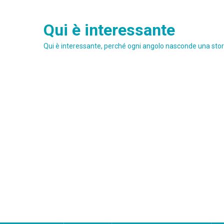
Skip
to
Qui è interessante
content
Qui è interessante, perché ogni angolo nasconde una stori