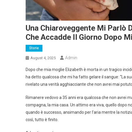
Una Chiaroveggente Mi Parlò D
Che Accadde Il Giorno Dopo M
Storie
Admin
August 4, 2025
Dopo che mia moglie Elizabeth è morta in un tragico incid
ha detto qualcosa che mi ha fatto gelare il sangue: “La su
rivelato una verità agghiacciante che non avrei mai potu
Rimanere vedovo a 35 anni era qualcosa che non avrei mai
compagna, la mia casa. Un attimo era viva, quello dopo non 
quando è successo, ansimando per l’aria mentre la notiz
così, tutto è finito.