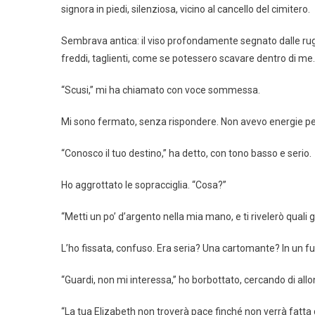
signora in piedi, silenziosa, vicino al cancello del cimitero.
Sembrava antica: il viso profondamente segnato dalle rugh
freddi, taglienti, come se potessero scavare dentro di me.
“Scusi,” mi ha chiamato con voce sommessa.
Mi sono fermato, senza rispondere. Non avevo energie pe
“Conosco il tuo destino,” ha detto, con tono basso e serio.
Ho aggrottato le sopracciglia. “Cosa?”
“Metti un po’ d’argento nella mia mano, e ti rivelerò quali
L’ho fissata, confuso. Era seria? Una cartomante? In un f
“Guardi, non mi interessa,” ho borbottato, cercando di all
“La tua Elizabeth non troverà pace finché non verrà fatta g