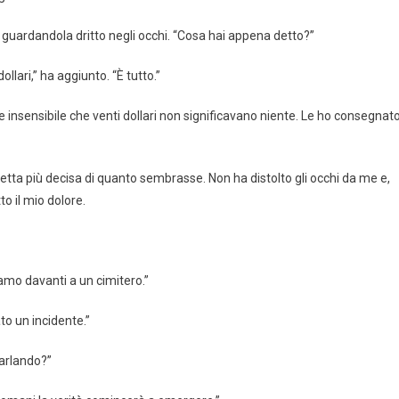
 guardandola dritto negli occhi. “Cosa hai appena detto?”
llari,” ha aggiunto. “È tutto.”
e insensibile che venti dollari non significavano niente. Le ho consegnat
etta più decisa di quanto sembrasse. Non ha distolto gli occhi da me e,
o il mio dolore.
amo davanti a un cimitero.”
to un incidente.”
parlando?”