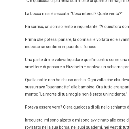
“C’è qualcosa di più nella sua morte di quanto immagini. 
La bocca mi si è seccata. “Cosa intendi? Quale verità?”
Ha sorriso, un sorriso lento e inquietante. “A quest’ora dom
Prima che potessi parlare, la donna si è voltata ed è svan
indeciso se sentirmi impaurito o furioso.
Una parte di me voleva liquidare quell’incontro come una 
smettere di pensare a Elizabeth – sentiva un richiamo pr
Quella notte non ho chiuso occhio. Ogni volta che chiudevo g
sussurrava “buonanotte” alle bambine. Ora tutto era spari
mente: “La morte di tua moglie non è stato un incidente.”
Poteva essere vero? C’era qualcosa di più nello schianto
Irrequieto, mi sono alzato e mi sono avvicinato alle cose d
rovistato nella sua borsa, nei suoi quaderni, nei vestiti: tutto