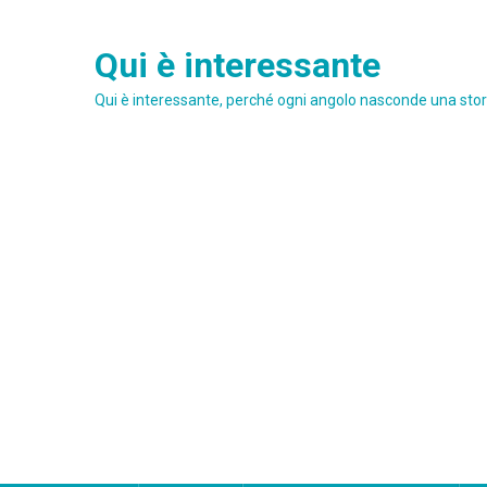
Skip
to
Qui è interessante
content
Qui è interessante, perché ogni angolo nasconde una stori