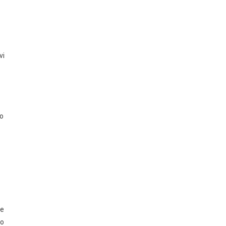
vi
vo
te
do