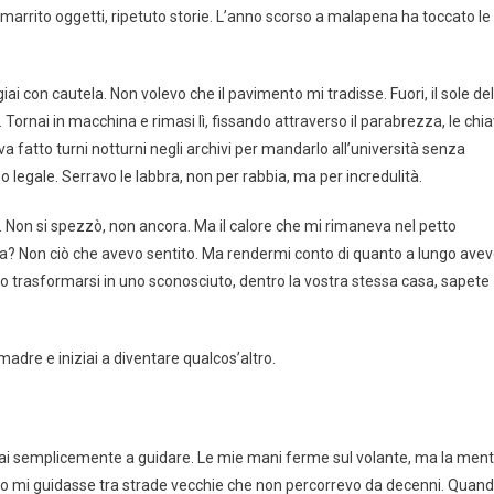
 smarrito oggetti, ripetuto storie. L’anno scorso a malapena ha toccato le
ai con cautela. Non volevo che il pavimento mi tradisse. Fuori, il sole del
Tornai in macchina e rimasi lì, fissando attraverso il parabrezza, le chia
 fatto turni notturni negli archivi per mandarlo all’università senza
o legale. Serravo le labbra, non per rabbia, ma per incredulità.
 Non si spezzò, non ancora. Ma il calore che mi rimaneva nel petto
ura? Non ciò che avevo sentito. Ma rendermi conto di quanto a lungo ave
lio trasformarsi in uno sconosciuto, dentro la vostra stessa casa, sapete
 madre e iniziai a diventare qualcos’altro.
nuai semplicemente a guidare. Le mie mani ferme sul volante, ma la men
stinto mi guidasse tra strade vecchie che non percorrevo da decenni. Quan