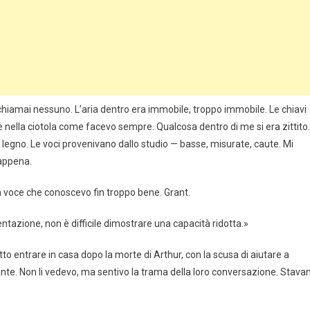
 chiamai nessuno. L’aria dentro era immobile, troppo immobile. Le chiavi
 nella ciotola come facevo sempre. Qualcosa dentro di me si era zittito.
di legno. Le voci provenivano dallo studio — basse, misurate, caute. Mi
 appena.
a voce che conoscevo fin troppo bene. Grant.
ntazione, non è difficile dimostrare una capacità ridotta.»
o entrare in casa dopo la morte di Arthur, con la scusa di aiutare a
ante. Non li vedevo, ma sentivo la trama della loro conversazione. Stava