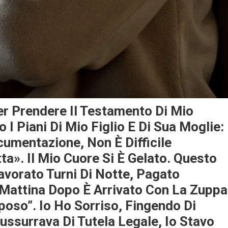
er Prendere Il Testamento Di Mio
I Piani Di Mio Figlio E Di Sua Moglie:
cumentazione, Non È Difficile
a». Il Mio Cuore Si È Gelato. Questo
avorato Turni Di Notte, Pagato
a Mattina Dopo È Arrivato Con La Zuppa
iposo”. Io Ho Sorriso, Fingendo Di
ssurrava Di Tutela Legale, Io Stavo