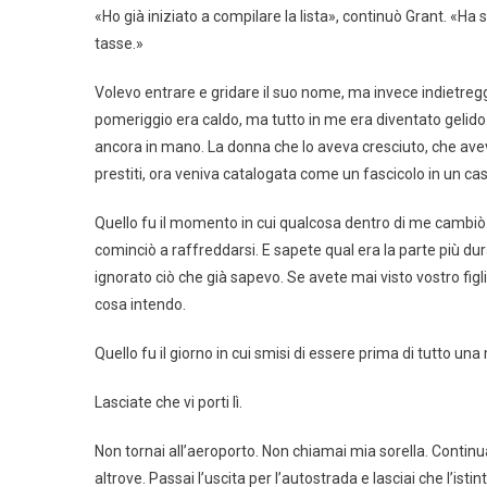
«Ho già iniziato a compilare la lista», continuò Grant. «Ha
tasse.»
Volevo entrare e gridare il suo nome, ma invece indietreggi
pomeriggio era caldo, ma tutto in me era diventato gelido. 
ancora in mano. La donna che lo aveva cresciuto, che aveva
prestiti, ora veniva catalogata come un fascicolo in un cas
Quello fu il momento in cui qualcosa dentro di me cambiò.
cominciò a raffreddarsi. E sapete qual era la parte più d
ignorato ciò che già sapevo. Se avete mai visto vostro fig
cosa intendo.
Quello fu il giorno in cui smisi di essere prima di tutto una
Lasciate che vi porti lì.
Non tornai all’aeroporto. Non chiamai mia sorella. Conti
altrove. Passai l’uscita per l’autostrada e lasciai che l’i