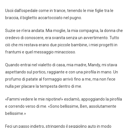
Uscii dall’ospedale come in trance, tenendo le mie figlie tra le
braccia, il biglietto accartocciato nel pugno.
Suzie se n’era andata. Mia moglie, la mia compagna, la donna che
credevo di conoscere, era svanita senza un avvertimento. Tutto
ciò che mi restava erano due piccole bambine, i miei progetti in
frantumi e quel messaggio minaccioso.
Quando entrai nel vialetto di casa, mia madre, Mandy, mi stava
aspettando sul portico, raggiante e con una pirofila in mano. Un
profumo di patate al formaggio arrivò fino a me, ma non fece
nulla per placare la tempesta dentro di me.
«Fammi vedere le mie nipotine!» esclamò, appoggiando la pirofila
e correndo verso di me. «Sono bellissime, Ben, assolutamente
bellissime.»
Feci un passo indietro, stringendo il seggiolino auto in modo