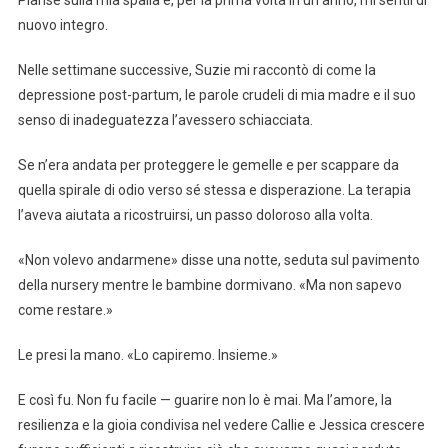
Pianse sulla mia spalla e, per la prima volta in un anno, mi sentii di
nuovo integro.
Nelle settimane successive, Suzie mi raccontò di come la
depressione post-partum, le parole crudeli di mia madre e il suo
senso di inadeguatezza l’avessero schiacciata.
Se n’era andata per proteggere le gemelle e per scappare da
quella spirale di odio verso sé stessa e disperazione. La terapia
l’aveva aiutata a ricostruirsi, un passo doloroso alla volta.
«Non volevo andarmene» disse una notte, seduta sul pavimento
della nursery mentre le bambine dormivano. «Ma non sapevo
come restare.»
Le presi la mano. «Lo capiremo. Insieme.»
E così fu. Non fu facile — guarire non lo è mai. Ma l’amore, la
resilienza e la gioia condivisa nel vedere Callie e Jessica crescere