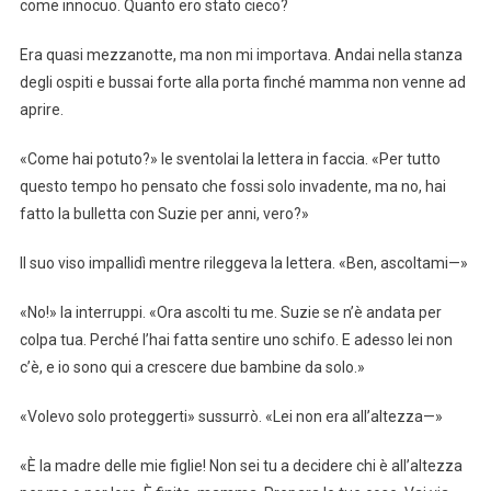
come innocuo. Quanto ero stato cieco?
Era quasi mezzanotte, ma non mi importava. Andai nella stanza
degli ospiti e bussai forte alla porta finché mamma non venne ad
aprire.
«Come hai potuto?» le sventolai la lettera in faccia. «Per tutto
questo tempo ho pensato che fossi solo invadente, ma no, hai
fatto la bulletta con Suzie per anni, vero?»
Il suo viso impallidì mentre rileggeva la lettera. «Ben, ascoltami—»
«No!» la interruppi. «Ora ascolti tu me. Suzie se n’è andata per
colpa tua. Perché l’hai fatta sentire uno schifo. E adesso lei non
c’è, e io sono qui a crescere due bambine da solo.»
«Volevo solo proteggerti» sussurrò. «Lei non era all’altezza—»
«È la madre delle mie figlie! Non sei tu a decidere chi è all’altezza