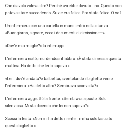
Che diavolo voleva dire? Perché avrebbe dovuto… no. Questo non
poteva stare succedendo. Suzie era felice. Era stata felice. O no?
Un’infermiera con una cartella in mano entrò nella stanza.
«Buongiorno, signore, ecco i documenti di dimissione—»
«Dov’è mia moglie?» la interruppi.
L’infermiera esitò, mordendosi il labbro. «È stata dimessa questa
mattina. Ha detto che lei lo sapeva.»
«Lei… dov’è andata?» balbettai, sventolando il biglietto verso
l’infermiera. «Ha detto altro? Sembrava sconvolta?»
L’infermiera aggrottò la fronte. «Sembrava a posto. Solo…
silenziosa. Mi sta dicendo che lei non sapeva?»
Scossi la testa. «Non mi ha detto niente… mi ha solo lasciato
questo biglietto.»