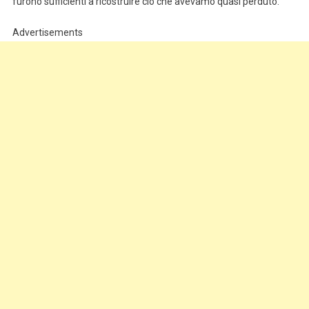
furono sufficienti a ricostruire ciò che avevamo quasi perduto.
Advertisements