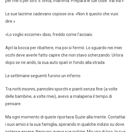
per me o per loro. È finita, mamma. Prepara le tue cose. Vai via.»
Le sue lacrime cadevano copiose ora. «Non è questo che vuoi
dire.»
«Lo voglio eccome» dissi, freddo come l’acciaio.
Aprì la bocca per ribattere, ma poi si fermò. Lo sguardo nei miei
occhi deve averle fatto capire che non stavo scherzando. Un’ora
dopo se ne andò, la sua auto sparì in fondo alla strada.
Le settimane seguenti furono un inferno.
Tra notti insonni, pannolini sporchi e pianti senza fine (a volte
delle bambine, a volte miei), avevo a malapena il tempo di
pensare.
Ma ogni momento di quiete riportava Suzie alla mente. Contattai
i suoi amici e la sua famiglia, sperando in qualche indizio su dove
potesse essere. Nessuno aveva sue notizie. Ma una di loro, la sua