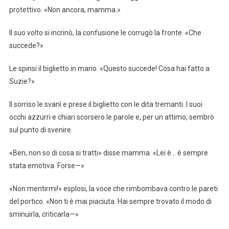
protettivo. «Non ancora, mamma.»
Il suo volto si incrinò, la confusione le corrugò la fronte. «Che
succede?»
Le spinsi il biglietto in mano. «Questo succede! Cosa hai fatto a
Suzie?»
Il sorriso le svanì e prese il biglietto con le dita tremanti. I suoi
occhi azzurri e chiari scorsero le parole e, per un attimo, sembrò
sul punto di svenire.
«Ben, non so di cosa si tratti» disse mamma. «Lei è… è sempre
stata emotiva. Forse—»
«Non mentirmi!» esplosi, la voce che rimbombava contro le pareti
del portico. «Non ti è mai piaciuta. Hai sempre trovato il modo di
sminuirla, criticarla—»