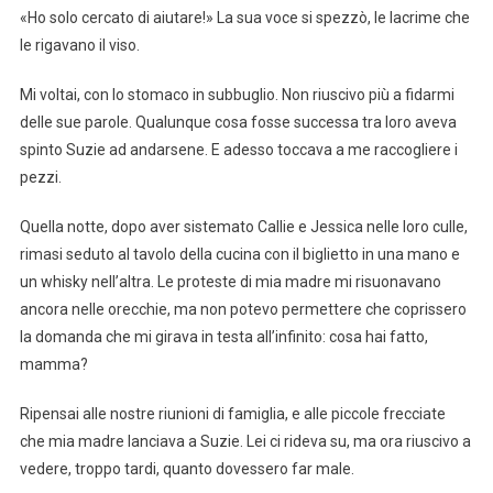
«Ho solo cercato di aiutare!» La sua voce si spezzò, le lacrime che
le rigavano il viso.
Mi voltai, con lo stomaco in subbuglio. Non riuscivo più a fidarmi
delle sue parole. Qualunque cosa fosse successa tra loro aveva
spinto Suzie ad andarsene. E adesso toccava a me raccogliere i
pezzi.
Quella notte, dopo aver sistemato Callie e Jessica nelle loro culle,
rimasi seduto al tavolo della cucina con il biglietto in una mano e
un whisky nell’altra. Le proteste di mia madre mi risuonavano
ancora nelle orecchie, ma non potevo permettere che coprissero
la domanda che mi girava in testa all’infinito: cosa hai fatto,
mamma?
Ripensai alle nostre riunioni di famiglia, e alle piccole frecciate
che mia madre lanciava a Suzie. Lei ci rideva su, ma ora riuscivo a
vedere, troppo tardi, quanto dovessero far male.