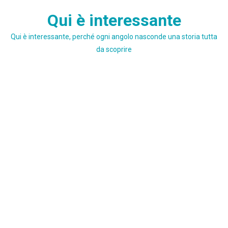
Skip
Qui è interessante
to
content
Qui è interessante, perché ogni angolo nasconde una storia tutta
da scoprire