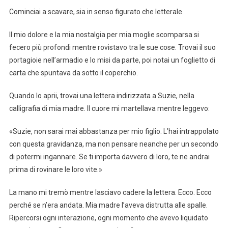
Cominciai a scavare, sia in senso figurato che letterale.
Il mio dolore e la mia nostalgia per mia moglie scomparsa si
fecero più profondi mentre rovistavo tra le sue cose. Trovai il suo
portagioie nell’armadio e lo misi da parte, poi notai un foglietto di
carta che spuntava da sotto il coperchio.
Quando lo aprii, trovai una lettera indirizzata a Suzie, nella
calligrafia di mia madre. Il cuore mi martellava mentre leggevo:
«Suzie, non sarai mai abbastanza per mio figlio. L’hai intrappolato
con questa gravidanza, ma non pensare neanche per un secondo
di potermi ingannare. Se ti importa davvero di loro, te ne andrai
prima di rovinare le loro vite.»
La mano mi tremò mentre lasciavo cadere la lettera. Ecco. Ecco
perché se n’era andata. Mia madre l’aveva distrutta alle spalle.
Ripercorsi ogni interazione, ogni momento che avevo liquidato