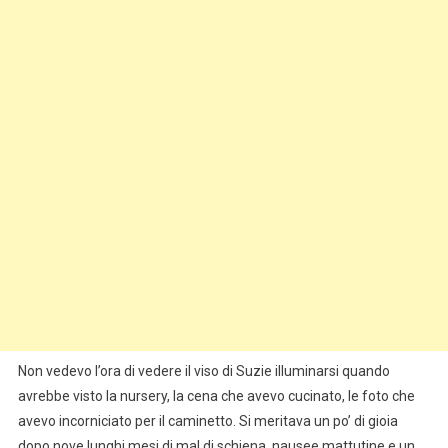
Non vedevo l’ora di vedere il viso di Suzie illuminarsi quando
avrebbe visto la nursery, la cena che avevo cucinato, le foto che
avevo incorniciato per il caminetto. Si meritava un po’ di gioia
dopo nove lunghi mesi di mal di schiena, nausee mattutine e un