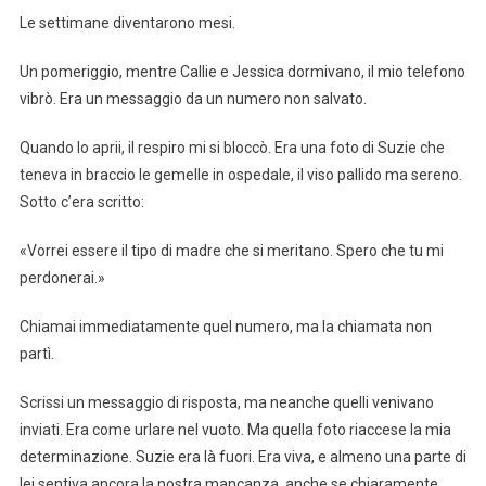
Le settimane diventarono mesi.
Un pomeriggio, mentre Callie e Jessica dormivano, il mio telefono
vibrò. Era un messaggio da un numero non salvato.
Quando lo aprii, il respiro mi si bloccò. Era una foto di Suzie che
teneva in braccio le gemelle in ospedale, il viso pallido ma sereno.
Sotto c’era scritto:
«Vorrei essere il tipo di madre che si meritano. Spero che tu mi
perdonerai.»
Chiamai immediatamente quel numero, ma la chiamata non
partì.
Scrissi un messaggio di risposta, ma neanche quelli venivano
inviati. Era come urlare nel vuoto. Ma quella foto riaccese la mia
determinazione. Suzie era là fuori. Era viva, e almeno una parte di
lei sentiva ancora la nostra mancanza, anche se chiaramente