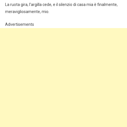
La ruota gira, l’argilla cede, e il silenzio di casa mia è finalmente,
meravigliosamente, mio.
Advertisements