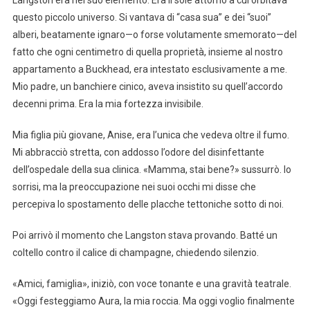
Langston era nel suo elemento. Era il sole attorno a cui orbitava
questo piccolo universo. Si vantava di “casa sua” e dei “suoi”
alberi, beatamente ignaro—o forse volutamente smemorato—del
fatto che ogni centimetro di quella proprietà, insieme al nostro
appartamento a Buckhead, era intestato esclusivamente a me.
Mio padre, un banchiere cinico, aveva insistito su quell’accordo
decenni prima. Era la mia fortezza invisibile.
Mia figlia più giovane, Anise, era l’unica che vedeva oltre il fumo.
Mi abbracciò stretta, con addosso l’odore del disinfettante
dell’ospedale della sua clinica. «Mamma, stai bene?» sussurrò. Io
sorrisi, ma la preoccupazione nei suoi occhi mi disse che
percepiva lo spostamento delle placche tettoniche sotto di noi.
Poi arrivò il momento che Langston stava provando. Batté un
coltello contro il calice di champagne, chiedendo silenzio.
«Amici, famiglia», iniziò, con voce tonante e una gravità teatrale.
«Oggi festeggiamo Aura, la mia roccia. Ma oggi voglio finalmente