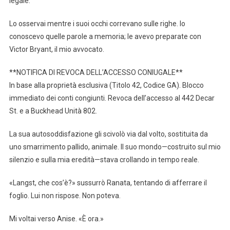
legale.
Lo osservai mentre i suoi occhi correvano sulle righe. Io
conoscevo quelle parole a memoria; le avevo preparate con
Victor Bryant, il mio avvocato.
**NOTIFICA DI REVOCA DELL’ACCESSO CONIUGALE**
In base alla proprietà esclusiva (Titolo 42, Codice GA). Blocco
immediato dei conti congiunti. Revoca dell’accesso al 442 Decar
St. e a Buckhead Unità 802.
La sua autosoddisfazione gli scivolò via dal volto, sostituita da
uno smarrimento pallido, animale. Il suo mondo—costruito sul mio
silenzio e sulla mia eredità—stava crollando in tempo reale.
«Langst, che cos’è?» sussurrò Ranata, tentando di afferrare il
foglio. Lui non rispose. Non poteva.
Mi voltai verso Anise. «È ora.»