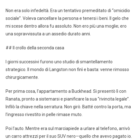
Non era solo infedeltà. Era un tentativo premeditato di “omicidio
sociale”. Voleva cancellare la persona e tenersi i beni. Il gelo che
mi scese dentro allora fu assoluto. Non ero più una moglie; ero
una sopravvissuta a un assedio durato anni.
## Il crollo della seconda casa
I giorni successivi furono uno studio di smantellamento
strategico. Il mondo di Langston non finì e basta: venne rimosso
chirurgicamente.
Per prima cosa, l’appartamento a Buckhead. Si presentò lì con
Ranata, pronto a sistemarsi e pianificare la sua “rivincita legale”.
Infilò la chiave nella serratura. Non girò. Batté contro la porta, ma
l’ingresso rivestito in pelle rimase muto.
Poi l’auto. Mentre era sul marciapiede a urlare al telefono, arrivò
un carro attrezzi per il suo SUV nero—quello che avevo pagato io.