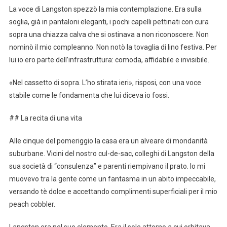
La voce di Langston spezzò la mia contemplazione. Era sulla
soglia, già in pantaloni eleganti, i pochi capelli pettinati con cura
sopra una chiazza calva che si ostinava a non riconoscere. Non
nominò il mio compleanno. Non notò la tovaglia di lino festiva. Per
lui io ero parte dell’infrastruttura: comoda, affidabile e invisibile.
«Nel cassetto di sopra. L’ho stirata ieri», risposi, con una voce
stabile come le fondamenta che lui diceva io fossi.
## La recita di una vita
Alle cinque del pomeriggio la casa era un alveare di mondanità
suburbane. Vicini del nostro cul-de-sac, colleghi di Langston della
sua società di “consulenza” e parenti riempivano il prato. Io mi
muovevo tra la gente come un fantasma in un abito impeccabile,
versando tè dolce e accettando complimenti superficiali per il mio
peach cobbler.