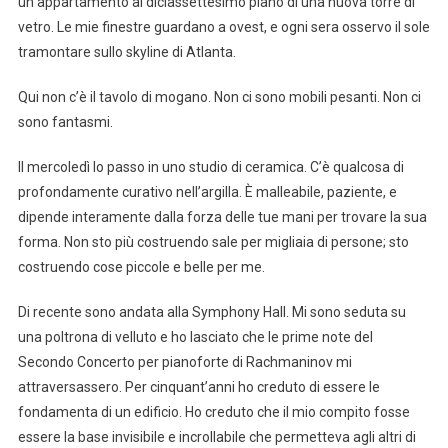
un appartamento al diciassettesimo piano di una nuova torre di
vetro. Le mie finestre guardano a ovest, e ogni sera osservo il sole
tramontare sullo skyline di Atlanta.
Qui non c’è il tavolo di mogano. Non ci sono mobili pesanti. Non ci
sono fantasmi.
Il mercoledì lo passo in uno studio di ceramica. C’è qualcosa di
profondamente curativo nell’argilla. È malleabile, paziente, e
dipende interamente dalla forza delle tue mani per trovare la sua
forma. Non sto più costruendo sale per migliaia di persone; sto
costruendo cose piccole e belle per me.
Di recente sono andata alla Symphony Hall. Mi sono seduta su
una poltrona di velluto e ho lasciato che le prime note del
Secondo Concerto per pianoforte di Rachmaninov mi
attraversassero. Per cinquant’anni ho creduto di essere le
fondamenta di un edificio. Ho creduto che il mio compito fosse
essere la base invisibile e incrollabile che permetteva agli altri di