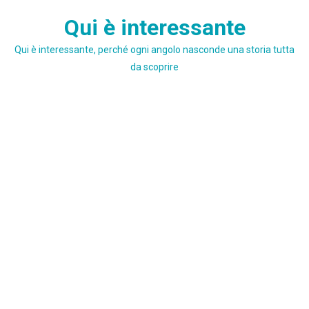
Skip
Qui è interessante
to
content
Qui è interessante, perché ogni angolo nasconde una storia tutta
da scoprire