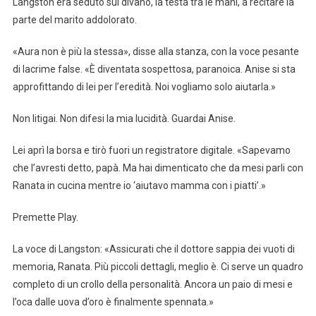
Langston era seduto sul divano, la testa tra le mani, a recitare la
parte del marito addolorato.
«Aura non è più la stessa», disse alla stanza, con la voce pesante
di lacrime false. «È diventata sospettosa, paranoica. Anise si sta
approfittando di lei per l’eredità. Noi vogliamo solo aiutarla.»
Non litigai. Non difesi la mia lucidità. Guardai Anise.
Lei aprì la borsa e tirò fuori un registratore digitale. «Sapevamo
che l’avresti detto, papà. Ma hai dimenticato che da mesi parli con
Ranata in cucina mentre io ‘aiutavo mamma con i piatti’.»
Premette Play.
La voce di Langston: «Assicurati che il dottore sappia dei vuoti di
memoria, Ranata. Più piccoli dettagli, meglio è. Ci serve un quadro
completo di un crollo della personalità. Ancora un paio di mesi e
l’oca dalle uova d’oro è finalmente spennata.»