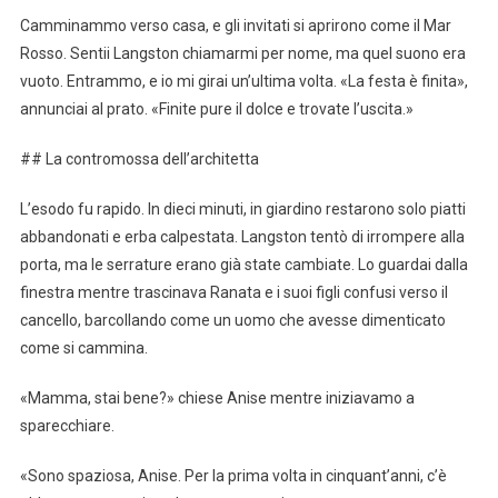
Camminammo verso casa, e gli invitati si aprirono come il Mar
Rosso. Sentii Langston chiamarmi per nome, ma quel suono era
vuoto. Entrammo, e io mi girai un’ultima volta. «La festa è finita»,
annunciai al prato. «Finite pure il dolce e trovate l’uscita.»
## La contromossa dell’architetta
L’esodo fu rapido. In dieci minuti, in giardino restarono solo piatti
abbandonati e erba calpestata. Langston tentò di irrompere alla
porta, ma le serrature erano già state cambiate. Lo guardai dalla
finestra mentre trascinava Ranata e i suoi figli confusi verso il
cancello, barcollando come un uomo che avesse dimenticato
come si cammina.
«Mamma, stai bene?» chiese Anise mentre iniziavamo a
sparecchiare.
«Sono spaziosa, Anise. Per la prima volta in cinquant’anni, c’è