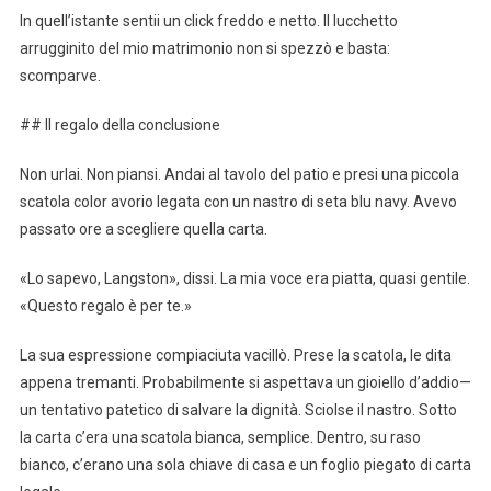
In quell’istante sentii un click freddo e netto. Il lucchetto
arrugginito del mio matrimonio non si spezzò e basta:
scomparve.
## Il regalo della conclusione
Non urlai. Non piansi. Andai al tavolo del patio e presi una piccola
scatola color avorio legata con un nastro di seta blu navy. Avevo
passato ore a scegliere quella carta.
«Lo sapevo, Langston», dissi. La mia voce era piatta, quasi gentile.
«Questo regalo è per te.»
La sua espressione compiaciuta vacillò. Prese la scatola, le dita
appena tremanti. Probabilmente si aspettava un gioiello d’addio—
un tentativo patetico di salvare la dignità. Sciolse il nastro. Sotto
la carta c’era una scatola bianca, semplice. Dentro, su raso
bianco, c’erano una sola chiave di casa e un foglio piegato di carta