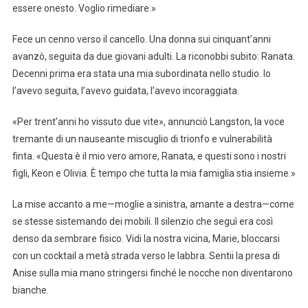
essere onesto. Voglio rimediare.»
Fece un cenno verso il cancello. Una donna sui cinquant’anni
avanzò, seguita da due giovani adulti. La riconobbi subito: Ranata.
Decenni prima era stata una mia subordinata nello studio. Io
l’avevo seguita, l’avevo guidata, l’avevo incoraggiata.
«Per trent’anni ho vissuto due vite», annunciò Langston, la voce
tremante di un nauseante miscuglio di trionfo e vulnerabilità
finta. «Questa è il mio vero amore, Ranata, e questi sono i nostri
figli, Keon e Olivia. È tempo che tutta la mia famiglia stia insieme.»
La mise accanto a me—moglie a sinistra, amante a destra—come
se stesse sistemando dei mobili. Il silenzio che seguì era così
denso da sembrare fisico. Vidi la nostra vicina, Marie, bloccarsi
con un cocktail a metà strada verso le labbra. Sentii la presa di
Anise sulla mia mano stringersi finché le nocche non diventarono
bianche.