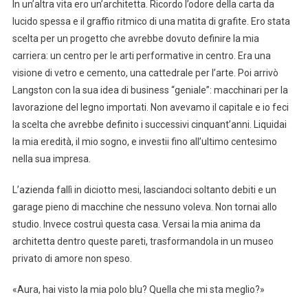
In un’altra vita ero un’architetta. Ricordo l’odore della carta da
lucido spessa e il graffio ritmico di una matita di grafite. Ero stata
scelta per un progetto che avrebbe dovuto definire la mia
carriera: un centro per le arti performative in centro. Era una
visione di vetro e cemento, una cattedrale per l’arte. Poi arrivò
Langston con la sua idea di business “geniale”: macchinari per la
lavorazione del legno importati. Non avevamo il capitale e io feci
la scelta che avrebbe definito i successivi cinquant’anni. Liquidai
la mia eredità, il mio sogno, e investii fino all’ultimo centesimo
nella sua impresa.
L’azienda fallì in diciotto mesi, lasciandoci soltanto debiti e un
garage pieno di macchine che nessuno voleva. Non tornai allo
studio. Invece costruì questa casa. Versai la mia anima da
architetta dentro queste pareti, trasformandola in un museo
privato di amore non speso.
«Aura, hai visto la mia polo blu? Quella che mi sta meglio?»