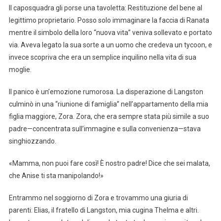
Il caposquadra gli porse una tavoletta: Restituzione del bene al
legittimo proprietario. Posso solo immaginare la faccia di Ranata
mentre il simbolo della loro “nuova vita” veniva sollevato e portato
via. Aveva legato la sua sorte a un uomo che credeva un tycoon, e
invece scopriva che era un semplice inquilino nella vita di sua
moglie.
Il panico è un’emozione rumorosa. La disperazione di Langston
culminò in una “riunione di famiglia” nell’appartamento della mia
figlia maggiore, Zora. Zora, che era sempre stata più simile a suo
padre—concentrata sull’immagine e sulla convenienza—stava
singhiozzando.
«Mamma, non puoi fare così! È nostro padre! Dice che sei malata,
che Anise ti sta manipolando!»
Entrammo nel soggiorno di Zora e trovammo una giuria di
parenti: Elias, il fratello di Langston, mia cugina Thelma e altri.