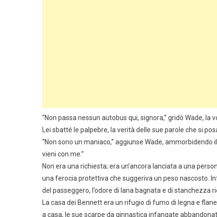
“Non passa nessun autobus qui, signora,” gridò Wade, la voc
Lei sbatté le palpebre, la verità delle sue parole che si p
“Non sono un maniaco,” aggiunse Wade, ammorbidendo il 
vieni con me.”
Non era una richiesta; era un’ancora lanciata a una perso
una ferocia protettiva che suggeriva un peso nascosto. Infin
del passeggero, l’odore di lana bagnata e di stanchezza ri
La casa dei Bennett era un rifugio di fumo di legna e flanell
a casa, le sue scarpe da ginnastica infangate abbandonate