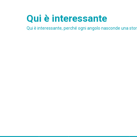
Skip
to
Qui è interessante
content
Qui è interessante, perché ogni angolo nasconde una stori