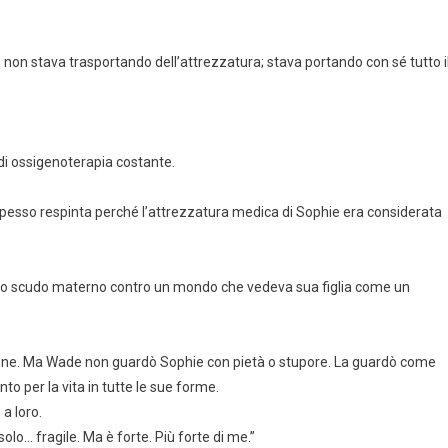
 non stava trasportando dell’attrezzatura; stava portando con sé tutto i
 di ossigenoterapia costante.
, spesso respinta perché l’attrezzatura medica di Sophie era considerata
a uno scudo materno contro un mondo che vedeva sua figlia come un
in azione. Ma Wade non guardò Sophie con pietà o stupore. La guardò come
 per la vita in tutte le sue forme.
a loro.
 solo… fragile. Ma è forte. Più forte di me.”