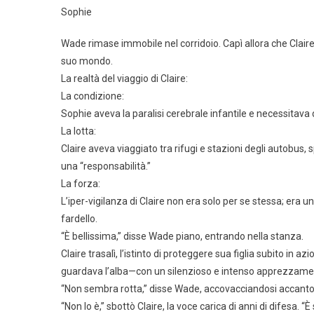
Sophie
Wade rimase immobile nel corridoio. Capì allora che Claire
suo mondo.
La realtà del viaggio di Claire:
La condizione:
Sophie aveva la paralisi cerebrale infantile e necessitava
La lotta:
Claire aveva viaggiato tra rifugi e stazioni degli autobus
una “responsabilità.”
La forza:
L’iper-vigilanza di Claire non era solo per se stessa; er
fardello.
“È bellissima,” disse Wade piano, entrando nella stanza.
Claire trasalì, l’istinto di proteggere sua figlia subito 
guardava l’alba—con un silenzioso e intenso apprezzamento
“Non sembra rotta,” disse Wade, accovacciandosi accanto 
“Non lo è,” sbottò Claire, la voce carica di anni di difesa. “È