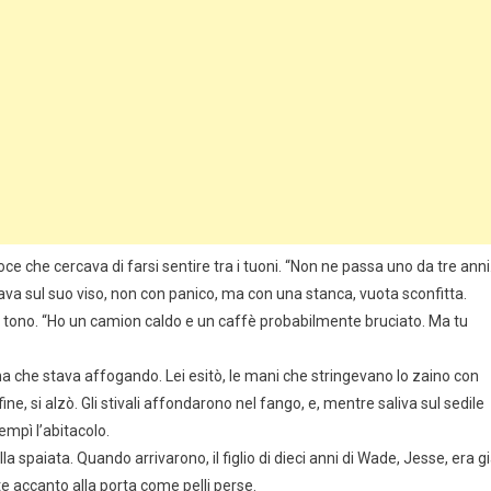
e che cercava di farsi sentire tra i tuoni. “Non ne passa uno da tre anni.
osava sul suo viso, non con panico, ma con una stanca, vuota sconfitta.
tono. “Ho un camion caldo e un caffè probabilmente bruciato. Ma tu
na che stava affogando. Lei esitò, le mani che stringevano lo zaino con
e, si alzò. Gli stivali affondarono nel fango, e, mentre saliva sul sedile
empì l’abitacolo.
a spaiata. Quando arrivarono, il figlio di dieci anni di Wade, Jesse, era g
 accanto alla porta come pelli perse.