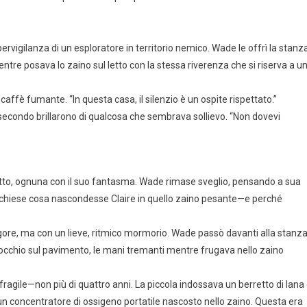
ervigilanza di un esploratore in territorio nemico. Wade le offrì la stanz
ntre posava lo zaino sul letto con la stessa riverenza che si riserva a u
affè fumante. “In questa casa, il silenzio è un ospite rispettato.”
i secondo brillarono di qualcosa che sembrava sollievo. “Non dovevi
tetto, ognuna con il suo fantasma. Wade rimase sveglio, pensando a sua
Si chiese cosa nascondesse Claire in quello zaino pesante—e perché
agore, ma con un lieve, ritmico mormorio. Wade passò davanti alla stanz
ginocchio sul pavimento, le mani tremanti mentre frugava nello zaino
ragile—non più di quattro anni. La piccola indossava un berretto di lana
 un concentratore di ossigeno portatile nascosto nello zaino. Questa era