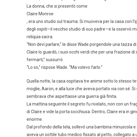
La donna, che si presentò come
Claire Monroe
, era uno studio sul trauma. Si muoveva per la casa con l’ip
degli ospiti—il vecchio studio di suo padre—e la osservò me
reliquia sacra.
“Non devi parlare,” le disse Wade porgendole una tazza di c
Claire lo guardò, i suoi occhi verdi che per una frazione d
fermarti,” sussurrò.
“Lo so,” rispose Wade. “Ma volevo farlo.”
Quella notte, la casa ospitava tre anime sotto lo stesso 
moglie, Aaron, e alla luce che aveva portato via con sé. 
sembrava che aspettasse una guerra già finita.
La mattina seguente il segreto fu rivelato, non con un fr
di Claire e vide la porta socchiusa. Dentro, Claire era in 
enorme.
Dal profondo della tela, sollevò una bambina minuscola e f
aveva un sottile tubo medico fissato al petto, collegato a