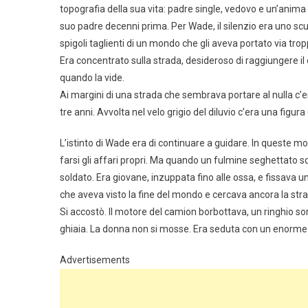
topografia della sua vita: padre single, vedovo e un’anima 
suo padre decenni prima. Per Wade, il silenzio era uno scu
spigoli taglienti di un mondo che gli aveva portato via tro
Era concentrato sulla strada, desideroso di raggiungere il
quando la vide.
Ai margini di una strada che sembrava portare al nulla c
tre anni. Avvolta nel velo grigio del diluvio c’era una figu
L’istinto di Wade era di continuare a guidare. In queste
farsi gli affari propri. Ma quando un fulmine seghettato squar
soldato. Era giovane, inzuppata fino alle ossa, e fissav
che aveva visto la fine del mondo e cercava ancora la stra
Si accostò. Il motore del camion borbottava, un ringhio s
ghiaia. La donna non si mosse. Era seduta con un enorme za
Advertisements