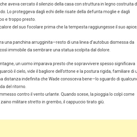
che aveva cercato il silenzio della casa con struttura in legno costruita 
do. Lo proteggeva dagli echi delle risate della defunta moglie e dagli
ppo e troppo presto.
 calore del suo focolare prima che la tempesta raggiungesse il suo apice
’era una panchina arrugginita—resto di una linea d’autobus dismessa da
ra così immobile da sembrare una statua scolpita dal dolore.
 montagne, un uomo imparava presto che sopravvivere spesso significava
ciò il cielo, vide il bagliore dell’ottone e la postura rigida, familiare di 
a una distanza indefinita che Wade conosceva bene—lo sguardo di qualcun
da del ritorno.
ommesso contro il vento urlante. Quando scese, la pioggia lo colpì come
ino militare stretto in grembo, il cappuccio tirato giù.