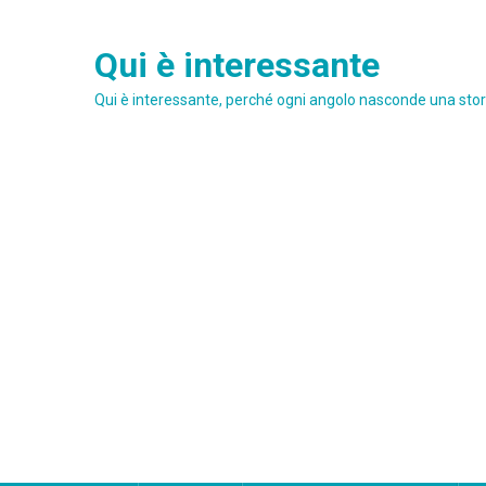
Skip
to
Qui è interessante
content
Qui è interessante, perché ogni angolo nasconde una stori