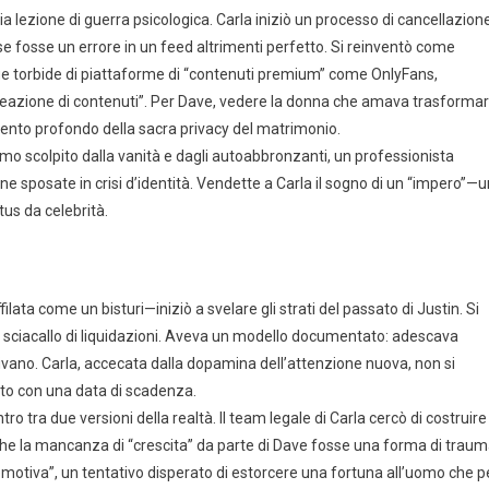
ia lezione di guerra psicologica. Carla iniziò un processo di cancellazion
 se fosse un errore in un feed altrimenti perfetto. Si reinventò come
ue torbide di piattaforme di “contenuti premium” come OnlyFans,
creazione di contenuti”. Per Dave, vedere la donna che amava trasformar
imento profondo della sacra privacy del matrimonio.
 uomo scolpito dalla vanità e dagli autoabbronzanti, un professionista
nne sposate in crisi d’identità. Vendette a Carla il sogno di un “impero”—u
us da celebrità.
ta come un bisturi—iniziò a svelare gli strati del passato di Justin. Si
o sciacallo di liquidazioni. Aveva un modello documentato: adescava
inivano. Carla, accecata dalla dopamina dell’attenzione nuova, non si
to con una data di scadenza.
ro tra due versioni della realtà. Il team legale di Carla cercò di costruire
he la mancanza di “crescita” da parte di Dave fosse una forma di trau
otiva”, un tentativo disperato di estorcere una fortuna all’uomo che p