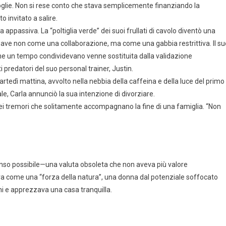
oglie. Non si rese conto che stava semplicemente finanziando la
o invitato a salire.
 appassiva. La “poltiglia verde” dei suoi frullati di cavolo diventò una
on Dave non come una collaborazione, ma come una gabbia restrittiva. Il su
à che un tempo condividevano venne sostituita dalla validazione
 predatori del suo personal trainer, Justin.
tedì mattina, avvolto nella nebbia della caffeina e della luce del primo
le, Carla annunciò la sua intenzione di divorziare.
 dei tremori che solitamente accompagnano la fine di una famiglia. “Non
senso possibile—una valuta obsoleta che non aveva più valore
eva come una “forza della natura”, una donna dal potenziale soffocato
ni e apprezzava una casa tranquilla.