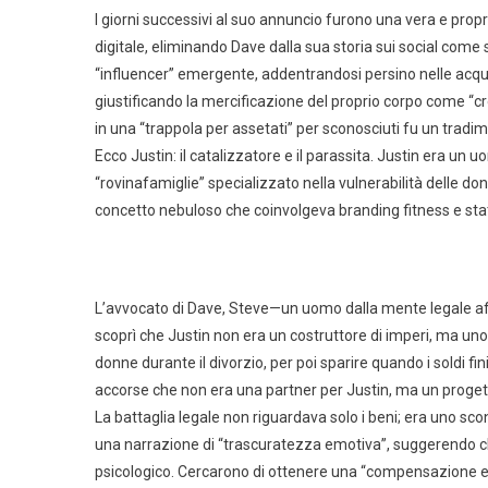
I giorni successivi al suo annuncio furono una vera e propr
digitale, eliminando Dave dalla sua storia sui social come
“influencer” emergente, addentrandosi persino nelle acq
giustificando la mercificazione del proprio corpo come “
in una “trappola per assetati” per sconosciuti fu un trad
Ecco Justin: il catalizzatore e il parassita. Justin era un
“rovinafamiglie” specializzato nella vulnerabilità delle do
concetto nebuloso che coinvolgeva branding fitness e stat
L’avvocato di Dave, Steve—un uomo dalla mente legale affila
scoprì che Justin non era un costruttore di imperi, ma un
donne durante il divorzio, per poi sparire quando i soldi f
accorse che non era una partner per Justin, ma un proget
La battaglia legale non riguardava solo i beni; era uno scont
una narrazione di “trascuratezza emotiva”, suggerendo c
psicologico. Cercarono di ottenere una “compensazione em