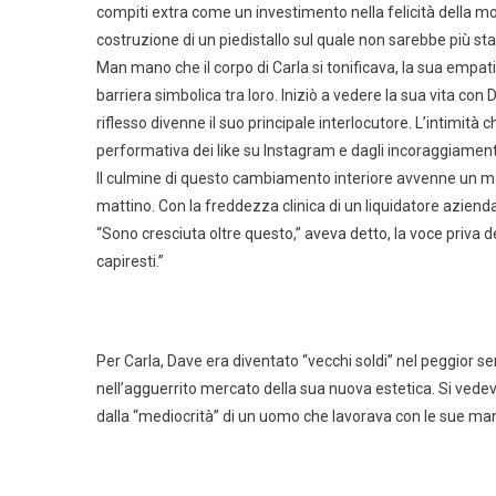
compiti extra come un investimento nella felicità della m
costruzione di un piedistallo sul quale non sarebbe più stat
Man mano che il corpo di Carla si tonificava, la sua empatia
barriera simbolica tra loro. Iniziò a vedere la sua vita c
riflesso divenne il suo principale interlocutore. L’intimit
performativa dei like su Instagram e dagli incoraggiamenti
Il culmine di questo cambiamento interiore avvenne un mar
mattino. Con la freddezza clinica di un liquidatore azienda
“Sono cresciuta oltre questo,” aveva detto, la voce priva
capiresti.”
Per Carla, Dave era diventato “vecchi soldi” nel peggior 
nell’agguerrito mercato della sua nuova estetica. Si ved
dalla “mediocrità” di un uomo che lavorava con le sue ma