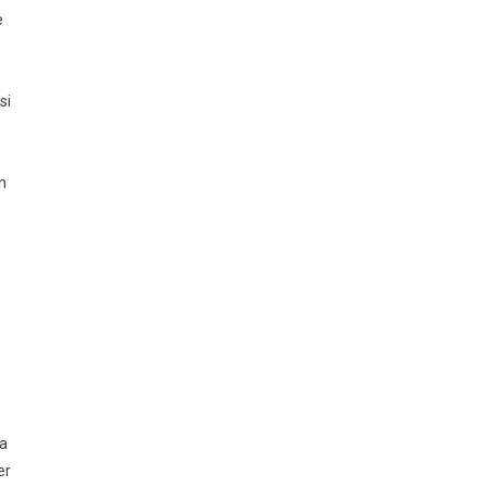
e
si
n
ma
er