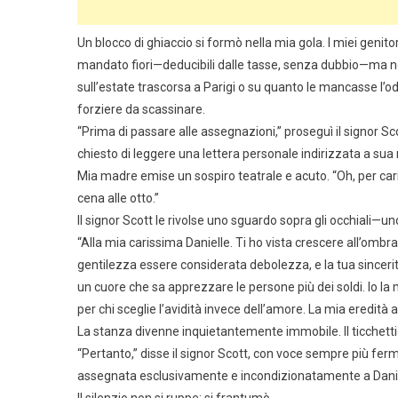
Un blocco di ghiaccio si formò nella mia gola. I miei geni
mandato fiori—deducibili dalle tasse, senza dubbio—ma n
sull’estate trascorsa a Parigi o su quanto le mancasse l’od
forziere da scassinare.
“Prima di passare alle assegnazioni,” proseguì il signor Sc
chiesto di leggere una lettera personale indirizzata a sua 
Mia madre emise un sospiro teatrale e acuto. “Oh, per ca
cena alle otto.”
Il signor Scott le rivolse uno sguardo sopra gli occhiali—
“Alla mia carissima Danielle. Ti ho vista crescere all’ombr
gentilezza essere considerata debolezza, e la tua sinceri
un cuore che sa apprezzare le persone più dei soldi. Io la
per chi sceglie l’avidità invece dell’amore. La mia eredità a
La stanza divenne inquietantemente immobile. Il ticchet
“Pertanto,” disse il signor Scott, con voce sempre più ferm
assegnata esclusivamente e incondizionatamente a Danie