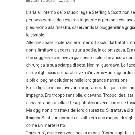
Admin
April 15, 2026
L’aria all’interno dello studio legale Sterling & Scott no
per pavimenti e del respiro stagnante di persone che ave
piedi vicino alla finestra, osservando la pioggerellina grigi
le costole.
Alle mie spalle, il silenzio era interrotto solo dal battito
non si limitava a sedersi su una sedia; la colonizzava. Era
che suggeriva che aveva già speso i soldi che ancora non 
chirurgica la sua sciarpa di seta. Non mi guardava. Lo fac
come il ghiaccio sul parabrezza d’inverno—uno sguardo ch
a piè di pagina deludente nella loro grande narrazione.
Ero la figlia che non avevano programmato, quella che non
impegno. Ero troppo sensibile, dicevano. Troppo idealista.
concentrandosi sulla difesa pubblica invece che sulle fusio
Ma oggi non si trattava del loro disprezzo. Si trattava di z
Il signor Scott, un uomo il cui volto era una mappa di rughe
come un martelletto.
“Iniziamo”, disse con voce bassa e roca. “Come sapete, la 