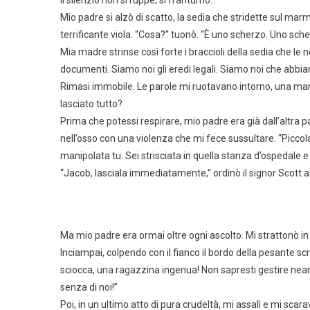
Il silenzio non si ruppe; si frantumò.
Mio padre si alzò di scatto, la sedia che stridette sul mar
terrificante viola. “Cosa?” tuonò. “È uno scherzo. Uno sche
Mia madre strinse così forte i braccioli della sedia che le
documenti. Siamo noi gli eredi legali. Siamo noi che abbia
Rimasi immobile. Le parole mi ruotavano intorno, una mare
lasciato tutto?
Prima che potessi respirare, mio padre era già dall’altra pa
nell’osso con una violenza che mi fece sussultare. “Piccola i
manipolata tu. Sei strisciata in quella stanza d’ospedale e 
“Jacob, lasciala immediatamente,” ordinò il signor Scott al
Ma mio padre era ormai oltre ogni ascolto. Mi strattonò in a
Inciampai, colpendo con il fianco il bordo della pesante sc
sciocca, una ragazzina ingenua! Non sapresti gestire nean
senza di noi!”
Poi, in un ultimo atto di pura crudeltà, mi assalì e mi scar