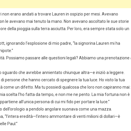
tori non erano andati a trovare Lauren in ospizio per mesi. Avevano
on le avevano mai tenuto la mano. Non avevano ascoltato le sue storie
ore della pioggia sulla terra asciutta. Per loro, era sempre stata solo un
ott, ignorando l’esplosione di mio padre, “la signorina Lauren mi ha
nipote.”
rità. Possiamo passare alle questioni legali? Abbiamo una prenotazione 
uno sguardo che avrebbe annientato chiunque altra—e iniziò a leggere.
a di persone che hanno cercato di spegnere la tua luce. Ho visto la tua
tà come un difetto. Ma tu possiedi qualcosa che loro non capiranno mai:
 mia scelta l’ho fatta da tempo, e non me ne pento. La mia fortuna non è
ppartiene all’unica persona di cui mi fido per portare la luce.”
tio dell’orologio a pendolo angolare suonava come una mazza.
a, “l’intera eredità—l’intero ammontare di venti milioni di dollari—è
lle Paul.”