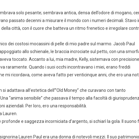
n sembrava solo pesante; sembrava antica, densa dell’odore di mogano, ce
vano passato decenni a misurare il mondo con i numeri decimali. Stavo i
a della città, con il cuore che batteva un ritmo frenetico e irregolare cont
 ritmico dei costosi mocassini di pelle di mio padre sul marmo. Jacob Paul
 appoggiato allo schienale, le braccia incrociate sul petto, con una smorfi
aveva toccato. Accanto a lui, mia madre, Kelly, sistemava con precision
eva raramente. Quando i suoi occhi incontravano i miei, erano freddi
e mi ricordava, come aveva fatto per venticinque anni, che ero una no
 si adattava all’estetica dell’”Old Money” che curavano con tanto
 Una “anima sensibile” che passava il tempo alla facoltà di giurispruden
ni aziendali. Per loro, ero una responsabilità.
ia Lauren.
 profonde e saggezza incorniciata d’argento, si schiarì la gola. Il suono 
signorina Lauren Paul era una donna di notevoli mezzi. Il suo patrimonio