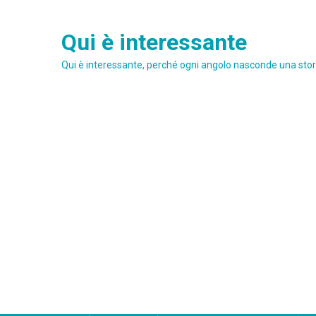
Skip
to
Qui è interessante
content
Qui è interessante, perché ogni angolo nasconde una stori