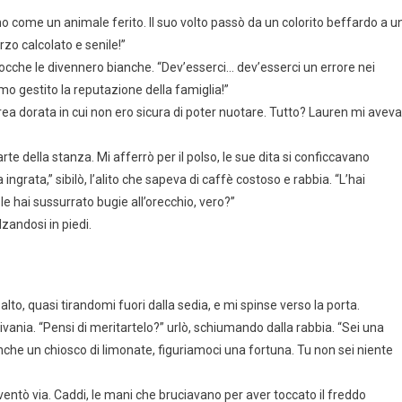
mo come un animale ferito. Il suo volto passò da un colorito beffardo a u
rzo calcolato e senile!”
 nocche le divennero bianche. “Dev’esserci… dev’esserci un errore nei
mo gestito la reputazione della famiglia!”
a dorata in cui non ero sicura di poter nuotare. Tutto? Lauren mi aveva
rte della stanza. Mi afferrò per il polso, le sue dita si conficcavano
ngrata,” sibilò, l’alito che sapeva di caffè costoso e rabbia. “L’hai
le hai sussurrato bugie all’orecchio, vero?”
zandosi in piedi.
lto, quasi tirandomi fuori dalla sedia, e mi spinse verso la porta.
rivania. “Pensi di meritartelo?” urlò, schiumando dalla rabbia. “Sei una
che un chiosco di limonate, figuriamoci una fortuna. Tu non sei niente
aventò via. Caddi, le mani che bruciavano per aver toccato il freddo