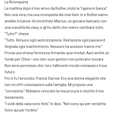
La Riconquista
La mattina dopo il mio arrivo da Ruthie, iniziò la “rapina in banca”.
Non una vera, ma una riconquista dei miei beni. Io e Ruthie siamo
andate in banca. Ho incontrato Marcus, un giovane bancario con
una cravatta blu navy, e gli ho detto che volevo cambiare tutto.
“Tutto?” chiese.
“Tutto. Rimuovi ogni autorizzazione. Reimposta ogni password.
Segnala ogni trasferimento. Nessuno ha accesso tranne me.”
Provai una strana fermezza firmando quei moduli. Aprii anche un
fondo per Chloe—uno che i suoi genitori non potevano toccare.
Non avrei permesso che i loro fallimenti morali rovinassero il suo
futuro.
Poi ci fu l’avvocato, Francis Darrow. Era una donna elegante che
non mi offrì consolazioni sulla famiglia. Mi propose una
“correzione.” Abbiamo revocato la mia procura e riscritto il mio
testamento.
“I soldi della casa sono finiti,” le dissi. “Non sono qui per vendetta.
Sono qui per l’ordine.”