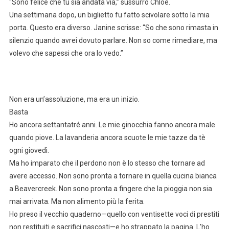
“Sono felice che tu sia andata via,” sussurrò Chloe.
Una settimana dopo, un biglietto fu fatto scivolare sotto la mia
porta. Questo era diverso. Janine scrisse: “So che sono rimasta in
silenzio quando avrei dovuto parlare. Non so come rimediare, ma
volevo che sapessi che ora lo vedo.”
Non era un’assoluzione, ma era un inizio.
Basta
Ho ancora settantatré anni. Le mie ginocchia fanno ancora male
quando piove. La lavanderia ancora scuote le mie tazze da tè
ogni giovedì.
Ma ho imparato che il perdono non è lo stesso che tornare ad
avere accesso. Non sono pronta a tornare in quella cucina bianca
a Beavercreek. Non sono pronta a fingere che la pioggia non sia
mai arrivata. Ma non alimento più la ferita.
Ho preso il vecchio quaderno—quello con ventisette voci di prestiti
non restituiti e sacrifici nascosti—e ho strappato la pagina. L’ho