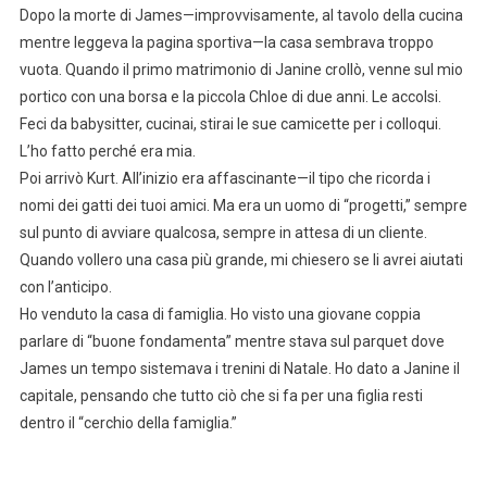
Dopo la morte di James—improvvisamente, al tavolo della cucina
mentre leggeva la pagina sportiva—la casa sembrava troppo
vuota. Quando il primo matrimonio di Janine crollò, venne sul mio
portico con una borsa e la piccola Chloe di due anni. Le accolsi.
Feci da babysitter, cucinai, stirai le sue camicette per i colloqui.
L’ho fatto perché era mia.
Poi arrivò Kurt. All’inizio era affascinante—il tipo che ricorda i
nomi dei gatti dei tuoi amici. Ma era un uomo di “progetti,” sempre
sul punto di avviare qualcosa, sempre in attesa di un cliente.
Quando vollero una casa più grande, mi chiesero se li avrei aiutati
con l’anticipo.
Ho venduto la casa di famiglia. Ho visto una giovane coppia
parlare di “buone fondamenta” mentre stava sul parquet dove
James un tempo sistemava i trenini di Natale. Ho dato a Janine il
capitale, pensando che tutto ciò che si fa per una figlia resti
dentro il “cerchio della famiglia.”