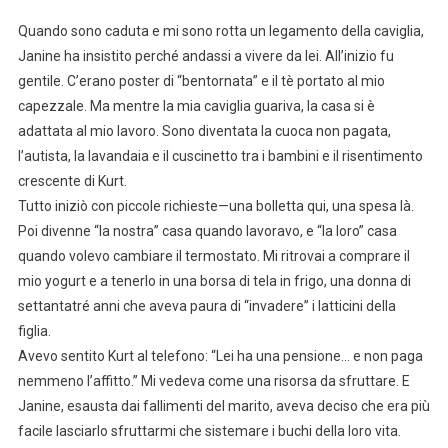
Quando sono caduta e mi sono rotta un legamento della caviglia,
Janine ha insistito perché andassi a vivere da lei. All’inizio fu
gentile. C’erano poster di “bentornata” e il tè portato al mio
capezzale. Ma mentre la mia caviglia guariva, la casa si è
adattata al mio lavoro. Sono diventata la cuoca non pagata,
l’autista, la lavandaia e il cuscinetto tra i bambini e il risentimento
crescente di Kurt.
Tutto iniziò con piccole richieste—una bolletta qui, una spesa là.
Poi divenne “la nostra” casa quando lavoravo, e “la loro” casa
quando volevo cambiare il termostato. Mi ritrovai a comprare il
mio yogurt e a tenerlo in una borsa di tela in frigo, una donna di
settantatré anni che aveva paura di “invadere” i latticini della
figlia.
Avevo sentito Kurt al telefono: “Lei ha una pensione… e non paga
nemmeno l’affitto.” Mi vedeva come una risorsa da sfruttare. E
Janine, esausta dai fallimenti del marito, aveva deciso che era più
facile lasciarlo sfruttarmi che sistemare i buchi della loro vita.