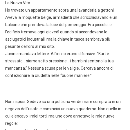
La Nuova Vita
Ho trovato un appartamento sopra una lavanderia a gettoni.
Aveva la moquette beige, armadietti che scricchiolavano e un
balcone che prendeva la luce del pomeriggio. Era piccolo, e
l’edificio tremava ogni giovedì quando si accendevano le
asciugatrici industriali, ma la chiave in tasca sembrava più
pesante dell’oro al mio dito.
Janine mandava lettere. All’inizio erano difensive: “Kurt è
stressato… siamo sotto pressione… i bambini sentono la tua
mancanza.” Nessuna scusa per le valigie. Cercava ancora di
confezionare la crudeltà nelle “buone maniere.”
Non risposi. Sedevo su una poltrona verde mare comprata in un
negozio dell’usato e cominciai un nuovo quaderno. Non quello in
cui elencavo i miei torti, ma uno dove annotavo le mie nuove
regole: