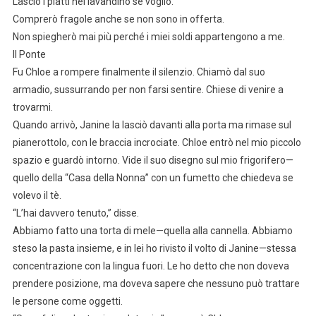
Lascio i piatti nel lavandino se voglio.
Comprerò fragole anche se non sono in offerta.
Non spiegherò mai più perché i miei soldi appartengono a me.
Il Ponte
Fu Chloe a rompere finalmente il silenzio. Chiamò dal suo
armadio, sussurrando per non farsi sentire. Chiese di venire a
trovarmi.
Quando arrivò, Janine la lasciò davanti alla porta ma rimase sul
pianerottolo, con le braccia incrociate. Chloe entrò nel mio piccolo
spazio e guardò intorno. Vide il suo disegno sul mio frigorifero—
quello della “Casa della Nonna” con un fumetto che chiedeva se
volevo il tè.
“L’hai davvero tenuto,” disse.
Abbiamo fatto una torta di mele—quella alla cannella. Abbiamo
steso la pasta insieme, e in lei ho rivisto il volto di Janine—stessa
concentrazione con la lingua fuori. Le ho detto che non doveva
prendere posizione, ma doveva sapere che nessuno può trattare
le persone come oggetti.