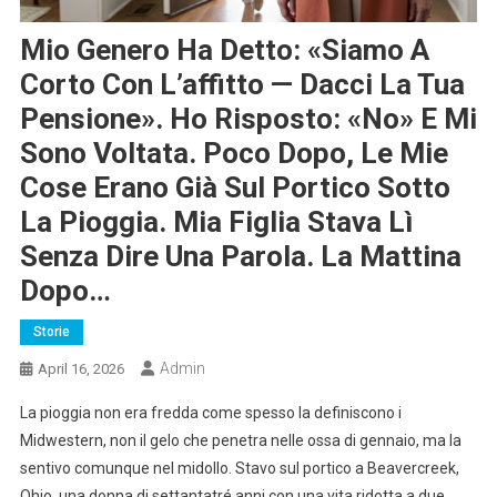
Mio Genero Ha Detto: «Siamo A
Corto Con L’affitto — Dacci La Tua
Pensione». Ho Risposto: «No» E Mi
Sono Voltata. Poco Dopo, Le Mie
Cose Erano Già Sul Portico Sotto
La Pioggia. Mia Figlia Stava Lì
Senza Dire Una Parola. La Mattina
Dopo…
Storie
Admin
April 16, 2026
La pioggia non era fredda come spesso la definiscono i
Midwestern, non il gelo che penetra nelle ossa di gennaio, ma la
sentivo comunque nel midollo. Stavo sul portico a Beavercreek,
Ohio, una donna di settantatré anni con una vita ridotta a due