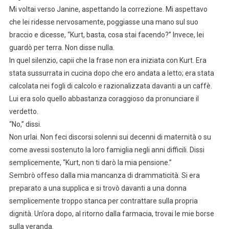
Mi voltai verso Janine, aspettando la correzione. Mi aspettavo
che lei ridesse nervosamente, poggiasse una mano sul suo
braccio e dicesse, “Kurt, basta, cosa stai facendo?” Invece, lei
guardò per terra. Non disse nulla.
In quel silenzio, capii che la frase non era iniziata con Kurt. Era
stata sussurrata in cucina dopo che ero andata a letto; era stata
calcolata nei fogli di calcolo e razionalizzata davanti a un caffè.
Lui era solo quello abbastanza coraggioso da pronunciare il
verdetto.
“No,” dissi.
Non urlai. Non feci discorsi solenni sui decenni di maternità o su
come avessi sostenuto la loro famiglia negli anni difficili. Dissi
semplicemente, “Kurt, non ti darò la mia pensione.”
Sembrò offeso dalla mia mancanza di drammaticità. Si era
preparato a una supplica e si trovò davanti a una donna
semplicemente troppo stanca per contrattare sulla propria
dignità. Un’ora dopo, al ritorno dalla farmacia, trovai le mie borse
sulla veranda.