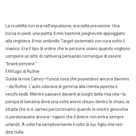
La crudeltà non era nell’espulsione; era nella precisione. Una
borsa in piedi, una piatta. Il mio bastone pieghevole appoggiato
alla ringhiera. Il mio ombrello Target sistemato con cura sotto il
manico. Era il tipo di ordine che le persone usano quando vogliono
compiere un atto di cattiveria pensando comunque di essere
“brave persone.”
Il Rifugio di Ruthie
Guidai la mia Camry—l’unica cosa che possedevo ancora davvero
—da Ruthie. L’auto odorava di gomma alla menta piperita e
vecchi sedili. Mentre passavo davanti ai luoghi della mia vita—la
pompa di benzina dove una volta avevo chiuso dentro le chiavi, la
strada che io e James percorrevamo quando le nostre ginocchia
ci perdonavano ancora—capivo che il dolore non entra sempre
urlando. A volte ha semplicemente il volto di tuo figlio che non
dice nulla.