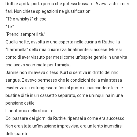
Ruthie aprì la porta prima che potessi bussare. Aveva visto i miei
fari. Non chiese spiegazioni né giustificazioni.
“Tè o whisky?” chiese.
“Tè.”
“Prendi sempre il tè.”
Quella notte, avvolta in una coperta nella cucina di Ruthie, la
“fiammella” della mia chiarezza finalmente si accese. Mi resi
conto di aver vissuto per mesi come un’ospite gentile in una vita
che avevo scambiato per famiglia.
Janine non mi aveva difeso. Kurt si sentiva in diritto del mio
sangue. E avevo permesso che le condizioni della mia stessa
esistenza si restringessero fino al punto di nascondere le mie
bustine di tè in un cassetto separato, come un’inquilina in una
pensione ostile.
L’anatomia dello sbiadire
Col passare dei giorni da Ruthie, ripensai a come era successo.
Non era stata un’invasione improvvisa; era un lento inumidirsi
delle pareti.