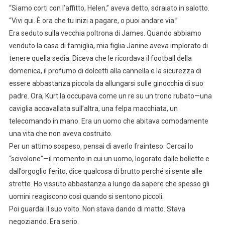
“Siamo corti con l’affitto, Helen,” aveva detto, sdraiato in salotto.
“Vivi qui. È ora che tu inizi a pagare, o puoi andare via.”
Era seduto sulla vecchia poltrona di James. Quando abbiamo
venduto la casa di famiglia, mia figlia Janine aveva implorato di
tenere quella sedia. Diceva che le ricordava il football della
domenica, il profumo di dolcetti alla cannella e la sicurezza di
essere abbastanza piccola da allungarsi sulle ginocchia di suo
padre. Ora, Kurt la occupava come un re su un trono rubato—una
caviglia accavallata sull’altra, una felpa macchiata, un
telecomando in mano. Era un uomo che abitava comodamente
una vita che non aveva costruito.
Per un attimo sospeso, pensai di averlo frainteso. Cercai lo
“scivolone”—il momento in cui un uomo, logorato dalle bollette e
dall’orgoglio ferito, dice qualcosa di brutto perché si sente alle
strette. Ho vissuto abbastanza a lungo da sapere che spesso gli
uomini reagiscono così quando si sentono piccoli.
Poi guardai il suo volto. Non stava dando di matto. Stava
negoziando. Era serio.