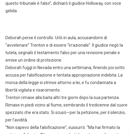
questo tribunale è falso”, dichiarò il giudice Holloway, con voce
gelida.
Deborah perse il controllo. Urlò in aula, accusandomi di
“avvelenare” Trenton e di essere “irrazionale”. Il giudice negò la
tutela, segnalò il testamento falso per una revisione penale e
emise un ordine di protezione.
Deborah fuggì in Nevada entro una settimana, finendo poi sotto
accusa per falsificazione e tentata appropriazione indebita. La
morsa della legge si strinse attorno a lei, e fu condannata a
libertà vigilata e risarcimento.
Trenton rimase alla baita altri tre giorni dopo la sua partenza.
Rimase in piedi vicino al fiume, sembrando il tredicenne dal cuore
spezzato che era stato. Si scusò—per la petizione, per il silenzio,
per l’avidità.
“Non sapevo della falsificazione”, sussurrò. “Ma hai firmato la