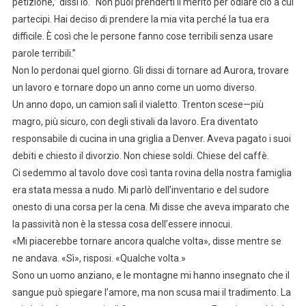
petizione,” dissi io. “Non puoi prenderti il merito per odiare ciò a cui
partecipi. Hai deciso di prendere la mia vita perché la tua era
difficile. È così che le persone fanno cose terribili senza usare
parole terribili.”
Non lo perdonai quel giorno. Gli dissi di tornare ad Aurora, trovare
un lavoro e tornare dopo un anno come un uomo diverso.
Un anno dopo, un camion salì il vialetto. Trenton scese—più
magro, più sicuro, con degli stivali da lavoro. Era diventato
responsabile di cucina in una griglia a Denver. Aveva pagato i suoi
debiti e chiesto il divorzio. Non chiese soldi. Chiese del caffè.
Ci sedemmo al tavolo dove così tanta rovina della nostra famiglia
era stata messa a nudo. Mi parlò dell’inventario e del sudore
onesto di una corsa per la cena. Mi disse che aveva imparato che
la passività non è la stessa cosa dell’essere innocui.
«Mi piacerebbe tornare ancora qualche volta», disse mentre se
ne andava. «Sì», risposi. «Qualche volta.»
Sono un uomo anziano, e le montagne mi hanno insegnato che il
sangue può spiegare l’amore, ma non scusa mai il tradimento. La