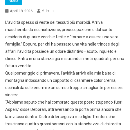
Storie
Admin
April 18, 2026
L’avidità spesso si veste dei tessuti più morbidi. Arriva
mascherata da riconciliazione, preoccupazione o dal santo
desiderio di guarire vecchie ferite e “tornare a essere una vera
famiglia.” Eppure, per chi ha passato una vita nelle trincee degli
affari, l’avidità possiede un odore distintivo—acuto, inquieto e
clinico. Entra in una stanza già misurando i metri quadrati per una
futura vendita.
Quel pomeriggio di primavera, l’avidità arrivò alla mia baita di
montagna indossando un cappotto di cashmere color crema,
occhiali da sole enormi e un sorriso troppo smagliante per essere
sincero.
“Abbiamo saputo che hai comprato questo posto stupendo fuori
Aspen,” disse Deborah, attraversando la porta prima ancora che
la invitassi dentro. Dietro di lei seguiva mio figlio Trenton, che
trascinava quattro grossi borsoni con la stanchezza di chi recita