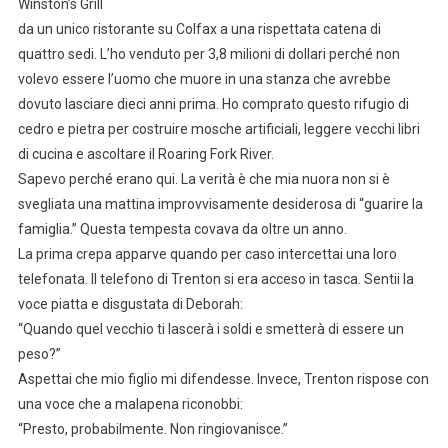
Winston’s Grill
da un unico ristorante su Colfax a una rispettata catena di
quattro sedi. L’ho venduto per 3,8 milioni di dollari perché non
volevo essere l’uomo che muore in una stanza che avrebbe
dovuto lasciare dieci anni prima. Ho comprato questo rifugio di
cedro e pietra per costruire mosche artificiali, leggere vecchi libri
di cucina e ascoltare il Roaring Fork River.
Sapevo perché erano qui. La verità è che mia nuora non si è
svegliata una mattina improvvisamente desiderosa di “guarire la
famiglia.” Questa tempesta covava da oltre un anno.
La prima crepa apparve quando per caso intercettai una loro
telefonata. Il telefono di Trenton si era acceso in tasca. Sentii la
voce piatta e disgustata di Deborah:
“Quando quel vecchio ti lascerà i soldi e smetterà di essere un
peso?”
Aspettai che mio figlio mi difendesse. Invece, Trenton rispose con
una voce che a malapena riconobbi:
“Presto, probabilmente. Non ringiovanisce.”