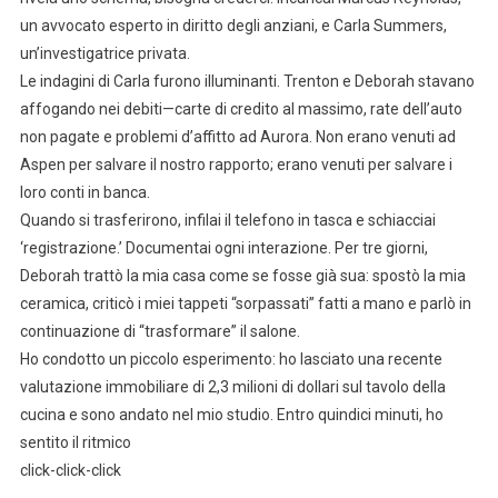
un avvocato esperto in diritto degli anziani, e Carla Summers,
un’investigatrice privata.
Le indagini di Carla furono illuminanti. Trenton e Deborah stavano
affogando nei debiti—carte di credito al massimo, rate dell’auto
non pagate e problemi d’affitto ad Aurora. Non erano venuti ad
Aspen per salvare il nostro rapporto; erano venuti per salvare i
loro conti in banca.
Quando si trasferirono, infilai il telefono in tasca e schiacciai
‘registrazione.’ Documentai ogni interazione. Per tre giorni,
Deborah trattò la mia casa come se fosse già sua: spostò la mia
ceramica, criticò i miei tappeti “sorpassati” fatti a mano e parlò in
continuazione di “trasformare” il salone.
Ho condotto un piccolo esperimento: ho lasciato una recente
valutazione immobiliare di 2,3 milioni di dollari sul tavolo della
cucina e sono andato nel mio studio. Entro quindici minuti, ho
sentito il ritmico
click-click-click