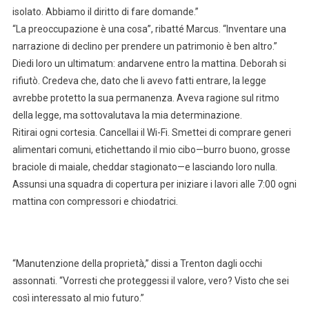
isolato. Abbiamo il diritto di fare domande.”
“La preoccupazione è una cosa”, ribatté Marcus. “Inventare una
narrazione di declino per prendere un patrimonio è ben altro.”
Diedi loro un ultimatum: andarvene entro la mattina. Deborah si
rifiutò. Credeva che, dato che li avevo fatti entrare, la legge
avrebbe protetto la sua permanenza. Aveva ragione sul ritmo
della legge, ma sottovalutava la mia determinazione.
Ritirai ogni cortesia. Cancellai il Wi-Fi. Smettei di comprare generi
alimentari comuni, etichettando il mio cibo—burro buono, grosse
braciole di maiale, cheddar stagionato—e lasciando loro nulla.
Assunsi una squadra di copertura per iniziare i lavori alle 7:00 ogni
mattina con compressori e chiodatrici.
“Manutenzione della proprietà,” dissi a Trenton dagli occhi
assonnati. “Vorresti che proteggessi il valore, vero? Visto che sei
così interessato al mio futuro.”