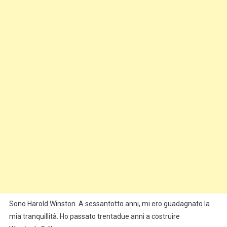
Sono Harold Winston. A sessantotto anni, mi ero guadagnato la
mia tranquillità. Ho passato trentadue anni a costruire