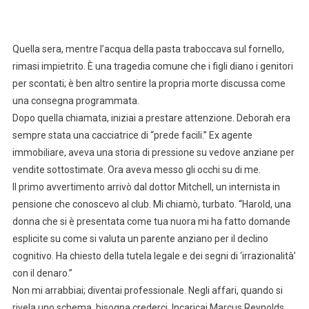
Quella sera, mentre l’acqua della pasta traboccava sul fornello,
rimasi impietrito. È una tragedia comune che i figli diano i genitori
per scontati; è ben altro sentire la propria morte discussa come
una consegna programmata.
Dopo quella chiamata, iniziai a prestare attenzione. Deborah era
sempre stata una cacciatrice di “prede facili.” Ex agente
immobiliare, aveva una storia di pressione su vedove anziane per
vendite sottostimate. Ora aveva messo gli occhi su di me.
Il primo avvertimento arrivò dal dottor Mitchell, un internista in
pensione che conoscevo al club. Mi chiamò, turbato. “Harold, una
donna che si è presentata come tua nuora mi ha fatto domande
esplicite su come si valuta un parente anziano per il declino
cognitivo. Ha chiesto della tutela legale e dei segni di ‘irrazionalità’
con il denaro.”
Non mi arrabbiai; diventai professionale. Negli affari, quando si
rivela uno schema, bisogna crederci. Incaricai Marcus Reynolds,