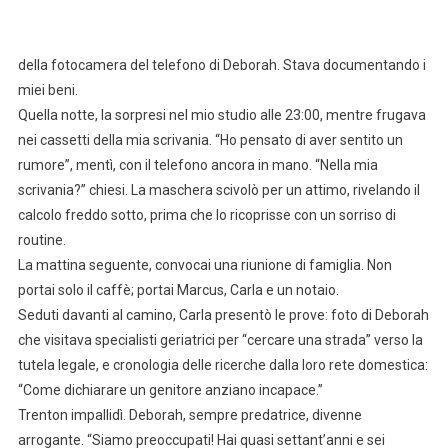
della fotocamera del telefono di Deborah. Stava documentando i
miei beni.
Quella notte, la sorpresi nel mio studio alle 23:00, mentre frugava
nei cassetti della mia scrivania. “Ho pensato di aver sentito un
rumore”, mentì, con il telefono ancora in mano. “Nella mia
scrivania?” chiesi. La maschera scivolò per un attimo, rivelando il
calcolo freddo sotto, prima che lo ricoprisse con un sorriso di
routine.
La mattina seguente, convocai una riunione di famiglia. Non
portai solo il caffè; portai Marcus, Carla e un notaio.
Seduti davanti al camino, Carla presentò le prove: foto di Deborah
che visitava specialisti geriatrici per “cercare una strada” verso la
tutela legale, e cronologia delle ricerche dalla loro rete domestica:
“Come dichiarare un genitore anziano incapace.”
Trenton impallidì. Deborah, sempre predatrice, divenne
arrogante. “Siamo preoccupati! Hai quasi settant’anni e sei