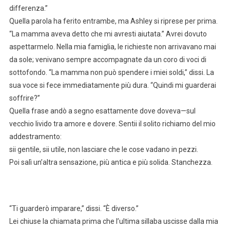
differenza.”
Quella parola ha ferito entrambe, ma Ashley si riprese per prima.
“La mamma aveva detto che mi avresti aiutata.” Avrei dovuto
aspettarmelo. Nella mia famiglia, le richieste non arrivavano mai
da sole; venivano sempre accompagnate da un coro di voci di
sottofondo. “La mamma non può spendere i miei soldi,” dissi. La
sua voce si fece immediatamente più dura. “Quindi mi guarderai
soffrire?”
Quella frase andò a segno esattamente dove doveva—sul
vecchio livido tra amore e dovere. Sentii il solito richiamo del mio
addestramento:
sii gentile, sii utile, non lasciare che le cose vadano in pezzi.
Poi salì un’altra sensazione, più antica e più solida. Stanchezza.
“Ti guarderò imparare,” dissi. “È diverso.”
Lei chiuse la chiamata prima che l’ultima sillaba uscisse dalla mia