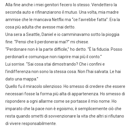
Alla fine anche i miei genitori fecero lo stesso. Vendettero la
seconda auto e rifinanziarono il mutuo. Una volta, mia madre
ammise che le mancava Netflix ma “ce l’avrebbe fatta”. Era la
cosa più adulta che avesse mai detto.
Una sera a Seattle, Daniel e io camminavamo sotto la pioggia
fine. “Pensi che li perdonerai mai?” mi chiese.
“Perdonare non è la parte difficile,” ho detto. “È la fiducia. Posso
perdonarli e comunque non riaprire mai più il conto.”
Lui sorrise. “Sai cosa stai dimostrando? Che i confini e
l’indifferenza non sono la stessa cosa. Non l’hai salvata. Le hai
dato una mappa.”
Quello fu il miracolo silenzioso. Ho smesso di credere che essere
necessari fosse la forma più alta di appartenenza. Ho smesso di
rispondere a ogni allarme come se portasse il mio nome. Ho
imparato che la pace non è egoismo; è semplicemente ciò che
resta quando smetti di sovvenzionare la vita che altri si rifiutano
di vivere responsabilmente.