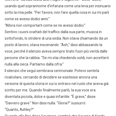
usando quel soprannome d’infanzia come una leva per insinuarsi
sotto la mia pelle. “Per favore, non fare quella cosa in cui mi parli
come se avessi dodici anni.”
“Allora non comportarti come se ne avessi dodici.”
Sentivo i suoni ovattati del traffico dalla sua parte, musica in
sottofondo, lo stridere di una sedia. Non stava chiamando da un
posto di lavoro; stava inscenando. “Ash,” dissi abbassando la
voce, perché il silenzio aveva sempre tirato fuori più verità dalle
persone che la rabbia. “Se mi stai chiedendo soldi, non accetterò
nulla alla cieca. Partiamo dalla cifra.”
Il silenzio che seguì sembrava cerimoniale. Potevo sentirla
ricalcolare, cercando di decidere se esistesse ancora una
versione di questa storia in cui io entravo nel ruolo che aveva già
scritto per me. Quando finalmente parlò, la sua voce era
diventata piccola, dolce e quasi infantile. “È grave,” disse.
“Davvero grave.” Non dissi nulla. “Gloria?” sussurrò.
“Quanto, Ashley?”
Quando alla fine disse il numero, sembrò che il suono di fondo