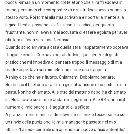
bocca. Rimasi lì un momento col telefono che si raffreddava in
mano, pensando che compostezza e solitudine spesso hanno lo
stesso volto. Poi tornai alla mia scrivania e riportai la mente alla
logica. I test si passano o si falliscono. Il codice, per quanto
frustrante, non mi aveva mai accusata di essere egoista per aver
rifiutato di finanziare una fantasia.
Quando sono arrivata a casa quella sera, l’appartamento odorava
di aglio e cipolle. Cucinavo per abitudine, quel genere di gesto
pratico che mi impediva di pensare troppo. Il messaggio di mia
madre aspettava sul mio telefono come una trappola:
Ashley dice che hai rifiutato. Chiamami. Dobbiamo parlare.
Ho messo il telefono a faccia in giù sul bancone e ho finito la mia
pasta. Non ho chiamato. Alle otto del mattino dopo, ha chiamato
lei. Ho lasciato squillare e andare in segreteria. Alle 8:45, anche il
numero di mio padre si è aggiunto alla sfilata.
A pranzo, mentre ancora decidevo se il silenzio fosse pace o solo
un rinvio della punizione, la mia manager è passata nel mio
ufficio. “La sede centrale sta aprendo un nuovo ufficio a Seattle,”