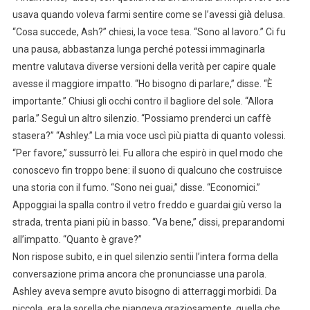
usava quando voleva farmi sentire come se l’avessi già delusa.
“Cosa succede, Ash?” chiesi, la voce tesa. “Sono al lavoro.” Ci fu
una pausa, abbastanza lunga perché potessi immaginarla
mentre valutava diverse versioni della verità per capire quale
avesse il maggiore impatto. “Ho bisogno di parlare,” disse. “È
importante.” Chiusi gli occhi contro il bagliore del sole. “Allora
parla.” Seguì un altro silenzio. “Possiamo prenderci un caffè
stasera?” “Ashley.” La mia voce uscì più piatta di quanto volessi.
“Per favore,” sussurrò lei. Fu allora che espirò in quel modo che
conoscevo fin troppo bene: il suono di qualcuno che costruisce
una storia con il fumo. “Sono nei guai,” disse. “Economici.”
Appoggiai la spalla contro il vetro freddo e guardai giù verso la
strada, trenta piani più in basso. “Va bene,” dissi, preparandomi
all’impatto. “Quanto è grave?”
Non rispose subito, e in quel silenzio sentii l’intera forma della
conversazione prima ancora che pronunciasse una parola.
Ashley aveva sempre avuto bisogno di atterraggi morbidi. Da
piccola, era la sorella che piangeva graziosamente, quella che