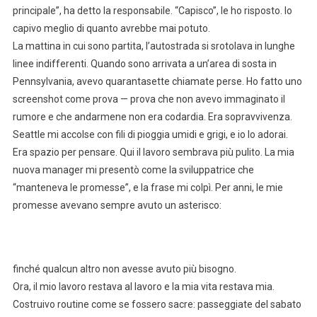
principale”, ha detto la responsabile. “Capisco”, le ho risposto. Io
capivo meglio di quanto avrebbe mai potuto.
La mattina in cui sono partita, l’autostrada si srotolava in lunghe
linee indifferenti. Quando sono arrivata a un’area di sosta in
Pennsylvania, avevo quarantasette chiamate perse. Ho fatto uno
screenshot come prova — prova che non avevo immaginato il
rumore e che andarmene non era codardia. Era sopravvivenza.
Seattle mi accolse con fili di pioggia umidi e grigi, e io lo adorai.
Era spazio per pensare. Qui il lavoro sembrava più pulito. La mia
nuova manager mi presentò come la sviluppatrice che
“manteneva le promesse”, e la frase mi colpì. Per anni, le mie
promesse avevano sempre avuto un asterisco:
finché qualcun altro non avesse avuto più bisogno.
Ora, il mio lavoro restava al lavoro e la mia vita restava mia.
Costruivo routine come se fossero sacre: passeggiate del sabato