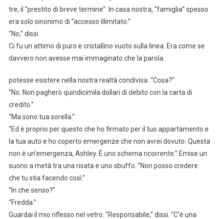
tre, il “prestito di breve termine”. In casa nostra, “famiglia” spesso
era solo sinonimo di “accesso illimitato.”
“No,” dissi.
Ci fu un attimo di puro e cristallino vuoto sulla linea. Era come se
davvero non avesse mai immaginato che la parola
potesse esistere nella nostra realtà condivisa. “Cosa?”
“No. Non pagherò quindicimila dollari di debito con la carta di
credito.”
“Ma sono tua sorella.”
“Ed è proprio per questo che ho firmato per il tuo appartamento e
la tua auto e ho coperto emergenze che non avrei dovuto. Questa
non è un’emergenza, Ashley. È uno schema ricorrente.” Emise un
suono a metà tra una risata e uno sbuffo. “Non posso credere
che tu stia facendo così.”
“In che senso?”
“Fredda.”
Guardai il mio riflesso nel vetro. “Responsabile,” dissi. “C’è una