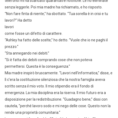
telefono mi ha scaricato quarantatré notifiche. Le ho eliminate
senza leggerle. Poi mia madre ha richiamato, e ho risposto.
“Non fare finta di niente,” ha sbottato. “Tua sorella è in crisi e tu
lavori?” Ha detto
lavori
come fosse un difetto di carattere.
“Ashley ha fatto delle scelte,” ho detto. “Vuole che io ne paghi il
prezzo.”
“Sta annegando nei debiti.”
“Si è fatta dei debiti comprando cose che non poteva
permettersi. Questa è la conseguenza.”
Mia madre inspirò bruscamente. “Lavori nell’informatica,” disse, e
lì c’era la costituzione silenziosa che la nostra famiglia aveva
scritto senza il mio voto. Il mio stipendio era il fondo di
emergenza. La mia disciplina era la riserva. Il mio futuro era a
disposizione per la redistribuzione. “Guadagno bene,” dissi con
cautela, “perché lavoro sodo e mi nego delle cose. Questo non la
rende una proprietà comunitaria.”