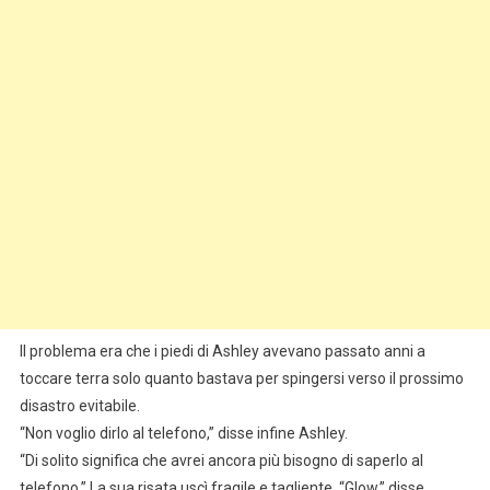
Il problema era che i piedi di Ashley avevano passato anni a
toccare terra solo quanto bastava per spingersi verso il prossimo
disastro evitabile.
“Non voglio dirlo al telefono,” disse infine Ashley.
“Di solito significa che avrei ancora più bisogno di saperlo al
telefono.” La sua risata uscì fragile e tagliente. “Glow,” disse,