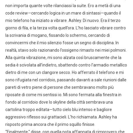
non importa quante volte rilanciassi la suite. Ero a metà di una
code review—cercando logica in un mare di sintassi—quando il
mio telefono ha iniziato a vibrare. Ashley. Di nuovo. Era il terzo
giorno di fila, e la terza volta quell’ora. L’ho lasciato vibrare contro
la scrivania di mogano, fissando lo schermo, cercando di
convincermi che il mio silenzio fosse un segno di disciplina. In
realtà, stavo solo razionando l’ossigeno rimasto nei miei polmoni.
Alla quinta vibrazione, mi sono alzata così bruscamente che la
sedia è scivolata all’indietro, sbattendo contro l’armadio metallico
dietro di me con un clangore secco. Ho afferrato il telefono e mi
sono rifugiata nel corridoio, passando davanti a sale riunioni dalle
pareti di vetro piene di persone che sembravano molto più
riposate di come mi sentissi io. Mi sono fermata alla finestra in
fondo al corridoio dove lo skyline della città sembrava una
cartolina troppo editata—tutto cielo blu intenso e bagliore
aggressivo riflesso sui grattacieli. L’ho richiamata. Ashley ha
risposto prima ancora che il primo squillo finisse.
“Finalmente,” disse, con quella nota affannata di rimprovero che