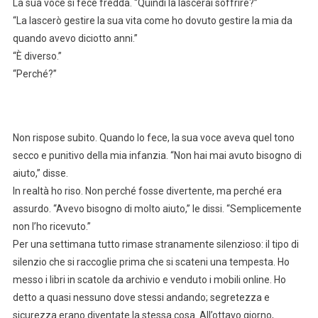
La sua voce si fece fredda. “Quindi la lascerai soffrire?”
“La lascerò gestire la sua vita come ho dovuto gestire la mia da
quando avevo diciotto anni.”
“È diverso.”
“Perché?”
Non rispose subito. Quando lo fece, la sua voce aveva quel tono
secco e punitivo della mia infanzia. “Non hai mai avuto bisogno di
aiuto,” disse.
In realtà ho riso. Non perché fosse divertente, ma perché era
assurdo. “Avevo bisogno di molto aiuto,” le dissi. “Semplicemente
non l’ho ricevuto.”
Per una settimana tutto rimase stranamente silenzioso: il tipo di
silenzio che si raccoglie prima che si scateni una tempesta. Ho
messo i libri in scatole da archivio e venduto i mobili online. Ho
detto a quasi nessuno dove stessi andando; segretezza e
sicurezza erano diventate la stessa cosa. All’ottavo giorno,