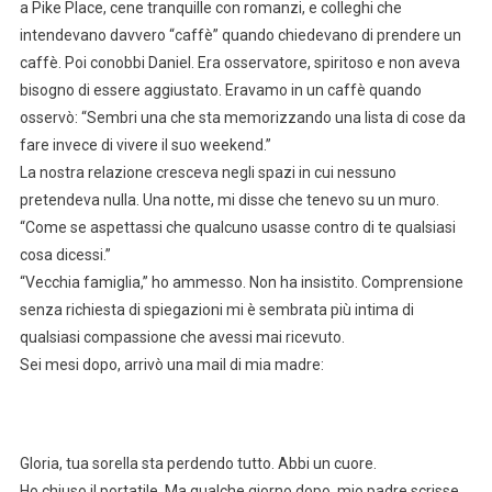
a Pike Place, cene tranquille con romanzi, e colleghi che
intendevano davvero “caffè” quando chiedevano di prendere un
caffè. Poi conobbi Daniel. Era osservatore, spiritoso e non aveva
bisogno di essere aggiustato. Eravamo in un caffè quando
osservò: “Sembri una che sta memorizzando una lista di cose da
fare invece di vivere il suo weekend.”
La nostra relazione cresceva negli spazi in cui nessuno
pretendeva nulla. Una notte, mi disse che tenevo su un muro.
“Come se aspettassi che qualcuno usasse contro di te qualsiasi
cosa dicessi.”
“Vecchia famiglia,” ho ammesso. Non ha insistito. Comprensione
senza richiesta di spiegazioni mi è sembrata più intima di
qualsiasi compassione che avessi mai ricevuto.
Sei mesi dopo, arrivò una mail di mia madre:
Gloria, tua sorella sta perdendo tutto. Abbi un cuore.
Ho chiuso il portatile. Ma qualche giorno dopo, mio padre scrisse