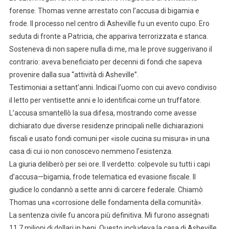
forense. Thomas venne arrestato con l’accusa di bigamia e
frode. Il processo nel centro di Asheville fu un evento cupo. Ero
seduta di fronte a Patricia, che appariva terrorizzata e stanca.
Sosteneva di non sapere nulla di me, ma le prove suggerivano il
contrario: aveva beneficiato per decenni di fondi che sapeva
provenire dalla sua “attività di Asheville”.
Testimoniai a settant’anni. Indicai l’uomo con cui avevo condiviso
il letto per ventisette anni e lo identificai come un truffatore.
L’accusa smantellò la sua difesa, mostrando come avesse
dichiarato due diverse residenze principali nelle dichiarazioni
fiscali e usato fondi comuni per «isole cucina su misura» in una
casa di cui io non conoscevo nemmeno l’esistenza.
La giuria deliberò per sei ore. Il verdetto: colpevole su tutti i capi
d’accusa—bigamia, frode telematica ed evasione fiscale. Il
giudice lo condannò a sette anni di carcere federale. Chiamò
Thomas una «corrosione delle fondamenta della comunità».
La sentenza civile fu ancora più definitiva. Mi furono assegnati
11,7 milioni di dollari in beni. Questo includeva la casa di Asheville