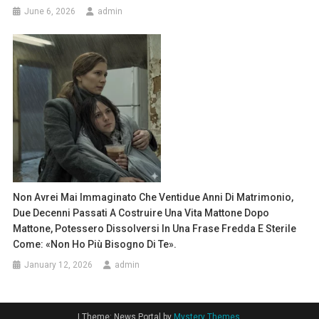
June 6, 2026
admin
Non Avrei Mai Immaginato Che Ventidue Anni Di Matrimonio,
Due Decenni Passati A Costruire Una Vita Mattone Dopo
Mattone, Potessero Dissolversi In Una Frase Fredda E Sterile
Come: «Non Ho Più Bisogno Di Te».
January 12, 2026
admin
|
Theme: News Portal by
Mystery Themes
.