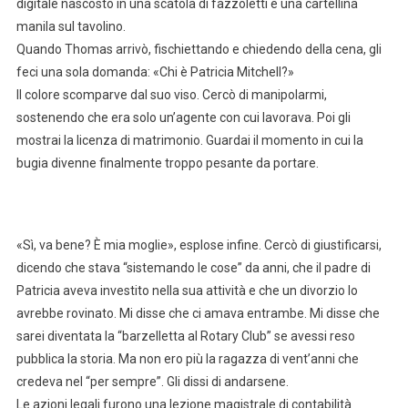
digitale nascosto in una scatola di fazzoletti e una cartellina
manila sul tavolino.
Quando Thomas arrivò, fischiettando e chiedendo della cena, gli
feci una sola domanda: «Chi è Patricia Mitchell?»
Il colore scomparve dal suo viso. Cercò di manipolarmi,
sostenendo che era solo un’agente con cui lavorava. Poi gli
mostrai la licenza di matrimonio. Guardai il momento in cui la
bugia divenne finalmente troppo pesante da portare.
«Sì, va bene? È mia moglie», esplose infine. Cercò di giustificarsi,
dicendo che stava “sistemando le cose” da anni, che il padre di
Patricia aveva investito nella sua attività e che un divorzio lo
avrebbe rovinato. Mi disse che ci amava entrambe. Mi disse che
sarei diventata la “barzelletta al Rotary Club” se avessi reso
pubblica la storia. Ma non ero più la ragazza di vent’anni che
credeva nel “per sempre”. Gli dissi di andarsene.
Le azioni legali furono una lezione magistrale di contabilità