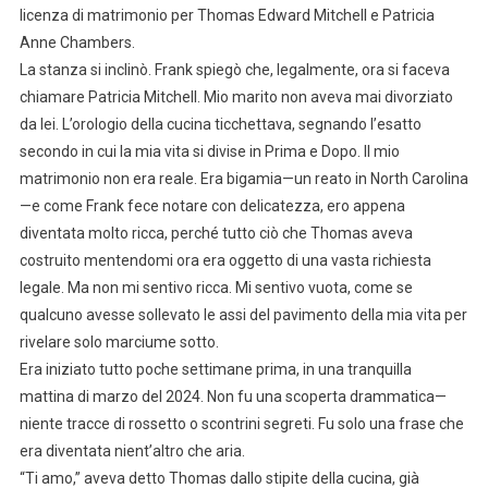
licenza di matrimonio per Thomas Edward Mitchell e Patricia
Anne Chambers.
La stanza si inclinò. Frank spiegò che, legalmente, ora si faceva
chiamare Patricia Mitchell. Mio marito non aveva mai divorziato
da lei. L’orologio della cucina ticchettava, segnando l’esatto
secondo in cui la mia vita si divise in Prima e Dopo. Il mio
matrimonio non era reale. Era bigamia—un reato in North Carolina
—e come Frank fece notare con delicatezza, ero appena
diventata molto ricca, perché tutto ciò che Thomas aveva
costruito mentendomi ora era oggetto di una vasta richiesta
legale. Ma non mi sentivo ricca. Mi sentivo vuota, come se
qualcuno avesse sollevato le assi del pavimento della mia vita per
rivelare solo marciume sotto.
Era iniziato tutto poche settimane prima, in una tranquilla
mattina di marzo del 2024. Non fu una scoperta drammatica—
niente tracce di rossetto o scontrini segreti. Fu solo una frase che
era diventata nient’altro che aria.
“Ti amo,” aveva detto Thomas dallo stipite della cucina, già