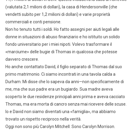
(valutata 2,1 milioni di dollari), la casa di Hendersonville (che
vendetti subito per 1,2 milioni di dollari) e varie proprietà
commerciali e conti pensione.
Non ho tenuto tutti i soldi. Ho fatto assegni per aiuti legali alle
donne in situazioni di abuso finanziario e ho istituito un solido
fondo universitario per i miei nipoti. Volevo trasformare il
«marciume» delle bugie di Thomas in qualcosa che potesse
davvero crescere.
Ho anche contattato David, il figlio separato di Thomas dal suo
primo matrimonio. Ci siamo incontrati in una tavola calda a
Durham. Mi disse che lo sapeva da anni—non specificamente di
me, ma che suo padre era un bugiardo. Sua madre aveva
scoperto le due residenze principali anni prima e aveva cacciato
Thomas, ma era morta di cancro senza mai ricevere delle scuse.
Io e David non siamo diventati una «famiglia», ma abbiamo
trovato un rispetto reciproco nella verità.
Oggi non sono più Carolyn Mitchell. Sono Carolyn Morrison.