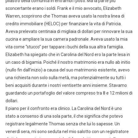
pilastro della comunità in entrambi i posti. Ma la parte più
sconcertante erano i soldi. Frank e il mio avvocato, Elizabeth
Warren, scoprirono che Thomas aveva usato la nostra linea di
credito immobiliare (HELOC) per finanziare la vita di Patricia.
Aveva prelevato centinaia di migliaia di dollari per rinnovare la sua
cucina e ampliare la sua camera padronale. Aveva usato la mia
vita come “stucco” per tappare i buchi della sua altra famiglia.
Elizabeth ha spiegato che in Carolina del Nord ero la parte lesa in
un caso di bigamia. Poiché il nostro matrimonio era nullo ab initio
(nullo fin dall’inizio) a causa del suo matrimonio esistente, avevo
una richiesta non solo sulla metà, ma potenzialmente su tutti i
beni acquisiti durante i nostri ventisette anni insieme. Stavamo
guardando un portafoglio del valore compreso tra 8 e 12 milioni di
dollari.
Il piano per il confronto era clinico. La Carolina del Nord è uno
stato a consenso di una sola parte, il che significa che potevo
registrare legalmente Thomas senza che lui lo sapesse. Un
venerdì sera, mi sono seduta nel mio salotto con un registratore