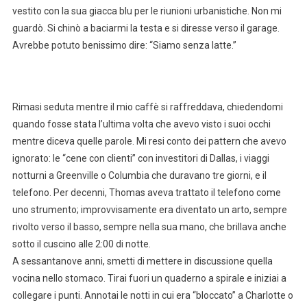
vestito con la sua giacca blu per le riunioni urbanistiche. Non mi
guardò. Si chinò a baciarmi la testa e si diresse verso il garage.
Avrebbe potuto benissimo dire: “Siamo senza latte.”
Rimasi seduta mentre il mio caffè si raffreddava, chiedendomi
quando fosse stata l’ultima volta che avevo visto i suoi occhi
mentre diceva quelle parole. Mi resi conto dei pattern che avevo
ignorato: le “cene con clienti” con investitori di Dallas, i viaggi
notturni a Greenville o Columbia che duravano tre giorni, e il
telefono. Per decenni, Thomas aveva trattato il telefono come
uno strumento; improvvisamente era diventato un arto, sempre
rivolto verso il basso, sempre nella sua mano, che brillava anche
sotto il cuscino alle 2:00 di notte.
A sessantanove anni, smetti di mettere in discussione quella
vocina nello stomaco. Tirai fuori un quaderno a spirale e iniziai a
collegare i punti. Annotai le notti in cui era “bloccato” a Charlotte o