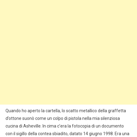
Quando ho aperto la cartella, lo scatto metallico della graffetta
d’ottone suonò come un colpo di pistola nella mia silenziosa
cucina di Asheville. In cima c’era la fotocopia di un documento
con il sigillo della contea sbiadito, datato 14 giugno 1998. Era una