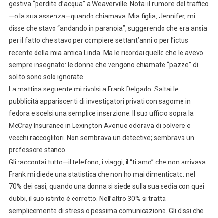
gestiva “perdite d’acqua” a Weaverville. Notai il rumore del traffico
—o la sua assenza—quando chiamava. Mia figlia, Jennifer, mi
disse che stavo “andando in paranoia”, suggerendo che era ansia
per il fatto che stavo per compiere settant’anni o per l’ictus
recente della mia amica Linda. Ma le ricordai quello che le avevo
sempre insegnato: le donne che vengono chiamate “pazze” di
solito sono solo ignorate.
La mattina seguente mi rivolsi a Frank Delgado. Saltai le
pubblicità appariscenti di investigatori privati con sagome in
fedora e scelsi una semplice inserzione. Il suo ufficio sopra la
McCray Insurance in Lexington Avenue odorava di polvere e
vecchi raccoglitori. Non sembrava un detective; sembrava un
professore stanco.
Gli raccontai tutto—il telefono, i viaggi, il “ti amo” che non arrivava.
Frank mi diede una statistica che non ho mai dimenticato: nel
70% dei casi, quando una donna si siede sulla sua sedia con quei
dubbi, il suo istinto è corretto. Nell’altro 30% si tratta
semplicemente di stress o pessima comunicazione. Gli dissi che