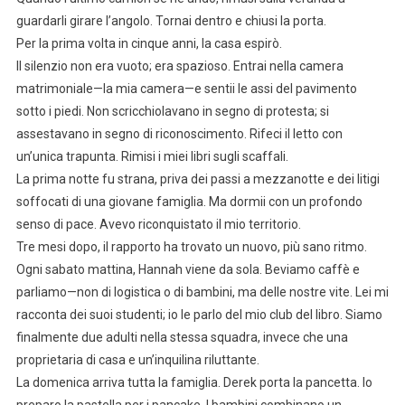
guardarli girare l’angolo. Tornai dentro e chiusi la porta.
Per la prima volta in cinque anni, la casa espirò.
Il silenzio non era vuoto; era spazioso. Entrai nella camera
matrimoniale—la mia camera—e sentii le assi del pavimento
sotto i piedi. Non scricchiolavano in segno di protesta; si
assestavano in segno di riconoscimento. Rifeci il letto con
un’unica trapunta. Rimisi i miei libri sugli scaffali.
La prima notte fu strana, priva dei passi a mezzanotte e dei litigi
soffocati di una giovane famiglia. Ma dormii con un profondo
senso di pace. Avevo riconquistato il mio territorio.
Tre mesi dopo, il rapporto ha trovato un nuovo, più sano ritmo.
Ogni sabato mattina, Hannah viene da sola. Beviamo caffè e
parliamo—non di logistica o di bambini, ma delle nostre vite. Lei mi
racconta dei suoi studenti; io le parlo del mio club del libro. Siamo
finalmente due adulti nella stessa squadra, invece che una
proprietaria di casa e un’inquilina riluttante.
La domenica arriva tutta la famiglia. Derek porta la pancetta. Io