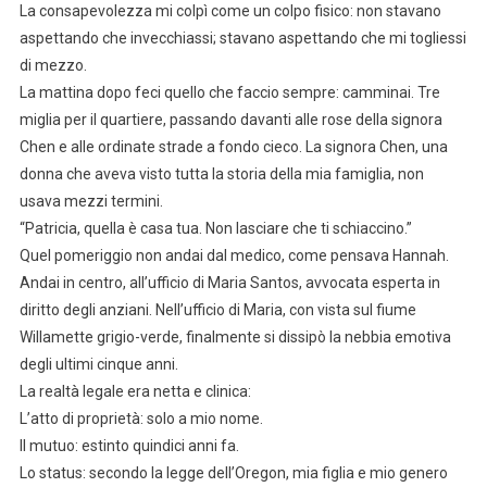
La consapevolezza mi colpì come un colpo fisico: non stavano
aspettando che invecchiassi; stavano aspettando che mi togliessi
di mezzo.
La mattina dopo feci quello che faccio sempre: camminai. Tre
miglia per il quartiere, passando davanti alle rose della signora
Chen e alle ordinate strade a fondo cieco. La signora Chen, una
donna che aveva visto tutta la storia della mia famiglia, non
usava mezzi termini.
“Patricia, quella è casa tua. Non lasciare che ti schiaccino.”
Quel pomeriggio non andai dal medico, come pensava Hannah.
Andai in centro, all’ufficio di Maria Santos, avvocata esperta in
diritto degli anziani. Nell’ufficio di Maria, con vista sul fiume
Willamette grigio-verde, finalmente si dissipò la nebbia emotiva
degli ultimi cinque anni.
La realtà legale era netta e clinica:
L’atto di proprietà: solo a mio nome.
Il mutuo: estinto quindici anni fa.
Lo status: secondo la legge dell’Oregon, mia figlia e mio genero