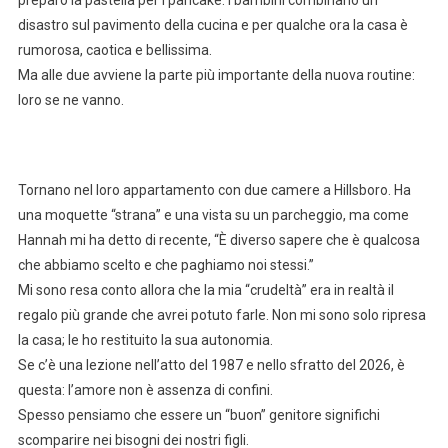
preparo la pastella per i pancake. I bambini combinano un
disastro sul pavimento della cucina e per qualche ora la casa è
rumorosa, caotica e bellissima.
Ma alle due avviene la parte più importante della nuova routine:
loro se ne vanno.
Tornano nel loro appartamento con due camere a Hillsboro. Ha
una moquette “strana” e una vista su un parcheggio, ma come
Hannah mi ha detto di recente, “È diverso sapere che è qualcosa
che abbiamo scelto e che paghiamo noi stessi.”
Mi sono resa conto allora che la mia “crudeltà” era in realtà il
regalo più grande che avrei potuto farle. Non mi sono solo ripresa
la casa; le ho restituito la sua autonomia.
Se c’è una lezione nell’atto del 1987 e nello sfratto del 2026, è
questa: l’amore non è assenza di confini.
Spesso pensiamo che essere un “buon” genitore significhi
scomparire nei bisogni dei nostri figli.