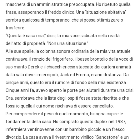
maschera di un’amministratrice preoccupata. Ho ripetuto quella
frase, assaporando il freddo clinico. Una “situazione abitativa”
sembra qualcosa di temporaneo, che si possa ottimizzare o
trasferire.
“Questa è casa mia,” dissi, la mia voce radicata nella realtà
dell’atto di proprietà. “Non una situazione.”
Alle sue spalle, la colonna sonora ordinaria della mia vita attuale
continuava: il ronzio del frigorifero, il basso brontolio della voce di
suo marito Derek e il chiacchiericcio staccato dei cartoni animati
dalla sala dove i miei nipoti, Jack ed Emma, erano di stanza. Da
cinque anni, questo era il rumore di fondo della mia esistenza.
Cinque anni fa, avevo aperto le porte per aiutarli durante una crisi.
Ora, sembrava che la lista degli ospiti fosse stata riscritta e che
fossi io quella il cui nome rischiava di essere cancellato.
Per comprendere il peso di quel momento, bisogna capire le
fondamenta della casa. Ho comprato questo duplex nel 1987,
infermiera ventinovenne con un bambino piccolo e un fresco
divorzio. La casa aveva il rivestimento vinilico “Sandstone” e un