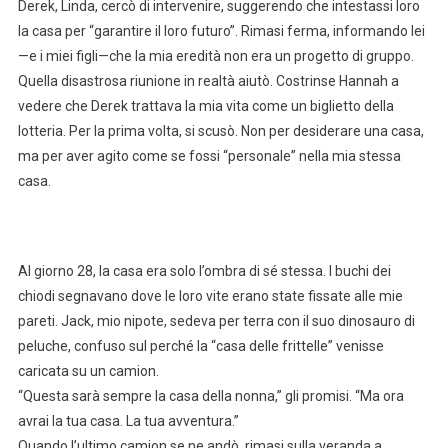
Derek, Linda, cercò di intervenire, suggerendo che intestassi loro
la casa per “garantire il loro futuro”. Rimasi ferma, informando lei
—e i miei figli—che la mia eredità non era un progetto di gruppo.
Quella disastrosa riunione in realtà aiutò. Costrinse Hannah a
vedere che Derek trattava la mia vita come un biglietto della
lotteria. Per la prima volta, si scusò. Non per desiderare una casa,
ma per aver agito come se fossi “personale” nella mia stessa
casa.
Al giorno 28, la casa era solo l’ombra di sé stessa. I buchi dei
chiodi segnavano dove le loro vite erano state fissate alle mie
pareti. Jack, mio nipote, sedeva per terra con il suo dinosauro di
peluche, confuso sul perché la “casa delle frittelle” venisse
caricata su un camion.
“Questa sarà sempre la casa della nonna,” gli promisi. “Ma ora
avrai la tua casa. La tua avventura.”
Quando l’ultimo camion se ne andò, rimasi sulla veranda a