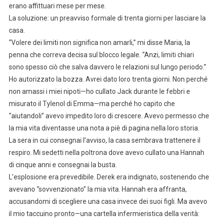
erano affittuari mese per mese.
La soluzione: un preavviso formale di trenta giorni per lasciare la
casa.
“Volere dei limiti non significa non amarli,” mi disse Maria, la
penna che correva decisa sul blocco legale. “Anzi, limiti chiari
sono spesso ciò che salva davvero le relazioni sul lungo periodo.”
Ho autorizzato la bozza. Avrei dato loro trenta giorni. Non perché
non amassi i miei nipoti—ho cullato Jack durante le febbri e
misurato il Tylenol di Emma—ma perché ho capito che
“aiutandoli” avevo impedito loro di crescere. Avevo permesso che
la mia vita diventasse una nota a piè di pagina nella loro storia.
La sera in cui consegnai l’avviso, la casa sembrava trattenere il
respiro. Mi sedetti nella poltrona dove avevo cullato una Hannah
di cinque anni e consegnai la busta.
L’esplosione era prevedibile. Derek era indignato, sostenendo che
avevano “sovvenzionato” la mia vita. Hannah era affranta,
accusandomi di scegliere una casa invece dei suoi figli. Ma avevo
il mio taccuino pronto—una cartella infermieristica della verità: