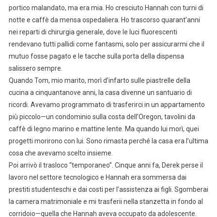
portico malandato, ma era mia. Ho cresciuto Hannah con turni di
notte e caffè da mensa ospedaliera. Ho trascorso quarant’anni
nei reparti di chirurgia generale, dove le luci fluorescenti
rendevano tutti pallidi come fantasmi, solo per assicurarmi che il
mutuo fosse pagato e le tacche sulla porta della dispensa
salissero sempre.
Quando Tom, mio marito, morì d’infarto sulle piastrelle della
cucina a cinquantanove anni, la casa divenne un santuario di
ricordi. Avevamo programmato di trasferirci in un appartamento
più piccolo—un condominio sulla costa dell’Oregon, tavolini da
caffè di legno marino e mattine lente. Ma quando lui morì, quei
progetti morirono con lui. Sono rimasta perché la casa era l’ultima
cosa che avevamo scelto insieme.
Poi arrivò il trasloco “temporaneo”. Cinque anni fa, Derek perse il
lavoro nel settore tecnologico e Hannah era sommersa dai
prestiti studenteschi e dai costi per l’assistenza ai figli. Sgomberai
la camera matrimoniale e mi trasferii nella stanzetta in fondo al
corridoio—quella che Hannah aveva occupato da adolescente.