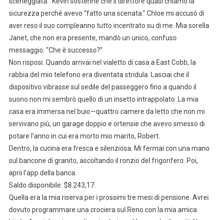
sceneggiata.” Kevin sostenne che il direttore quasi chiamò la
sicurezza perché avevo “fatto una scenata.” Chloe mi accusò di
aver reso il suo compleanno tutto incentrato su di me. Mia sorella
Janet, che non era presente, mandò un unico, confuso
messaggio: “Che è successo?”
Non risposi. Quando arrivai nel vialetto di casa a East Cobb, la
rabbia del mio telefono era diventata stridula. Lasciai che il
dispositivo vibrasse sul sedile del passeggero fino a quando il
suono non mi sembrò quello di un insetto intrappolato. La mia
casa era immersa nel buio—quattro camere da letto che non mi
servivano più, un garage doppio e ortensie che avevo smesso di
potare l’anno in cui era morto mio marito, Robert.
Dentro, la cucina era fresca e silenziosa. Mi fermai con una mano
sul bancone di granito, ascoltando il ronzio del frigorifero. Poi,
aprii l’app della banca.
Saldo disponibile: $8.243,17.
Quella era la mia riserva per i prossimi tre mesi di pensione. Avrei
dovuto programmare una crociera sul Reno con la mia amica