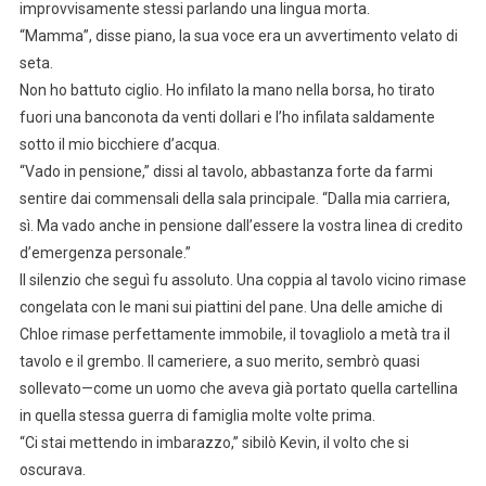
improvvisamente stessi parlando una lingua morta.
“Mamma”, disse piano, la sua voce era un avvertimento velato di
seta.
Non ho battuto ciglio. Ho infilato la mano nella borsa, ho tirato
fuori una banconota da venti dollari e l’ho infilata saldamente
sotto il mio bicchiere d’acqua.
“Vado in pensione,” dissi al tavolo, abbastanza forte da farmi
sentire dai commensali della sala principale. “Dalla mia carriera,
sì. Ma vado anche in pensione dall’essere la vostra linea di credito
d’emergenza personale.”
Il silenzio che seguì fu assoluto. Una coppia al tavolo vicino rimase
congelata con le mani sui piattini del pane. Una delle amiche di
Chloe rimase perfettamente immobile, il tovagliolo a metà tra il
tavolo e il grembo. Il cameriere, a suo merito, sembrò quasi
sollevato—come un uomo che aveva già portato quella cartellina
in quella stessa guerra di famiglia molte volte prima.
“Ci stai mettendo in imbarazzo,” sibilò Kevin, il volto che si
oscurava.