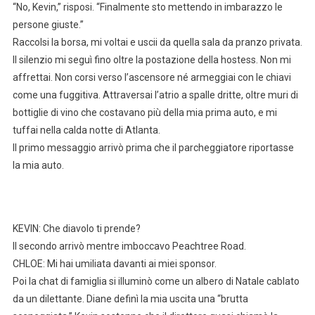
“No, Kevin,” risposi. “Finalmente sto mettendo in imbarazzo le
persone giuste.”
Raccolsi la borsa, mi voltai e uscii da quella sala da pranzo privata.
Il silenzio mi seguì fino oltre la postazione della hostess. Non mi
affrettai. Non corsi verso l’ascensore né armeggiai con le chiavi
come una fuggitiva. Attraversai l’atrio a spalle dritte, oltre muri di
bottiglie di vino che costavano più della mia prima auto, e mi
tuffai nella calda notte di Atlanta.
Il primo messaggio arrivò prima che il parcheggiatore riportasse
la mia auto.
KEVIN: Che diavolo ti prende?
Il secondo arrivò mentre imboccavo Peachtree Road.
CHLOE: Mi hai umiliata davanti ai miei sponsor.
Poi la chat di famiglia si illuminò come un albero di Natale cablato
da un dilettante. Diane definì la mia uscita una “brutta