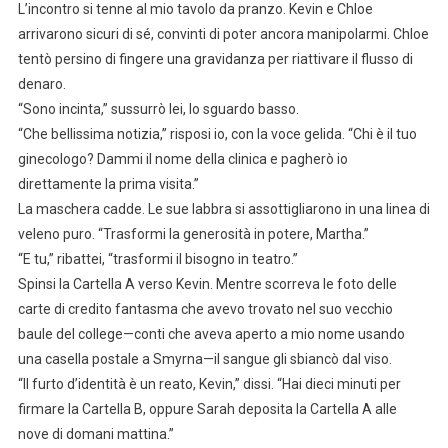
L’incontro si tenne al mio tavolo da pranzo. Kevin e Chloe
arrivarono sicuri di sé, convinti di poter ancora manipolarmi. Chloe
tentò persino di fingere una gravidanza per riattivare il flusso di
denaro.
“Sono incinta,” sussurrò lei, lo sguardo basso.
“Che bellissima notizia,” risposi io, con la voce gelida. “Chi è il tuo
ginecologo? Dammi il nome della clinica e pagherò io
direttamente la prima visita.”
La maschera cadde. Le sue labbra si assottigliarono in una linea di
veleno puro. “Trasformi la generosità in potere, Martha.”
“E tu,” ribattei, “trasformi il bisogno in teatro.”
Spinsi la Cartella A verso Kevin. Mentre scorreva le foto delle
carte di credito fantasma che avevo trovato nel suo vecchio
baule del college—conti che aveva aperto a mio nome usando
una casella postale a Smyrna—il sangue gli sbiancò dal viso.
“Il furto d’identità è un reato, Kevin,” dissi. “Hai dieci minuti per
firmare la Cartella B, oppure Sarah deposita la Cartella A alle
nove di domani mattina.”