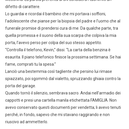
difetto di carattere.
Lo guardai e ricordai il bambino che mi portava i soffioni,
l’adolescente che pianse per la biopsia del padre e l’uomo che al
funerale promise di prendersi cura di me. Da qualche parte, tra
quella promessa e il suono della sua scarpa che colpiva la mia
porta, l’avevo perso per colpa del suo stesso appetito.
“Controlla il telefono, Kevin,” dissi. “La carta della benzina è
esaurita. Il piano telefonico finisce la prossima settimana. Se hai
fame, comprati tu la spesa.”
Lanciò una bestemmia così tagliente che persino lui rimase
spiazzato, poi sgommò dal vialetto, spruzzando ghiaia contro la
porta del garage.
Quando tornò il silenzio, sembrava sacro. Andai nell’armadio dei
cappotti e presi una cartella manila etichettata FAMIGLIA. Non
avevo conservato questi documenti per vendetta; li avevo tenuti
perché, in fondo, sapevo che mi stavano raggirando e non
riuscivo ad ammetterlo.