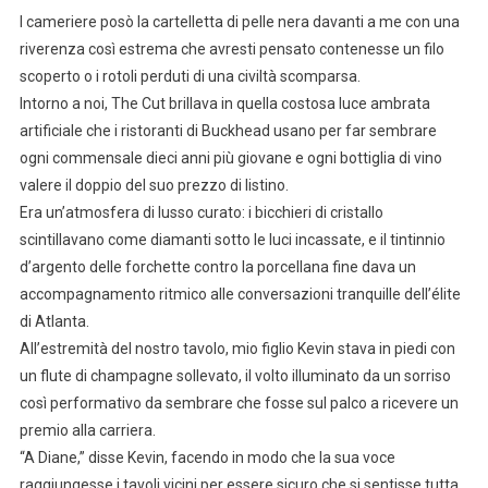
l cameriere posò la cartelletta di pelle nera davanti a me con una
riverenza così estrema che avresti pensato contenesse un filo
scoperto o i rotoli perduti di una civiltà scomparsa.
Intorno a noi, The Cut brillava in quella costosa luce ambrata
artificiale che i ristoranti di Buckhead usano per far sembrare
ogni commensale dieci anni più giovane e ogni bottiglia di vino
valere il doppio del suo prezzo di listino.
Era un’atmosfera di lusso curato: i bicchieri di cristallo
scintillavano come diamanti sotto le luci incassate, e il tintinnio
d’argento delle forchette contro la porcellana fine dava un
accompagnamento ritmico alle conversazioni tranquille dell’élite
di Atlanta.
All’estremità del nostro tavolo, mio figlio Kevin stava in piedi con
un flute di champagne sollevato, il volto illuminato da un sorriso
così performativo da sembrare che fosse sul palco a ricevere un
premio alla carriera.
“A Diane,” disse Kevin, facendo in modo che la sua voce
raggiungesse i tavoli vicini per essere sicuro che si sentisse tutta