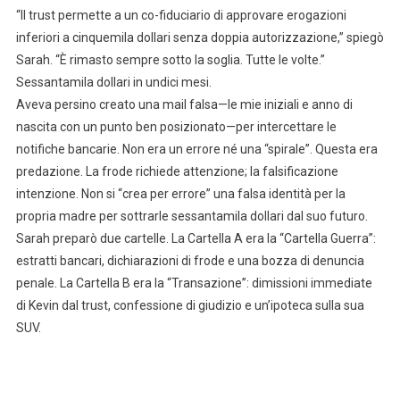
“Il trust permette a un co-fiduciario di approvare erogazioni
inferiori a cinquemila dollari senza doppia autorizzazione,” spiegò
Sarah. “È rimasto sempre sotto la soglia. Tutte le volte.”
Sessantamila dollari in undici mesi.
Aveva persino creato una mail falsa—le mie iniziali e anno di
nascita con un punto ben posizionato—per intercettare le
notifiche bancarie. Non era un errore né una “spirale”. Questa era
predazione. La frode richiede attenzione; la falsificazione
intenzione. Non si “crea per errore” una falsa identità per la
propria madre per sottrarle sessantamila dollari dal suo futuro.
Sarah preparò due cartelle. La Cartella A era la “Cartella Guerra”:
estratti bancari, dichiarazioni di frode e una bozza di denuncia
penale. La Cartella B era la “Transazione”: dimissioni immediate
di Kevin dal trust, confessione di giudizio e un’ipoteca sulla sua
SUV.