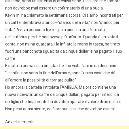
discorso; sono un sistema di archiviazione. Dico loro che l’amore
non dovrebbe mai essere un cofirmatario di una bugia.
Kevin mi ha chiamato la settimana scorsa. Ci siamo incontrati per
un caffè. Sembrava stanco—”stanco della vita,” non “stanco per
finta.” Aveva percorso tre miglia a piedi da una fermata
dell’autobus perché non aveva più un’auto. Quando è arrivato il
conto, non mi ha guardata. Ha infilato la mano in tasca, ha tirato
fuori una banconota sgualcita da cinque dollari e ha pagato il suo
caffè.
È stata la prima cosa onesta che l’ho visto fare in un decennio.
“I confini non sono la fine dell’amore; sono l’unica cosa che dà
all’amore la possibilità di tornare pulito.”
Ho ancora la cartella intitolata FAMIGLIA. Ma ora contiene una
nuova ricevuta: un caffè da cinque dollari, pagato per intero, da
un figlio che finalmente ha dovuto imparare il valore di un dollaro.
Non pesa quasi niente, ed è proprio così che dovrebbe essere.
Advertisements