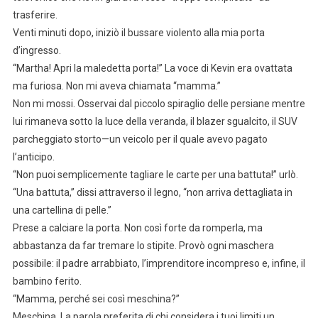
trasferire.
Venti minuti dopo, iniziò il bussare violento alla mia porta
d’ingresso.
“Martha! Apri la maledetta porta!” La voce di Kevin era ovattata
ma furiosa. Non mi aveva chiamata “mamma.”
Non mi mossi. Osservai dal piccolo spiraglio delle persiane mentre
lui rimaneva sotto la luce della veranda, il blazer sgualcito, il SUV
parcheggiato storto—un veicolo per il quale avevo pagato
l’anticipo.
“Non puoi semplicemente tagliare le carte per una battuta!” urlò.
“Una battuta,” dissi attraverso il legno, “non arriva dettagliata in
una cartellina di pelle.”
Prese a calciare la porta. Non così forte da romperla, ma
abbastanza da far tremare lo stipite. Provò ogni maschera
possibile: il padre arrabbiato, l’imprenditore incompreso e, infine, il
bambino ferito.
“Mamma, perché sei così meschina?”
Meschina. La parola preferita di chi considera i tuoi limiti un