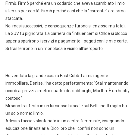
Firmò. Firmò perché era un codardo che aveva scambiato il mio
silenzio per cecità. Firmò perché capì che la “corrente” era ormai
staccata.
Nei mesi successivi, le conseguenze furono silenziose ma totali.
La SUV fu pignorata. La carriera da “influencer” di Chloe si bloccò
appena sparirono i servizi a pagamento—pagati con le mie carte.
Si trasferirono in un monolocale vicino all’aeroporto.
Ho venduto la grande casa a East Cobb. La mia agente
immobiliare, Denise, l’ha detto perfettamente: “Stai mantenendo
ricordi ai prezzi a metro quadro dei sobborghi, Martha. È un hobby
costoso.”
Mi sono trasferita in un luminoso bilocale sul BeltLine. Il rogito ha
un solo nome: il mio.
Adesso faccio volontariato in un centro femminile, insegnando
educazione finanziaria. Dico loro che i confini non sono un