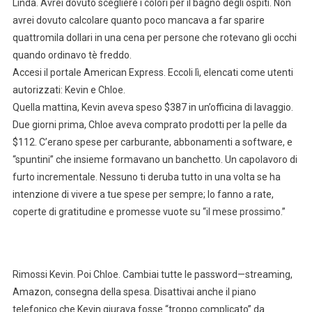
Linda. Avrei dovuto scegliere i colori per il bagno degli ospiti. Non
avrei dovuto calcolare quanto poco mancava a far sparire
quattromila dollari in una cena per persone che rotevano gli occhi
quando ordinavo tè freddo.
Accesi il portale American Express. Eccoli lì, elencati come utenti
autorizzati: Kevin e Chloe.
Quella mattina, Kevin aveva speso $387 in un’officina di lavaggio.
Due giorni prima, Chloe aveva comprato prodotti per la pelle da
$112. C’erano spese per carburante, abbonamenti a software, e
“spuntini” che insieme formavano un banchetto. Un capolavoro di
furto incrementale. Nessuno ti deruba tutto in una volta se ha
intenzione di vivere a tue spese per sempre; lo fanno a rate,
coperte di gratitudine e promesse vuote su “il mese prossimo.”
Rimossi Kevin. Poi Chloe. Cambiai tutte le password—streaming,
Amazon, consegna della spesa. Disattivai anche il piano
telefonico che Kevin giurava fosse “troppo complicato” da