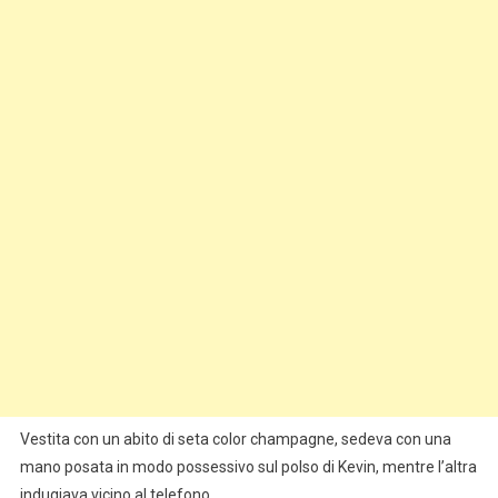
Vestita con un abito di seta color champagne, sedeva con una
mano posata in modo possessivo sul polso di Kevin, mentre l’altra
indugiava vicino al telefono.