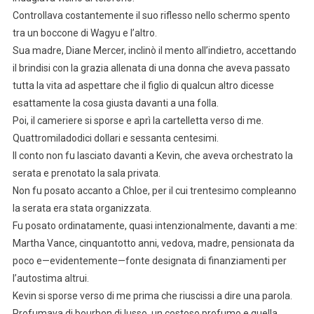
Controllava costantemente il suo riflesso nello schermo spento
tra un boccone di Wagyu e l’altro.
Sua madre, Diane Mercer, inclinò il mento all’indietro, accettando
il brindisi con la grazia allenata di una donna che aveva passato
tutta la vita ad aspettare che il figlio di qualcun altro dicesse
esattamente la cosa giusta davanti a una folla.
Poi, il cameriere si sporse e aprì la cartelletta verso di me.
Quattromiladodici dollari e sessanta centesimi.
Il conto non fu lasciato davanti a Kevin, che aveva orchestrato la
serata e prenotato la sala privata.
Non fu posato accanto a Chloe, per il cui trentesimo compleanno
la serata era stata organizzata.
Fu posato ordinatamente, quasi intenzionalmente, davanti a me:
Martha Vance, cinquantotto anni, vedova, madre, pensionata da
poco e—evidentemente—fonte designata di finanziamenti per
l’autostima altrui.
Kevin si sporse verso di me prima che riuscissi a dire una parola.
Profumava di bourbon di lusso, un costoso profumo e quella