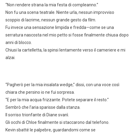
“Non rendere strana la mia festa di compleanno.”
Non fu una scena teatrale. Niente urla, nessun improvviso
scoppio di lacrime, nessun grande gesto da film.
Fu invece una sensazione limpida e fredda—come se una
serratura nascosta nel mio petto si fosse finalmente chiusa dopo
anni di blocco.
Chiusi la cartelletta, la spinsi lentamente verso il cameriere e mi
alzai.
“Pagherò per la mia insalata wedge,” dissi, con una voce così
chiara che persino io ne fui sorpresa.
“E per la mia acqua frizzante. Potete separare il resto.”
Sembrò che l’aria sparisse dalla stanza.
Il sorriso trionfante di Diane svanì.
Gli occhi di Chloe finalmente si staccarono dal telefono.
Kevin sbatté le palpebre, guardandomi come se