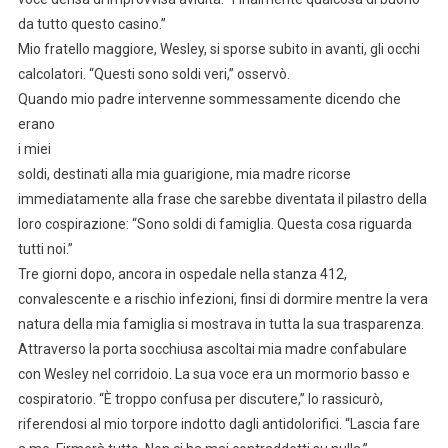
da tutto questo casino.”
Mio fratello maggiore, Wesley, si sporse subito in avanti, gli occhi
calcolatori. “Questi sono soldi veri,” osservò.
Quando mio padre intervenne sommessamente dicendo che
erano
i miei
soldi, destinati alla mia guarigione, mia madre ricorse
immediatamente alla frase che sarebbe diventata il pilastro della
loro cospirazione: “Sono soldi di famiglia. Questa cosa riguarda
tutti noi.”
Tre giorni dopo, ancora in ospedale nella stanza 412,
convalescente e a rischio infezioni, finsi di dormire mentre la vera
natura della mia famiglia si mostrava in tutta la sua trasparenza.
Attraverso la porta socchiusa ascoltai mia madre confabulare
con Wesley nel corridoio. La sua voce era un mormorio basso e
cospiratorio. “È troppo confusa per discutere,” lo rassicurò,
riferendosi al mio torpore indotto dagli antidolorifici. “Lascia fare