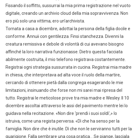
Fissando il soffitto, sussurrai la mia prima registrazione nel vuoto
digitale, creando un archivio cloud della mia sopravvivenza. Non
ero più solo una vittima; ero un’archivista.
Tornata a casa a dicembre, adottai la persona della figlia docile e
conforme. Annuii con gentilezza. Finsi stanchezza. Divenni la
creatura remissiva e debole di volontà di cui avevano bisogno
affinché la loro narrativa funzionasse. Dietro questa facciata
abilmente costruita, il mio telefono registrava costantemente.
Registrai ogni strategia sussurrata in cucina. Registrai mia madre
in chiesa, che interpretava ad alta voce il ruolo della martire,
cercando di ottenere pietà dalla congrega esagerando le mie
limitazioni, insinuando che forse non mi sarei mai ripresa del
tutto. Registrai le meticolose prove tra mia madre e Wesley. Il 10
dicembre ascoltai attraverso le assi del pavimento mentre lei lo
guidava nella recitazione. «Non dire ‘prendi i suoi soldi’,» lo
istruiva, come una regista perversa. «Dì che ha senso per la
famiglia. Non dire che è inutile. Dì che non le serviranno tutti per la
guarigione. Falla sembrare una cosa pratica… Se piange, lasciala