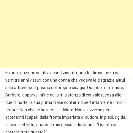
Fu una reazione istintiva, condizionata, una testimonianza di
ventitré anni vissuti con una donna che vedeva le disgrazie altrui
solo attraverso il prisma del proprio disagio. Quando mia madre,
Barbara, apparve infine nella mia stanza di convalescenza alle
due di notte, la sua prima frase confermò perfettamente il mio
timore. Non chiese se sentissi dolore. Non si avvicinò per
scostarmi i capelli dalla fronte imperlata di sudore. In piedi, rigida,
ai piedi del letto, guardò il mio gesso e domandò: “Quanto ci
costerà tutto questo?”