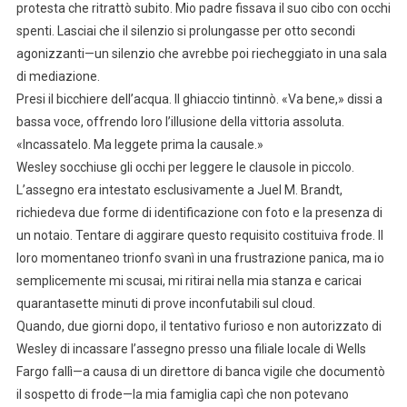
protesta che ritrattò subito. Mio padre fissava il suo cibo con occhi
spenti. Lasciai che il silenzio si prolungasse per otto secondi
agonizzanti—un silenzio che avrebbe poi riecheggiato in una sala
di mediazione.
Presi il bicchiere dell’acqua. Il ghiaccio tintinnò. «Va bene,» dissi a
bassa voce, offrendo loro l’illusione della vittoria assoluta.
«Incassatelo. Ma leggete prima la causale.»
Wesley socchiuse gli occhi per leggere le clausole in piccolo.
L’assegno era intestato esclusivamente a Juel M. Brandt,
richiedeva due forme di identificazione con foto e la presenza di
un notaio. Tentare di aggirare questo requisito costituiva frode. Il
loro momentaneo trionfo svanì in una frustrazione panica, ma io
semplicemente mi scusai, mi ritirai nella mia stanza e caricai
quarantasette minuti di prove inconfutabili sul cloud.
Quando, due giorni dopo, il tentativo furioso e non autorizzato di
Wesley di incassare l’assegno presso una filiale locale di Wells
Fargo fallì—a causa di un direttore di banca vigile che documentò
il sospetto di frode—la mia famiglia capì che non potevano