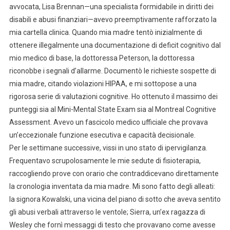
avvocata, Lisa Brennan—una specialista formidabile in diritti dei
disabili e abusi finanziari—avevo preemptivamente rafforzato la
mia cartella clinica. Quando mia madre tentò inizialmente di
ottenere illegalmente una documentazione di deficit cognitivo dal
mio medico di base, la dottoressa Peterson, la dottoressa
riconobbe i segnali d’allarme. Documentò le richieste sospette di
mia madre, citando violazioni HIPAA, e mi sottopose a una
rigorosa serie di valutazioni cognitive. Ho ottenuto il massimo dei
punteggi sia al Mini-Mental State Exam sia al Montreal Cognitive
Assessment. Avevo un fascicolo medico ufficiale che provava
un’eccezionale funzione esecutiva e capacità decisionale.
Per le settimane successive, vissi in uno stato di ipervigilanza.
Frequentavo scrupolosamente le mie sedute di fisioterapia,
raccogliendo prove con orario che contraddicevano direttamente
la cronologia inventata da mia madre. Mi sono fatto degli alleati:
la signora Kowalski, una vicina del piano di sotto che aveva sentito
gli abusi verbali attraverso le ventole; Sierra, un’ex ragazza di
Wesley che fornì messaggi di testo che provavano come avesse