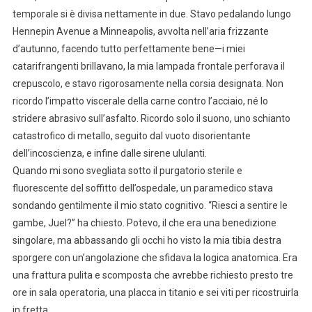
temporale si è divisa nettamente in due. Stavo pedalando lungo
Hennepin Avenue a Minneapolis, avvolta nell’aria frizzante
d’autunno, facendo tutto perfettamente bene—i miei
catarifrangenti brillavano, la mia lampada frontale perforava il
crepuscolo, e stavo rigorosamente nella corsia designata. Non
ricordo l’impatto viscerale della carne contro l’acciaio, né lo
stridere abrasivo sull’asfalto. Ricordo solo il suono, uno schianto
catastrofico di metallo, seguito dal vuoto disorientante
dell’incoscienza, e infine dalle sirene ululanti.
Quando mi sono svegliata sotto il purgatorio sterile e
fluorescente del soffitto dell’ospedale, un paramedico stava
sondando gentilmente il mio stato cognitivo. “Riesci a sentire le
gambe, Juel?” ha chiesto. Potevo, il che era una benedizione
singolare, ma abbassando gli occhi ho visto la mia tibia destra
sporgere con un’angolazione che sfidava la logica anatomica. Era
una frattura pulita e scomposta che avrebbe richiesto presto tre
ore in sala operatoria, una placca in titanio e sei viti per ricostruirla
in fretta.