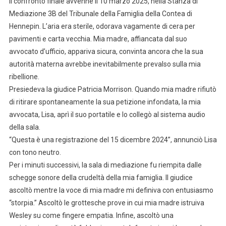
Il confronto finale avvenne il 10 marzo 2025, nella Stanza di
Mediazione 3B del Tribunale della Famiglia della Contea di
Hennepin. L’aria era sterile, odorava vagamente di cera per
pavimenti e carta vecchia. Mia madre, affiancata dal suo
avvocato d’ufficio, appariva sicura, convinta ancora che la sua
autorità materna avrebbe inevitabilmente prevalso sulla mia
ribellione.
Presiedeva la giudice Patricia Morrison. Quando mia madre rifiutò
di ritirare spontaneamente la sua petizione infondata, la mia
avvocata, Lisa, aprì il suo portatile e lo collegò al sistema audio
della sala.
“Questa è una registrazione del 15 dicembre 2024”, annunciò Lisa
con tono neutro.
Per i minuti successivi, la sala di mediazione fu riempita dalle
schegge sonore della crudeltà della mia famiglia. Il giudice
ascoltò mentre la voce di mia madre mi definiva con entusiasmo
“storpia.” Ascoltò le grottesche prove in cui mia madre istruiva
Wesley su come fingere empatia. Infine, ascoltò una