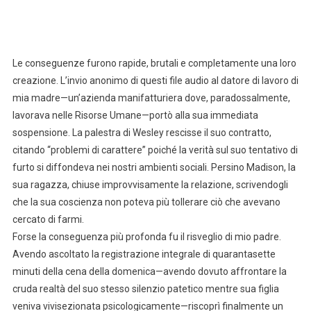
Le conseguenze furono rapide, brutali e completamente una loro
creazione. L’invio anonimo di questi file audio al datore di lavoro di
mia madre—un’azienda manifatturiera dove, paradossalmente,
lavorava nelle Risorse Umane—portò alla sua immediata
sospensione. La palestra di Wesley rescisse il suo contratto,
citando “problemi di carattere” poiché la verità sul suo tentativo di
furto si diffondeva nei nostri ambienti sociali. Persino Madison, la
sua ragazza, chiuse improvvisamente la relazione, scrivendogli
che la sua coscienza non poteva più tollerare ciò che avevano
cercato di farmi.
Forse la conseguenza più profonda fu il risveglio di mio padre.
Avendo ascoltato la registrazione integrale di quarantasette
minuti della cena della domenica—avendo dovuto affrontare la
cruda realtà del suo stesso silenzio patetico mentre sua figlia
veniva vivisezionata psicologicamente—riscoprì finalmente un