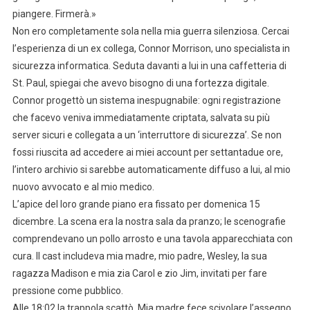
piangere. Firmerà.»
Non ero completamente sola nella mia guerra silenziosa. Cercai
l’esperienza di un ex collega, Connor Morrison, uno specialista in
sicurezza informatica. Seduta davanti a lui in una caffetteria di
St. Paul, spiegai che avevo bisogno di una fortezza digitale.
Connor progettò un sistema inespugnabile: ogni registrazione
che facevo veniva immediatamente criptata, salvata su più
server sicuri e collegata a un ‘interruttore di sicurezza’. Se non
fossi riuscita ad accedere ai miei account per settantadue ore,
l’intero archivio si sarebbe automaticamente diffuso a lui, al mio
nuovo avvocato e al mio medico.
L’apice del loro grande piano era fissato per domenica 15
dicembre. La scena era la nostra sala da pranzo; le scenografie
comprendevano un pollo arrosto e una tavola apparecchiata con
cura. Il cast includeva mia madre, mio padre, Wesley, la sua
ragazza Madison e mia zia Carol e zio Jim, invitati per fare
pressione come pubblico.
Alle 18:02 la trappola scattò. Mia madre fece scivolare l’assegno