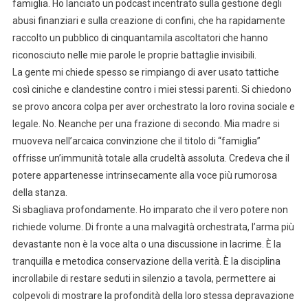
famiglia. Ho lanciato un podcast incentrato sulla gestione degli
abusi finanziari e sulla creazione di confini, che ha rapidamente
raccolto un pubblico di cinquantamila ascoltatori che hanno
riconosciuto nelle mie parole le proprie battaglie invisibili.
La gente mi chiede spesso se rimpiango di aver usato tattiche
così ciniche e clandestine contro i miei stessi parenti. Si chiedono
se provo ancora colpa per aver orchestrato la loro rovina sociale e
legale. No. Neanche per una frazione di secondo. Mia madre si
muoveva nell’arcaica convinzione che il titolo di “famiglia”
offrisse un’immunità totale alla crudeltà assoluta. Credeva che il
potere appartenesse intrinsecamente alla voce più rumorosa
della stanza.
Si sbagliava profondamente. Ho imparato che il vero potere non
richiede volume. Di fronte a una malvagità orchestrata, l’arma più
devastante non è la voce alta o una discussione in lacrime. È la
tranquilla e metodica conservazione della verità. È la disciplina
incrollabile di restare seduti in silenzio a tavola, permettere ai
colpevoli di mostrare la profondità della loro stessa depravazione