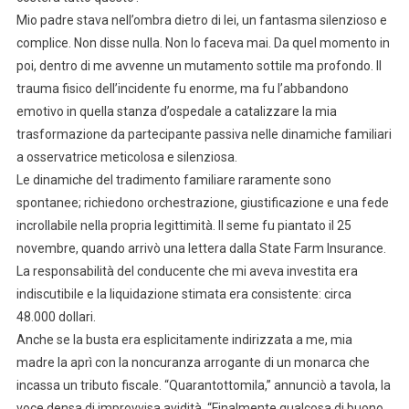
Mio padre stava nell’ombra dietro di lei, un fantasma silenzioso e
complice. Non disse nulla. Non lo faceva mai. Da quel momento in
poi, dentro di me avvenne un mutamento sottile ma profondo. Il
trauma fisico dell’incidente fu enorme, ma fu l’abbandono
emotivo in quella stanza d’ospedale a catalizzare la mia
trasformazione da partecipante passiva nelle dinamiche familiari
a osservatrice meticolosa e silenziosa.
Le dinamiche del tradimento familiare raramente sono
spontanee; richiedono orchestrazione, giustificazione e una fede
incrollabile nella propria legittimità. Il seme fu piantato il 25
novembre, quando arrivò una lettera dalla State Farm Insurance.
La responsabilità del conducente che mi aveva investita era
indiscutibile e la liquidazione stimata era consistente: circa
48.000 dollari.
Anche se la busta era esplicitamente indirizzata a me, mia
madre la aprì con la noncuranza arrogante di un monarca che
incassa un tributo fiscale. “Quarantottomila,” annunciò a tavola, la
voce densa di improvvisa avidità. “Finalmente qualcosa di buono