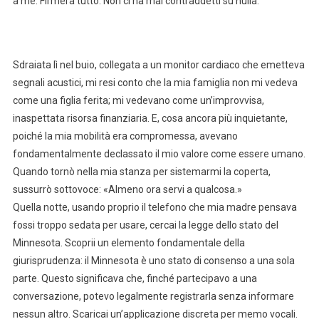
a me. Firmerà tutto. Non ci ha mai contraddetti su nulla.”
Sdraiata lì nel buio, collegata a un monitor cardiaco che emetteva
segnali acustici, mi resi conto che la mia famiglia non mi vedeva
come una figlia ferita; mi vedevano come un’improvvisa,
inaspettata risorsa finanziaria. E, cosa ancora più inquietante,
poiché la mia mobilità era compromessa, avevano
fondamentalmente declassato il mio valore come essere umano.
Quando tornò nella mia stanza per sistemarmi la coperta,
sussurrò sottovoce: «Almeno ora servi a qualcosa.»
Quella notte, usando proprio il telefono che mia madre pensava
fossi troppo sedata per usare, cercai la legge dello stato del
Minnesota. Scoprii un elemento fondamentale della
giurisprudenza: il Minnesota è uno stato di consenso a una sola
parte. Questo significava che, finché partecipavo a una
conversazione, potevo legalmente registrarla senza informare
nessun altro. Scaricai un’applicazione discreta per memo vocali.