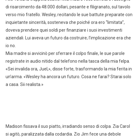
di risarcimento da 48.000 dollari, pesante e filigranato, sul tavolo
verso mio fratello. Wesley, recitando le sue battute preparate con
inquietante sincerità, sosteneva che poiché ora ero “limitata”,
doveva prendere quei soldi per finanziare i suoi investimenti
aziendali. Lui aveva un futuro da costruire; l’implicazione era che
io no.
Mia madre si avvicinò per sferrare il colpo finale, le sue parole
registrate in audio nitido dal telefono nella tasca della mia felpa.
«Sei invalida ora, Juel,», disse forte, trasformando la mia ferita in
un’arma. «Wesley ha ancora un futuro. Cosa ne farai? Starai solo
a casa. Sii realista.»
Madison fissava il suo piatto, irradiando senso di colpa. Zia Carol
si agitò, paralizzata dalla codardia. Zio Jim fece una debole