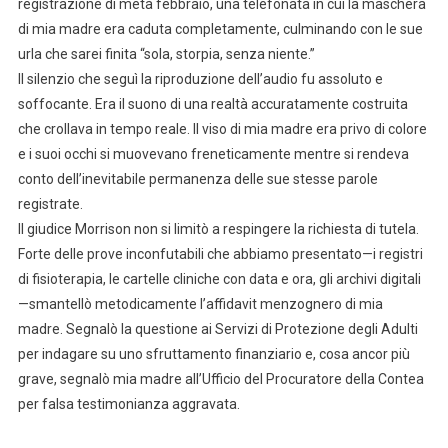
registrazione di metà febbraio, una telefonata in cui la maschera
di mia madre era caduta completamente, culminando con le sue
urla che sarei finita “sola, storpia, senza niente.”
Il silenzio che seguì la riproduzione dell’audio fu assoluto e
soffocante. Era il suono di una realtà accuratamente costruita
che crollava in tempo reale. Il viso di mia madre era privo di colore
e i suoi occhi si muovevano freneticamente mentre si rendeva
conto dell’inevitabile permanenza delle sue stesse parole
registrate.
Il giudice Morrison non si limitò a respingere la richiesta di tutela.
Forte delle prove inconfutabili che abbiamo presentato—i registri
di fisioterapia, le cartelle cliniche con data e ora, gli archivi digitali
—smantellò metodicamente l’affidavit menzognero di mia
madre. Segnalò la questione ai Servizi di Protezione degli Adulti
per indagare su uno sfruttamento finanziario e, cosa ancor più
grave, segnalò mia madre all’Ufficio del Procuratore della Contea
per falsa testimonianza aggravata.