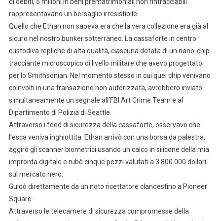
di debiti, 5 milioni in beni prematrimoniali non rintracciabili
rappresentavano un bersaglio irresistibile.
Quello che Ethan non sapeva era che la vera collezione era già al
sicuro nel nostro bunker sotterraneo. La cassaforte in centro
custodiva repliche di alta qualità, ciascuna dotata di un nano-chip
tracciante microscopico di livello militare che avevo progettato
per lo Smithsonian. Nel momento stesso in cui quei chip venivano
coinvolti in una transazione non autorizzata, avrebbero inviato
simultaneamente un segnale all’FBI Art Crime Team e al
Dipartimento di Polizia di Seattle.
Attraverso i feed di sicurezza della cassaforte, osservavo che
l’esca veniva inghiottita. Ethan arrivò con una borsa da palestra,
aggirò gli scanner biometrici usando un calco in silicone della mia
impronta digitale e rubò cinque pezzi valutati a 3.800.000 dollari
sul mercato nero.
Guidò direttamente da un noto ricettatore clandestino a Pioneer
Square.
Attraverso le telecamere di sicurezza compromesse della