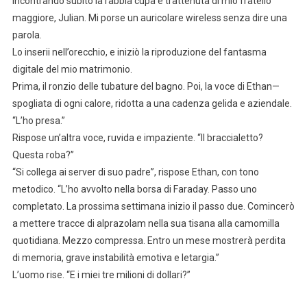
incontrando subito la rabbia cupa e trattenuta di mio fratello
maggiore, Julian. Mi porse un auricolare wireless senza dire una
parola.
Lo inserii nell’orecchio, e iniziò la riproduzione del fantasma
digitale del mio matrimonio.
Prima, il ronzio delle tubature del bagno. Poi, la voce di Ethan—
spogliata di ogni calore, ridotta a una cadenza gelida e aziendale.
“L’ho presa.”
Rispose un’altra voce, ruvida e impaziente. “Il braccialetto?
Questa roba?”
“Si collega ai server di suo padre”, rispose Ethan, con tono
metodico. “L’ho avvolto nella borsa di Faraday. Passo uno
completato. La prossima settimana inizio il passo due. Comincerò
a mettere tracce di alprazolam nella sua tisana alla camomilla
quotidiana. Mezzo compressa. Entro un mese mostrerà perdita
di memoria, grave instabilità emotiva e letargia.”
L’uomo rise. “E i miei tre milioni di dollari?”