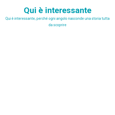
Skip
Qui è interessante
to
content
Qui è interessante, perché ogni angolo nasconde una storia tutta
da scoprire