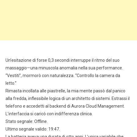
Un’esitazione di forse 0,3 secondi interruppe il ritmo del suo
massaggio—una minuscola anomalia nella sua performance.
“Vestiti”, mormorò con naturalezza. “Controllo la camera da
letto.”
Rimasta incollata alle piastrelle, la mia mente passò dal panico
alla fredda, inflessibile logica di un architetto di sistemi. Estrassi il
telefono e accedetti al backend di Aurora Cloud Management.
L’interfaccia si caricò con indifferenza clinica.
Stato segnale: Offline.
Ultimo segnale valido: 19:47.
La batteria aveva una durata di otto anni. L’unica variabile che