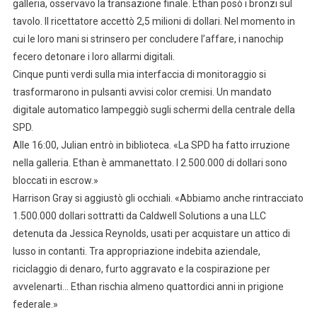
galleria, osservavo la transazione finale. Ethan posò i bronzi sul
tavolo. Il ricettatore accettò 2,5 milioni di dollari. Nel momento in
cui le loro mani si strinsero per concludere l’affare, i nanochip
fecero detonare i loro allarmi digitali.
Cinque punti verdi sulla mia interfaccia di monitoraggio si
trasformarono in pulsanti avvisi color cremisi. Un mandato
digitale automatico lampeggiò sugli schermi della centrale della
SPD.
Alle 16:00, Julian entrò in biblioteca. «La SPD ha fatto irruzione
nella galleria. Ethan è ammanettato. I 2.500.000 di dollari sono
bloccati in escrow.»
Harrison Gray si aggiustò gli occhiali. «Abbiamo anche rintracciato
1.500.000 dollari sottratti da Caldwell Solutions a una LLC
detenuta da Jessica Reynolds, usati per acquistare un attico di
lusso in contanti. Tra appropriazione indebita aziendale,
riciclaggio di denaro, furto aggravato e la cospirazione per
avvelenarti… Ethan rischia almeno quattordici anni in prigione
federale.»