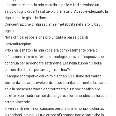
Lentamente, aprii la mia cartella in pelle e feci scivolare un
singolo foglio di carta sul tavolo di metallo. Avevo evidenziato la
riga critica in giallo brillante.
Concentrazione di alprazolam e metabolita nel siero: 0,023
ng/mL.
Nota clinica: esposizione prolungata a basse dosi di
benzodiazepine.
«Non hai esitato,» la mia voce era completamente priva di
inflessione. «Il mio referto tossicologico prova un’esposizione
continua per almeno tre settimane. Era nella zuppa? O nella
camomilla che mi portavi ogni mattina?»
Il sangue scomparve dal volto di Ethan. L’illusione del marito
tormentato e amorevole si dissolse istantaneamente, lasciando
solo la maschera vuota e terrorizzata di un sociopatico alle
strette. Sua madre smise di piangere, allontanandosi da lui con
orrore viscerale.
«I veri sentimenti non causano perdita di memoria,» dichiarai,
alzandomi in piedi. «Il tuo errore più grande non è stato che la