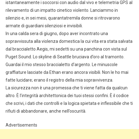
istantaneamente i soccorsi con audio dal vivo e telemetria GPS al
rilevamento di un impatto cinetico violento. Lanciammo in
silenzio e, in sei mesi, quarantatremila donne si ritrovarono
armate di guardiani silenziosi e invisibili.
In una calda sera di giugno, dopo aver incontrato una
sopravvissuta alla violenza domestica la cui vita era stata salvata
dal braccialetto Aegis, mi sedetti su una panchina con vista sul
Puget Sound. Lo skyline di Seattle bruciava d’oro al tramonto.
Guardai il mio stesso braccialetto d’argento. Le minuscole
graffiature lasciate da Ethan erano ancora visibili. Non le ho mai
fatte lucidare; erano il registro della mia sopravvivenza.
La sicurezza non è una promessa che ti viene fatta da qualcun
altro. È l’integrità architettonica dei tuoi stessi confini. È il codice
che scrivi, i dati che controlli e la logica spietata e inflessibile che ti
rifiuti di abbandonare, anche nell’oscurità.
Advertisements