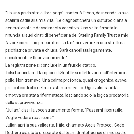
“Ho uno psichiatra a libro paga”, continuò Ethan, delineando la sua
scalata ostile alla mia vita. “Le diagnosticherà un disturbo d’ansia
generalizzato e decadimento cognitivo. Una volta firmata la
rinuncia ai suoi diritti di beneficiaria del Sterling Family Trust a mio
favore come suo procuratore, la farò ricoverare in una struttura
psichiatrica privata e chiusa. Sarà cancellata legalmente,
socialmente e finanziariamente.”
La registrazione si concluse in un fruscio statico.
Tolsi l’auricolare. I lampioni di Seattle si riflettevano sull’interno in
pelle. Non tremavo. Una calma profonda, quasi criogenica, aveva
preso il controllo del mio sistema nervoso. Ogni vulnerabilità
emotiva era stata riformattata, lasciando solo la logica predatoria
della sopravvivenza.
“Julian,” dissi, la voce stranamente ferma. “Passami il portatile.
Voglio vedere i suoi conti.”
Julian aprì la sua valigetta. Il file, chiamato Aegis Protocol: Code
Red, era già stato preparato dal team di intelligence di mio padre.