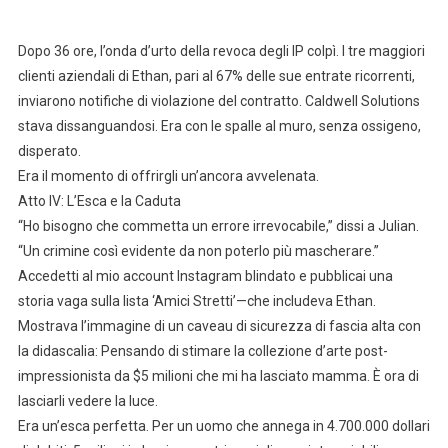
Dopo 36 ore, l’onda d’urto della revoca degli IP colpì. I tre maggiori
clienti aziendali di Ethan, pari al 67% delle sue entrate ricorrenti,
inviarono notifiche di violazione del contratto. Caldwell Solutions
stava dissanguandosi. Era con le spalle al muro, senza ossigeno,
disperato.
Era il momento di offrirgli un’ancora avvelenata.
Atto IV: L’Esca e la Caduta
“Ho bisogno che commetta un errore irrevocabile,” dissi a Julian.
“Un crimine così evidente da non poterlo più mascherare.”
Accedetti al mio account Instagram blindato e pubblicai una
storia vaga sulla lista ‘Amici Stretti’—che includeva Ethan.
Mostrava l’immagine di un caveau di sicurezza di fascia alta con
la didascalia: Pensando di stimare la collezione d’arte post-
impressionista da $5 milioni che mi ha lasciato mamma. È ora di
lasciarli vedere la luce.
Era un’esca perfetta. Per un uomo che annega in 4.700.000 dollari