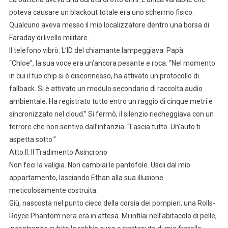
poteva causare un blackout totale era uno schermo fisico.
Qualcuno aveva messo il mio localizzatore dentro una borsa di
Faraday di livello militare.
Il telefono vibrò. L’ID del chiamante lampeggiava: Papà.
“Chloe”, la sua voce era un’ancora pesante e roca. “Nel momento
in cui il tuo chip si è disconnesso, ha attivato un protocollo di
fallback. Si è attivato un modulo secondario di raccolta audio
ambientale. Ha registrato tutto entro un raggio di cinque metri e
sincronizzato nel cloud.” Si fermò, il silenzio riecheggiava con un
terrore che non sentivo dall’infanzia. “Lascia tutto. Un’auto ti
aspetta sotto.”
Atto II: Il Tradimento Asincrono
Non feci la valigia. Non cambiai le pantofole. Uscii dal mio
appartamento, lasciando Ethan alla sua illusione
meticolosamente costruita.
Giù, nascosta nel punto cieco della corsia dei pompieri, una Rolls-
Royce Phantom nera era in attesa. Mi infilai nell’abitacolo di pelle,