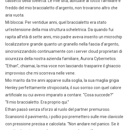
cassetto della toeletta. Le mie dita, abituate al tocco familiare e
freddo del mio braccialetto d’argento, non trovarono altro che
aria vuota.
Mi bloccai. Per ventidue anni, quel braccialetto era stato
un’estensione della mia struttura scheletrica. Da quando fui
rapita all’età di sette anni, mio padre aveva inserito un microchip
localizzatore grande quanto un granello nella fascia d’argento,
sincronizzandolo continuamente con i server cloud proprietari di
sicurezza della nostra azienda familiare, Aurora Cybernetics.
“Ethan”, chiamai, la mia voce non lasciando trasparire il ghiaccio
improvviso che mi scorreva nelle vene.
Mio marito da tre anni apparve sulla soglia, la sua maglia grigia
Henley perfettamente stropicciata, il suo sorriso con quel calore
artificiale su cui avevo imparato a contare. “Cosa succede?”
“Il mio braccialetto. Era proprio qui.”
Ethan passò senza sforzo al ruolo del partner premuroso.
Scansionò il pavimento, i pollici poi premettero sulle mie clavicole
con pressione precisa e calcolata. “Non andare nel panico. Se è