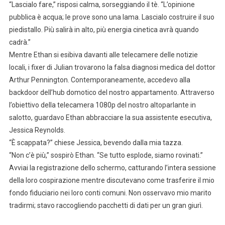
“Lascialo fare,” risposi calma, sorseggiando il tè. “L’opinione
pubblica è acqua; le prove sono una lama. Lascialo costruire il suo
piedistallo. Più salirà in alto, più energia cinetica avrà quando
cadrà.”
Mentre Ethan si esibiva davanti alle telecamere delle notizie
locali, i fixer di Julian trovarono la falsa diagnosi medica del dottor
Arthur Pennington. Contemporaneamente, accedevo alla
backdoor dell’hub domotico del nostro appartamento. Attraverso
l’obiettivo della telecamera 1080p del nostro altoparlante in
salotto, guardavo Ethan abbracciare la sua assistente esecutiva,
Jessica Reynolds.
“È scappata?” chiese Jessica, bevendo dalla mia tazza.
“Non c’è più,” sospirò Ethan. “Se tutto esplode, siamo rovinati.”
Avviai la registrazione dello schermo, catturando l’intera sessione
della loro cospirazione mentre discutevano come trasferire il mio
fondo fiduciario nei loro conti comuni. Non osservavo mio marito
tradirmi; stavo raccogliendo pacchetti di dati per un gran giurì.