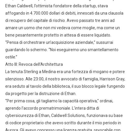
Ethan Caldwell, l’ottimista fondatore della startup, stava
affogando in 4.700.000 dollari di debiti, innescati da una clausola
di recupero del capitale di rischio. Avevo passato tre anni ad
amare un uomo che non mi vedeva come moglie, ma come un
bene pesantemente protetto in attesa di essere liquidato.
“Pensa di orchestrare un’acquisizione aziendale,” sussurrai
guardando lo schermo. “Noi eseguiremo uno smantellamento
ostile.”
Atto III: Revoca dell’Architettura
La tenuta Sterling a Medina era una fortezza di mogano e potere
silenzioso. Alle 23:00, il nostro avvocato di famiglia, Harrison Gray,
era seduto al tavolo della biblioteca, il suo blocco legale fungendo
da progetto per la distruzione di Ethan.
“Per prima cosa, gli tagliamo la capacità operativa,” ordinai,
aprendo l’accordo prematrimoniale. L’intera ditta di
cybersicurezza di Ethan, Caldwell Solutions, funzionava su base
di codice proprietario che avevo scritto durante il mio periodo in
Aurora. Gli avevo concesso una licenza gratuita, revocabile con