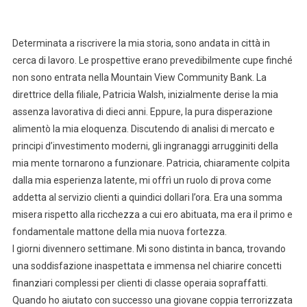
Determinata a riscrivere la mia storia, sono andata in città in
cerca di lavoro. Le prospettive erano prevedibilmente cupe finché
non sono entrata nella Mountain View Community Bank. La
direttrice della filiale, Patricia Walsh, inizialmente derise la mia
assenza lavorativa di dieci anni. Eppure, la pura disperazione
alimentò la mia eloquenza. Discutendo di analisi di mercato e
principi d’investimento moderni, gli ingranaggi arrugginiti della
mia mente tornarono a funzionare. Patricia, chiaramente colpita
dalla mia esperienza latente, mi offrì un ruolo di prova come
addetta al servizio clienti a quindici dollari l’ora. Era una somma
misera rispetto alla ricchezza a cui ero abituata, ma era il primo e
fondamentale mattone della mia nuova fortezza.
I giorni divennero settimane. Mi sono distinta in banca, trovando
una soddisfazione inaspettata e immensa nel chiarire concetti
finanziari complessi per clienti di classe operaia sopraffatti.
Quando ho aiutato con successo una giovane coppia terrorizzata