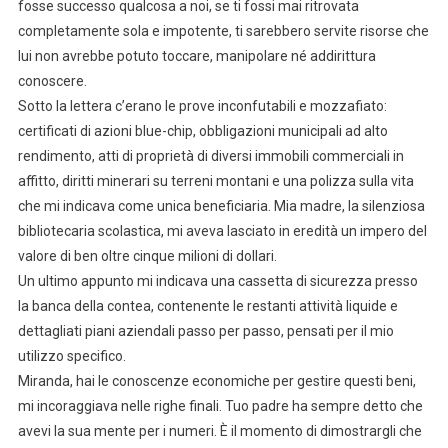
fosse successo qualcosa a noi, se ti fossi mai ritrovata
completamente sola e impotente, ti sarebbero servite risorse che
lui non avrebbe potuto toccare, manipolare né addirittura
conoscere.
Sotto la lettera c’erano le prove inconfutabili e mozzafiato:
certificati di azioni blue-chip, obbligazioni municipali ad alto
rendimento, atti di proprietà di diversi immobili commerciali in
affitto, diritti minerari su terreni montani e una polizza sulla vita
che mi indicava come unica beneficiaria. Mia madre, la silenziosa
bibliotecaria scolastica, mi aveva lasciato in eredità un impero del
valore di ben oltre cinque milioni di dollari.
Un ultimo appunto mi indicava una cassetta di sicurezza presso
la banca della contea, contenente le restanti attività liquide e
dettagliati piani aziendali passo per passo, pensati per il mio
utilizzo specifico.
Miranda, hai le conoscenze economiche per gestire questi beni,
mi incoraggiava nelle righe finali. Tuo padre ha sempre detto che
avevi la sua mente per i numeri. È il momento di dimostrargli che