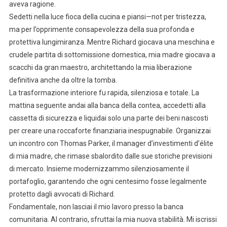
aveva ragione.
Sedetti nella luce fioca della cucina e piansi—not per tristezza,
ma per l’opprimente consapevolezza della sua profonda e
protettiva lungimiranza. Mentre Richard giocava una meschina e
crudele partita di sottomissione domestica, mia madre giocava a
scacchi da gran maestro, architettando la mia liberazione
definitiva anche da oltre la tomba.
La trasformazione interiore fu rapida, silenziosa e totale. La
mattina seguente andai alla banca della contea, accedetti alla
cassetta di sicurezza e liquidai solo una parte dei beni nascosti
per creare una roccaforte finanziaria inespugnabile. Organizzai
un incontro con Thomas Parker, il manager d’investimenti d’élite
di mia madre, che rimase sbalordito dalle sue storiche previsioni
di mercato. Insieme modernizzammo silenziosamente il
portafoglio, garantendo che ogni centesimo fosse legalmente
protetto dagli avvocati di Richard.
Fondamentale, non lasciai il mio lavoro presso la banca
comunitaria. Al contrario, sfruttai la mia nuova stabilità. Mi iscrissi