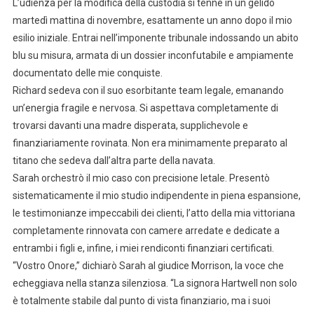
L’udienza per la modifica della custodia si tenne in un gelido
martedì mattina di novembre, esattamente un anno dopo il mio
esilio iniziale. Entrai nell’imponente tribunale indossando un abito
blu su misura, armata di un dossier inconfutabile e ampiamente
documentato delle mie conquiste.
Richard sedeva con il suo esorbitante team legale, emanando
un’energia fragile e nervosa. Si aspettava completamente di
trovarsi davanti una madre disperata, supplichevole e
finanziariamente rovinata. Non era minimamente preparato al
titano che sedeva dall’altra parte della navata.
Sarah orchestrò il mio caso con precisione letale. Presentò
sistematicamente il mio studio indipendente in piena espansione,
le testimonianze impeccabili dei clienti, l’atto della mia vittoriana
completamente rinnovata con camere arredate e dedicate a
entrambi i figli e, infine, i miei rendiconti finanziari certificati.
“Vostro Onore,” dichiarò Sarah al giudice Morrison, la voce che
echeggiava nella stanza silenziosa. “La signora Hartwell non solo
è totalmente stabile dal punto di vista finanziario, ma i suoi