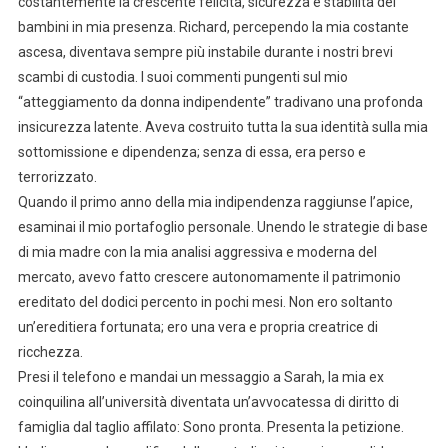
costantemente la crescente felicità, sicurezza e stabilità dei
bambini in mia presenza. Richard, percependo la mia costante
ascesa, diventava sempre più instabile durante i nostri brevi
scambi di custodia. I suoi commenti pungenti sul mio
“atteggiamento da donna indipendente” tradivano una profonda
insicurezza latente. Aveva costruito tutta la sua identità sulla mia
sottomissione e dipendenza; senza di essa, era perso e
terrorizzato.
Quando il primo anno della mia indipendenza raggiunse l’apice,
esaminai il mio portafoglio personale. Unendo le strategie di base
di mia madre con la mia analisi aggressiva e moderna del
mercato, avevo fatto crescere autonomamente il patrimonio
ereditato del dodici percento in pochi mesi. Non ero soltanto
un’ereditiera fortunata; ero una vera e propria creatrice di
ricchezza.
Presi il telefono e mandai un messaggio a Sarah, la mia ex
coinquilina all’università diventata un’avvocatessa di diritto di
famiglia dal taglio affilato: Sono pronta. Presenta la petizione.