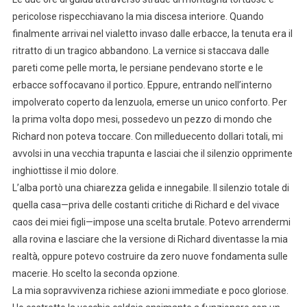
pericolose rispecchiavano la mia discesa interiore. Quando
finalmente arrivai nel vialetto invaso dalle erbacce, la tenuta era il
ritratto di un tragico abbandono. La vernice si staccava dalle
pareti come pelle morta, le persiane pendevano storte e le
erbacce soffocavano il portico. Eppure, entrando nell’interno
impolverato coperto da lenzuola, emerse un unico conforto. Per
la prima volta dopo mesi, possedevo un pezzo di mondo che
Richard non poteva toccare. Con milleduecento dollari totali, mi
avvolsi in una vecchia trapunta e lasciai che il silenzio opprimente
inghiottisse il mio dolore.
L’alba portò una chiarezza gelida e innegabile. Il silenzio totale di
quella casa—priva delle costanti critiche di Richard e del vivace
caos dei miei figli—impose una scelta brutale. Potevo arrendermi
alla rovina e lasciare che la versione di Richard diventasse la mia
realtà, oppure potevo costruire da zero nuove fondamenta sulle
macerie. Ho scelto la seconda opzione.
La mia sopravvivenza richiese azioni immediate e poco gloriose.