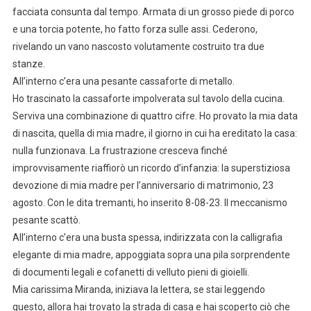
facciata consunta dal tempo. Armata di un grosso piede di porco
e una torcia potente, ho fatto forza sulle assi. Cederono,
rivelando un vano nascosto volutamente costruito tra due
stanze.
All’interno c’era una pesante cassaforte di metallo.
Ho trascinato la cassaforte impolverata sul tavolo della cucina.
Serviva una combinazione di quattro cifre. Ho provato la mia data
di nascita, quella di mia madre, il giorno in cui ha ereditato la casa:
nulla funzionava. La frustrazione cresceva finché
improvvisamente riaffiorò un ricordo d’infanzia: la superstiziosa
devozione di mia madre per l’anniversario di matrimonio, 23
agosto. Con le dita tremanti, ho inserito 8-08-23. Il meccanismo
pesante scattò.
All’interno c’era una busta spessa, indirizzata con la calligrafia
elegante di mia madre, appoggiata sopra una pila sorprendente
di documenti legali e cofanetti di velluto pieni di gioielli.
Mia carissima Miranda, iniziava la lettera, se stai leggendo
questo, allora hai trovato la strada di casa e hai scoperto ciò che