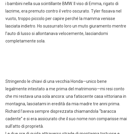
i bambini nella sua scintillante BMW. Il viso di Emma, rigato di
lacrime, era premuto contro il vetro oscurato. Tyler fissava nel
vuoto, troppo piccolo per capire perché la mamma venisse
lasciata indietro. Ho sussurrato loro un muto giuramento mentre
l’auto di lusso si allontanava velocemente, lasciandomi
completamente sola.
Stringendo le chiavi di una vecchia Honda—unico bene
legalmente intestato a me prima del matrimonio—mi resi conto
che mi restava una sola ancora: una fatiscente casa vittoriana in
montagna, lasciatami in eredità da mia madre tre anni prima.
Richard l’aveva sempre disprezzata chiamandola “baracca
cadente” e si era assicurato che il suo nome non comparisse mai
sull’atto di proprietà.
Le due ore di guida attraverso strade di montagna tortuose e