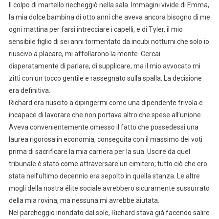
Il colpo di martello riecheggiò nella sala. Immagini vivide di Emma,
la mia dolce bambina di otto anni che aveva ancora bisogno di me
ogni mattina per farsi intrecciare i capelli, e di Tyler, il mio
sensibile figlio di sei anni tormentato da incubi notturni che solo io
riuscivo a placare, mi affollarono la mente. Cercai
disperatamente di parlare, di supplicare, ma il mio avvocato mi
zittì con un tocco gentile e rassegnato sulla spalla. La decisione
era definitiva.
Richard era riuscito a dipingermi come una dipendente frivola e
incapace di lavorare che non portava altro che spese all’unione.
Aveva convenientemente omesso il fatto che possedessi una
laurea rigorosa in economia, conseguita con il massimo dei voti
prima di sacrificare la mia carriera per la sua. Uscire da quel
tribunale è stato come attraversare un cimitero; tutto ciò che ero
stata nell’ultimo decennio era sepolto in quella stanza. Le altre
mogli della nostra élite sociale avrebbero sicuramente sussurrato
della mia rovina, ma nessuna mi avrebbe aiutata.
Nel parcheggio inondato dal sole, Richard stava già facendo salire