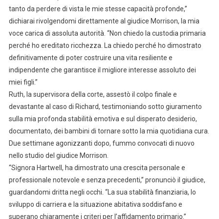
tanto da perdere di vista le mie stesse capacità profonde,”
dichiarai rivolgendomi direttamente al giudice Morrison, la mia
voce carica di assoluta autorità. “Non chiedo la custodia primaria
perché ho ereditato ricchezza. La chiedo perché ho dimostrato
definitivamente di poter costruire una vita resiliente e
indipendente che garantisce il migliore interesse assoluto dei
miei figli.”
Ruth, la supervisora della corte, assestò il colpo finale e
devastante al caso di Richard, testimoniando sotto giuramento
sulla mia profonda stabilità emotiva e sul disperato desiderio,
documentato, dei bambini di tornare sotto la mia quotidiana cura.
Due settimane agonizzanti dopo, fummo convocati di nuovo
nello studio del giudice Morrison.
“Signora Hartwell, ha dimostrato una crescita personale e
professionale notevole e senza precedenti,” pronunciò il giudice,
guardandomi dritta negli occhi. “La sua stabilità finanziaria, lo
sviluppo di carriera e la situazione abitativa soddisfano e
superano chiaramente i criteri per l’affidamento primario.”