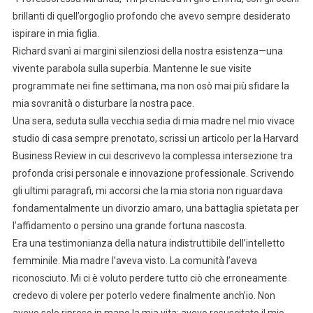
brillanti di quell’orgoglio profondo che avevo sempre desiderato
ispirare in mia figlia.
Richard svanì ai margini silenziosi della nostra esistenza—una
vivente parabola sulla superbia. Mantenne le sue visite
programmate nei fine settimana, ma non osò mai più sfidare la
mia sovranità o disturbare la nostra pace.
Una sera, seduta sulla vecchia sedia di mia madre nel mio vivace
studio di casa sempre prenotato, scrissi un articolo per la Harvard
Business Review in cui descrivevo la complessa intersezione tra
profonda crisi personale e innovazione professionale. Scrivendo
gli ultimi paragrafi, mi accorsi che la mia storia non riguardava
fondamentalmente un divorzio amaro, una battaglia spietata per
l’affidamento o persino una grande fortuna nascosta.
Era una testimonianza della natura indistruttibile dell’intelletto
femminile. Mia madre l’aveva visto. La comunità l’aveva
riconosciuto. Mi ci è voluto perdere tutto ciò che erroneamente
credevo di volere per poterlo vedere finalmente anch’io. Non