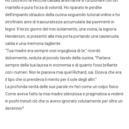
Ho costretto la vecchia caldaia ansimante a funzionare con un
martello e pura forza di volontà. Ho riparato le perdite
dell’impianto idraulico della cucina seguendo tutorial online e ho
strofinato anni di trascuratezza accumulata dai pavimenti in
legno. Il terzo giorno del mio isolamento, una vicina, la signora
Henderson, si presentò alla mia porta portando una casseruola
calda e una memoria tagliente.
“Tua madre era sempre così orgogliosa di te,” ricordò
dolcemente, seduta al piccolo tavolo della cucina. “Parlava
sempre della tua laurea in economia e di quanto fossi brillante
con i numeri. Non le piaceva mai quel Richard, sai. Diceva che era
il tipo che si prendeva il merito per il sole degli altri.”
La profonda verità delle sue parole mi ferì come un colpo fisico.
Come aveva fatto la mia madre silenziosa e pragmatica a vedere
in pochi minuti ciò che io avevo ignorato volutamente per oltre un
decennio?