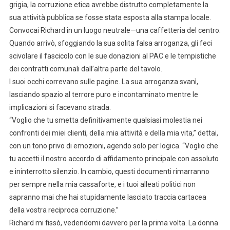
grigia, la corruzione etica avrebbe distrutto completamente la
sua attività pubblica se fosse stata esposta alla stampa locale.
Convocai Richard in un luogo neutrale—una caffetteria del centro.
Quando arrivò, sfoggiando la sua solita falsa arroganza, gli feci
scivolare il fascicolo con le sue donazioni al PAC e le tempistiche
dei contratti comunali dall’altra parte del tavolo.
I suoi occhi correvano sulle pagine. La sua arroganza svanì,
lasciando spazio al terrore puro e incontaminato mentre le
implicazioni si facevano strada.
“Voglio che tu smetta definitivamente qualsiasi molestia nei
confronti dei miei clienti, della mia attività e della mia vita,” dettai,
con un tono privo di emozioni, agendo solo per logica. “Voglio che
tu accetti il nostro accordo di affidamento principale con assoluto
e ininterrotto silenzio. In cambio, questi documenti rimarranno
per sempre nella mia cassaforte, e i tuoi alleati politici non
sapranno mai che hai stupidamente lasciato traccia cartacea
della vostra reciproca corruzione.”
Richard mi fissò, vedendomi davvero per la prima volta. La donna