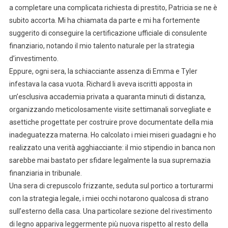
a completare una complicata richiesta di prestito, Patricia se ne è
subito accorta. Mi ha chiamata da parte e mi ha fortemente
suggerito di conseguire la certificazione ufficiale di consulente
finanziario, notando il mio talento naturale per la strategia
d’investimento.
Eppure, ogni sera, la schiacciante assenza di Emma e Tyler
infestava la casa vuota. Richard li aveva iscritti apposta in
un’esclusiva accademia privata a quaranta minuti di distanza,
organizzando meticolosamente visite settimanali sorvegliate e
asettiche progettate per costruire prove documentate della mia
inadeguatezza materna. Ho calcolato i miei miseri guadagni e ho
realizzato una verità agghiacciante: il mio stipendio in banca non
sarebbe mai bastato per sfidare legalmente la sua supremazia
finanziaria in tribunale.
Una sera di crepuscolo frizzante, seduta sul portico a torturarmi
con la strategia legale, i miei occhi notarono qualcosa di strano
sull’esterno della casa. Una particolare sezione del rivestimento
di legno appariva leggermente più nuova rispetto al resto della