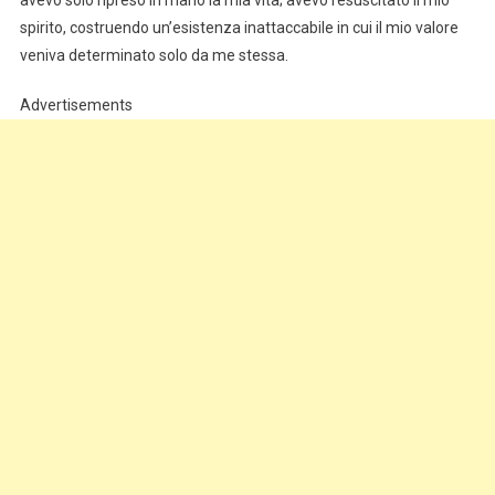
avevo solo ripreso in mano la mia vita; avevo resuscitato il mio
spirito, costruendo un’esistenza inattaccabile in cui il mio valore
veniva determinato solo da me stessa.
Advertisements