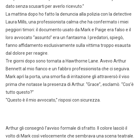
dato senza scusarti per averlo ricevuto.”
La mattina dopo ho fatto la denuncia alla polizia con la detective
Laura Mills, una professionista calma che ha confermato i miei
peggiori timori: il documento usato da Mark e Paige era falso e il
loro avvocato “assunto” era un fantasma. I predatori, spiegò,
fanno affidamento esclusivamente sulla vittima troppo esausta
dal dolore per reagire.
Tre giorni dopo sono tornata a Hawthorne Lane. Avevo Arthur
Bennett al mio fianco e un fabbro professionista che ci seguiva.
Mark aprì la porta, una smorfia di irritazione gli attraversò il viso
prima che notasse la presenza di Arthur. “Grace”, esclamò. “Cos’è
tutto questo?”
“Questo è il mio avvocato,” risposi con sicurezza.
Arthur gli consegnò l’avviso formale di sfratto. Il colore lasciò il
volto di Mark così velocemente che sembrava una scena teatrale.