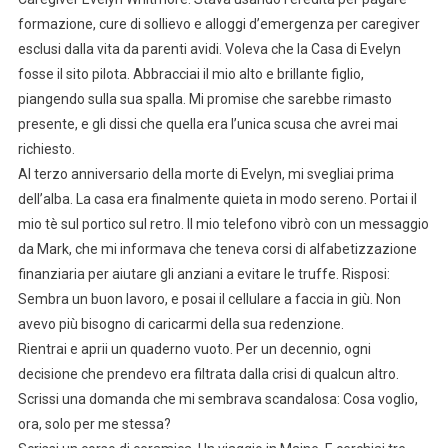
formazione, cure di sollievo e alloggi d’emergenza per caregiver
esclusi dalla vita da parenti avidi. Voleva che la Casa di Evelyn
fosse il sito pilota. Abbracciai il mio alto e brillante figlio,
piangendo sulla sua spalla. Mi promise che sarebbe rimasto
presente, e gli dissi che quella era l’unica scusa che avrei mai
richiesto.
Al terzo anniversario della morte di Evelyn, mi svegliai prima
dell’alba. La casa era finalmente quieta in modo sereno. Portai il
mio tè sul portico sul retro. Il mio telefono vibrò con un messaggio
da Mark, che mi informava che teneva corsi di alfabetizzazione
finanziaria per aiutare gli anziani a evitare le truffe. Risposi:
Sembra un buon lavoro, e posai il cellulare a faccia in giù. Non
avevo più bisogno di caricarmi della sua redenzione.
Rientrai e aprii un quaderno vuoto. Per un decennio, ogni
decisione che prendevo era filtrata dalla crisi di qualcun altro.
Scrissi una domanda che mi sembrava scandalosa: Cosa voglio,
ora, solo per me stessa?