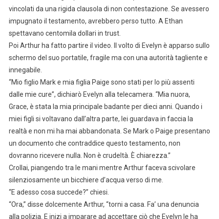
vincolati da una rigida clausola di non contestazione. Se avessero
impugnato il testamento, avrebbero perso tutto. A Ethan
spettavano centomila dollari in trust.
Poi Arthur ha fatto partire il video. Il volto di Evelyn è apparso sullo
schermo del suo portatile, fragile ma con una autorità tagliente e
innegabile.
“Mio figlio Mark e mia figlia Paige sono stati per lo più assenti
dalle mie cure”, dichiarò Evelyn alla telecamera. “Mia nuora,
Grace, è stata la mia principale badante per dieci anni. Quando i
miei figli si voltavano dall’altra parte, lei guardava in faccia la
realtà e non mi ha mai abbandonata. Se Mark o Paige presentano
un documento che contraddice questo testamento, non
dovranno ricevere nulla. Non è crudeltà. È chiarezza.”
Crollai, piangendo tra le mani mentre Arthur faceva scivolare
silenziosamente un bicchiere d’acqua verso di me.
“E adesso cosa succede?” chiesi.
“Ora,” disse dolcemente Arthur, “torni a casa. Fa’ una denuncia
alla polizia. E inizi a imparare ad accettare ciò che Evelyn le ha