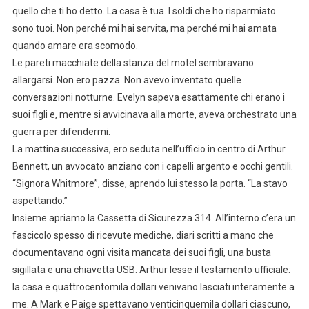
quello che ti ho detto. La casa è tua. I soldi che ho risparmiato
sono tuoi. Non perché mi hai servita, ma perché mi hai amata
quando amare era scomodo.
Le pareti macchiate della stanza del motel sembravano
allargarsi. Non ero pazza. Non avevo inventato quelle
conversazioni notturne. Evelyn sapeva esattamente chi erano i
suoi figli e, mentre si avvicinava alla morte, aveva orchestrato una
guerra per difendermi.
La mattina successiva, ero seduta nell’ufficio in centro di Arthur
Bennett, un avvocato anziano con i capelli argento e occhi gentili.
“Signora Whitmore”, disse, aprendo lui stesso la porta. “La stavo
aspettando.”
Insieme apriamo la Cassetta di Sicurezza 314. All’interno c’era un
fascicolo spesso di ricevute mediche, diari scritti a mano che
documentavano ogni visita mancata dei suoi figli, una busta
sigillata e una chiavetta USB. Arthur lesse il testamento ufficiale:
la casa e quattrocentomila dollari venivano lasciati interamente a
me. A Mark e Paige spettavano venticinquemila dollari ciascuno,