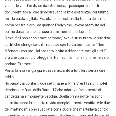
vestiti, le vecchie divise da infermiera, il passaporto, e tutti i
documenti fiscali che dimostravano la mia esistenza. Per ultimo,
misi la busta sigillata. Era stata nascosta nella fodera della mia
borsa per tre giorni, da quando Evelyn me l’aveva premuta nel
palmo durante uno dei suoi ultimi momenti di lucidità.
“I miei figli non sono brave persone,” aveva sussurrato, le sue dita
sottili che stringevano il mio polso con forza terrificante. “Non
difenderli con me. Hai passato la vita a difendere tutti gli altri. È
ora che qualcuno protegga te. Non aprirla finché non me ne sarò
andata. Prometti.”
Portai la mia valigia giù e passai accanto a tutti loro senza dire
addio.
Ho pagato in contanti due settimane al Pine Crest Inn, un motel
deprimente fuori dalla Route 17 che odorava fortemente di
candeggina e moquette vecchia. Quella prima notte mi sono
sdraiata sopra la coperta ruvida completamente vestita. Alle due
del mattino mi sono svegliata con il cuore che martellava contro
le costole, convinta di aver sentito Evelyn chiamare dal dolore. Mi