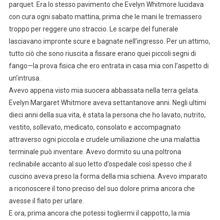
parquet. Era lo stesso pavimento che Evelyn Whitmore lucidava
con cura ogni sabato mattina, prima che le mani le tremassero
troppo per reggere uno straccio. Le scarpe del funerale
lasciavano impronte scure e bagnate nell’ingresso. Per un attimo,
tutto ciò che sono riuscita a fissare erano quei piccoli segni di
fango—la prova fisica che ero entrata in casa mia con l’aspetto di
un’intrusa.
Avevo appena visto mia suocera abbassata nella terra gelata.
Evelyn Margaret Whitmore aveva settantanove anni. Negli ultimi
dieci anni della sua vita, è stata la persona che ho lavato, nutrito,
vestito, sollevato, medicato, consolato e accompagnato
attraverso ogni piccola e crudele umiliazione che una malattia
terminale può inventare. Avevo dormito su una poltrona
reclinabile accanto al suo letto d’ospedale così spesso che il
cuscino aveva preso la forma della mia schiena. Avevo imparato
a riconoscere il tono preciso del suo dolore prima ancora che
avesse il fiato per urlare.
E ora, prima ancora che potessi togliermi il cappotto, la mia