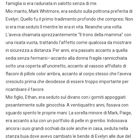
famiglia si era radunata in salotto senza di me.
Mio marito, Mark Whitmore, era seduto sulla poltrona preferita di
Evelyn. Quello fu il primo tradimento profondo che compresi. Non
si era mai seduto lì mentre lei era in vita. Neanche una volta.
L’aveva chiamata sprezzantemente “Il trono della mamma” con
una risata vuota, trattando l’affetto come qualcosa da mostrare
in sicurezza a distanza. Per anni, era passato accanto a quella
sedia senza fermarsi—accanto alla donna fragile rannicchiata
sotto una coperta all’uncinetto, accanto al vassoio affollato di
flaconi di pillole color ambra, accanto al corpo stesso che l’aveva
cresciuto prima che decidesse di essere troppo importante per
ricambiare il favore.
Mio figlio, Ethan, era seduto sul divano con i gomiti appoggiati
pesantemente sulle ginocchia. A ventiquattro anni, fissava con
sguardo spento le proprie mani. La sorella minore di Mark, Paige,
era accanto a lui con un portfolio di pelle in grembo. Indossava
ancora i suoi grandi occhiali da sole anche in casa, seduta nella
stanza buia dove avevo cambiato le bende di Evelyn alle due del