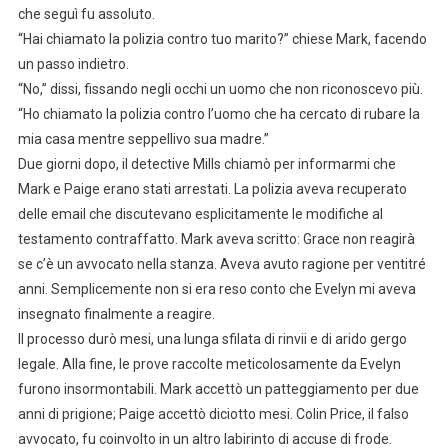
che seguì fu assoluto.
“Hai chiamato la polizia contro tuo marito?” chiese Mark, facendo
un passo indietro.
“No,” dissi, fissando negli occhi un uomo che non riconoscevo più.
“Ho chiamato la polizia contro l’uomo che ha cercato di rubare la
mia casa mentre seppellivo sua madre.”
Due giorni dopo, il detective Mills chiamò per informarmi che
Mark e Paige erano stati arrestati. La polizia aveva recuperato
delle email che discutevano esplicitamente le modifiche al
testamento contraffatto. Mark aveva scritto: Grace non reagirà
se c’è un avvocato nella stanza. Aveva avuto ragione per ventitré
anni. Semplicemente non si era reso conto che Evelyn mi aveva
insegnato finalmente a reagire.
Il processo durò mesi, una lunga sfilata di rinvii e di arido gergo
legale. Alla fine, le prove raccolte meticolosamente da Evelyn
furono insormontabili. Mark accettò un patteggiamento per due
anni di prigione; Paige accettò diciotto mesi. Colin Price, il falso
avvocato, fu coinvolto in un altro labirinto di accuse di frode.