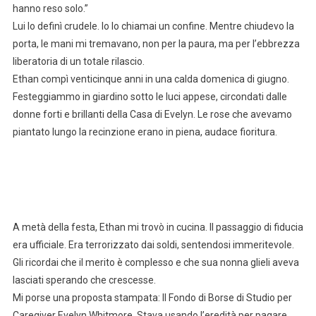
hanno reso solo.”
Lui lo definì crudele. Io lo chiamai un confine. Mentre chiudevo la
porta, le mani mi tremavano, non per la paura, ma per l’ebbrezza
liberatoria di un totale rilascio.
Ethan compì venticinque anni in una calda domenica di giugno.
Festeggiammo in giardino sotto le luci appese, circondati dalle
donne forti e brillanti della Casa di Evelyn. Le rose che avevamo
piantato lungo la recinzione erano in piena, audace fioritura.
A metà della festa, Ethan mi trovò in cucina. Il passaggio di fiducia
era ufficiale. Era terrorizzato dai soldi, sentendosi immeritevole.
Gli ricordai che il merito è complesso e che sua nonna glieli aveva
lasciati sperando che crescesse.
Mi porse una proposta stampata: Il Fondo di Borse di Studio per
Caregiver Evelyn Whitmore. Stava usando l’eredità per pagare