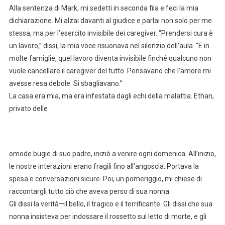
Alla sentenza di Mark, mi sedetti in seconda fila e feci la mia
dichiarazione. Mi alzai davanti al giudice e parlai non solo per me
stessa, ma per l’esercito invisibile dei caregiver. “Prendersi cura è
un lavoro,” dissi, la mia voce risuonava nel silenzio dell’aula. “E in
molte famiglie, quel lavoro diventa invisibile finché qualcuno non
vuole cancellare il caregiver del tutto. Pensavano che l’amore mi
avesse resa debole. Si sbagliavano.”
La casa era mia, ma era infestata dagli echi della malattia. Ethan,
privato delle
omode bugie di suo padre, iniziò a venire ogni domenica. All’inizio,
le nostre interazioni erano fragili fino all’angoscia. Portava la
spesa e conversazioni sicure. Poi, un pomeriggio, mi chiese di
raccontargli tutto ciò che aveva perso di sua nonna.
Gli dissi la verità—il bello, il tragico e il terrificante. Gli dissi che sua
nonna insisteva per indossare il rossetto sul letto di morte, e gli