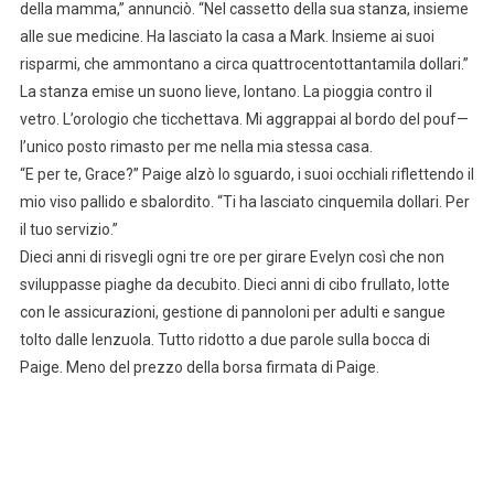
della mamma,” annunciò. “Nel cassetto della sua stanza, insieme
alle sue medicine. Ha lasciato la casa a Mark. Insieme ai suoi
risparmi, che ammontano a circa quattrocentottantamila dollari.”
La stanza emise un suono lieve, lontano. La pioggia contro il
vetro. L’orologio che ticchettava. Mi aggrappai al bordo del pouf—
l’unico posto rimasto per me nella mia stessa casa.
“E per te, Grace?” Paige alzò lo sguardo, i suoi occhiali riflettendo il
mio viso pallido e sbalordito. “Ti ha lasciato cinquemila dollari. Per
il tuo servizio.”
Dieci anni di risvegli ogni tre ore per girare Evelyn così che non
sviluppasse piaghe da decubito. Dieci anni di cibo frullato, lotte
con le assicurazioni, gestione di pannoloni per adulti e sangue
tolto dalle lenzuola. Tutto ridotto a due parole sulla bocca di
Paige. Meno del prezzo della borsa firmata di Paige.