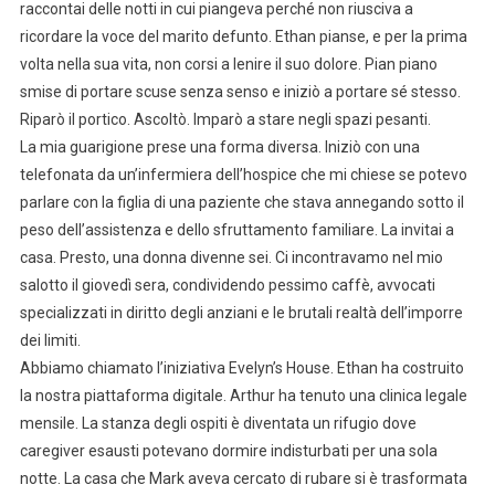
raccontai delle notti in cui piangeva perché non riusciva a
ricordare la voce del marito defunto. Ethan pianse, e per la prima
volta nella sua vita, non corsi a lenire il suo dolore. Pian piano
smise di portare scuse senza senso e iniziò a portare sé stesso.
Riparò il portico. Ascoltò. Imparò a stare negli spazi pesanti.
La mia guarigione prese una forma diversa. Iniziò con una
telefonata da un’infermiera dell’hospice che mi chiese se potevo
parlare con la figlia di una paziente che stava annegando sotto il
peso dell’assistenza e dello sfruttamento familiare. La invitai a
casa. Presto, una donna divenne sei. Ci incontravamo nel mio
salotto il giovedì sera, condividendo pessimo caffè, avvocati
specializzati in diritto degli anziani e le brutali realtà dell’imporre
dei limiti.
Abbiamo chiamato l’iniziativa Evelyn’s House. Ethan ha costruito
la nostra piattaforma digitale. Arthur ha tenuto una clinica legale
mensile. La stanza degli ospiti è diventata un rifugio dove
caregiver esausti potevano dormire indisturbati per una sola
notte. La casa che Mark aveva cercato di rubare si è trasformata