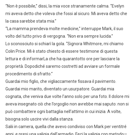
“Non è possibile,” dissi, la mia voce stranamente calma. “Evelyn
mi aveva detto che voleva che fossi al sicuro. Mi aveva detto che
la casa sarebbe stata mia.”
“La mamma prendeva molte medicine,” interruppe Mark, il suo
volto del tutto privo di vergogna. “Non era sempre lucida.”
Lo sconosciuto si schiarì la gola. “Signora Whitmore, mi chiamo
Colin Price. Mi è stato chiesto di essere testimone di questa
lettura e di informarLa che ha quarantotto ore per lasciare la
proprietà. Dopodiché saremo costretti ad avviare un formale
procedimento di sfratto.”
Guardai mio figlio, che vigliaccamente fissava il pavimento.
Guardai mio marito, diventato un usurpatore. Guardai mia
cognata, che veniva due volte l’anno solo per una foto. Il dolore mi
aveva insegnato ciò che l’orgoglio non avrebbe mai saputo: non si
può combattere ogni battaglia nell’attimo in cui inizia. A volte,
bisogna solo uscire vivi dalla stanza.
Salii in camera, quella che avevo condiviso con Mark per ventitré
anni, e presi una valigia dall’armadio. Feci la valigia con metodo—