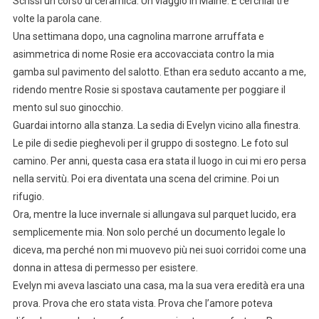
Scrissi un corso di ceramica. Un viaggio in Maine. E cerchiai tre
volte la parola cane.
Una settimana dopo, una cagnolina marrone arruffata e
asimmetrica di nome Rosie era accovacciata contro la mia
gamba sul pavimento del salotto. Ethan era seduto accanto a me,
ridendo mentre Rosie si spostava cautamente per poggiare il
mento sul suo ginocchio.
Guardai intorno alla stanza. La sedia di Evelyn vicino alla finestra.
Le pile di sedie pieghevoli per il gruppo di sostegno. Le foto sul
camino. Per anni, questa casa era stata il luogo in cui mi ero persa
nella servitù. Poi era diventata una scena del crimine. Poi un
rifugio.
Ora, mentre la luce invernale si allungava sul parquet lucido, era
semplicemente mia. Non solo perché un documento legale lo
diceva, ma perché non mi muovevo più nei suoi corridoi come una
donna in attesa di permesso per esistere.
Evelyn mi aveva lasciato una casa, ma la sua vera eredità era una
prova. Prova che ero stata vista. Prova che l’amore poteva