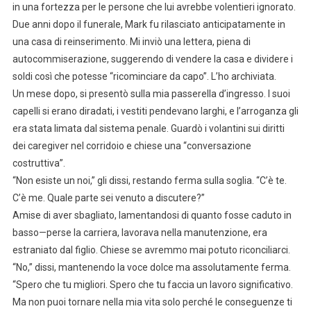
in una fortezza per le persone che lui avrebbe volentieri ignorato.
Due anni dopo il funerale, Mark fu rilasciato anticipatamente in
una casa di reinserimento. Mi inviò una lettera, piena di
autocommiserazione, suggerendo di vendere la casa e dividere i
soldi così che potesse “ricominciare da capo”. L’ho archiviata.
Un mese dopo, si presentò sulla mia passerella d’ingresso. I suoi
capelli si erano diradati, i vestiti pendevano larghi, e l’arroganza gli
era stata limata dal sistema penale. Guardò i volantini sui diritti
dei caregiver nel corridoio e chiese una “conversazione
costruttiva”.
“Non esiste un noi,” gli dissi, restando ferma sulla soglia. “C’è te.
C’è me. Quale parte sei venuto a discutere?”
Amise di aver sbagliato, lamentandosi di quanto fosse caduto in
basso—perse la carriera, lavorava nella manutenzione, era
estraniato dal figlio. Chiese se avremmo mai potuto riconciliarci.
“No,” dissi, mantenendo la voce dolce ma assolutamente ferma.
“Spero che tu migliori. Spero che tu faccia un lavoro significativo.
Ma non puoi tornare nella mia vita solo perché le conseguenze ti