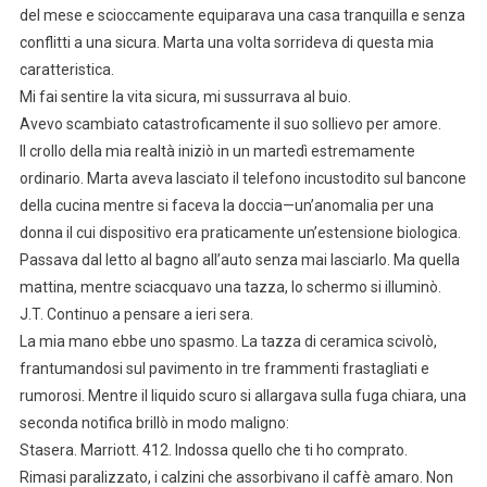
del mese e scioccamente equiparava una casa tranquilla e senza
conflitti a una sicura. Marta una volta sorrideva di questa mia
caratteristica.
Mi fai sentire la vita sicura, mi sussurrava al buio.
Avevo scambiato catastroficamente il suo sollievo per amore.
Il crollo della mia realtà iniziò in un martedì estremamente
ordinario. Marta aveva lasciato il telefono incustodito sul bancone
della cucina mentre si faceva la doccia—un’anomalia per una
donna il cui dispositivo era praticamente un’estensione biologica.
Passava dal letto al bagno all’auto senza mai lasciarlo. Ma quella
mattina, mentre sciacquavo una tazza, lo schermo si illuminò.
J.T. Continuo a pensare a ieri sera.
La mia mano ebbe uno spasmo. La tazza di ceramica scivolò,
frantumandosi sul pavimento in tre frammenti frastagliati e
rumorosi. Mentre il liquido scuro si allargava sulla fuga chiara, una
seconda notifica brillò in modo maligno:
Stasera. Marriott. 412. Indossa quello che ti ho comprato.
Rimasi paralizzato, i calzini che assorbivano il caffè amaro. Non