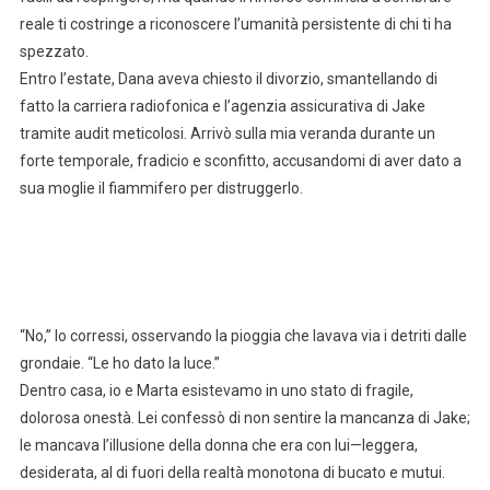
reale ti costringe a riconoscere l’umanità persistente di chi ti ha
spezzato.
Entro l’estate, Dana aveva chiesto il divorzio, smantellando di
fatto la carriera radiofonica e l’agenzia assicurativa di Jake
tramite audit meticolosi. Arrivò sulla mia veranda durante un
forte temporale, fradicio e sconfitto, accusandomi di aver dato a
sua moglie il fiammifero per distruggerlo.
“No,” lo corressi, osservando la pioggia che lavava via i detriti dalle
grondaie. “Le ho dato la luce.”
Dentro casa, io e Marta esistevamo in uno stato di fragile,
dolorosa onestà. Lei confessò di non sentire la mancanza di Jake;
le mancava l’illusione della donna che era con lui—leggera,
desiderata, al di fuori della realtà monotona di bucato e mutui.