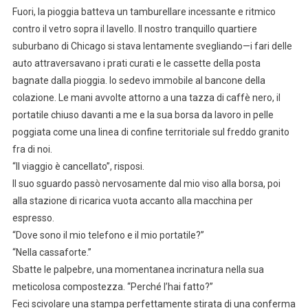
Fuori, la pioggia batteva un tamburellare incessante e ritmico
contro il vetro sopra il lavello. Il nostro tranquillo quartiere
suburbano di Chicago si stava lentamente svegliando—i fari delle
auto attraversavano i prati curati e le cassette della posta
bagnate dalla pioggia. Io sedevo immobile al bancone della
colazione. Le mani avvolte attorno a una tazza di caffè nero, il
portatile chiuso davanti a me e la sua borsa da lavoro in pelle
poggiata come una linea di confine territoriale sul freddo granito
fra di noi.
“Il viaggio è cancellato”, risposi.
Il suo sguardo passò nervosamente dal mio viso alla borsa, poi
alla stazione di ricarica vuota accanto alla macchina per
espresso.
“Dove sono il mio telefono e il mio portatile?”
“Nella cassaforte.”
Sbatte le palpebre, una momentanea incrinatura nella sua
meticolosa compostezza. “Perché l’hai fatto?”
Feci scivolare una stampa perfettamente stirata di una conferma