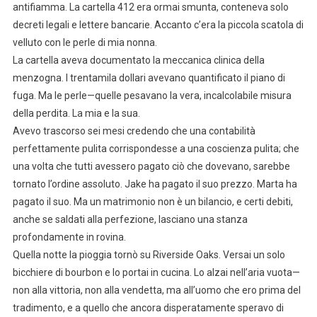
antifiamma. La cartella 412 era ormai smunta, conteneva solo
decreti legali e lettere bancarie. Accanto c’era la piccola scatola di
velluto con le perle di mia nonna.
La cartella aveva documentato la meccanica clinica della
menzogna. I trentamila dollari avevano quantificato il piano di
fuga. Ma le perle—quelle pesavano la vera, incalcolabile misura
della perdita. La mia e la sua.
Avevo trascorso sei mesi credendo che una contabilità
perfettamente pulita corrispondesse a una coscienza pulita; che
una volta che tutti avessero pagato ciò che dovevano, sarebbe
tornato l’ordine assoluto. Jake ha pagato il suo prezzo. Marta ha
pagato il suo. Ma un matrimonio non è un bilancio, e certi debiti,
anche se saldati alla perfezione, lasciano una stanza
profondamente in rovina.
Quella notte la pioggia tornò su Riverside Oaks. Versai un solo
bicchiere di bourbon e lo portai in cucina. Lo alzai nell’aria vuota—
non alla vittoria, non alla vendetta, ma all’uomo che ero prima del
tradimento, e a quello che ancora disperatamente speravo di