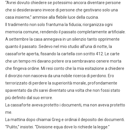
“Avrei dovuto chiedere se potessimo ancora diventare persone
che si desideravano invece di persone che gestivano solo una
casa insieme,” ammise alla flebile luce della cucina.
Il tradimento non solo frantuma la fiducia; riorganizza ogni
memoria comune, rendendo il passato completamente artificiale.
A settembre la casa annegava in un silenzio tanto opprimente
quanto il passato. Sedevo nel mio studio all’una di notte, la
cassaforte aperta, fissando la cartella con scritto 412. Le carte
che un tempo mi davano potere ora sembravano cenere morta
che fingeva ordine. Mi resi conto che la mia esitazione a chiedere
il divorzio non nasceva da una nobile ricerca di perdono. Ero
terrorizzato di perdere la superiorità morale, profondamente
spaventato da chi sarei diventato una volta che non fossi stato
più definito dal suo errore.
La cassaforte aveva protetto i documenti, ma non aveva protetto
me.
La mattina dopo chiamai Greg e ordinai il deposito dei documenti.
“Pulito,” insistei. “Divisione equa dove lo richiede la legge.”