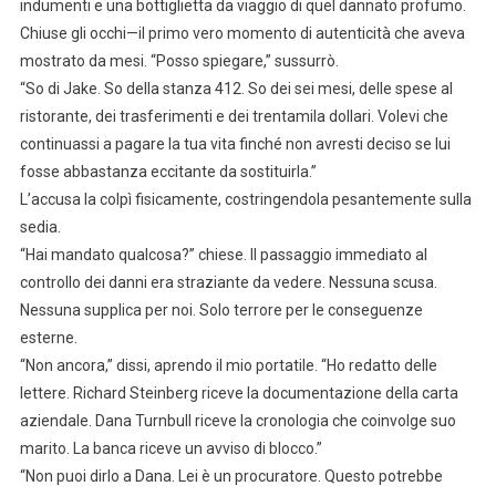
indumenti e una bottiglietta da viaggio di quel dannato profumo.
Chiuse gli occhi—il primo vero momento di autenticità che aveva
mostrato da mesi. “Posso spiegare,” sussurrò.
“So di Jake. So della stanza 412. So dei sei mesi, delle spese al
ristorante, dei trasferimenti e dei trentamila dollari. Volevi che
continuassi a pagare la tua vita finché non avresti deciso se lui
fosse abbastanza eccitante da sostituirla.”
L’accusa la colpì fisicamente, costringendola pesantemente sulla
sedia.
“Hai mandato qualcosa?” chiese. Il passaggio immediato al
controllo dei danni era straziante da vedere. Nessuna scusa.
Nessuna supplica per noi. Solo terrore per le conseguenze
esterne.
“Non ancora,” dissi, aprendo il mio portatile. “Ho redatto delle
lettere. Richard Steinberg riceve la documentazione della carta
aziendale. Dana Turnbull riceve la cronologia che coinvolge suo
marito. La banca riceve un avviso di blocco.”
“Non puoi dirlo a Dana. Lei è un procuratore. Questo potrebbe