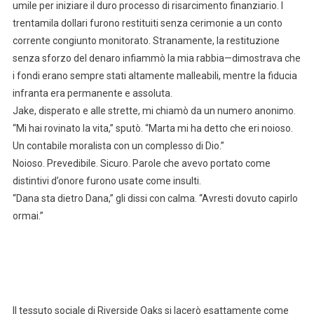
umile per iniziare il duro processo di risarcimento finanziario. I
trentamila dollari furono restituiti senza cerimonie a un conto
corrente congiunto monitorato. Stranamente, la restituzione
senza sforzo del denaro infiammò la mia rabbia—dimostrava che
i fondi erano sempre stati altamente malleabili, mentre la fiducia
infranta era permanente e assoluta.
Jake, disperato e alle strette, mi chiamò da un numero anonimo.
“Mi hai rovinato la vita,” sputò. “Marta mi ha detto che eri noioso.
Un contabile moralista con un complesso di Dio.”
Noioso. Prevedibile. Sicuro. Parole che avevo portato come
distintivi d’onore furono usate come insulti.
“Dana sta dietro Dana,” gli dissi con calma. “Avresti dovuto capirlo
ormai.”
Il tessuto sociale di Riverside Oaks si lacerò esattamente come