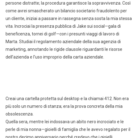
persone distratte; la procedura garantisce la sopravvivenza. Così
come avrei smascherato un bilancio societario fraudolento per
un cliente, iniziai a passare in rassegna senza sosta la mia stessa
vita. Incrociai la presenza pubblica di Jake sui social—gala di
beneficenza, tornei di golf—con i presunti viaggi di lavoro di
Marta. Studiai il regolamento aziendale della sua agenzia di
marketing, annotando le rigide clausole riguardanti le risorse
dell’azienda e l’uso improprio della carta aziendale.
Creai una cartella protetta sul desktop e la chiamai 412. Non era
più solo un numero di stanza; era la prova concreta della mia
obsolescenza.
Quella sera, mentre lei indossava un abito nero incrociato e le
perle di mia nonna—gioielli di famiglia che le avevo regalato per il
nostro decimo anniversario perché credevo che i gioielli