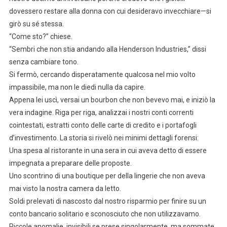
dovessero restare alla donna con cui desideravo invecchiare—si
girò su sé stessa.
“Come sto?” chiese.
“Sembri che non stia andando alla Henderson Industries,” dissi
senza cambiare tono.
Si fermò, cercando disperatamente qualcosa nel mio volto
impassibile, ma non le diedi nulla da capire.
Appena lei uscì, versai un bourbon che non bevevo mai, e iniziò la
vera indagine. Riga per riga, analizzai i nostri conti correnti
cointestati, estratti conto delle carte di credito e i portafogli
d’investimento. La storia si rivelò nei minimi dettagli forensi:
Una spesa al ristorante in una sera in cui aveva detto di essere
impegnata a preparare delle proposte.
Uno scontrino di una boutique per della lingerie che non aveva
mai visto la nostra camera da letto.
Soldi prelevati di nascosto dal nostro risparmio per finire su un
conto bancario solitario e sconosciuto che non utilizzavamo.
Piccole anomalie, invisibili se prese singolarmente, ma sommate,