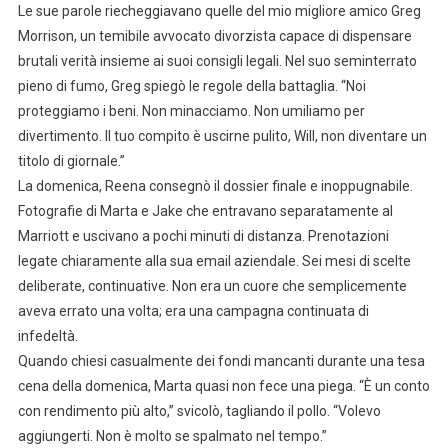
Le sue parole riecheggiavano quelle del mio migliore amico Greg
Morrison, un temibile avvocato divorzista capace di dispensare
brutali verità insieme ai suoi consigli legali. Nel suo seminterrato
pieno di fumo, Greg spiegò le regole della battaglia. “Noi
proteggiamo i beni. Non minacciamo. Non umiliamo per
divertimento. Il tuo compito è uscirne pulito, Will, non diventare un
titolo di giornale.”
La domenica, Reena consegnò il dossier finale e inoppugnabile.
Fotografie di Marta e Jake che entravano separatamente al
Marriott e uscivano a pochi minuti di distanza. Prenotazioni
legate chiaramente alla sua email aziendale. Sei mesi di scelte
deliberate, continuative. Non era un cuore che semplicemente
aveva errato una volta; era una campagna continuata di
infedeltà.
Quando chiesi casualmente dei fondi mancanti durante una tesa
cena della domenica, Marta quasi non fece una piega. “È un conto
con rendimento più alto,” svicolò, tagliando il pollo. “Volevo
aggiungerti. Non è molto se spalmato nel tempo.”