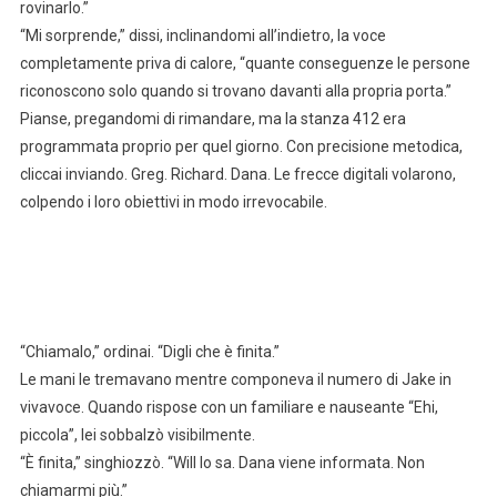
rovinarlo.”
“Mi sorprende,” dissi, inclinandomi all’indietro, la voce
completamente priva di calore, “quante conseguenze le persone
riconoscono solo quando si trovano davanti alla propria porta.”
Pianse, pregandomi di rimandare, ma la stanza 412 era
programmata proprio per quel giorno. Con precisione metodica,
cliccai inviando. Greg. Richard. Dana. Le frecce digitali volarono,
colpendo i loro obiettivi in modo irrevocabile.
“Chiamalo,” ordinai. “Digli che è finita.”
Le mani le tremavano mentre componeva il numero di Jake in
vivavoce. Quando rispose con un familiare e nauseante “Ehi,
piccola”, lei sobbalzò visibilmente.
“È finita,” singhiozzò. “Will lo sa. Dana viene informata. Non
chiamarmi più.”