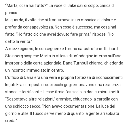
“Marta, cosa hai fatto?” La voce di Jake salì di colpo, carica di
panico.
Mi guardò, il volto che si frantumava in un mosaico di dolore e
profonda consapevolezza. Non cosa è successo, ma cosa hai
fatto. “Ho fatto ciò che avrei dovuto fare prima,” rispose. “Ho
detto la verità.”
A mezzogiorno, le conseguenze furono catastrofiche. Richard
Steinberg sospese Marta in attesa di un’indagine interna sull’uso
improprio della carta aziendale. Dana Turnbull chiamò, chiedendo
un incontro immediato in centro.
L’ufficio di Dana era una vera e propria fortezza di riconoscimenti
legali. Era composta, i suoi occhi grigi emanavano una resilienza
stanca e terrificante. Lesse il mio fascicolo in dodici minuti netti.
“Sospettavo altre relazioni,” ammise, chiudendo la cartella con
uno schiocco secco. “Non avevo documentazione. La luce del
giorno è utile. Il fuoco serve meno di quanto la gente arrabbiata
creda.”