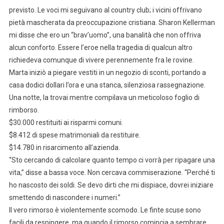
previsto. Le voci mi seguivano al country club; i vicini offrivano
pietà mascherata da preoccupazione cristiana. Sharon Kellerman
mi disse che ero un “brav’uomo”, una banalità che non offriva
alcun conforto. Essere l’eroe nella tragedia di qualcun altro
richiedeva comunque di vivere perennemente fra le rovine.
Marta iniziò a piegare vestiti in un negozio di sconti, portando a
casa dodici dollari l’ora e una stanca, silenziosa rassegnazione.
Una notte, la trovai mentre compilava un meticoloso foglio di
rimborso.
$30.000 restituiti ai risparmi comuni.
$8.412 di spese matrimoniali da restituire.
$14.780 in risarcimento all’azienda.
“Sto cercando di calcolare quanto tempo ci vorrà per ripagare una
vita,” disse a bassa voce. Non cercava commiserazione. “Perché ti
ho nascosto dei soldi. Se devo dirti che mi dispiace, dovrei iniziare
smettendo di nascondere i numeri.”
Il vero rimorso è violentemente scomodo. Le finte scuse sono
facili da respingere, ma quando il rimorso comincia a sembrare