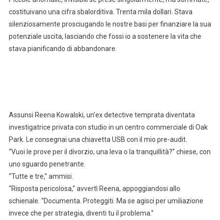
costituivano una cifra sbalorditiva. Trenta mila dollari. Stava
silenziosamente prosciugando le nostre basi per finanziare la sua
potenziale uscita, lasciando che fossi io a sostenere la vita che
stava pianificando di abbandonare.
Assunsi Reena Kowalski, un’ex detective temprata diventata
investigatrice privata con studio in un centro commerciale di Oak
Park. Le consegnai una chiavetta USB con il mio pre-audit.
“Vuoi le prove per il divorzio, una leva o la tranquillità?” chiese, con
uno sguardo penetrante.
“Tutte e tre,” ammisi.
“Risposta pericolosa,” avvertì Reena, appoggiandosi allo
schienale. “Documenta. Proteggiti. Ma se agisci per umiliazione
invece che per strategia, diventi tu il problema.”