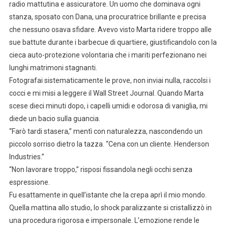
radio mattutina e assicuratore. Un uomo che dominava ogni
stanza, sposato con Dana, una procuratrice brillante e precisa
che nessuno osava sfidare. Avevo visto Marta ridere troppo alle
sue battute durante i barbecue di quartiere, giustificandolo con la
cieca auto-protezione volontaria che i mariti perfezionano nei
lunghi matrimoni stagnanti.
Fotografai sistematicamente le prove, non inviai nulla, raccolsi i
cocci e mi misi a leggere il Wall Street Journal. Quando Marta
scese dieci minuti dopo, i capelli umidi e odorosa di vaniglia, mi
diede un bacio sulla guancia.
“Farò tardi stasera,” mentì con naturalezza, nascondendo un
piccolo sorriso dietro la tazza. “Cena con un cliente. Henderson
Industries.”
“Non lavorare troppo,” risposi fissandola negli occhi senza
espressione.
Fu esattamente in quell’istante che la crepa aprì il mio mondo.
Quella mattina allo studio, lo shock paralizzante si cristallizzò in
una procedura rigorosa e impersonale. L’emozione rende le