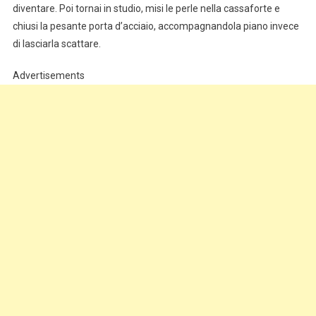
diventare. Poi tornai in studio, misi le perle nella cassaforte e
chiusi la pesante porta d’acciaio, accompagnandola piano invece
di lasciarla scattare.
Advertisements