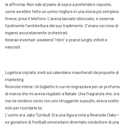
la affrontai. Non salii al piano di sopra a pretendere risposte,
come avrebbe fatto un uomo migliore in una storia più semplice.
Invece, presi il telefono. L’aveva lasciato sbloccato, e osservai
facilmente l’architettura del suo tradimento. C’erano sei mesi di
inganni accuratamente orchestrati:
Itinerari inventati: weekend “ritiro” e pranzi lunghi, infiniti e
nascosti.
Logistica criptata: inviti sul calendario mascherati da proposte di
marketing.
Ricevute intime: Un biglietto in cui mi ringraziava per un profumo
di marca che mi aveva regalato a Natale. Una fragranza che, ora
me ne rendevo conto con uno struggente sussulto, aveva scelto
solo per ricordarle lui.
L’uomo era Jake Turnbull. Era una figura nota a Riverside Oaks—
ex giocatore di football universitario diventato conduttore di una