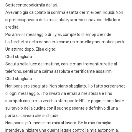
Settecentododicimila dollari.
Avevano già calcolato la somma esatta dei miei beni liquidi. Non
si preoccupavano della mia salute; si preoccupavano della loro
eredità.
Poi arrivò il messaggio di Tyler, completo di emoji che ride:
La forchetta della nonna era come un martello pneumatico però.
Un attimo dopo, Elise digitò:
Chat sbagliata.
Seduta nella luce del mattino, con le mani tremanti strette al
telefono, sentii una calma assoluta e terrificante assalirmi.
Chat sbagliata.
Non pensiero sbagliato. Non piano sbagliato. Ho fatto screenshot
di ogni messaggio, li ho inviati via email a me stessa e li ho
stampati con la mia vecchia stampante HP. Le pagine sono finite
sul tavolo della cucina con il suono pesante e definitivo di una
porta di caveau che si chiude.
Non piansi più. Invece, mi misi al lavoro. Se la mia famiglia
intendeva iniziare una guerra legale contro la mia autonomia,