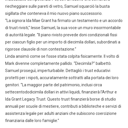
riecheggiare sulle pareti di vetro, Samuel squarciò la busta
sigillata che conteneva il mio nuovo piano successorio.
“La signora Ida Mae Grant ha firmato un testamento e un accordo
di trust rivisti,” lesse Samuel, la sua voce un muro insormontabile
di autorità legale. “Il piano rivisto prevede doni condizionali fissi
per ciascun figlio per un importo di diecimila dollari, subordinati a
rigorose clausole di non contestazione.”
Linda ansimò come se fosse stata colpita fisicamente. Il volto di
Mark divenne completamente pallido. “Diecimila?” balbettò.
Samuel proseguì, imperturbabile. Dettagliò i trust educativi
protetti per i nipoti, accuratamente sottratti alla portata dei loro
genitori. “La maggior parte del patrimonio, inclusi circa
settecentododicimila dollari in attivi liquidi, finanzierà l’Arthur e
Ida Grant Legacy Trust. Questo trust finanzierà borse di studio
annuali per scuole di mestiere, contributi a biblioteche e servizi di
assistenza legale per adulti anziani che subiscono coercizione
finanziaria dalle loro famiglie.”