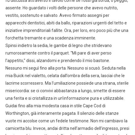
fu discussa attraverso il tavolo come se fossi già sorda, o peggio,
assente. Ho guardato i volti delle persone che avevo nutrito,
vestito, sostenuto e salvato. Avevo firmato assegni per
apparecchi dentistici, abiti da ballo, riparazioni urgenti del tetto e
iniziative imprenditoriali fallite. Ora, per loro, ero poco più che una
forchetta tremante e una scadenza imminente.
Spinsi indietro la sedia, le gambe di legno che stridevano
rumorosamente contro il parquet. “Mi pare di aver perso
l’appetito,” dissi, alzandomi e prendendo il mio bastone.
Nessuno mi seguì fino alla porta. Nessuno si scusò. Seduta nella
mia Buick nel vialetto, celata dall’ombra della sera, lasciai che le
lacrime scorressero. Ma l’umiliazione possiede una strana, sterile
misericordia: se ci convivi abbastanza a lungo, smette di essere
una ferita e si cristallizza in un’informazione pura e utilizzabile.
Guidai fino alla mia modesta casa in stile Cape Cod di
Worthington, già interamente pagata. Il silenzio delle stanze
vuote mi accolse come un fedele testimone. Non mi cambiavo la
camicetta blu. Invece, andai dritta nell’armadio dell’ingresso, presi