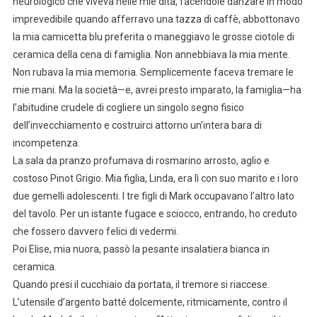
neurologico che viveva nelle mie dita, facendole danzare in modo
imprevedibile quando afferravo una tazza di caffè, abbottonavo
la mia camicetta blu preferita o maneggiavo le grosse ciotole di
ceramica della cena di famiglia. Non annebbiava la mia mente.
Non rubava la mia memoria. Semplicemente faceva tremare le
mie mani. Ma la società—e, avrei presto imparato, la famiglia—ha
l’abitudine crudele di cogliere un singolo segno fisico
dell’invecchiamento e costruirci attorno un’intera bara di
incompetenza.
La sala da pranzo profumava di rosmarino arrosto, aglio e
costoso Pinot Grigio. Mia figlia, Linda, era lì con suo marito e i loro
due gemelli adolescenti. I tre figli di Mark occupavano l’altro lato
del tavolo. Per un istante fugace e sciocco, entrando, ho creduto
che fossero davvero felici di vedermi.
Poi Elise, mia nuora, passò la pesante insalatiera bianca in
ceramica.
Quando presi il cucchiaio da portata, il tremore si riaccese.
L’utensile d’argento batté dolcemente, ritmicamente, contro il