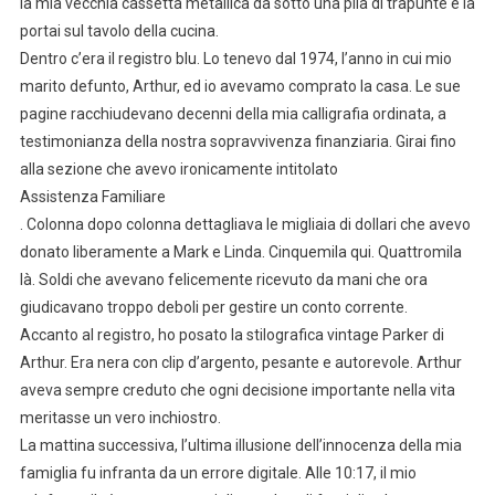
la mia vecchia cassetta metallica da sotto una pila di trapunte e la
portai sul tavolo della cucina.
Dentro c’era il registro blu. Lo tenevo dal 1974, l’anno in cui mio
marito defunto, Arthur, ed io avevamo comprato la casa. Le sue
pagine racchiudevano decenni della mia calligrafia ordinata, a
testimonianza della nostra sopravvivenza finanziaria. Girai fino
alla sezione che avevo ironicamente intitolato
Assistenza Familiare
. Colonna dopo colonna dettagliava le migliaia di dollari che avevo
donato liberamente a Mark e Linda. Cinquemila qui. Quattromila
là. Soldi che avevano felicemente ricevuto da mani che ora
giudicavano troppo deboli per gestire un conto corrente.
Accanto al registro, ho posato la stilografica vintage Parker di
Arthur. Era nera con clip d’argento, pesante e autorevole. Arthur
aveva sempre creduto che ogni decisione importante nella vita
meritasse un vero inchiostro.
La mattina successiva, l’ultima illusione dell’innocenza della mia
famiglia fu infranta da un errore digitale. Alle 10:17, il mio