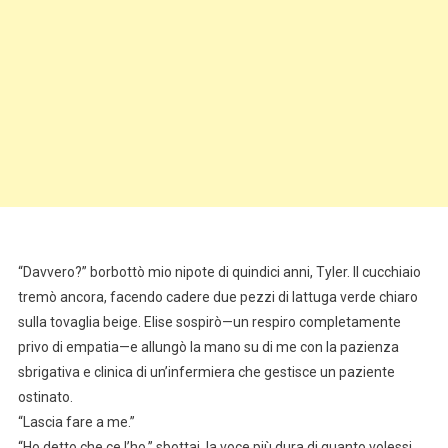
“Davvero?” borbottò mio nipote di quindici anni, Tyler. Il cucchiaio
tremò ancora, facendo cadere due pezzi di lattuga verde chiaro
sulla tovaglia beige. Elise sospirò—un respiro completamente
privo di empatia—e allungò la mano su di me con la pazienza
sbrigativa e clinica di un’infermiera che gestisce un paziente
ostinato.
“Lascia fare a me.”
“Ho detto che ce l’ho,” sbottai, la voce più dura di quanto volessi.