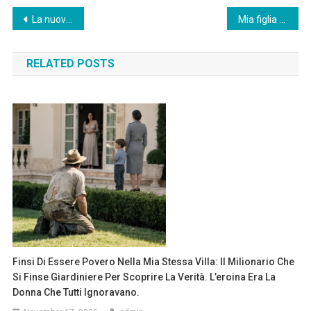
Post
La nuova moglie del mio ex-marito mi ha fatto stare in fondo alla cerimonia di laurea di mio figlio… poi mio figlio ha detto una frase che ha fatto alzare in piedi tutto l’auditorium.
Mia figlia ha scritto: “Stai scegliendo te stesso invece dei tuoi nipoti” — tutto quello che ho fatto è stato programmare il mio…
navigation
RELATED POSTS
Finsi Di Essere Povero Nella Mia Stessa Villa: Il Milionario Che
Si Finse Giardiniere Per Scoprire La Verità. L’eroina Era La
Donna Che Tutti Ignoravano.