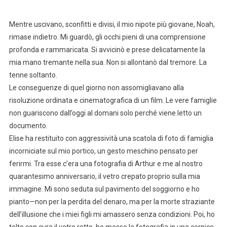
Mentre uscivano, sconfitti e divisi, il mio nipote più giovane, Noah,
rimase indietro. Mi guardò, gli occhi pieni di una comprensione
profonda e rammaricata. Si avvicinò e prese delicatamente la
mia mano tremante nella sua. Non si allontanò dal tremore. La
tenne soltanto.
Le conseguenze di quel giorno non assomigliavano alla
risoluzione ordinata e cinematografica di un film. Le vere famiglie
non guariscono dall’oggi al domani solo perché viene letto un
documento.
Elise ha restituito con aggressività una scatola di foto di famiglia
incorniciate sul mio portico, un gesto meschino pensato per
ferirmi. Tra esse c’era una fotografia di Arthur e me al nostro
quarantesimo anniversario, il vetro crepato proprio sulla mia
immagine. Mi sono seduta sul pavimento del soggiorno e ho
pianto—non per la perdita del denaro, ma per la morte straziante
dell’illusione che i miei figli mi amassero senza condizioni. Poi, ho
tolto con cura il vetro rotto, ho messo la fotografia in una cornice