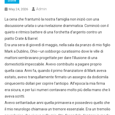
Storie
Admin
May 24, 2026
La cena che frantumò la nostra famiglia non iniziò con una
discussione urlata o una rivelazione drammatica. Cominciò con il
quieto e ritmico battere di una forchetta d’argento contro un
piatto Crate & Barrel.
Era una sera di giovedì di maggio, nella sala da pranzo di mio figlio
Mark a Dublino, Ohio—un sobborgo curatissimo dove le ville di
mattoni sembravano progettate per dare l’illusione di una
domesticità impeccabile. Avevo contribuito a pagare proprio
quella casa. Anni fa, quando il primo finanziatore di Mark aveva
esitato, avevo tranquillamente firmato un assegno da dodicimila
cinquecento dollari per coprire l’anticipo. All’epoca la mia firma
era sicura, e per lui i numeri contavano molto più della mano che li
aveva scritti.
Avevo settantadue anni quella primavera e possedevo quello che
il mio neurologo chiamava un tremore essenziale. Era un tremolio