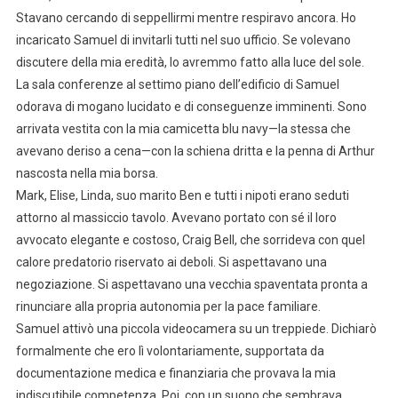
Stavano cercando di seppellirmi mentre respiravo ancora. Ho
incaricato Samuel di invitarli tutti nel suo ufficio. Se volevano
discutere della mia eredità, lo avremmo fatto alla luce del sole.
La sala conferenze al settimo piano dell’edificio di Samuel
odorava di mogano lucidato e di conseguenze imminenti. Sono
arrivata vestita con la mia camicetta blu navy—la stessa che
avevano deriso a cena—con la schiena dritta e la penna di Arthur
nascosta nella mia borsa.
Mark, Elise, Linda, suo marito Ben e tutti i nipoti erano seduti
attorno al massiccio tavolo. Avevano portato con sé il loro
avvocato elegante e costoso, Craig Bell, che sorrideva con quel
calore predatorio riservato ai deboli. Si aspettavano una
negoziazione. Si aspettavano una vecchia spaventata pronta a
rinunciare alla propria autonomia per la pace familiare.
Samuel attivò una piccola videocamera su un treppiede. Dichiarò
formalmente che ero lì volontariamente, supportata da
documentazione medica e finanziaria che provava la mia
indiscutibile competenza. Poi, con un suono che sembrava