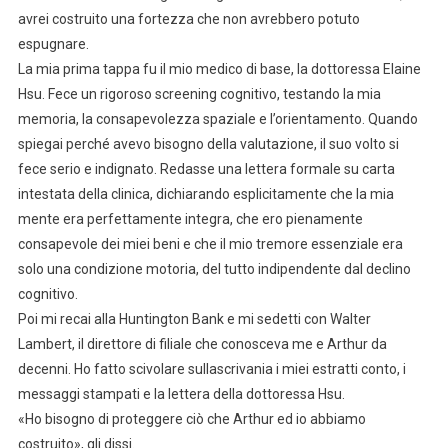
avrei costruito una fortezza che non avrebbero potuto
espugnare.
La mia prima tappa fu il mio medico di base, la dottoressa Elaine
Hsu. Fece un rigoroso screening cognitivo, testando la mia
memoria, la consapevolezza spaziale e l’orientamento. Quando
spiegai perché avevo bisogno della valutazione, il suo volto si
fece serio e indignato. Redasse una lettera formale su carta
intestata della clinica, dichiarando esplicitamente che la mia
mente era perfettamente integra, che ero pienamente
consapevole dei miei beni e che il mio tremore essenziale era
solo una condizione motoria, del tutto indipendente dal declino
cognitivo.
Poi mi recai alla Huntington Bank e mi sedetti con Walter
Lambert, il direttore di filiale che conosceva me e Arthur da
decenni. Ho fatto scivolare sullascrivania i miei estratti conto, i
messaggi stampati e la lettera della dottoressa Hsu.
«Ho bisogno di proteggere ciò che Arthur ed io abbiamo
costruito», gli dissi.