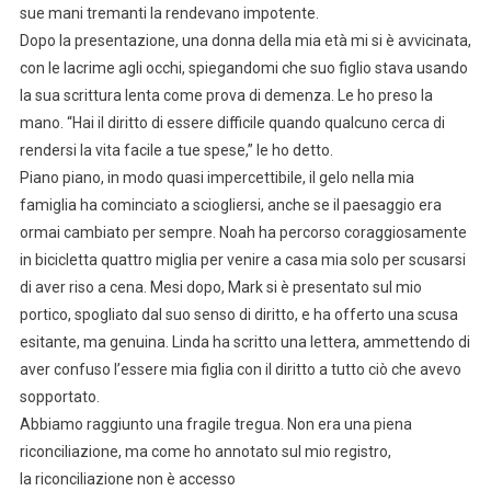
sue mani tremanti la rendevano impotente.
Dopo la presentazione, una donna della mia età mi si è avvicinata,
con le lacrime agli occhi, spiegandomi che suo figlio stava usando
la sua scrittura lenta come prova di demenza. Le ho preso la
mano. “Hai il diritto di essere difficile quando qualcuno cerca di
rendersi la vita facile a tue spese,” le ho detto.
Piano piano, in modo quasi impercettibile, il gelo nella mia
famiglia ha cominciato a sciogliersi, anche se il paesaggio era
ormai cambiato per sempre. Noah ha percorso coraggiosamente
in bicicletta quattro miglia per venire a casa mia solo per scusarsi
di aver riso a cena. Mesi dopo, Mark si è presentato sul mio
portico, spogliato dal suo senso di diritto, e ha offerto una scusa
esitante, ma genuina. Linda ha scritto una lettera, ammettendo di
aver confuso l’essere mia figlia con il diritto a tutto ciò che avevo
sopportato.
Abbiamo raggiunto una fragile tregua. Non era una piena
riconciliazione, ma come ho annotato sul mio registro,
la riconciliazione non è accesso