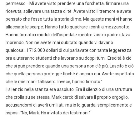
permesso… Mi avete visto prendere una forchetta, firmare una
ricevuta, sollevare una tazza di tè. Avete visto il tremore e avete
pensato che fosse tutta la storia di me. Ma queste mani vi hanno
allacciato le scarpe. Hanno fatto quadrare i conti a mezzanotte.
Hanno firmato i moduli dell’ospedale mentre vostro padre stava
morendo. Non ne avete mai dubitato quando vi davano
qualcosa… I 712.000 dollari di cui parlavate con tanta leggerezza
ora aiuteranno studenti che lavorano su doppi turni. Eredità è ciò
che si può prendere quando una persona non c’è più. Lascito è ciò
che quella persona protegge finché è ancora qui. Avete aspettato
che le mie mani fallissero. Invece, hanno firmato.”
Il silenzio nella stanza era assoluto. Era il silenzio di una struttura
che crolla su se stessa. Mark cercò di salvare il proprio orgoglio,
accusandomi di averli umiliati, ma io lo guardai semplicemente e
risposi: “No, Mark. Ho invitato dei testimoni.”