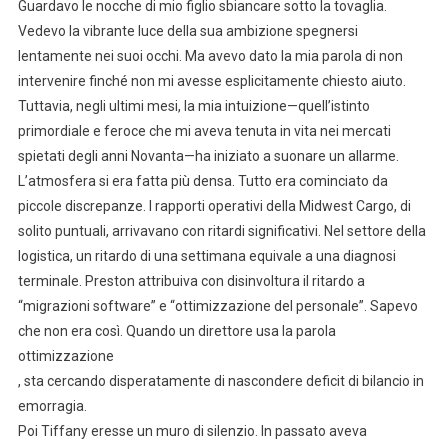
Guardavo le nocche di mio figlio sbiancare sotto la tovaglia.
Vedevo la vibrante luce della sua ambizione spegnersi
lentamente nei suoi occhi. Ma avevo dato la mia parola di non
intervenire finché non mi avesse esplicitamente chiesto aiuto.
Tuttavia, negli ultimi mesi, la mia intuizione—quell’istinto
primordiale e feroce che mi aveva tenuta in vita nei mercati
spietati degli anni Novanta—ha iniziato a suonare un allarme.
L’atmosfera si era fatta più densa. Tutto era cominciato da
piccole discrepanze. I rapporti operativi della Midwest Cargo, di
solito puntuali, arrivavano con ritardi significativi. Nel settore della
logistica, un ritardo di una settimana equivale a una diagnosi
terminale. Preston attribuiva con disinvoltura il ritardo a
“migrazioni software” e “ottimizzazione del personale”. Sapevo
che non era così. Quando un direttore usa la parola
ottimizzazione
, sta cercando disperatamente di nascondere deficit di bilancio in
emorragia.
Poi Tiffany eresse un muro di silenzio. In passato aveva