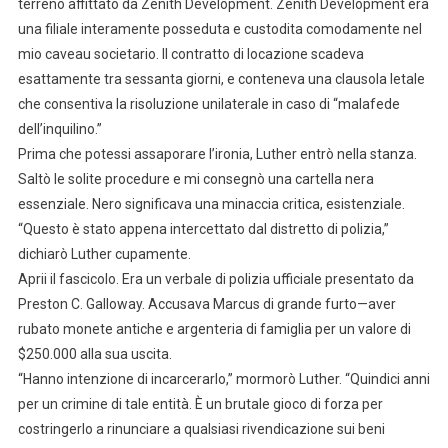
terreno affittato da Zenith Development. Zenith Development era
una filiale interamente posseduta e custodita comodamente nel
mio caveau societario. Il contratto di locazione scadeva
esattamente tra sessanta giorni, e conteneva una clausola letale
che consentiva la risoluzione unilaterale in caso di “malafede
dell’inquilino.”
Prima che potessi assaporare l’ironia, Luther entrò nella stanza.
Saltò le solite procedure e mi consegnò una cartella nera
essenziale. Nero significava una minaccia critica, esistenziale.
“Questo è stato appena intercettato dal distretto di polizia,”
dichiarò Luther cupamente.
Aprii il fascicolo. Era un verbale di polizia ufficiale presentato da
Preston C. Galloway. Accusava Marcus di grande furto—aver
rubato monete antiche e argenteria di famiglia per un valore di
$250.000 alla sua uscita.
“Hanno intenzione di incarcerarlo,” mormorò Luther. “Quindici anni
per un crimine di tale entità. È un brutale gioco di forza per
costringerlo a rinunciare a qualsiasi rivendicazione sui beni