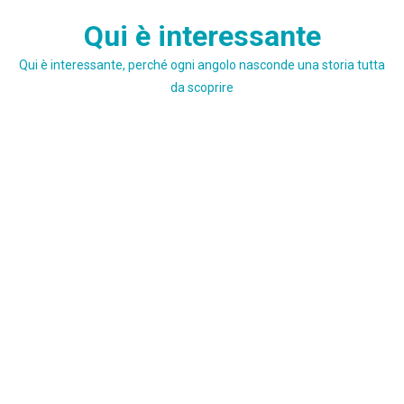
Skip
Qui è interessante
to
content
Qui è interessante, perché ogni angolo nasconde una storia tutta
da scoprire