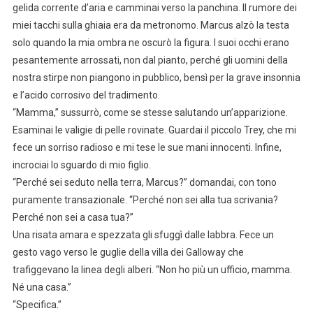
gelida corrente d’aria e camminai verso la panchina. Il rumore dei
miei tacchi sulla ghiaia era da metronomo. Marcus alzò la testa
solo quando la mia ombra ne oscurò la figura. I suoi occhi erano
pesantemente arrossati, non dal pianto, perché gli uomini della
nostra stirpe non piangono in pubblico, bensì per la grave insonnia
e l’acido corrosivo del tradimento.
“Mamma,” sussurrò, come se stesse salutando un’apparizione.
Esaminai le valigie di pelle rovinate. Guardai il piccolo Trey, che mi
fece un sorriso radioso e mi tese le sue mani innocenti. Infine,
incrociai lo sguardo di mio figlio.
“Perché sei seduto nella terra, Marcus?” domandai, con tono
puramente transazionale. “Perché non sei alla tua scrivania?
Perché non sei a casa tua?”
Una risata amara e spezzata gli sfuggì dalle labbra. Fece un
gesto vago verso le guglie della villa dei Galloway che
trafiggevano la linea degli alberi. “Non ho più un ufficio, mamma.
Né una casa.”
“Specifica.”