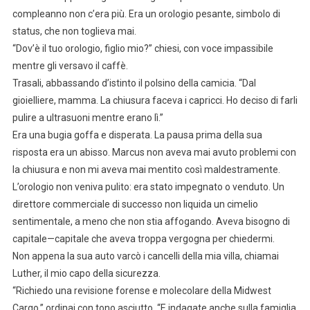
compleanno non c’era più. Era un orologio pesante, simbolo di
status, che non toglieva mai.
“Dov’è il tuo orologio, figlio mio?” chiesi, con voce impassibile
mentre gli versavo il caffè.
Trasali, abbassando d’istinto il polsino della camicia. “Dal
gioielliere, mamma. La chiusura faceva i capricci. Ho deciso di farli
pulire a ultrasuoni mentre erano lì.”
Era una bugia goffa e disperata. La pausa prima della sua
risposta era un abisso. Marcus non aveva mai avuto problemi con
la chiusura e non mi aveva mai mentito così maldestramente.
L’orologio non veniva pulito: era stato impegnato o venduto. Un
direttore commerciale di successo non liquida un cimelio
sentimentale, a meno che non stia affogando. Aveva bisogno di
capitale—capitale che aveva troppa vergogna per chiedermi.
Non appena la sua auto varcò i cancelli della mia villa, chiamai
Luther, il mio capo della sicurezza.
“Richiedo una revisione forense e molecolare della Midwest
Cargo,” ordinai con tono asciutto. “E indagate anche sulla famiglia