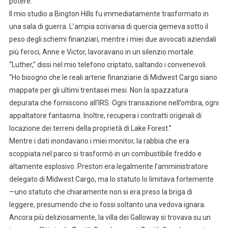
potere.
Il mio studio a Bington Hills fu immediatamente trasformato in
una sala di guerra. L’ampia scrivania di quercia gemeva sotto il
peso degli schemi finanziari, mentre i miei due avvocati aziendali
più feroci, Anne e Victor, lavoravano in un silenzio mortale.
“Luther,” dissi nel mio telefono criptato, saltando i convenevoli.
“Ho bisogno che le reali arterie finanziarie di Midwest Cargo siano
mappate per gli ultimi trentasei mesi. Non la spazzatura
depurata che forniscono all’IRS. Ogni transazione nell’ombra, ogni
appaltatore fantasma. Inoltre, recupera i contratti originali di
locazione dei terreni della proprietà di Lake Forest.”
Mentre i dati inondavano i miei monitor, la rabbia che era
scoppiata nel parco si trasformò in un combustibile freddo e
altamente esplosivo. Preston era legalmente l’amministratore
delegato di Midwest Cargo, ma lo statuto lo limitava fortemente
—uno statuto che chiaramente non si era preso la briga di
leggere, presumendo che io fossi soltanto una vedova ignara.
Ancora più deliziosamente, la villa dei Galloway si trovava su un