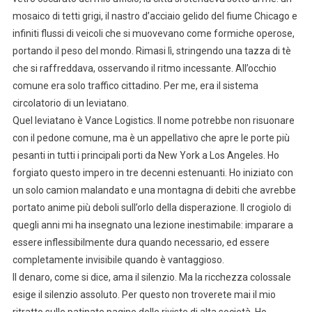
mosaico di tetti grigi, il nastro d’acciaio gelido del fiume Chicago e
infiniti flussi di veicoli che si muovevano come formiche operose,
portando il peso del mondo. Rimasi lì, stringendo una tazza di tè
che si raffreddava, osservando il ritmo incessante. All’occhio
comune era solo traffico cittadino. Per me, era il sistema
circolatorio di un leviatano.
Quel leviatano è Vance Logistics. Il nome potrebbe non risuonare
con il pedone comune, ma è un appellativo che apre le porte più
pesanti in tutti i principali porti da New York a Los Angeles. Ho
forgiato questo impero in tre decenni estenuanti. Ho iniziato con
un solo camion malandato e una montagna di debiti che avrebbe
portato anime più deboli sull’orlo della disperazione. Il crogiolo di
quegli anni mi ha insegnato una lezione inestimabile: imparare a
essere inflessibilmente dura quando necessario, ed essere
completamente invisibile quando è vantaggioso.
Il denaro, come si dice, ama il silenzio. Ma la ricchezza colossale
esige il silenzio assoluto. Per questo non troverete mai il mio
ritratto sulle patinate pagine delle riviste di alta società. Ho