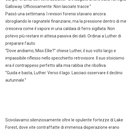
Galloway. Ufficiosamente. Non lasciate tracce.”
Passò una settimana. I revisori forensi stavano ancora
sbrogliando le ragnatele finanziarie, ma la pressione dentro di me
cresceva come il vapore in una caldaia di ferro sigillata. Non
potevo più restare in attesa passiva dei dati. Ordinai a Luther di
preparare l’auto.
“Dove andiamo, Miss Ellie?” chiese Luther, il suo volto largo e
impassibile riflesso nello specchietto retrovisore. Il suo stoicismo
era il contrappeso perfetto alla mia rabbia che ribolliva.
“Guida e basta, Luther. Verso il lago. Lasciaci osservare il declino
autunnale.”
Scivolavamo silenziosamente oltre le opulente fortezze di Lake
Forest, dove vite contraffatte di immensa disperazione erano