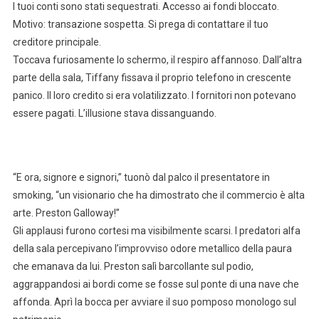
I tuoi conti sono stati sequestrati. Accesso ai fondi bloccato.
Motivo: transazione sospetta. Si prega di contattare il tuo
creditore principale.
Toccava furiosamente lo schermo, il respiro affannoso. Dall’altra
parte della sala, Tiffany fissava il proprio telefono in crescente
panico. Il loro credito si era volatilizzato. I fornitori non potevano
essere pagati. L’illusione stava dissanguando.
“E ora, signore e signori,” tuonò dal palco il presentatore in
smoking, “un visionario che ha dimostrato che il commercio è alta
arte. Preston Galloway!”
Gli applausi furono cortesi ma visibilmente scarsi. I predatori alfa
della sala percepivano l’improvviso odore metallico della paura
che emanava da lui. Preston salì barcollante sul podio,
aggrappandosi ai bordi come se fosse sul ponte di una nave che
affonda. Aprì la bocca per avviare il suo pomposo monologo sul