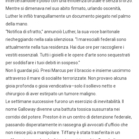
intercettandole il polso con una efficienza brutale e senza sforzo.
Mentre si dimenava nel suo abito firmato, urlando oscenità,
Luther le infilò tranquillamente un documento piegato nel palmo
della mano.
“Notifica di sfratto,” annunciò Luther, la sua voce baritonale
riecheggiando nella sala silenziosa. “I marescialli federali sono
attualmente nella tua residenza. Hai due ore per raccogliere i
vestiti essenziali. Tutti i gioielli e le opere d’arte sono sequestrati
per soddisfare i tuoi debiti in sospeso.”
Non li guardai più. Presi Marcus per il braccio e insieme uscimmo
attraverso il mare di socialite terrorizzate. Non provavo alcuna
gioia profonda o gioia vendicativa—solo il sollievo netto e
chirurgico di aver estirpato un tumore maligno.
Le settimane successive furono un esercizio di inevitabilità. Il
nome Galloway divenne una battuta tossica sussurrata nei
corridoi del potere. Preston è in un centro di detenzione federale,
passando disperatamente in rassegna gli avvocati d’ufficio che
non riesce più a manipolare. Tiffany è stata trasferita in un