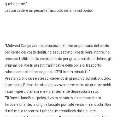
quel legame.”
Lasciai cadere un pesante fascicolo notarile sul podio.
“Midwest Cargo viene ora liquidato. Come proprietaria del cento
per cento dei vostri debiti, ho sequestrato i vostri beni. Inoltre, ho
rescisso l’affitto della vostra tenuta per grave malafede. Infine, gli
originali dei vostri prestiti falsificati e delle bolle di trasporto
rubate sono stati consegnati all’FBI trenta minuti fa.”
Preston crollò su sé stesso, cadendo in ginocchio sul palco lucido,
lo smoking Brioni che si spiegazzava come carta da quattro soldi.
Il suo impero d’aria si era violentemente depressurizzato.
Tiffany si lanciò sul palco, il volto contorto in una maschera
feroce e urlante, le unghie laccate puntate verso i miei occhi. Non
riuscì mai a toccarmi. Luther si materializzò dalle quinte,