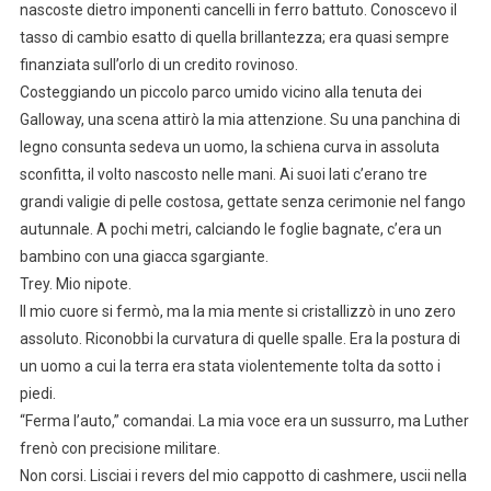
nascoste dietro imponenti cancelli in ferro battuto. Conoscevo il
tasso di cambio esatto di quella brillantezza; era quasi sempre
finanziata sull’orlo di un credito rovinoso.
Costeggiando un piccolo parco umido vicino alla tenuta dei
Galloway, una scena attirò la mia attenzione. Su una panchina di
legno consunta sedeva un uomo, la schiena curva in assoluta
sconfitta, il volto nascosto nelle mani. Ai suoi lati c’erano tre
grandi valigie di pelle costosa, gettate senza cerimonie nel fango
autunnale. A pochi metri, calciando le foglie bagnate, c’era un
bambino con una giacca sgargiante.
Trey. Mio nipote.
Il mio cuore si fermò, ma la mia mente si cristallizzò in uno zero
assoluto. Riconobbi la curvatura di quelle spalle. Era la postura di
un uomo a cui la terra era stata violentemente tolta da sotto i
piedi.
“Ferma l’auto,” comandai. La mia voce era un sussurro, ma Luther
frenò con precisione militare.
Non corsi. Lisciai i revers del mio cappotto di cashmere, uscii nella