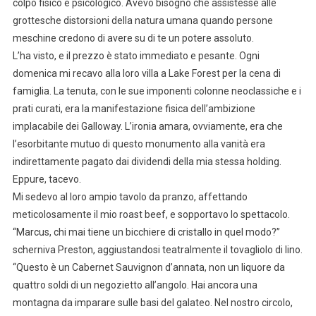
colpo fisico e psicologico. Avevo bisogno che assistesse alle
grottesche distorsioni della natura umana quando persone
meschine credono di avere su di te un potere assoluto.
L’ha visto, e il prezzo è stato immediato e pesante. Ogni
domenica mi recavo alla loro villa a Lake Forest per la cena di
famiglia. La tenuta, con le sue imponenti colonne neoclassiche e i
prati curati, era la manifestazione fisica dell’ambizione
implacabile dei Galloway. L’ironia amara, ovviamente, era che
l’esorbitante mutuo di questo monumento alla vanità era
indirettamente pagato dai dividendi della mia stessa holding.
Eppure, tacevo.
Mi sedevo al loro ampio tavolo da pranzo, affettando
meticolosamente il mio roast beef, e sopportavo lo spettacolo.
“Marcus, chi mai tiene un bicchiere di cristallo in quel modo?”
scherniva Preston, aggiustandosi teatralmente il tovagliolo di lino.
“Questo è un Cabernet Sauvignon d’annata, non un liquore da
quattro soldi di un negozietto all’angolo. Hai ancora una
montagna da imparare sulle basi del galateo. Nel nostro circolo,