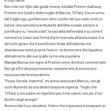
e trust ciechi.
Non misi mio figlio alla guida. Invece, installai Preston Galloway.
Preston era il padre della moglie di Marcus, Tiffany. Era un uomo
dal fragile ego, gonfiato ben oltre i confini del suo reale conto in
banca. Una caricatura ambulante dell’élite sociale, sempre a
pontificare su “vecchi soldi”, la sacralità dell’eredità e su come il
commercio fosse una forma d’arte riservata all’aristocrazia. Era
del tutto ignaro che il beneficiario finale dell’azienda che
sbandierava come propria fossi io—la donna nera che liquidava
abitualmente alle sue spalle come una popolana.
Mandai Marcus nel regno di Preston come direttore commerciale.
Non gli offrii alcuna protezione, nessuna rete di sicurezza e
nessuna interferenza diretta.
“Posso farcela, mamma”, mi aveva assicurato Marcus, con gli
occhi illuminati da una determinazione ingenua. “Voglio che
Tiffany e suo padre mi rispettino per il mio valore, non per il tuo
libretto degli assegni.”
Assecondai il suo desiderio. Volevo che imparasse a incassare un