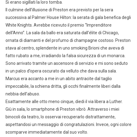
Si erano sigillati la loro tomba.
Il culmine dell’illusione di Preston era previsto per la sera
successiva al Palmer House Hilton: la serata di gala benefica degli
White Knights. Avrebbe ricevuto il premio “Imprenditore
dell’Anno”. La sala da ballo era saturata dall’élite di Chicago,
ornata di diamanti e del profumo di champagne costoso. Preston
stava al centro, splendente in uno smoking Brioni che aveva di
fatto rubato a me, irradiando la falsa sicurezza di un monarca.
Sono arrivato tramite un ascensore di servizio e mi sono seduto
in un palco d’opera oscurato da velluto che dava sulla sala.
Marcus era accanto a me in un abito antracite dal taglio
impeccabile, la schiena dritta, gli occhi finalmente liberi dalla
nebbia dell’abuso.
Esattamente alle otto meno cinque, diedi il via libera a Luther.
Giù in sala, lo smartphone di Preston vibrò. Attraverso i miei
binocoli da teatro, lo osservai recuperarlo distrattamente,
aspettandosi un messaggio di congratulazioni. Invece, ogni colore
scomparve immediatamente dal suo volto.