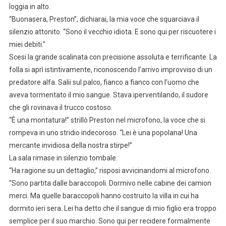
loggia in alto.
“Buonasera, Preston”, dichiarai, la mia voce che squarciava il
silenzio attonito. “Sono il vecchio idiota. E sono qui per riscuotere i
miei debiti.”
Scesi la grande scalinata con precisione assoluta e terrificante. La
folla si aprì istintivamente, riconoscendo l’arrivo improvviso di un
predatore alfa. Salii sul palco, fianco a fianco con l’uomo che
aveva tormentato il mio sangue. Stava iperventilando, il sudore
che gli rovinava il trucco costoso.
“È una montatura!” strillò Preston nel microfono, la voce che si
rompeva in uno stridio indecoroso. “Lei è una popolana! Una
mercante invidiosa della nostra stirpe!”
La sala rimase in silenzio tombale.
“Ha ragione su un dettaglio,” risposi avvicinandomi al microfono.
“Sono partita dalle baraccopoli. Dormivo nelle cabine dei camion
merci. Ma quelle baraccopoli hanno costruito la villa in cui ha
dormito ieri sera. Lei ha detto che il sangue di mio figlio era troppo
semplice per il suo marchio. Sono qui per recidere formalmente