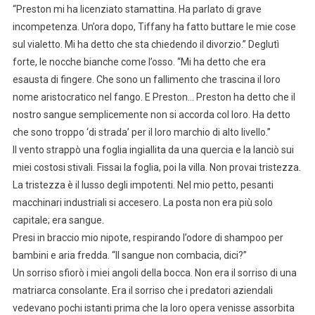
“Preston mi ha licenziato stamattina. Ha parlato di grave
incompetenza. Un’ora dopo, Tiffany ha fatto buttare le mie cose
sul vialetto. Mi ha detto che sta chiedendo il divorzio.” Deglutì
forte, le nocche bianche come l’osso. “Mi ha detto che era
esausta di fingere. Che sono un fallimento che trascina il loro
nome aristocratico nel fango. E Preston… Preston ha detto che il
nostro sangue semplicemente non si accorda col loro. Ha detto
che sono troppo ‘di strada’ per il loro marchio di alto livello.”
Il vento strappò una foglia ingiallita da una quercia e la lanciò sui
miei costosi stivali. Fissai la foglia, poi la villa. Non provai tristezza.
La tristezza è il lusso degli impotenti. Nel mio petto, pesanti
macchinari industriali si accesero. La posta non era più solo
capitale; era sangue.
Presi in braccio mio nipote, respirando l’odore di shampoo per
bambini e aria fredda. “Il sangue non combacia, dici?”
Un sorriso sfiorò i miei angoli della bocca. Non era il sorriso di una
matriarca consolante. Era il sorriso che i predatori aziendali
vedevano pochi istanti prima che la loro opera venisse assorbita