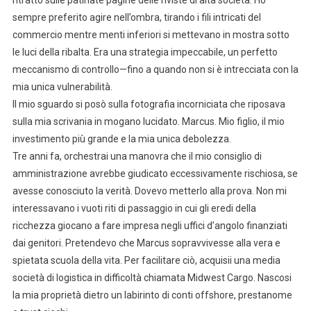
sempre preferito agire nell’ombra, tirando i fili intricati del
commercio mentre menti inferiori si mettevano in mostra sotto
le luci della ribalta. Era una strategia impeccabile, un perfetto
meccanismo di controllo—fino a quando non si è intrecciata con la
mia unica vulnerabilità.
Il mio sguardo si posò sulla fotografia incorniciata che riposava
sulla mia scrivania in mogano lucidato. Marcus. Mio figlio, il mio
investimento più grande e la mia unica debolezza.
Tre anni fa, orchestrai una manovra che il mio consiglio di
amministrazione avrebbe giudicato eccessivamente rischiosa, se
avesse conosciuto la verità. Dovevo metterlo alla prova. Non mi
interessavano i vuoti riti di passaggio in cui gli eredi della
ricchezza giocano a fare impresa negli uffici d’angolo finanziati
dai genitori. Pretendevo che Marcus sopravvivesse alla vera e
spietata scuola della vita. Per facilitare ciò, acquisii una media
società di logistica in difficoltà chiamata Midwest Cargo. Nascosi
la mia proprietà dietro un labirinto di conti offshore, prestanome