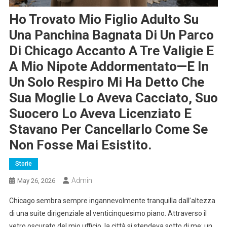
Ho Trovato Mio Figlio Adulto Su
Una Panchina Bagnata Di Un Parco
Di Chicago Accanto A Tre Valigie E
A Mio Nipote Addormentato—E In
Un Solo Respiro Mi Ha Detto Che
Sua Moglie Lo Aveva Cacciato, Suo
Suocero Lo Aveva Licenziato E
Stavano Per Cancellarlo Come Se
Non Fosse Mai Esistito.
Storie
Admin
May 26, 2026
Chicago sembra sempre ingannevolmente tranquilla dall’altezza
di una suite dirigenziale al venticinquesimo piano. Attraverso il
vetro oscurato del mio ufficio, la città si stendeva sotto di me: un