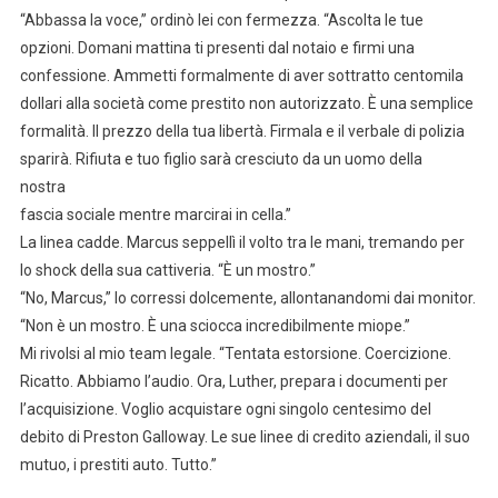
“Abbassa la voce,” ordinò lei con fermezza. “Ascolta le tue
opzioni. Domani mattina ti presenti dal notaio e firmi una
confessione. Ammetti formalmente di aver sottratto centomila
dollari alla società come prestito non autorizzato. È una semplice
formalità. Il prezzo della tua libertà. Firmala e il verbale di polizia
sparirà. Rifiuta e tuo figlio sarà cresciuto da un uomo della
nostra
fascia sociale mentre marcirai in cella.”
La linea cadde. Marcus seppellì il volto tra le mani, tremando per
lo shock della sua cattiveria. “È un mostro.”
“No, Marcus,” lo corressi dolcemente, allontanandomi dai monitor.
“Non è un mostro. È una sciocca incredibilmente miope.”
Mi rivolsi al mio team legale. “Tentata estorsione. Coercizione.
Ricatto. Abbiamo l’audio. Ora, Luther, prepara i documenti per
l’acquisizione. Voglio acquistare ogni singolo centesimo del
debito di Preston Galloway. Le sue linee di credito aziendali, il suo
mutuo, i prestiti auto. Tutto.”