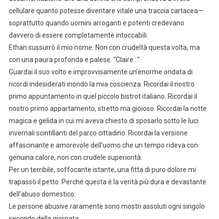
cellulare quanto potesse diventare vitale una traccia cartacea—
soprattutto quando uomini arroganti e potenti credevano
davvero di essere completamente intoccabili.
Ethan sussurrò il mio nome. Non con crudeltà questa volta, ma
con una paura profonda e palese. “Claire…”
Guardai il suo volto e improvvisamente un’enorme ondata di
ricordi indesiderati inondò la mia coscienza. Ricordai il nostro
primo appuntamento in quel piccolo bistrot italiano. Ricordai il
nostro primo appartamento, stretto ma gioioso. Ricordai la notte
magica e gelida in cui mi aveva chiesto di sposarlo sotto le luci
invernali scintillanti del parco cittadino. Ricordai la versione
affascinante e amorevole dell’uomo che un tempo rideva con
genuina calore, non con crudele superiorità.
Per un terribile, soffocante istante, una fitta di puro dolore mi
trapassò il petto. Perché questa è la verità più dura e devastante
dell’abuso domestico:
Le persone abusive raramente sono mostri assoluti ogni singolo
secondo della giornata.