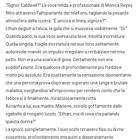
“Signor Caldwell?” La voce nitida e professionale di Monica Reyes
filtrò attraverso l’altoparlante del telefono, tagliando la pesante
atmosfera della cucina. “È ancora in linea, signore?”
Ethan deglutì a fatica, la gola che si muoveva visibilmente. “Sì.”
Quando parlò, la sua voce aveva una lieve, insolita incrinatura.
Quella singola, fragile incrinatura nel suo tono solitamente
autorevole mandò un impulso irregolare a rimbalzare nel mio
petto. Non era una scarica di gioia. Certamente non era
soddisfazione. Era qualcosa di profondamente più freddo e
molto più assoluto. Era esattamente la sensazione disorientante
che una persona prova dopo aver superato una lunga e brutale
malattia, svegliandosi all’improvviso per rendersi conto che la
febbre si è finalmente, miracolosamente rotta.
Accanto a lui, sua madre, Marlene, scivolò goffamente dallo
sgabello di mogano lucido. “Ethan, ma di cosa sta parlando
questa donna?”
La ignorò completamente. I suoi occhi rimasero fissi su di me:
sospettosi, profondamente impauriti e disperatamente