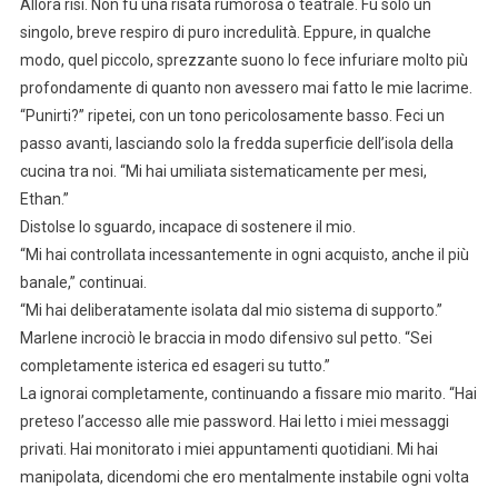
Allora risi. Non fu una risata rumorosa o teatrale. Fu solo un
singolo, breve respiro di puro incredulità. Eppure, in qualche
modo, quel piccolo, sprezzante suono lo fece infuriare molto più
profondamente di quanto non avessero mai fatto le mie lacrime.
“Punirti?” ripetei, con un tono pericolosamente basso. Feci un
passo avanti, lasciando solo la fredda superficie dell’isola della
cucina tra noi. “Mi hai umiliata sistematicamente per mesi,
Ethan.”
Distolse lo sguardo, incapace di sostenere il mio.
“Mi hai controllata incessantemente in ogni acquisto, anche il più
banale,” continuai.
“Mi hai deliberatamente isolata dal mio sistema di supporto.”
Marlene incrociò le braccia in modo difensivo sul petto. “Sei
completamente isterica ed esageri su tutto.”
La ignorai completamente, continuando a fissare mio marito. “Hai
preteso l’accesso alle mie password. Hai letto i miei messaggi
privati. Hai monitorato i miei appuntamenti quotidiani. Mi hai
manipolata, dicendomi che ero mentalmente instabile ogni volta