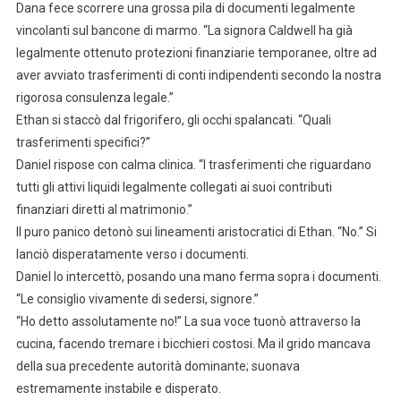
Dana fece scorrere una grossa pila di documenti legalmente
vincolanti sul bancone di marmo. “La signora Caldwell ha già
legalmente ottenuto protezioni finanziarie temporanee, oltre ad
aver avviato trasferimenti di conti indipendenti secondo la nostra
rigorosa consulenza legale.”
Ethan si staccò dal frigorifero, gli occhi spalancati. “Quali
trasferimenti specifici?”
Daniel rispose con calma clinica. “I trasferimenti che riguardano
tutti gli attivi liquidi legalmente collegati ai suoi contributi
finanziari diretti al matrimonio.”
Il puro panico detonò sui lineamenti aristocratici di Ethan. “No.” Si
lanciò disperatamente verso i documenti.
Daniel lo intercettò, posando una mano ferma sopra i documenti.
“Le consiglio vivamente di sedersi, signore.”
“Ho detto assolutamente no!” La sua voce tuonò attraverso la
cucina, facendo tremare i bicchieri costosi. Ma il grido mancava
della sua precedente autorità dominante; suonava
estremamente instabile e disperato.