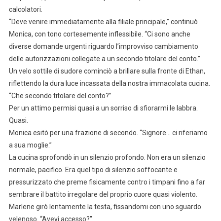
calcolatori.
“Deve venire immediatamente alla filiale principale,” continuò
Monica, con tono cortesemente inflessibile. “Ci sono anche
diverse domande urgenti riguardo l’improvviso cambiamento
delle autorizzazioni collegate a un secondo titolare del conto.”
Un velo sottile di sudore cominciò a brillare sulla fronte di Ethan,
riflettendo la dura luce incassata della nostra immacolata cucina.
“Che secondo titolare del conto?”
Per un attimo permisi quasi a un sorriso di sfiorarmi le labbra.
Quasi.
Monica esitò per una frazione di secondo. “Signore… ci riferiamo
a sua moglie.”
La cucina sprofondò in un silenzio profondo. Non era un silenzio
normale, pacifico. Era quel tipo di silenzio soffocante e
pressurizzato che preme fisicamente contro i timpani fino a far
sembrare il battito irregolare del proprio cuore quasi violento.
Marlene girò lentamente la testa, fissandomi con uno sguardo
velenoso. “Avevi accesso?”