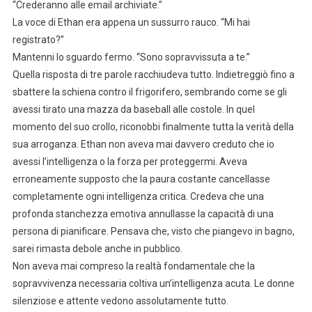
“Crederanno alle email archiviate.”
La voce di Ethan era appena un sussurro rauco. “Mi hai
registrato?”
Mantenni lo sguardo fermo. “Sono sopravvissuta a te.”
Quella risposta di tre parole racchiudeva tutto. Indietreggiò fino a
sbattere la schiena contro il frigorifero, sembrando come se gli
avessi tirato una mazza da baseball alle costole. In quel
momento del suo crollo, riconobbi finalmente tutta la verità della
sua arroganza. Ethan non aveva mai davvero creduto che io
avessi l’intelligenza o la forza per proteggermi. Aveva
erroneamente supposto che la paura costante cancellasse
completamente ogni intelligenza critica. Credeva che una
profonda stanchezza emotiva annullasse la capacità di una
persona di pianificare. Pensava che, visto che piangevo in bagno,
sarei rimasta debole anche in pubblico.
Non aveva mai compreso la realtà fondamentale che la
sopravvivenza necessaria coltiva un’intelligenza acuta. Le donne
silenziose e attente vedono assolutamente tutto.