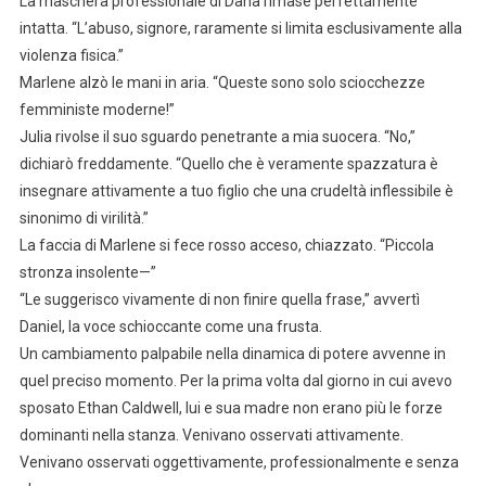
La maschera professionale di Dana rimase perfettamente
intatta. “L’abuso, signore, raramente si limita esclusivamente alla
violenza fisica.”
Marlene alzò le mani in aria. “Queste sono solo sciocchezze
femministe moderne!”
Julia rivolse il suo sguardo penetrante a mia suocera. “No,”
dichiarò freddamente. “Quello che è veramente spazzatura è
insegnare attivamente a tuo figlio che una crudeltà inflessibile è
sinonimo di virilità.”
La faccia di Marlene si fece rosso acceso, chiazzato. “Piccola
stronza insolente—”
“Le suggerisco vivamente di non finire quella frase,” avvertì
Daniel, la voce schioccante come una frusta.
Un cambiamento palpabile nella dinamica di potere avvenne in
quel preciso momento. Per la prima volta dal giorno in cui avevo
sposato Ethan Caldwell, lui e sua madre non erano più le forze
dominanti nella stanza. Venivano osservati attivamente.
Venivano osservati oggettivamente, professionalmente e senza