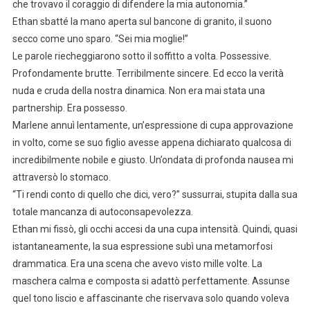
che trovavo il coraggio di difendere la mia autonomia.”
Ethan sbatté la mano aperta sul bancone di granito, il suono
secco come uno sparo. “Sei mia moglie!”
Le parole riecheggiarono sotto il soffitto a volta. Possessive.
Profondamente brutte. Terribilmente sincere. Ed ecco la verità
nuda e cruda della nostra dinamica. Non era mai stata una
partnership. Era possesso.
Marlene annuì lentamente, un’espressione di cupa approvazione
in volto, come se suo figlio avesse appena dichiarato qualcosa di
incredibilmente nobile e giusto. Un’ondata di profonda nausea mi
attraversò lo stomaco.
“Ti rendi conto di quello che dici, vero?” sussurrai, stupita dalla sua
totale mancanza di autoconsapevolezza.
Ethan mi fissò, gli occhi accesi da una cupa intensità. Quindi, quasi
istantaneamente, la sua espressione subì una metamorfosi
drammatica. Era una scena che avevo visto mille volte. La
maschera calma e composta si adattò perfettamente. Assunse
quel tono liscio e affascinante che riservava solo quando voleva