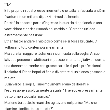
“No.”
E fu proprio in quel preciso momento che tutta la facciata andò in
frantumi in un milione di pezzi irrimediabilmente.
Perché la pesante porta d’ingresso in quercia si spalancò, e una
voce chiara e decisa risuonò nel corridoio: “Sarebbe un’idea
estremamente pessima.”
Ethan lasciò andare il mio polso come se si fosse bruciato. Ci
voltammo tutti contemporaneamente.
Mia sorella maggiore, Julia, era incorniciata sulla soglia. Ai suoi
lati, due persone in abiti scuri impeccabilmente tagliati—un uomo,
una donna—entrambe con grosse cartelle di pelle professionali.
Il colorito di Ethan impallidì fino a diventare di un bianco gessoso e
malato.
Julia varcò la soglia, i suoi movimenti erano deliberati e
l’espressione assolutamente glaciale. “Ti avevo espressamente
detto di non toccarla mai più.”
Marlene balbettò, le mani che agitavano nel panico. “Ma che
diamine significa tutto questo?”