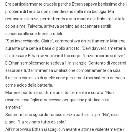
Era particolarmente crudele perché Ethan sapeva benissimo che i
problemi di fertilità non dipendevano dalla mia biologia. Ma
restava in silenzio, permettendo a sua madre di attribuire tutta la
colpa a me. Talvolta, arrivava persino ad accennare sottili
consensi alle sue teorie crudeli.
“Stai invecchiando, Claire”, commentava distrattamente Marlene
durante una cena a base di pollo arrosto. “Devi davvero smetterla
di stressare Ethan se vuoi che il tuo corpo funzioni come si deve.”
E Ethan semplicemente sedeva lì. In silenzio. Contento di vedermi
assorbire tutta l’immensa umiliazione completamente da sola.
Il ricordo corrosivo di quelle cene percorse il mio sistema nervoso
come acido della batteria.
Marlene puntò verso di me un dito tremante e curato. “Non
rovinerai mio figlio di successo per qualche patetica crisi
emotiva.”
Sostenni il suo sguardo furioso senza battere ciglio. “No”, dissi
piano. “Ha rovinato tutto da solo.”
All’improvviso Ethan si scagliò in avanti e strinse violentemente il