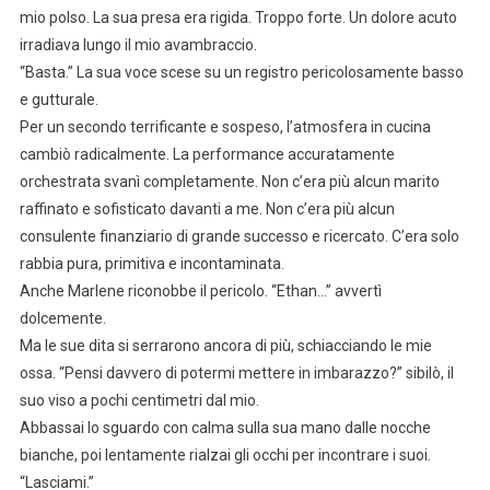
mio polso. La sua presa era rigida. Troppo forte. Un dolore acuto
irradiava lungo il mio avambraccio.
“Basta.” La sua voce scese su un registro pericolosamente basso
e gutturale.
Per un secondo terrificante e sospeso, l’atmosfera in cucina
cambiò radicalmente. La performance accuratamente
orchestrata svanì completamente. Non c’era più alcun marito
raffinato e sofisticato davanti a me. Non c’era più alcun
consulente finanziario di grande successo e ricercato. C’era solo
rabbia pura, primitiva e incontaminata.
Anche Marlene riconobbe il pericolo. “Ethan…” avvertì
dolcemente.
Ma le sue dita si serrarono ancora di più, schiacciando le mie
ossa. “Pensi davvero di potermi mettere in imbarazzo?” sibilò, il
suo viso a pochi centimetri dal mio.
Abbassai lo sguardo con calma sulla sua mano dalle nocche
bianche, poi lentamente rialzai gli occhi per incontrare i suoi.
“Lasciami.”