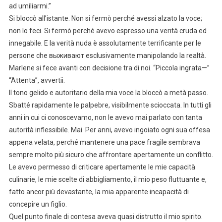
ad umiliarmi.”
Si bloccò all’istante. Non si fermò perché avessi alzato la voce;
non lo feci. Si fermò perché avevo espresso una verità cruda ed
innegabile. E la verità nuda è assolutamente terrificante per le
persone che выживают esclusivamente manipolando la realtà.
Marlene si fece avanti con decisione tra di noi. “Piccola ingrata—”
“Attenta”, avvertii.
Il tono gelido e autoritario della mia voce la bloccò a metà passo.
Sbatté rapidamente le palpebre, visibilmente scioccata. In tutti gli
anni in cui ci conoscevamo, non le avevo mai parlato con tanta
autorità inflessibile. Mai. Per anni, avevo ingoiato ogni sua offesa
appena velata, perché mantenere una pace fragile sembrava
sempre molto più sicuro che affrontare apertamente un conflitto.
Le avevo permesso di criticare apertamente le mie capacità
culinarie, le mie scelte di abbigliamento, il mio peso fluttuante e,
fatto ancor più devastante, la mia apparente incapacità di
concepire un figlio.
Quel punto finale di contesa aveva quasi distrutto il mio spirito.