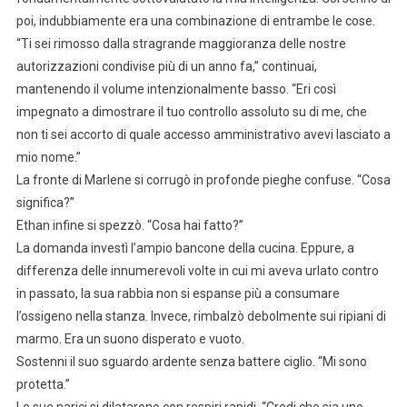
poi, indubbiamente era una combinazione di entrambe le cose.
“Ti sei rimosso dalla stragrande maggioranza delle nostre
autorizzazioni condivise più di un anno fa,” continuai,
mantenendo il volume intenzionalmente basso. “Eri così
impegnato a dimostrare il tuo controllo assoluto su di me, che
non ti sei accorto di quale accesso amministrativo avevi lasciato a
mio nome.”
La fronte di Marlene si corrugò in profonde pieghe confuse. “Cosa
significa?”
Ethan infine si spezzò. “Cosa hai fatto?”
La domanda investì l’ampio bancone della cucina. Eppure, a
differenza delle innumerevoli volte in cui mi aveva urlato contro
in passato, la sua rabbia non si espanse più a consumare
l’ossigeno nella stanza. Invece, rimbalzò debolmente sui ripiani di
marmo. Era un suono disperato e vuoto.
Sostenni il suo sguardo ardente senza battere ciglio. “Mi sono
protetta.”
Le sue narici si dilatarono con respiri rapidi. “Credi che sia uno