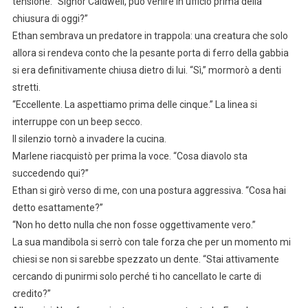
tensione. “Signor Caldwell, può venire in ufficio prima della
chiusura di oggi?”
Ethan sembrava un predatore in trappola: una creatura che solo
allora si rendeva conto che la pesante porta di ferro della gabbia
si era definitivamente chiusa dietro di lui. “Sì,” mormorò a denti
stretti.
“Eccellente. La aspettiamo prima delle cinque.” La linea si
interruppe con un beep secco.
Il silenzio tornò a invadere la cucina.
Marlene riacquistò per prima la voce. “Cosa diavolo sta
succedendo qui?”
Ethan si girò verso di me, con una postura aggressiva. “Cosa hai
detto esattamente?”
“Non ho detto nulla che non fosse oggettivamente vero.”
La sua mandibola si serrò con tale forza che per un momento mi
chiesi se non si sarebbe spezzato un dente. “Stai attivamente
cercando di punirmi solo perché ti ho cancellato le carte di
credito?”