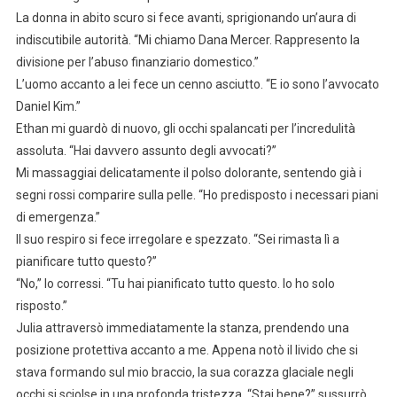
La donna in abito scuro si fece avanti, sprigionando un’aura di
indiscutibile autorità. “Mi chiamo Dana Mercer. Rappresento la
divisione per l’abuso finanziario domestico.”
L’uomo accanto a lei fece un cenno asciutto. “E io sono l’avvocato
Daniel Kim.”
Ethan mi guardò di nuovo, gli occhi spalancati per l’incredulità
assoluta. “Hai davvero assunto degli avvocati?”
Mi massaggiai delicatamente il polso dolorante, sentendo già i
segni rossi comparire sulla pelle. “Ho predisposto i necessari piani
di emergenza.”
Il suo respiro si fece irregolare e spezzato. “Sei rimasta lì a
pianificare tutto questo?”
“No,” lo corressi. “Tu hai pianificato tutto questo. Io ho solo
risposto.”
Julia attraversò immediatamente la stanza, prendendo una
posizione protettiva accanto a me. Appena notò il livido che si
stava formando sul mio braccio, la sua corazza glaciale negli
occhi si sciolse in una profonda tristezza. “Stai bene?” sussurrò.