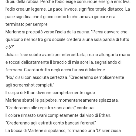
di più della rabbia. Perché l’odio esige comunque energia emotiva;
l’odio crea un legame. La pace, invece, significa totale distacco. La
pace significa che il gioco contorto che amava giocare era
terminato per sempre.
Marlene si precipitò verso l’isola della cucina. “Pensi davvero che
qualcuno nel nostro giro sociale crederà a una sola parola di tutto
ciò?”
Julia si fece subito avanti per intercettarla, ma io allungai la mano
e toccai delicatamente il braccio di mia sorella, segnalando di
fermarsi. Guardai dritto negli occhi furiosi di Marlene.
“No,” dissi con assoluta certezza. “Crederanno semplicemente
agli screenshot completi.”
Il corpo di Ethan divenne completamente rigido.
Marlene sbatté le palpebre, momentaneamente spiazzata.
“Crederanno alle registrazioni audio,” continuai.
Il colore rimasto svanì completamente dal viso di Ethan.
“Crederanno agli estratti conto bancari forensi.”
La bocca di Marlene si spalancò, formando una ‘O’ silenziosa.