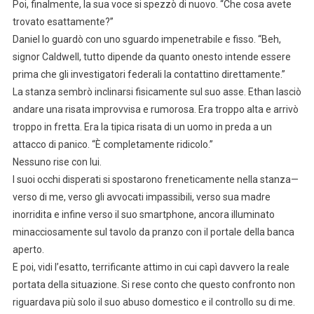
Poi, finalmente, la sua voce si spezzò di nuovo. “Che cosa avete
trovato esattamente?”
Daniel lo guardò con uno sguardo impenetrabile e fisso. “Beh,
signor Caldwell, tutto dipende da quanto onesto intende essere
prima che gli investigatori federali la contattino direttamente.”
La stanza sembrò inclinarsi fisicamente sul suo asse. Ethan lasciò
andare una risata improvvisa e rumorosa. Era troppo alta e arrivò
troppo in fretta. Era la tipica risata di un uomo in preda a un
attacco di panico. “È completamente ridicolo.”
Nessuno rise con lui.
I suoi occhi disperati si spostarono freneticamente nella stanza—
verso di me, verso gli avvocati impassibili, verso sua madre
inorridita e infine verso il suo smartphone, ancora illuminato
minacciosamente sul tavolo da pranzo con il portale della banca
aperto.
E poi, vidi l’esatto, terrificante attimo in cui capì davvero la reale
portata della situazione. Si rese conto che questo confronto non
riguardava più solo il suo abuso domestico e il controllo su di me.