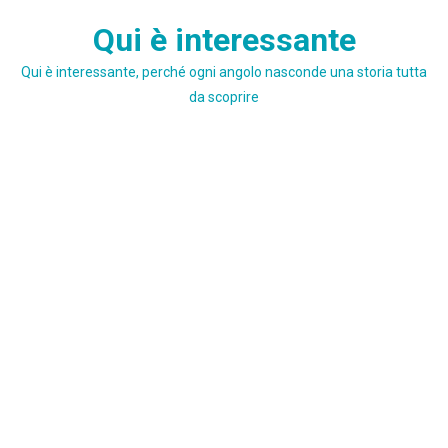
Skip
Qui è interessante
to
content
Qui è interessante, perché ogni angolo nasconde una storia tutta
da scoprire