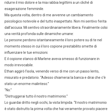
ridurre il mio dolore e la mia rabbia legittimi a un cliché di
esagerazione femminile.
Ma questa volta, dentro di me avvenne un cambiamento
psicologico notevole e del tutto inaspettato. Non mi sentivo ferita
dall’accusa. Mi sentivo straordinariamente libera. Finalmente colsi
una verità profonda sulle dinamiche umane:
Le persone perdono istantaneamente il loro potere su di te nel
momento stesso in cui il loro copione prestabilito smette di
influenzare le tue emozioni.
E il copione stanco di Marlene aveva smesso di funzionare in
modo irrevocabile.
Ethan aggirò l’isola, venendo verso di me con un passo lento,
misurato e predatorio. “Adesso chiamerai la banca e dirai che c’è
stato un enorme malinteso.”
“No.”
“Distruggerai tutto il nostro matrimonio.”
Lo guardai dritto negli occhi, la vista limpida. “Il nostro matrimonio
è stato distrutto la prima volta che hai veramente provato piacere