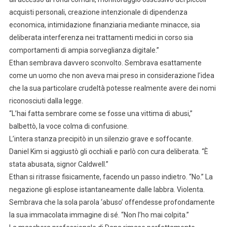
acquisti personali, creazione intenzionale di dipendenza
economica, intimidazione finanziaria mediante minacce, sia
deliberata interferenza nei trattamenti medici in corso sia
comportamenti di ampia sorveglianza digitale.”
Ethan sembrava davvero sconvolto. Sembrava esattamente
come un uomo che non aveva mai preso in considerazione l’idea
che la sua particolare crudeltà potesse realmente avere dei nomi
riconosciuti dalla legge.
“L’hai fatta sembrare come se fosse una vittima di abusi,”
balbettò, la voce colma di confusione.
L’intera stanza precipitò in un silenzio grave e soffocante.
Daniel Kim si aggiustò gli occhiali e parlò con cura deliberata. “È
stata abusata, signor Caldwell.”
Ethan si ritrasse fisicamente, facendo un passo indietro. “No.” La
negazione gli esplose istantaneamente dalle labbra. Violenta.
Sembrava che la sola parola ‘abuso’ offendesse profondamente
la sua immacolata immagine di sé. “Non l’ho mai colpita.”