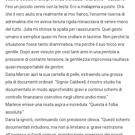
Feci un piccolo cenno con la testa. Ero a malapena a posto. Ora
che il vero aiuto era realmente al mio fianco, l’enorme riserva di
adrenalina che mi aveva tenuta rigida minacciava di venire meno
del tutto. Julia mi strinse la spalla per rassicurarmi. Quel gesto
umano e semplice quasi mi fece crollare in lacrime. Non perché la
situazione fosse tanto drammatica, ma perché il suo tocco era
gentile. Dopo aver vissuto per così tanti anni in una pentola a
pressione di costante tensione, la gentilezza improvvisa risultava
quasi insopportabile da gestire.
Dana Mercer aprì la sua cartella di pelle, estraendo una grossa
pila di documenti ordinati. “Signor Caldwell, il nostro studio ha
documentato in modo approfondito gravi e continui schemi di
controllo finanziario coercitivo negli ultimi undici mesi.”
Marlene emise una risata aspra e incredula. “Questa è follia
assoluta.”
Dana la ignorò, continuando con precisione clinica. “Questi schemi
documentati includono, ma non si limitano a: grave restrizione
all’accesso ai fondi comuni, monitoraggio ossessivo dei piccoli