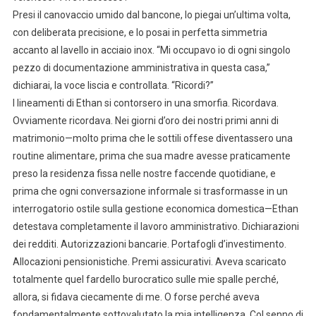
Presi il canovaccio umido dal bancone, lo piegai un’ultima volta,
con deliberata precisione, e lo posai in perfetta simmetria
accanto al lavello in acciaio inox. “Mi occupavo io di ogni singolo
pezzo di documentazione amministrativa in questa casa,”
dichiarai, la voce liscia e controllata. “Ricordi?”
I lineamenti di Ethan si contorsero in una smorfia. Ricordava.
Ovviamente ricordava. Nei giorni d’oro dei nostri primi anni di
matrimonio—molto prima che le sottili offese diventassero una
routine alimentare, prima che sua madre avesse praticamente
preso la residenza fissa nelle nostre faccende quotidiane, e
prima che ogni conversazione informale si trasformasse in un
interrogatorio ostile sulla gestione economica domestica—Ethan
detestava completamente il lavoro amministrativo. Dichiarazioni
dei redditi. Autorizzazioni bancarie. Portafogli d’investimento.
Allocazioni pensionistiche. Premi assicurativi. Aveva scaricato
totalmente quel fardello burocratico sulle mie spalle perché,
allora, si fidava ciecamente di me. O forse perché aveva
fondamentalmente sottovalutato la mia intelligenza. Col senno di