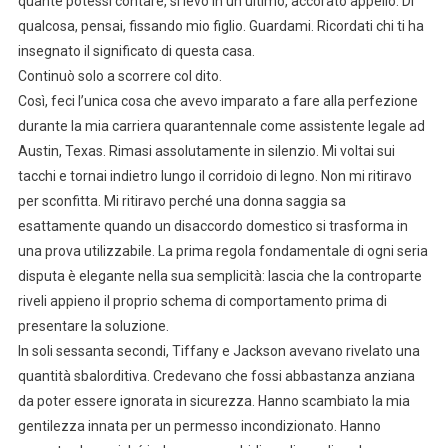
quante potessi contare, si levò in un ultimo, accorato appello. Di’
qualcosa, pensai, fissando mio figlio. Guardami. Ricordati chi ti ha
insegnato il significato di questa casa.
Continuò solo a scorrere col dito.
Così, feci l’unica cosa che avevo imparato a fare alla perfezione
durante la mia carriera quarantennale come assistente legale ad
Austin, Texas. Rimasi assolutamente in silenzio. Mi voltai sui
tacchi e tornai indietro lungo il corridoio di legno. Non mi ritiravo
per sconfitta. Mi ritiravo perché una donna saggia sa
esattamente quando un disaccordo domestico si trasforma in
una prova utilizzabile. La prima regola fondamentale di ogni seria
disputa è elegante nella sua semplicità: lascia che la controparte
riveli appieno il proprio schema di comportamento prima di
presentare la soluzione.
In soli sessanta secondi, Tiffany e Jackson avevano rivelato una
quantità sbalorditiva. Credevano che fossi abbastanza anziana
da poter essere ignorata in sicurezza. Hanno scambiato la mia
gentilezza innata per un permesso incondizionato. Hanno