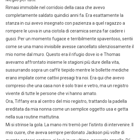
Rimasi immobile nel corridoio della casa che avevo
completamente saldato quindici anni fa. Era esattamente la
stanza in cui avevo insegnato con pazienza a quel ragazzo a
rompere le uova in una ciotola di ceramica senza far cadere i
gusci. Per un momento fugace e terribilmente spaventoso, sentii
come se una mano invisibile avesse cancellato silenziosamente il
mio nome dal muro. Questo era il rifugio dove io e Thomas
avevamo affrontato insieme le stagioni più dure della vita,
sussurrando sopra un caffè tiepido mentre le bollette mediche
erano impilate come cattivi presagi tra noi. Era qui che avevo
compreso che una casa non è solo travi e vetro, ma un registro
vivente di tutte le persone che vi hanno amato.
Ora, Tiffany era al centro del mio registro, trattando la padella
ereditata da mia nonna come un semplice oggetto usa e getta
nella sua routine mattutina.
Mi si strinse la gola. La mano mi tremò per l’istinto di intervenire. Il
mio cuore, che aveva sempre perdonato Jackson più volte di