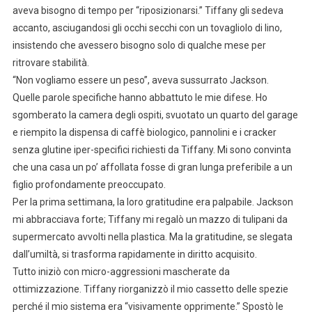
aveva bisogno di tempo per “riposizionarsi.” Tiffany gli sedeva
accanto, asciugandosi gli occhi secchi con un tovagliolo di lino,
insistendo che avessero bisogno solo di qualche mese per
ritrovare stabilità.
“Non vogliamo essere un peso”, aveva sussurrato Jackson.
Quelle parole specifiche hanno abbattuto le mie difese. Ho
sgomberato la camera degli ospiti, svuotato un quarto del garage
e riempito la dispensa di caffè biologico, pannolini e i cracker
senza glutine iper-specifici richiesti da Tiffany. Mi sono convinta
che una casa un po’ affollata fosse di gran lunga preferibile a un
figlio profondamente preoccupato.
Per la prima settimana, la loro gratitudine era palpabile. Jackson
mi abbracciava forte; Tiffany mi regalò un mazzo di tulipani da
supermercato avvolti nella plastica. Ma la gratitudine, se slegata
dall’umiltà, si trasforma rapidamente in diritto acquisito.
Tutto iniziò con micro-aggressioni mascherate da
ottimizzazione. Tiffany riorganizzò il mio cassetto delle spezie
perché il mio sistema era “visivamente opprimente.” Spostò le