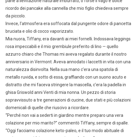
pane a lievitazione naturale imburrato, o forse il vago e dolce
ricordo dei pancake alla cannella che mio figlio chiedeva sempre
da piccolo.
Invece, l’atmosfera era soffocata dal pungente odore di pancetta
bruciata e olio di cocco vaporizzato.
Mia nuora, Tiffany, era davanti ai miei fornelli. Indossava leggings
rosa impeccabili e il mio grembiule preferito di lino — quello
azzurro chiaro che Thomas mi aveva regalato durante il nostro
anniversario in Vermont. Aveva annodato i laccetti in vita con una
naturalezza disinvolta. Nella sua mano c’era una spatola di
metallo ruvida, e sotto di essa, graffiando con un suono acuto e
distratto che mi faceva stringere la mascella, c’era la padella in
ghisa Griswold anni Venti di mia nonna. Un pezzo di storia
sopravvissuto a tre generazioni di cucine, due stati e più colazioni
domenicali di quelle che riuscivo a ricordare.
“Perché non vai a sederti in giardino mentre preparo una vera
colazione per mio marito?” commentò Tiffany, sempre di spalle.
“Oggi facciamo colazione keto-paleo, e il tuo modo abituale di