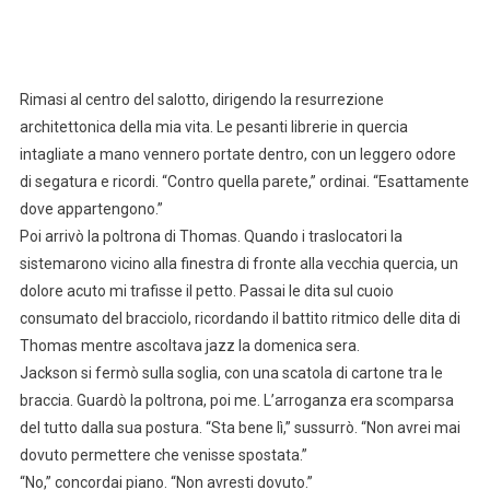
Rimasi al centro del salotto, dirigendo la resurrezione
architettonica della mia vita. Le pesanti librerie in quercia
intagliate a mano vennero portate dentro, con un leggero odore
di segatura e ricordi. “Contro quella parete,” ordinai. “Esattamente
dove appartengono.”
Poi arrivò la poltrona di Thomas. Quando i traslocatori la
sistemarono vicino alla finestra di fronte alla vecchia quercia, un
dolore acuto mi trafisse il petto. Passai le dita sul cuoio
consumato del bracciolo, ricordando il battito ritmico delle dita di
Thomas mentre ascoltava jazz la domenica sera.
Jackson si fermò sulla soglia, con una scatola di cartone tra le
braccia. Guardò la poltrona, poi me. L’arroganza era scomparsa
del tutto dalla sua postura. “Sta bene lì,” sussurrò. “Non avrei mai
dovuto permettere che venisse spostata.”
“No,” concordai piano. “Non avresti dovuto.”