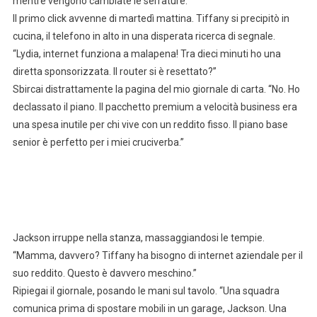
mentre vengono cambiate le serrature.
Il primo click avvenne di martedì mattina. Tiffany si precipitò in
cucina, il telefono in alto in una disperata ricerca di segnale.
“Lydia, internet funziona a malapena! Tra dieci minuti ho una
diretta sponsorizzata. Il router si è resettato?”
Sbircai distrattamente la pagina del mio giornale di carta. “No. Ho
declassato il piano. Il pacchetto premium a velocità business era
una spesa inutile per chi vive con un reddito fisso. Il piano base
senior è perfetto per i miei cruciverba.”
Jackson irruppe nella stanza, massaggiandosi le tempie.
“Mamma, davvero? Tiffany ha bisogno di internet aziendale per il
suo reddito. Questo è davvero meschino.”
Ripiegai il giornale, posando le mani sul tavolo. “Una squadra
comunica prima di spostare mobili in un garage, Jackson. Una