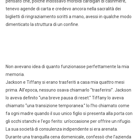
pensato che, poiché indossavo morbidi cardigan di cashmere,
tenevo agende di carta e credevo ancora nella sacralità dei
biglietti di ringraziamento scritti a mano, avessi in qualche modo
dimenticato la struttura di un confine.
Non avevano idea di quanto funzionasse perfettamente la mia
memoria.
Jackson e Tiffany si erano trasferiti a casa mia quattro mesi
prima. All’epoca, nessuno osava chiamarlo “trasferirsi”. Jackson
lo aveva definito “una breve pausa di reset.” Tiffany lo aveva
chiamato “una transizione temporanea.” Io l’ho chiamato come
fa ogni madre quando il suo unico figlio si presenta alla porta con
gli occhi stanchi e l’ego ferito: un’occasione per offrire un rifugio.
La sua società di consulenza indipendente si era arenata.
Durante una tranquilla cena domenicale, confessò che l’azienda