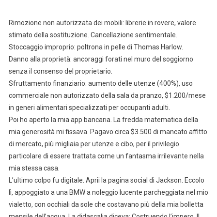
Rimozione non autorizzata dei mobili: librerie in rovere, valore
stimato della sostituzione. Cancellazione sentimentale.
Stoccaggio improprio: poltrona in pelle di Thomas Harlow.
Danno alla proprietà: ancoraggi forati nel muro del soggiorno
senza il consenso del proprietario.
Sfruttamento finanziario: aumento delle utenze (400%), uso
commerciale non autorizzato della sala da pranzo, $1.200/mese
in generi alimentari specializzati per occupanti adulti.
Poi ho aperto la mia app bancaria. La fredda matematica della
mia generosità mi fissava. Pagavo circa $3.500 di mancato affitto
di mercato, più migliaia per utenze e cibo, per il privilegio
particolare di essere trattata come un fantasma irrilevante nella
mia stessa casa.
L’ultimo colpo fu digitale. Aprii la pagina social di Jackson. Eccolo
lì, appoggiato a una BMW a noleggio lucente parcheggiata nel mio
vialetto, con occhiali da sole che costavano più della mia bolletta
mensile dell’acqua. La didascalia diceva: Costruendo l’impero. Il