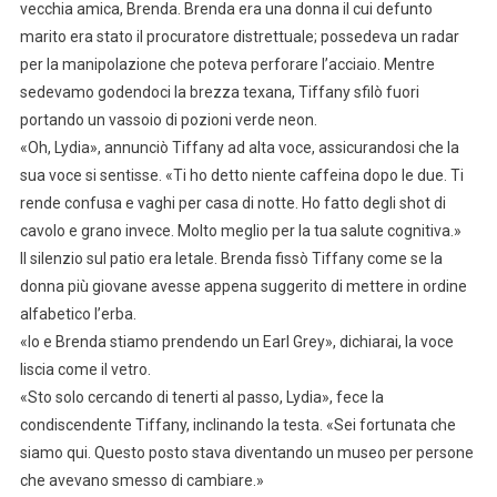
vecchia amica, Brenda. Brenda era una donna il cui defunto
marito era stato il procuratore distrettuale; possedeva un radar
per la manipolazione che poteva perforare l’acciaio. Mentre
sedevamo godendoci la brezza texana, Tiffany sfilò fuori
portando un vassoio di pozioni verde neon.
«Oh, Lydia», annunciò Tiffany ad alta voce, assicurandosi che la
sua voce si sentisse. «Ti ho detto niente caffeina dopo le due. Ti
rende confusa e vaghi per casa di notte. Ho fatto degli shot di
cavolo e grano invece. Molto meglio per la tua salute cognitiva.»
Il silenzio sul patio era letale. Brenda fissò Tiffany come se la
donna più giovane avesse appena suggerito di mettere in ordine
alfabetico l’erba.
«Io e Brenda stiamo prendendo un Earl Grey», dichiarai, la voce
liscia come il vetro.
«Sto solo cercando di tenerti al passo, Lydia», fece la
condiscendente Tiffany, inclinando la testa. «Sei fortunata che
siamo qui. Questo posto stava diventando un museo per persone
che avevano smesso di cambiare.»