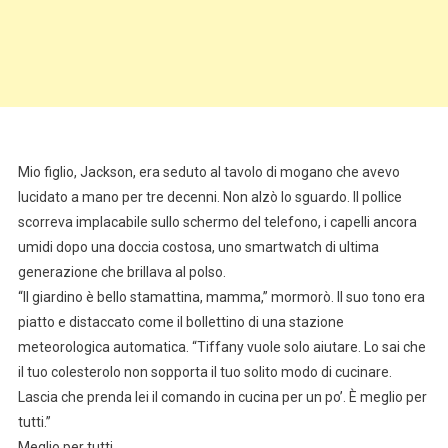
Mio figlio, Jackson, era seduto al tavolo di mogano che avevo
lucidato a mano per tre decenni. Non alzò lo sguardo. Il pollice
scorreva implacabile sullo schermo del telefono, i capelli ancora
umidi dopo una doccia costosa, uno smartwatch di ultima
generazione che brillava al polso.
“Il giardino è bello stamattina, mamma,” mormorò. Il suo tono era
piatto e distaccato come il bollettino di una stazione
meteorologica automatica. “Tiffany vuole solo aiutare. Lo sai che
il tuo colesterolo non sopporta il tuo solito modo di cucinare.
Lascia che prenda lei il comando in cucina per un po’. È meglio per
tutti.”
Meglio per tutti.