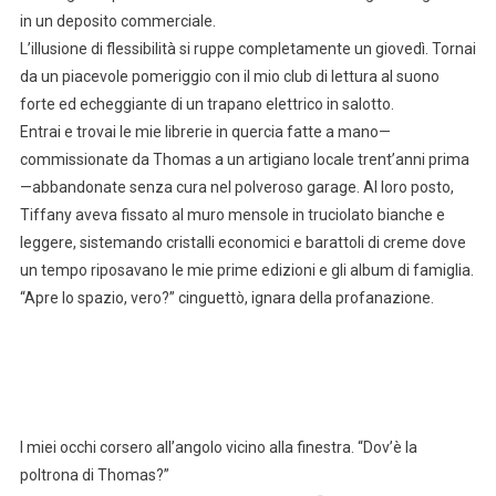
in un deposito commerciale.
L’illusione di flessibilità si ruppe completamente un giovedì. Tornai
da un piacevole pomeriggio con il mio club di lettura al suono
forte ed echeggiante di un trapano elettrico in salotto.
Entrai e trovai le mie librerie in quercia fatte a mano—
commissionate da Thomas a un artigiano locale trent’anni prima
—abbandonate senza cura nel polveroso garage. Al loro posto,
Tiffany aveva fissato al muro mensole in truciolato bianche e
leggere, sistemando cristalli economici e barattoli di creme dove
un tempo riposavano le mie prime edizioni e gli album di famiglia.
“Apre lo spazio, vero?” cinguettò, ignara della profanazione.
I miei occhi corsero all’angolo vicino alla finestra. “Dov’è la
poltrona di Thomas?”