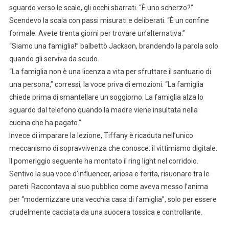
sguardo verso le scale, gli occhi sbarrati. “È uno scherzo?”
Scendevo la scala con passi misurati e deliberati. “È un confine
formale. Avete trenta giorni per trovare un’alternativa.”
“Siamo una famiglia!” balbettò Jackson, brandendo la parola solo
quando gli serviva da scudo.
“La famiglia non è una licenza a vita per sfruttare il santuario di
una persona,” corressi, la voce priva di emozioni. “La famiglia
chiede prima di smantellare un soggiorno. La famiglia alza lo
sguardo dal telefono quando la madre viene insultata nella
cucina che ha pagato.”
Invece di imparare la lezione, Tiffany è ricaduta nell’unico
meccanismo di sopravvivenza che conosce: il vittimismo digitale.
Il pomeriggio seguente ha montato il ring light nel corridoio.
Sentivo la sua voce d’influencer, ariosa e ferita, risuonare tra le
pareti. Raccontava al suo pubblico come aveva messo l’anima
per “modernizzare una vecchia casa di famiglia”, solo per essere
crudelmente cacciata da una suocera tossica e controllante.