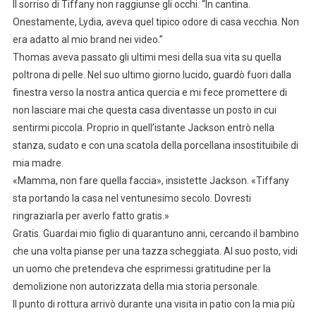
Il sorriso di Tiffany non raggiunse gli occhi. “In cantina.
Onestamente, Lydia, aveva quel tipico odore di casa vecchia. Non
era adatto al mio brand nei video.”
Thomas aveva passato gli ultimi mesi della sua vita su quella
poltrona di pelle. Nel suo ultimo giorno lucido, guardò fuori dalla
finestra verso la nostra antica quercia e mi fece promettere di
non lasciare mai che questa casa diventasse un posto in cui
sentirmi piccola. Proprio in quell’istante Jackson entrò nella
stanza, sudato e con una scatola della porcellana insostituibile di
mia madre.
«Mamma, non fare quella faccia», insistette Jackson. «Tiffany
sta portando la casa nel ventunesimo secolo. Dovresti
ringraziarla per averlo fatto gratis.»
Gratis. Guardai mio figlio di quarantuno anni, cercando il bambino
che una volta pianse per una tazza scheggiata. Al suo posto, vidi
un uomo che pretendeva che esprimessi gratitudine per la
demolizione non autorizzata della mia storia personale.
Il punto di rottura arrivò durante una visita in patio con la mia più