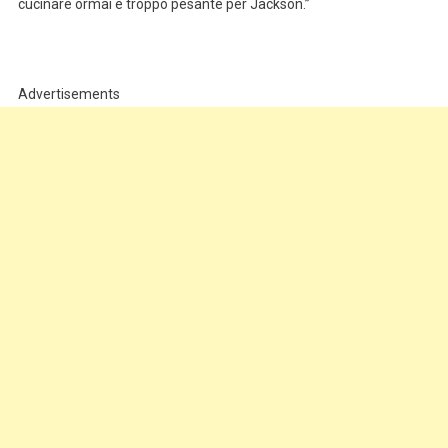
cucinare ormai è troppo pesante per Jackson.”
Advertisements