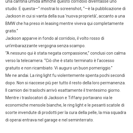
una cantina umida affinché questo corridoio diventasse uno
studio. E questa—” mostrai lo screenshot, “—è la pubblicazione di
Jackson in cui si vanta della sua ‘nuova proprietà’, accanto a una
BMW che ha preso in leasing mentre viveva qui completamente
gratis.”
Jackson apparve in fondo al corridoio, il volto rosso di
un’imbarazzante vergogna senza scampo.
“A nessuno qui è stata negata compassione,” conclusi con calma
verso la telecamera. “Ciò che è stato terminato è l’accesso
gratuito e non ricambiato. Vi auguro un buon pomeriggio.”
Me ne andai. La ring light fu violentemente spenta pochi secondi
dopo. Non si riaccese più per tutto il resto della loro permanenza.
Il camion dei traslochi arrivò esattamente il trentesimo giorno.
Mentre i traslocatori di Jackson e Tiffany portavano via le
economiche mensole bianche, le ring light e le pesanti scatole di
scorte invendute di prodotti per la cura della pelle, la mia squadra
di operai entrava nel garage e nel seminterrato.