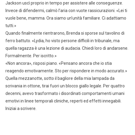
Jackson uscì proprio in tempo per assistere alle conseguenze.
Invece di difendermi, calmò l’aria con vuote rassicurazioni. «Lei ti
vuole bene, mamma. Ora siamo un’unità familiare. Ci adattiamo
tutti.»
Quando finalmente rientrarono, Brenda si sporse sul tavolino di
ferro battuto. «Lydia, ho visto persone difficili in tribunale, ma
quella ragazza è una lezione di audacia. Chiedi loro di andarsene.
Formalmente. Per iscritto.»
«Non ancora», risposi piano. «Pensano ancora che io stia
reagendo emotivamente. Sto per rispondere in modo accurato.»
Quella mezzanotte, sotto il bagliore della mia lampada da
scrivania in ottone, tirai fuori un blocco giallo legale. Per quattro
decenni, avevo trasformato i disordinati comportamenti umani
emotivi in linee temporali cliniche, reperti ed effetti innegabili.
Iniziai a scrivere.