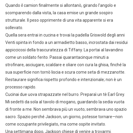
Quando il camion finalmente si allontanò, girando l’angolo e
scomparendo dalla vista, la casa emise un grande sospiro
strutturale. Il peso opprimente di una vita apparente si era
sollevato.
Quella sera entrai in cucina e trovai la padella Griswold degli anni
Venti spinta in fondo a un armadietto basso, incrostata dai residui
appiccicosi della trascuratezza di Tiffany. La portai al lavandino
come un soldato ferito. Passai quarantacinque minuti a
strofinare, asciugare, scaldare e oliare con cura la ghisa, finché la
sua superficie non tornò liscia e scura come seta di mezzanotte.
Restaurare significa rispetto profondo e intenzionale; non è un
processo rapido.
Cucinai due uova strapazzate nel burro. Preparaì un tè Earl Grey.
Mi sedetti da sola al tavolo di mogano, guardando la sedia vuota
di fronte a me. Non sembrava più un vuoto; sembrava uno spazio
sacro. Spazio perché Jackson, un giorno, potesse tornare—non
come occupante privilegiato, ma come ospite invitato.
Una settimana dopo, Jackson chiese di venire a trovarmi.