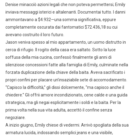
Denise minacciò azioni legali che non poteva permettersi; Emily
inviava messaggi isterici e altalenanti. Documentai tutto. I danni
ammontavano a $4.932—una somma significativa, eppure
completamente oscurata dai fantomatici $72.436,18 su cui
avevano costruito il loro futuro.
Jason veniva spesso al mio appartamento, un uomo distrutto in
cerca di rifugio. Il rogito della casa era saltato. Sotto la luce
soffusa della mia cucina, confessò finalmente gli anni di
silenziose concessioni fatte alla famiglia di Emily, culminate nella
forzata duplicazione della chiave della baita. Aveva sacrificato i
propri confini per placare un’insaziabile sete di accomodamento.
“Capisco la difficoltà,” gli dissi dolcemente, “ma capisco anche il
chiedere.” Gli offrii amore incondizionato, cene calde e una guida
strategica, ma gli negai esplicitamente i soldi e la baita. Per la
prima volta nella sua vita adulta, accettò il confine senza
negoziare.
A inizio giugno, Emily chiese di vedermi. Arrivò spogliata della sua
armatura lucida, indossando semplici jeans e una visibile,