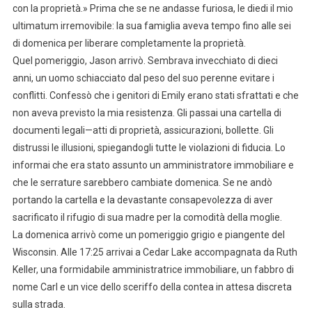
con la proprietà.» Prima che se ne andasse furiosa, le diedi il mio
ultimatum irremovibile: la sua famiglia aveva tempo fino alle sei
di domenica per liberare completamente la proprietà.
Quel pomeriggio, Jason arrivò. Sembrava invecchiato di dieci
anni, un uomo schiacciato dal peso del suo perenne evitare i
conflitti. Confessò che i genitori di Emily erano stati sfrattati e che
non aveva previsto la mia resistenza. Gli passai una cartella di
documenti legali—atti di proprietà, assicurazioni, bollette. Gli
distrussi le illusioni, spiegandogli tutte le violazioni di fiducia. Lo
informai che era stato assunto un amministratore immobiliare e
che le serrature sarebbero cambiate domenica. Se ne andò
portando la cartella e la devastante consapevolezza di aver
sacrificato il rifugio di sua madre per la comodità della moglie.
La domenica arrivò come un pomeriggio grigio e piangente del
Wisconsin. Alle 17:25 arrivai a Cedar Lake accompagnata da Ruth
Keller, una formidabile amministratrice immobiliare, un fabbro di
nome Carl e un vice dello sceriffo della contea in attesa discreta
sulla strada.