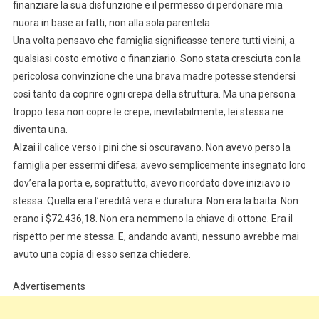
finanziare la sua disfunzione e il permesso di perdonare mia
nuora in base ai fatti, non alla sola parentela.
Una volta pensavo che famiglia significasse tenere tutti vicini, a
qualsiasi costo emotivo o finanziario. Sono stata cresciuta con la
pericolosa convinzione che una brava madre potesse stendersi
così tanto da coprire ogni crepa della struttura. Ma una persona
troppo tesa non copre le crepe; inevitabilmente, lei stessa ne
diventa una.
Alzai il calice verso i pini che si oscuravano. Non avevo perso la
famiglia per essermi difesa; avevo semplicemente insegnato loro
dov’era la porta e, soprattutto, avevo ricordato dove iniziavo io
stessa. Quella era l’eredità vera e duratura. Non era la baita. Non
erano i $72.436,18. Non era nemmeno la chiave di ottone. Era il
rispetto per me stessa. E, andando avanti, nessuno avrebbe mai
avuto una copia di esso senza chiedere.
Advertisements