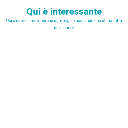
Skip
Qui è interessante
to
content
Qui è interessante, perché ogni angolo nasconde una storia tutta
da scoprire