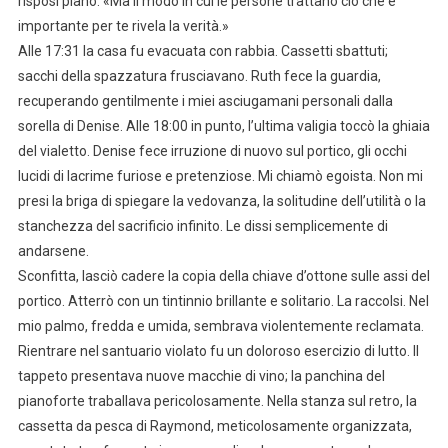
risposi piano. «Ma il modo in cui le persone trattano ciò che è
importante per te rivela la verità.»
Alle 17:31 la casa fu evacuata con rabbia. Cassetti sbattuti;
sacchi della spazzatura frusciavano. Ruth fece la guardia,
recuperando gentilmente i miei asciugamani personali dalla
sorella di Denise. Alle 18:00 in punto, l’ultima valigia toccò la ghiaia
del vialetto. Denise fece irruzione di nuovo sul portico, gli occhi
lucidi di lacrime furiose e pretenziose. Mi chiamò egoista. Non mi
presi la briga di spiegare la vedovanza, la solitudine dell’utilità o la
stanchezza del sacrificio infinito. Le dissi semplicemente di
andarsene.
Sconfitta, lasciò cadere la copia della chiave d’ottone sulle assi del
portico. Atterrò con un tintinnio brillante e solitario. La raccolsi. Nel
mio palmo, fredda e umida, sembrava violentemente reclamata.
Rientrare nel santuario violato fu un doloroso esercizio di lutto. Il
tappeto presentava nuove macchie di vino; la panchina del
pianoforte traballava pericolosamente. Nella stanza sul retro, la
cassetta da pesca di Raymond, meticolosamente organizzata,