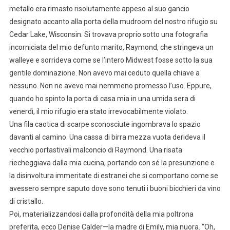
metallo era rimasto risolutamente appeso al suo gancio
designato accanto alla porta della mudroom del nostro rifugio su
Cedar Lake, Wisconsin. Si trovava proprio sotto una fotografia
incorniciata del mio defunto marito, Raymond, che stringeva un
walleye e sorrideva come se l’intero Midwest fosse sotto la sua
gentile dominazione. Non avevo mai ceduto quella chiave a
nessuno. Non ne avevo mai nemmeno promesso l’uso. Eppure,
quando ho spinto la porta di casa mia in una umida sera di
venerdì, il mio rifugio era stato irrevocabilmente violato.
Una fila caotica di scarpe sconosciute ingombrava lo spazio
davanti al camino. Una cassa di birra mezza vuota derideva il
vecchio portastivali malconcio di Raymond. Una risata
riecheggiava dalla mia cucina, portando con sé la presunzione e
la disinvoltura immeritate di estranei che si comportano come se
avessero sempre saputo dove sono tenuti i buoni bicchieri da vino
di cristallo.
Poi, materializzandosi dalla profondità della mia poltrona
preferita, ecco Denise Calder—la madre di Emily, mia nuora. “Oh,