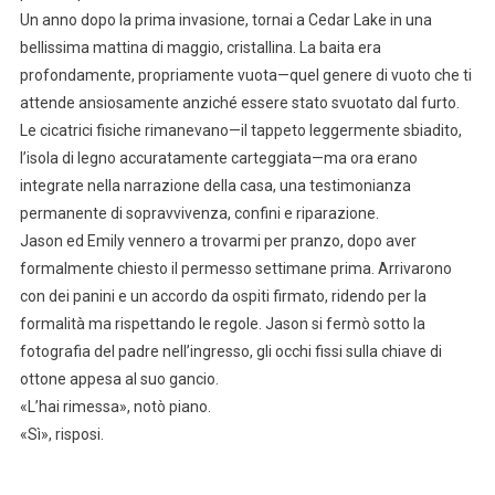
Un anno dopo la prima invasione, tornai a Cedar Lake in una
bellissima mattina di maggio, cristallina. La baita era
profondamente, propriamente vuota—quel genere di vuoto che ti
attende ansiosamente anziché essere stato svuotato dal furto.
Le cicatrici fisiche rimanevano—il tappeto leggermente sbiadito,
l’isola di legno accuratamente carteggiata—ma ora erano
integrate nella narrazione della casa, una testimonianza
permanente di sopravvivenza, confini e riparazione.
Jason ed Emily vennero a trovarmi per pranzo, dopo aver
formalmente chiesto il permesso settimane prima. Arrivarono
con dei panini e un accordo da ospiti firmato, ridendo per la
formalità ma rispettando le regole. Jason si fermò sotto la
fotografia del padre nell’ingresso, gli occhi fissi sulla chiave di
ottone appesa al suo gancio.
«L’hai rimessa», notò piano.
«Sì», risposi.