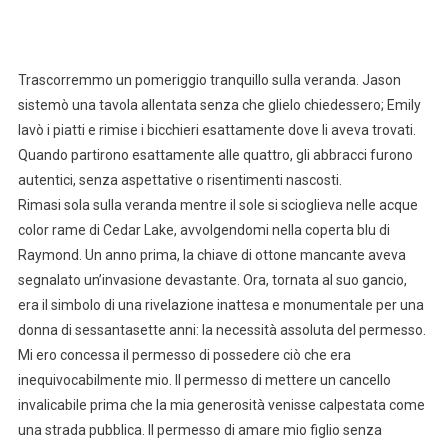
Trascorremmo un pomeriggio tranquillo sulla veranda. Jason
sistemò una tavola allentata senza che glielo chiedessero; Emily
lavò i piatti e rimise i bicchieri esattamente dove li aveva trovati.
Quando partirono esattamente alle quattro, gli abbracci furono
autentici, senza aspettative o risentimenti nascosti.
Rimasi sola sulla veranda mentre il sole si scioglieva nelle acque
color rame di Cedar Lake, avvolgendomi nella coperta blu di
Raymond. Un anno prima, la chiave di ottone mancante aveva
segnalato un’invasione devastante. Ora, tornata al suo gancio,
era il simbolo di una rivelazione inattesa e monumentale per una
donna di sessantasette anni: la necessità assoluta del permesso.
Mi ero concessa il permesso di possedere ciò che era
inequivocabilmente mio. Il permesso di mettere un cancello
invalicabile prima che la mia generosità venisse calpestata come
una strada pubblica. Il permesso di amare mio figlio senza