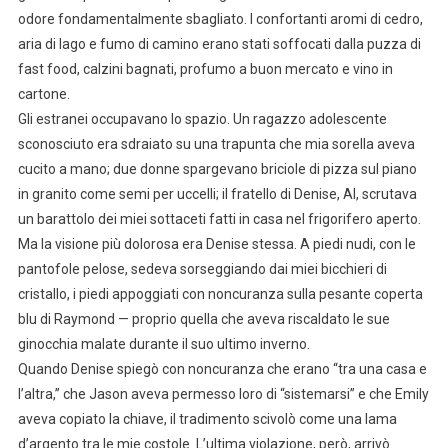
odore fondamentalmente sbagliato. I confortanti aromi di cedro,
aria di lago e fumo di camino erano stati soffocati dalla puzza di
fast food, calzini bagnati, profumo a buon mercato e vino in
cartone.
Gli estranei occupavano lo spazio. Un ragazzo adolescente
sconosciuto era sdraiato su una trapunta che mia sorella aveva
cucito a mano; due donne spargevano briciole di pizza sul piano
in granito come semi per uccelli; il fratello di Denise, Al, scrutava
un barattolo dei miei sottaceti fatti in casa nel frigorifero aperto.
Ma la visione più dolorosa era Denise stessa. A piedi nudi, con le
pantofole pelose, sedeva sorseggiando dai miei bicchieri di
cristallo, i piedi appoggiati con noncuranza sulla pesante coperta
blu di Raymond — proprio quella che aveva riscaldato le sue
ginocchia malate durante il suo ultimo inverno.
Quando Denise spiegò con noncuranza che erano “tra una casa e
l’altra,” che Jason aveva permesso loro di “sistemarsi” e che Emily
aveva copiato la chiave, il tradimento scivolò come una lama
d’argento tra le mie costole. L’ultima violazione, però, arrivò