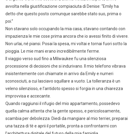
avvolta nella giustificazione compiaciuta di Denise: “Emily ha
detto che questo posto comunque sarebbe stato suo, prima o
poi.”
Non stavano solo occupando la mia casa; stavano contando con
impazienza le mie cose prima ancora che io avessi finito di vivere.
Non urlai, né piansi. Posai la spesa, mi voltai e tornai fuori sotto la
pioggia. Le mie mani erano incredibilmente ferme.
Il viaggio verso sud fino a Milwaukee fu una silenziosa
processione di decisioni che si indurivano. Il mio telefono vibrava
insistentemente con chiamate in arrivo da Emily e numeri
sconosciuti, a cui lasciavo squillare a vuoto. La tolleranza è un
veleno silenzioso, e l’antidoto spesso si forgia in una chiarezza
improvvisa e accecante.
Quando raggiunsi il rifugio del mio appartamento, possedevo
quella calma attenta che la gente spesso, e pericolosamente,
scambia per debolezza. Diedi da mangiare al mio terrier, preparai
una tazza di tè e aprii il portatile, pronta a confrontarmi con
l’architettura digitale del futuro della mia famiglia.