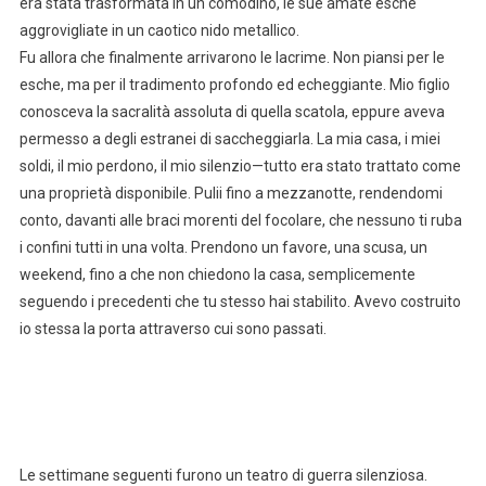
era stata trasformata in un comodino, le sue amate esche
aggrovigliate in un caotico nido metallico.
Fu allora che finalmente arrivarono le lacrime. Non piansi per le
esche, ma per il tradimento profondo ed echeggiante. Mio figlio
conosceva la sacralità assoluta di quella scatola, eppure aveva
permesso a degli estranei di saccheggiarla. La mia casa, i miei
soldi, il mio perdono, il mio silenzio—tutto era stato trattato come
una proprietà disponibile. Pulii fino a mezzanotte, rendendomi
conto, davanti alle braci morenti del focolare, che nessuno ti ruba
i confini tutti in una volta. Prendono un favore, una scusa, un
weekend, fino a che non chiedono la casa, semplicemente
seguendo i precedenti che tu stesso hai stabilito. Avevo costruito
io stessa la porta attraverso cui sono passati.
Le settimane seguenti furono un teatro di guerra silenziosa.