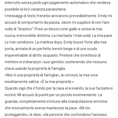
interrotto senza pietà ogni pagamento automatico che rendeva
possibile la loro vacanza parassitaria.
I messaggi di testo frenetici arrivarono prevedibilmente. Emily mi
accusò di comportarmi da pazza; Jason mi supplicò di non fare
nulla di “drastico.” Presi un blocco note giallo e scrissi la mia
nuova, irremovibile dottrina: La mia baita. I miei soldi. La mia pace.
Le mie condizioni. La mattina dopo, Emily bussò forte alla mia
porta, armata di un perfetto trench beige e di uno scudo
impenetrabile di diritto acquisito. Pretese che smettessi di
mettere in imbarazzo i suoi genitori, sostenendo che nessuno
stava usando la proprietà di famiglia.
«Non è una proprietà di famiglia», la corressi, la mia voce
insolitamente calma. «È la mia proprietà.»
Quando capì che il fondo per la casa era svanito, la sua facciata si
incrinò. Mi accusò di punirli per un piccolo inconveniente. La
guardai, completamente immune alla manipolazione emotiva
che storicamente aveva mantenuto la pace. «Mi sto
proteggendo», le dissi, «da persone che confondono l’accesso