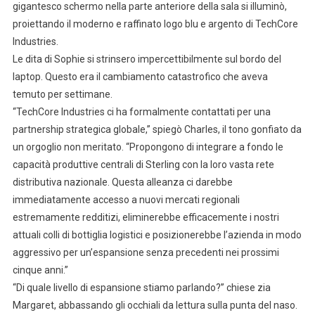
gigantesco schermo nella parte anteriore della sala si illuminò,
proiettando il moderno e raffinato logo blu e argento di TechCore
Industries.
Le dita di Sophie si strinsero impercettibilmente sul bordo del
laptop. Questo era il cambiamento catastrofico che aveva
temuto per settimane.
“TechCore Industries ci ha formalmente contattati per una
partnership strategica globale,” spiegò Charles, il tono gonfiato da
un orgoglio non meritato. “Propongono di integrare a fondo le
capacità produttive centrali di Sterling con la loro vasta rete
distributiva nazionale. Questa alleanza ci darebbe
immediatamente accesso a nuovi mercati regionali
estremamente redditizi, eliminerebbe efficacemente i nostri
attuali colli di bottiglia logistici e posizionerebbe l’azienda in modo
aggressivo per un’espansione senza precedenti nei prossimi
cinque anni.”
“Di quale livello di espansione stiamo parlando?” chiese zia
Margaret, abbassando gli occhiali da lettura sulla punta del naso.