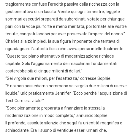
tragicamente confuso l’eredità passiva della ricchezza con la
gestione attiva di un lascito. Venite qui ogni trimestre, leggete
sommari esecutivi preparati da subordinati, votate per chiunque
parli con la voce più forte e meno meritata, poi tornate alle vostre
tenute, congratulandovi per aver preservato l’impero del nonno.”
Charles si alzò in piedi, la sua figura imponente che tentava di
riguadagnare l’autorità fisica che aveva perso intellettualmente.
“Questo tuo piano alternativo di modernizzazione richiede
capitale. Solo l’aggiornamento dei macchinari fondamentali
costerebbe più di cinque milioni di dollari.”
“Sei virgola due milioni, per l’esattezza,” corresse Sophie.
“E noi non possediamo nemmeno sei virgola due milioni di riserve
liquide,” urlò praticamente Jennifer. “Ecco perché l’acquisizione di
TechCore era vitale!”
“Sono pienamente preparata a finanziare io stessa la
modernizzazione in modo completo,” annunciò Sophie.
Il profondo, assoluto silenzio che seguì fu un’entità magnifica e
schiacciante. Era il suono di ventidue esseri umani che,