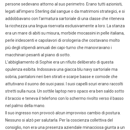
persone sedevano attorno al suo perimetro. Erano tutti azionisti,
legati all’impero Sterling dal sangue o da matrimoni strategici, e si
addobbavano con l’armatura sartoriale di una classe che riteneva
la ricchezza una lingua riservata esclusivamente a loro. La stanza
era un mare di abiti su misura, morbide mocassini in pelle italiana,
perle iridescenti e capolavori di orologeria che costavano molto
più degli stipendi annuali dei capi-turno che manovravano i
macchinari pesanti al piano di sotto.
L’abbigliamento di Sophie era un rifiuto deliberato di questa
opulenza esibita. Indossava una giacca blu navy sartoriale ma
sobria, pantaloni neri ben stirati e scarpe basse e comode che
attutivano il suono dei suoi passi. I suoi capelli scuri erano raccolti
stretti sulla nuca. Un sottile laptop nero opaco era ben saldo sotto
il braccio e teneva il telefono con lo schermo rivolto verso il basso
nel palmo della mano.
Il suo ingresso non provocò alcun improvviso cambio di postura.
Nessuno si alzò per salutarla. Per la coscienza collettiva del
consiglio, non era una presenza aziendale minacciosa giunta a un