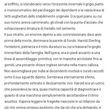
al soffitto, si stendevano verso l’orizzonte invernale il grigio piatto
e monocromatico del parcheggio dei dipendenti e la vasta linea di
tetti seghettati dello stabilimento originale. Era quel piano su cui
suo nonno aveva camminato, gli stivali con la punta d’acciaio che
schiacciavano limatura di metallo nel cemento.
Il suo ritratto, un enorme dipinto a olio commissionato dieci anni
prima della morte, dominava la parete di fondo. Harold Sterling:
fondatore, patriarca e il mito duraturo su cui si basava l’orgoglio
immeritato della famiglia. Nell’opera, era in piedi accanto a una
linea di assemblaggio primitiva, con le maniche arrotolate fino ai
gomiti, una pesante chiave inglese serrata nella mano callosa.
Non assomigliava per nulla ai discendenti morbidi e curati raccolti
sotto il suo sguardo dipinto. Sembrava eternamente sfinito,
profondamente ostinato e decisamente vivo. Harold era un uomo
che possedeva la rara, quasi mistica capacità di diagnosticare il
guasto di una macchina semplicemente ascoltandone il ritmo
acustico. Sapeva leggere le tragedie nascoste in un bilancio da
ciò che veniva omesso piuttosto che da ciò che era dichiarato, e