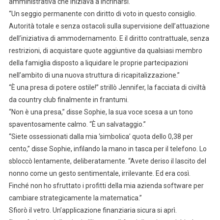
amministrativa che iniziava a incrinarsi.
“Un seggio permanente con diritto di voto in questo consiglio.
Autorità totale e senza ostacoli sulla supervisione dell’attuazione
dell’iniziativa di ammodernamento. E il diritto contrattuale, senza
restrizioni, di acquistare quote aggiuntive da qualsiasi membro
della famiglia disposto a liquidare le proprie partecipazioni
nell’ambito di una nuova struttura di ricapitalizzazione.”
“È una presa di potere ostile!” strillò Jennifer, la facciata di civiltà
da country club finalmente in frantumi.
“Non è una presa,” disse Sophie, la sua voce scesa a un tono
spaventosamente calmo. “È un salvataggio.”
“Siete ossessionati dalla mia ‘simbolica’ quota dello 0,38 per
cento,” disse Sophie, infilando la mano in tasca per il telefono. Lo
sbloccò lentamente, deliberatamente. “Avete deriso il lascito del
nonno come un gesto sentimentale, irrilevante. Ed era così.
Finché non ho sfruttato i profitti della mia azienda software per
cambiare strategicamente la matematica.”
Sfiorò il vetro. Un’applicazione finanziaria sicura si aprì.