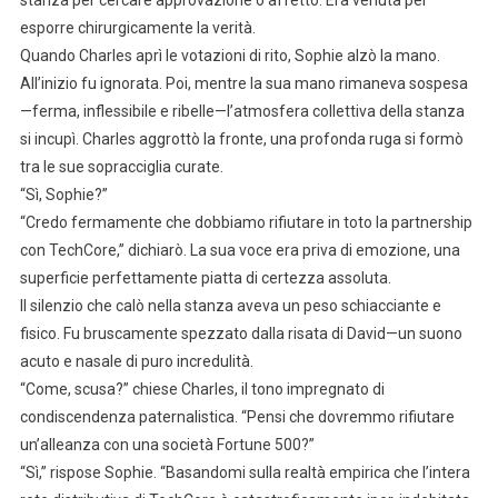
stanza per cercare approvazione o affetto. Era venuta per
esporre chirurgicamente la verità.
Quando Charles aprì le votazioni di rito, Sophie alzò la mano.
All’inizio fu ignorata. Poi, mentre la sua mano rimaneva sospesa
—ferma, inflessibile e ribelle—l’atmosfera collettiva della stanza
si incupì. Charles aggrottò la fronte, una profonda ruga si formò
tra le sue sopracciglia curate.
“Sì, Sophie?”
“Credo fermamente che dobbiamo rifiutare in toto la partnership
con TechCore,” dichiarò. La sua voce era priva di emozione, una
superficie perfettamente piatta di certezza assoluta.
Il silenzio che calò nella stanza aveva un peso schiacciante e
fisico. Fu bruscamente spezzato dalla risata di David—un suono
acuto e nasale di puro incredulità.
“Come, scusa?” chiese Charles, il tono impregnato di
condiscendenza paternalistica. “Pensi che dovremmo rifiutare
un’alleanza con una società Fortune 500?”
“Sì,” rispose Sophie. “Basandomi sulla realtà empirica che l’intera