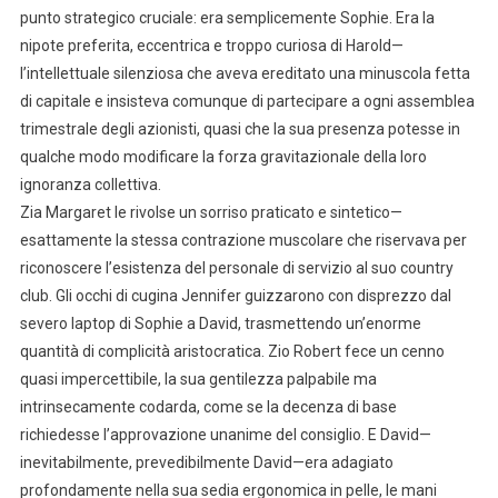
punto strategico cruciale: era semplicemente Sophie. Era la
nipote preferita, eccentrica e troppo curiosa di Harold—
l’intellettuale silenziosa che aveva ereditato una minuscola fetta
di capitale e insisteva comunque di partecipare a ogni assemblea
trimestrale degli azionisti, quasi che la sua presenza potesse in
qualche modo modificare la forza gravitazionale della loro
ignoranza collettiva.
Zia Margaret le rivolse un sorriso praticato e sintetico—
esattamente la stessa contrazione muscolare che riservava per
riconoscere l’esistenza del personale di servizio al suo country
club. Gli occhi di cugina Jennifer guizzarono con disprezzo dal
severo laptop di Sophie a David, trasmettendo un’enorme
quantità di complicità aristocratica. Zio Robert fece un cenno
quasi impercettibile, la sua gentilezza palpabile ma
intrinsecamente codarda, come se la decenza di base
richiedesse l’approvazione unanime del consiglio. E David—
inevitabilmente, prevedibilmente David—era adagiato
profondamente nella sua sedia ergonomica in pelle, le mani