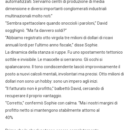
automatizzati. Serviamo centri di produzione di media
dimensione e diversi importanti conglomerati industriali
multinazionali molto noti.”
“Sembra spettacolare quando snoccioli i paroloni,” David
sogghignò. “Ma fa davvero soldi?”
“Abbiamo registrato otto virgola tre milioni di dollari di ricavi
annuali lordi per l’ultimo anno fiscale,” disse Sophie.
La dinamica della stanza si ruppe. Fu uno spostamento tettonico
sottile e invisibile. Le mascelle si serrarono. Gli occhi si
spalancarono. Il tono condiscendente lasciò improvvisamente il
posto a nuovi calcoli mentali, involontari ma precisi. Otto milioni di
dollari non sono un hobby: sono un impero agli inizi.
“Il fatturato non è profitto,” balbettò David, cercando di
recuperare il proprio vantaggio.
“Corretto,” confermò Sophie con calma. “Ma i nostri margini di
profitto netto si mantengono stabilmente attorno al
40%