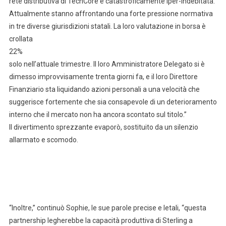
rete distributiva di TechCore è catastroficamente iper-indebitata.
Attualmente stanno affrontando una forte pressione normativa
in tre diverse giurisdizioni statali. La loro valutazione in borsa è
crollata
22%
solo nell’attuale trimestre. Il loro Amministratore Delegato si è
dimesso improvvisamente trenta giorni fa, e il loro Direttore
Finanziario sta liquidando azioni personali a una velocità che
suggerisce fortemente che sia consapevole di un deterioramento
interno che il mercato non ha ancora scontato sul titolo.”
Il divertimento sprezzante evaporò, sostituito da un silenzio
allarmato e scomodo.
“Inoltre,” continuò Sophie, le sue parole precise e letali, “questa
partnership legherebbe la capacità produttiva di Sterling a