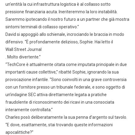
un’entità la cui infrastruttura logistica è al collasso sotto
pressione finanziaria acuta. Ineriteremmo la loro instabilità.
Saremmo ipotecando il nostro futuro a un partner che già mostra
sintomi terminali di collasso operativo.”
David si appoggiò allo schienale, incrociando le braccia in modo
difensivo. “È profondamente delizioso, Sophie. Hai letto il
Wall Street Journal
. Molto divertente.”
“TechCore è attualmente citata come imputata principale in due
importanti cause collettive,” ribatté Sophie, ignorando la sua
provocazione infantile. “Sono coinvolti in una grave controversia
con un fornitore presso un tribunale federale, e sono oggetto di
un’indagine SEC attiva direttamente legata a pratiche
fraudolente di riconoscimento dei ricavi in una consociata
interamente controllata.”
Charles posò deliberatamente la sua penna d’argento sul tavolo.
“E dove, esattamente, stai trovando queste informazioni
apocalittiche?”