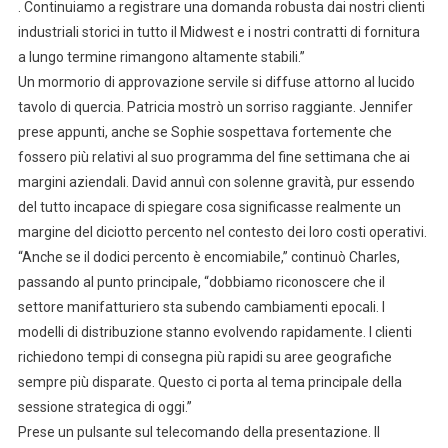
. Continuiamo a registrare una domanda robusta dai nostri clienti
industriali storici in tutto il Midwest e i nostri contratti di fornitura
a lungo termine rimangono altamente stabili.”
Un mormorio di approvazione servile si diffuse attorno al lucido
tavolo di quercia. Patricia mostrò un sorriso raggiante. Jennifer
prese appunti, anche se Sophie sospettava fortemente che
fossero più relativi al suo programma del fine settimana che ai
margini aziendali. David annuì con solenne gravità, pur essendo
del tutto incapace di spiegare cosa significasse realmente un
margine del diciotto percento nel contesto dei loro costi operativi.
“Anche se il dodici percento è encomiabile,” continuò Charles,
passando al punto principale, “dobbiamo riconoscere che il
settore manifatturiero sta subendo cambiamenti epocali. I
modelli di distribuzione stanno evolvendo rapidamente. I clienti
richiedono tempi di consegna più rapidi su aree geografiche
sempre più disparate. Questo ci porta al tema principale della
sessione strategica di oggi.”
Prese un pulsante sul telecomando della presentazione. Il