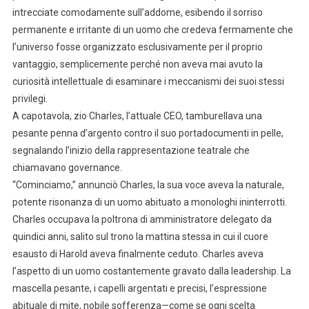
intrecciate comodamente sull’addome, esibendo il sorriso
permanente e irritante di un uomo che credeva fermamente che
l’universo fosse organizzato esclusivamente per il proprio
vantaggio, semplicemente perché non aveva mai avuto la
curiosità intellettuale di esaminare i meccanismi dei suoi stessi
privilegi.
A capotavola, zio Charles, l’attuale CEO, tamburellava una
pesante penna d’argento contro il suo portadocumenti in pelle,
segnalando l’inizio della rappresentazione teatrale che
chiamavano governance.
“Cominciamo,” annunciò Charles, la sua voce aveva la naturale,
potente risonanza di un uomo abituato a monologhi ininterrotti.
Charles occupava la poltrona di amministratore delegato da
quindici anni, salito sul trono la mattina stessa in cui il cuore
esausto di Harold aveva finalmente ceduto. Charles aveva
l’aspetto di un uomo costantemente gravato dalla leadership. La
mascella pesante, i capelli argentati e precisi, l’espressione
abituale di mite, nobile sofferenza—come se ogni scelta