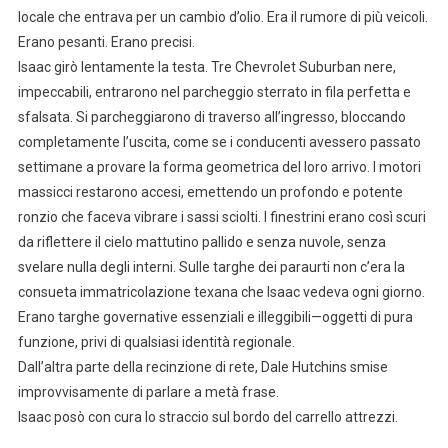
locale che entrava per un cambio d’olio. Era il rumore di più veicoli.
Erano pesanti. Erano precisi.
Isaac girò lentamente la testa. Tre Chevrolet Suburban nere,
impeccabili, entrarono nel parcheggio sterrato in fila perfetta e
sfalsata. Si parcheggiarono di traverso all’ingresso, bloccando
completamente l’uscita, come se i conducenti avessero passato
settimane a provare la forma geometrica del loro arrivo. I motori
massicci restarono accesi, emettendo un profondo e potente
ronzio che faceva vibrare i sassi sciolti. I finestrini erano così scuri
da riflettere il cielo mattutino pallido e senza nuvole, senza
svelare nulla degli interni. Sulle targhe dei paraurti non c’era la
consueta immatricolazione texana che Isaac vedeva ogni giorno.
Erano targhe governative essenziali e illeggibili—oggetti di pura
funzione, privi di qualsiasi identità regionale.
Dall’altra parte della recinzione di rete, Dale Hutchins smise
improvvisamente di parlare a metà frase.
Isaac posò con cura lo straccio sul bordo del carrello attrezzi.