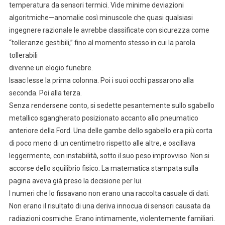
temperatura da sensori termici. Vide minime deviazioni
algoritmiche—anomalie così minuscole che quasi qualsiasi
ingegnere razionale le avrebbe classificate con sicurezza come
“tolleranze gestibili,” fino al momento stesso in cui la parola
tollerabili
divenne un elogio funebre.
Isaac lesse la prima colonna. Poi i suoi occhi passarono alla
seconda. Poi alla terza.
Senza rendersene conto, si sedette pesantemente sullo sgabello
metallico sgangherato posizionato accanto allo pneumatico
anteriore della Ford. Una delle gambe dello sgabello era più corta
di poco meno di un centimetro rispetto alle altre, e oscillava
leggermente, con instabilità, sotto il suo peso improvviso. Non si
accorse dello squilibrio fisico. La matematica stampata sulla
pagina aveva già preso la decisione per lui.
I numeri che lo fissavano non erano una raccolta casuale di dati.
Non erano il risultato di una deriva innocua di sensori causata da
radiazioni cosmiche. Erano intimamente, violentemente familiari.