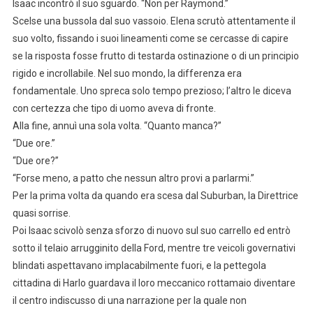
Isaac incontrò il suo sguardo. “Non per Raymond.”
Scelse una bussola dal suo vassoio. Elena scrutò attentamente il
suo volto, fissando i suoi lineamenti come se cercasse di capire
se la risposta fosse frutto di testarda ostinazione o di un principio
rigido e incrollabile. Nel suo mondo, la differenza era
fondamentale. Uno spreca solo tempo prezioso; l’altro le diceva
con certezza che tipo di uomo aveva di fronte.
Alla fine, annuì una sola volta. “Quanto manca?”
“Due ore.”
“Due ore?”
“Forse meno, a patto che nessun altro provi a parlarmi.”
Per la prima volta da quando era scesa dal Suburban, la Direttrice
quasi sorrise.
Poi Isaac scivolò senza sforzo di nuovo sul suo carrello ed entrò
sotto il telaio arrugginito della Ford, mentre tre veicoli governativi
blindati aspettavano implacabilmente fuori, e la pettegola
cittadina di Harlo guardava il loro meccanico rottamaio diventare
il centro indiscusso di una narrazione per la quale non