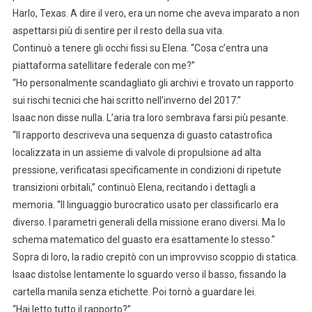
Harlo, Texas. A dire il vero, era un nome che aveva imparato a non
aspettarsi più di sentire per il resto della sua vita.
Continuò a tenere gli occhi fissi su Elena. “Cosa c’entra una
piattaforma satellitare federale con me?”
“Ho personalmente scandagliato gli archivi e trovato un rapporto
sui rischi tecnici che hai scritto nell’inverno del 2017.”
Isaac non disse nulla. L’aria tra loro sembrava farsi più pesante.
“Il rapporto descriveva una sequenza di guasto catastrofica
localizzata in un assieme di valvole di propulsione ad alta
pressione, verificatasi specificamente in condizioni di ripetute
transizioni orbitali,” continuò Elena, recitando i dettagli a
memoria. “Il linguaggio burocratico usato per classificarlo era
diverso. I parametri generali della missione erano diversi. Ma lo
schema matematico del guasto era esattamente lo stesso.”
Sopra di loro, la radio crepitò con un improvviso scoppio di statica.
Isaac distolse lentamente lo sguardo verso il basso, fissando la
cartella manila senza etichette. Poi tornò a guardare lei.
“Hai letto tutto il rapporto?”