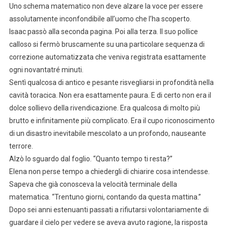
Uno schema matematico non deve alzare la voce per essere
assolutamente inconfondibile all’uomo che l’ha scoperto.
Isaac passò alla seconda pagina. Poi alla terza. Il suo pollice
calloso si fermò bruscamente su una particolare sequenza di
correzione automatizzata che veniva registrata esattamente
ogni novantatré minuti.
Sentì qualcosa di antico e pesante risvegliarsi in profondità nella
cavità toracica. Non era esattamente paura. E di certo non era il
dolce sollievo della rivendicazione. Era qualcosa di molto più
brutto e infinitamente più complicato. Era il cupo riconoscimento
di un disastro inevitabile mescolato a un profondo, nauseante
terrore.
Alzò lo sguardo dal foglio. “Quanto tempo ti resta?”
Elena non perse tempo a chiedergli di chiarire cosa intendesse.
Sapeva che già conosceva la velocità terminale della
matematica. “Trentuno giorni, contando da questa mattina.”
Dopo sei anni estenuanti passati a rifiutarsi volontariamente di
guardare il cielo per vedere se aveva avuto ragione, la risposta