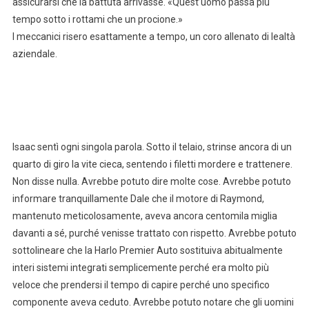
assicurarsi che la battuta arrivasse. «Quest’uomo passa più
tempo sotto i rottami che un procione.»
I meccanici risero esattamente a tempo, un coro allenato di lealtà
aziendale.
Isaac sentì ogni singola parola. Sotto il telaio, strinse ancora di un
quarto di giro la vite cieca, sentendo i filetti mordere e trattenere.
Non disse nulla. Avrebbe potuto dire molte cose. Avrebbe potuto
informare tranquillamente Dale che il motore di Raymond,
mantenuto meticolosamente, aveva ancora centomila miglia
davanti a sé, purché venisse trattato con rispetto. Avrebbe potuto
sottolineare che la Harlo Premier Auto sostituiva abitualmente
interi sistemi integrati semplicemente perché era molto più
veloce che prendersi il tempo di capire perché uno specifico
componente aveva ceduto. Avrebbe potuto notare che gli uomini