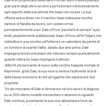
Dale era il proprietario della Harlo Premier Auto e aveva passato
gran parte degli ultimi sei anni a perfezionare meticolosamente
ogni aspetto della sua attività che Isaac non curava. La sua
officina aveva divise con il marchio; Isaac indossava vecchie
camicie di flanella da lavoro, con i polsini ormai
permanentemente scuri. Dale offriva “pacchetti di servizio” a più
livelli, pesantemente pubblicizzati; Isaac offriva caffè Folgers che
sobbolliva in una vecchia caffettiera e un calendario da parete di
un fornitore di ricambi fallito, datato due anni prima. Dale
impiegava tecnici entusiasti che ridevano sempre puntualmente
quando rideva lui; Isaac impiegava il silenzio.
«Merritt sta lavorando di nuovo sulla vecchia trappola mortale di
Raymond», gridò Dale, la sua voce si sentiva facilmente al di là
della bassa recinzione di rete arrugginita che separava le due
proprietà.
Tre dei meccanici di Dale si fermarono nel loro lavoro di diagnosi
su un SUV ultimo modello immacolato e alzarono lo sguardo.
Dale continuò, proiettando la sua voce abbastanza forte da