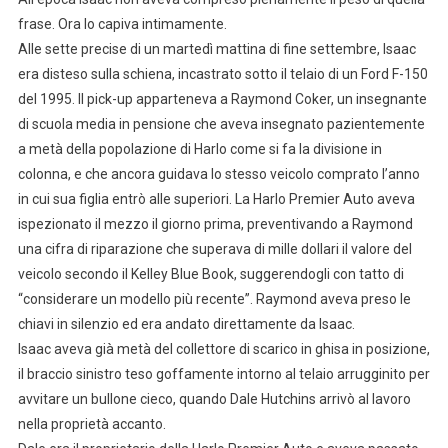
frase. Ora lo capiva intimamente.
Alle sette precise di un martedì mattina di fine settembre, Isaac
era disteso sulla schiena, incastrato sotto il telaio di un Ford F-150
del 1995. Il pick-up apparteneva a Raymond Coker, un insegnante
di scuola media in pensione che aveva insegnato pazientemente
a metà della popolazione di Harlo come si fa la divisione in
colonna, e che ancora guidava lo stesso veicolo comprato l’anno
in cui sua figlia entrò alle superiori. La Harlo Premier Auto aveva
ispezionato il mezzo il giorno prima, preventivando a Raymond
una cifra di riparazione che superava di mille dollari il valore del
veicolo secondo il Kelley Blue Book, suggerendogli con tatto di
“considerare un modello più recente”. Raymond aveva preso le
chiavi in silenzio ed era andato direttamente da Isaac.
Isaac aveva già metà del collettore di scarico in ghisa in posizione,
il braccio sinistro teso goffamente intorno al telaio arrugginito per
avvitare un bullone cieco, quando Dale Hutchins arrivò al lavoro
nella proprietà accanto.