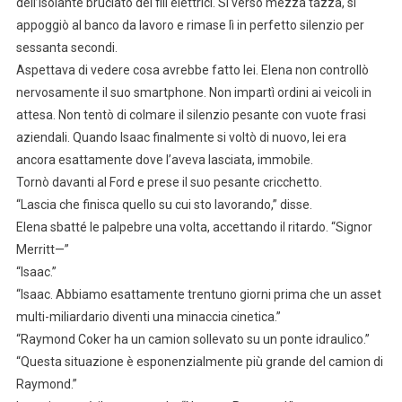
dell’isolante bruciato dei fili elettrici. Si versò mezza tazza, si
appoggiò al banco da lavoro e rimase lì in perfetto silenzio per
sessanta secondi.
Aspettava di vedere cosa avrebbe fatto lei. Elena non controllò
nervosamente il suo smartphone. Non impartì ordini ai veicoli in
attesa. Non tentò di colmare il silenzio pesante con vuote frasi
aziendali. Quando Isaac finalmente si voltò di nuovo, lei era
ancora esattamente dove l’aveva lasciata, immobile.
Tornò davanti al Ford e prese il suo pesante cricchetto.
“Lascia che finisca quello su cui sto lavorando,” disse.
Elena sbatté le palpebre una volta, accettando il ritardo. “Signor
Merritt—”
“Isaac.”
“Isaac. Abbiamo esattamente trentuno giorni prima che un asset
multi-miliardario diventi una minaccia cinetica.”
“Raymond Coker ha un camion sollevato su un ponte idraulico.”
“Questa situazione è esponenzialmente più grande del camion di
Raymond.”