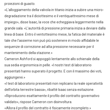
proiezioni di guasto.
«L’alloggiamento della valvola in titanio inizia a subire una micro-
degradazione tra il diciottesimo e il ventiquattresimo mese di
impiego», disse Isaac, la voce che echeggiava leggermente nella
grande sala. «L’autorità di pressione primaria inizia a deviare dalla
linea di base. Entro il ventottesimo mese, la fatica del materiale è
tale che l’assieme non può più sostenere in modo affidabile le
sequenze di correzione ad alta pressione necessarie per il
mantenimento della stazione.»
Cameron Ashford si appoggiò lentamente allo schienale della
sua sedia ergonomica in pelle. «I nostri test di laboratorio
presentati hanno superato il progetto. E con il massimo dei voti,
aggiungerei.»
«I test di laboratorio presentati non replicano la reale operatività
dell’orbita terrestre bassa», ribatté Isaac senza esitazione.
«Riproducono esattamente il profilo del contratto governativo
validato», rispose Cameron con disinvoltura.
«Allora il profilo del contratto è fisicamente incompleto.»