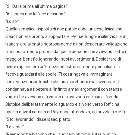
“Sì. Dalla prima all’ultima pagina.”
“All’epoca non lo fece nessuno.”
“Lo so.”
Quella semplice risposta di due parole ebbe un peso fisico che
Isaac non era pronto a sopportare. Per sei lunghi e silenziosi anni,
Isaac si era allenato rigorosamente a non desiderare validazione
o riconoscimento proprio da quelle persone che avevano tratto i
maggiori benefici ignorando i suoi avvertimenti. Desiderare di
avere ragione era un’emozione estremamente pericolosa. Ti
faceva guardarti alle spalle. Ti costringeva a immaginare
conversazioni ipotetiche che non sarebbero mai avvenute. Ti
condannava a ripetere all’infinito amari argomenti con stanze
vuote che avevano già votato e ti avevano escluso al freddo.
Distolse deliberatamente lo sguardo e si voltò verso l’officina
aperta dove il camion di Raymond attendeva, un puzzle a metà.
“Sto lavorando”, disse Isaac, piatto.
“Lo vedo.”
“Raymond ha bisogno che il suo camion torni. È il suo unico