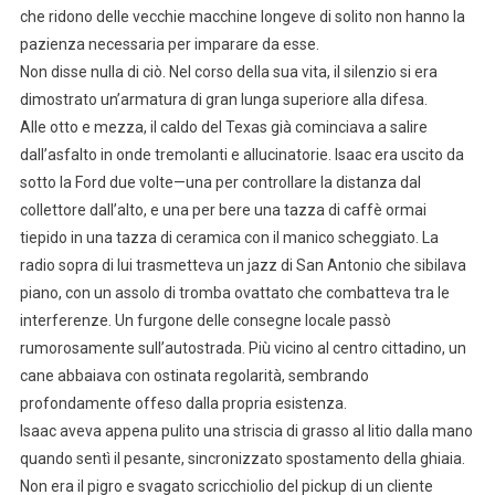
che ridono delle vecchie macchine longeve di solito non hanno la
pazienza necessaria per imparare da esse.
Non disse nulla di ciò. Nel corso della sua vita, il silenzio si era
dimostrato un’armatura di gran lunga superiore alla difesa.
Alle otto e mezza, il caldo del Texas già cominciava a salire
dall’asfalto in onde tremolanti e allucinatorie. Isaac era uscito da
sotto la Ford due volte—una per controllare la distanza dal
collettore dall’alto, e una per bere una tazza di caffè ormai
tiepido in una tazza di ceramica con il manico scheggiato. La
radio sopra di lui trasmetteva un jazz di San Antonio che sibilava
piano, con un assolo di tromba ovattato che combatteva tra le
interferenze. Un furgone delle consegne locale passò
rumorosamente sull’autostrada. Più vicino al centro cittadino, un
cane abbaiava con ostinata regolarità, sembrando
profondamente offeso dalla propria esistenza.
Isaac aveva appena pulito una striscia di grasso al litio dalla mano
quando sentì il pesante, sincronizzato spostamento della ghiaia.
Non era il pigro e svagato scricchiolio del pickup di un cliente