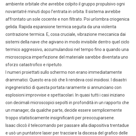
ambiente orbitale che avrebbe colpito il gruppo propulsivo ogni
novantatré minuti dopo l’entrata in orbita. Il sistema avrebbe
affrontato un sole cocente e non filtrato. Poi un’ombra criogenica
gelida. Rapida espansione termica seguita da una violenta
contrazione termica. E, cosa cruciale, vibrazione meccanica dai
sistemi della nave che agivano in modo invisibile dentro quel ciclo
termico aggressivo, accumulandosi nel tempo fino a quando una
microscopica imperfezione del materiale sarebbe diventata uno
sforzo catastrofico e ripetuto.
I numeri proiettati sullo schermo non erano immediatamente
drammatici. Questo era ciò che li rendeva così insidiosi. I disastri
ingegneristici di questa portata raramente si annunciano con
esplosioni improvvise e spettacolari. In quasi tutti i casi iniziano
con decimali microscopici sepolti in profondità in un rapporto che
un manager, da qualche parte, decide essere semplicemente
troppo statisticamente insignificanti per preoccuparsene.
Isaac cliccò il telecomando per passare alla diapositiva trentadue
e usò un puntatore laser per tracciare la discesa del grafico delle