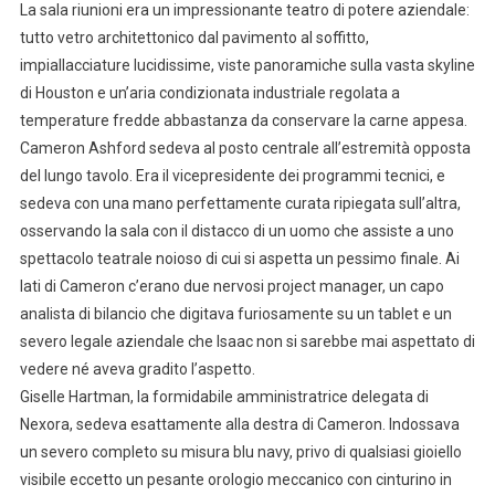
La sala riunioni era un impressionante teatro di potere aziendale:
tutto vetro architettonico dal pavimento al soffitto,
impiallacciature lucidissime, viste panoramiche sulla vasta skyline
di Houston e un’aria condizionata industriale regolata a
temperature fredde abbastanza da conservare la carne appesa.
Cameron Ashford sedeva al posto centrale all’estremità opposta
del lungo tavolo. Era il vicepresidente dei programmi tecnici, e
sedeva con una mano perfettamente curata ripiegata sull’altra,
osservando la sala con il distacco di un uomo che assiste a uno
spettacolo teatrale noioso di cui si aspetta un pessimo finale. Ai
lati di Cameron c’erano due nervosi project manager, un capo
analista di bilancio che digitava furiosamente su un tablet e un
severo legale aziendale che Isaac non si sarebbe mai aspettato di
vedere né aveva gradito l’aspetto.
Giselle Hartman, la formidabile amministratrice delegata di
Nexora, sedeva esattamente alla destra di Cameron. Indossava
un severo completo su misura blu navy, privo di qualsiasi gioiello
visibile eccetto un pesante orologio meccanico con cinturino in