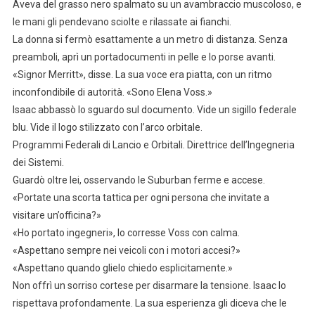
Aveva del grasso nero spalmato su un avambraccio muscoloso, e
le mani gli pendevano sciolte e rilassate ai fianchi.
La donna si fermò esattamente a un metro di distanza. Senza
preamboli, aprì un portadocumenti in pelle e lo porse avanti.
«Signor Merritt», disse. La sua voce era piatta, con un ritmo
inconfondibile di autorità. «Sono Elena Voss.»
Isaac abbassò lo sguardo sul documento. Vide un sigillo federale
blu. Vide il logo stilizzato con l’arco orbitale.
Programmi Federali di Lancio e Orbitali. Direttrice dell’Ingegneria
dei Sistemi.
Guardò oltre lei, osservando le Suburban ferme e accese.
«Portate una scorta tattica per ogni persona che invitate a
visitare un’officina?»
«Ho portato ingegneri», lo corresse Voss con calma.
«Aspettano sempre nei veicoli con i motori accesi?»
«Aspettano quando glielo chiedo esplicitamente.»
Non offrì un sorriso cortese per disarmare la tensione. Isaac lo
rispettava profondamente. La sua esperienza gli diceva che le