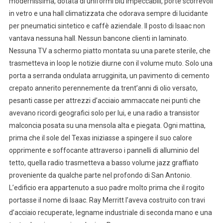
modernissima, dotata di uniformi blu impeccabili, porte scorrevoli
in vetro e una hall climatizzata che odorava sempre di lucidante
per pneumatici sintetico e caffè aziendale. Il posto di Isaac non
vantava nessuna hall. Nessun bancone clienti in laminato.
Nessuna TV a schermo piatto montata su una parete sterile, che
trasmetteva in loop le notizie diurne con il volume muto. Solo una
porta a serranda ondulata arrugginita, un pavimento di cemento
crepato annerito perennemente da trent’anni di olio versato,
pesanti casse per attrezzi d’acciaio ammaccate nei punti che
avevano ricordi geografici solo per lui, e una radio a transistor
malconcia posata su una mensola alta e piegata. Ogni mattina,
prima che il sole del Texas iniziasse a spingere il suo calore
opprimente e soffocante attraverso i pannelli di alluminio del
tetto, quella radio trasmetteva a basso volume jazz graffiato
proveniente da qualche parte nel profondo di San Antonio.
L’edificio era appartenuto a suo padre molto prima che il rogito
portasse il nome di Isaac. Ray Merritt l’aveva costruito con travi
d’acciaio recuperate, legname industriale di seconda mano e una