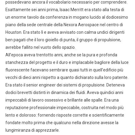
possedevano ancora il vocabolario necessario per comprendere.
Esattamente sei anni prima, Isaac Merritt era stato alla testa di
un enorme tavolo da conferenza in mogano lucido al dodicesimo
piano della sede centrale della Nexora Aerospace nel centro di
Houston. Era stato lì e aveva avvisato con calma undici dirigenti
ben pagati che il loro gioiello di punta, il gruppo di propulsione,
avrebbe fallito nel vuoto dello spazio.
All’epoca aveva trentotto anni, anche se la pura e profonda
stanchezza del progetto e il duro e implacabile bagliore della luce
fluorescente facevano sembrare quasi tutti in quell’edificio più
vecchi di dieci anni rispetto a quanto dichiarato sulla loro patente.
Era stato il senior engineer dei sistemi di propulsione. Deteneva
dodici brevetti distinti in dinamica dei fluidi. Aveva quindici anni
impeccabili di lavoro ossessivo e brillante alle spalle. Era una
reputazione professionale impeccabile, costruita nel modo più
lento e doloroso: fornendo risposte corrette e scientificamente
fondate molto prima che qualcuno nella direzione avesse la
lungimiranza di apprezzarle.