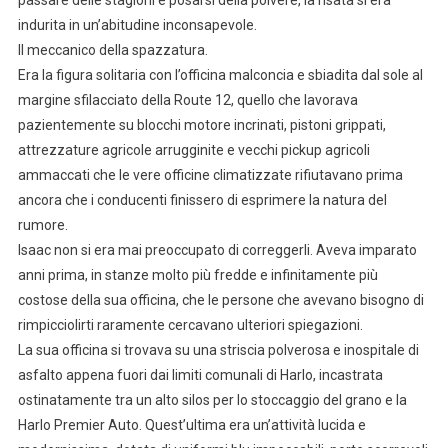
passare delle stagioni e posarsi della polvere, la risata si era
indurita in un’abitudine inconsapevole.
Il meccanico della spazzatura.
Era la figura solitaria con l’officina malconcia e sbiadita dal sole al
margine sfilacciato della Route 12, quello che lavorava
pazientemente su blocchi motore incrinati, pistoni grippati,
attrezzature agricole arrugginite e vecchi pickup agricoli
ammaccati che le vere officine climatizzate rifiutavano prima
ancora che i conducenti finissero di esprimere la natura del
rumore.
Isaac non si era mai preoccupato di correggerli. Aveva imparato
anni prima, in stanze molto più fredde e infinitamente più
costose della sua officina, che le persone che avevano bisogno di
rimpicciolirti raramente cercavano ulteriori spiegazioni.
La sua officina si trovava su una striscia polverosa e inospitale di
asfalto appena fuori dai limiti comunali di Harlo, incastrata
ostinatamente tra un alto silos per lo stoccaggio del grano e la
Harlo Premier Auto. Quest’ultima era un’attività lucida e