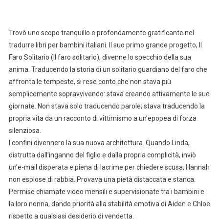
Trovò uno scopo tranquillo e profondamente gratificante nel
tradurre libri per bambini italiani. Il suo primo grande progetto, Il
Faro Solitario (Il faro solitario), divenne lo specchio della sua
anima. Traducendo la storia di un solitario guardiano del faro che
affronta le tempeste, si rese conto che non stava più
semplicemente sopravvivendo: stava creando attivamente le sue
giornate. Non stava solo traducendo parole; stava traducendo la
propria vita da un racconto di vittimismo a un’epopea di forza
silenziosa.
I confini divennero la sua nuova architettura. Quando Linda,
distrutta dall’inganno del figlio e dalla propria complicità, inviò
un’e-mail disperata e piena di lacrime per chiedere scusa, Hannah
non esplose di rabbia. Provava una pietà distaccata e stanca.
Permise chiamate video mensili e supervisionate tra i bambini e
la loro nonna, dando priorità alla stabilità emotiva di Aiden e Chloe
rispetto a qualsiasi desiderio di vendetta.