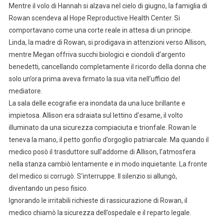
Mentre il volo di Hannah si alzava nel cielo di giugno, la famiglia di
Rowan scendeva al Hope Reproductive Health Center. Si
comportavano come una corte reale in attesa di un principe.
Linda, la madre di Rowan, si prodigava in attenzioni verso Allison,
mentre Megan offriva succhi biologici e ciondoli d’argento
benedetti, cancellando completamente il ricordo della donna che
solo un’ora prima aveva firmato la sua vita nell’ufficio del
mediatore.
La sala delle ecografie era inondata da una luce brillante e
impietosa. Allison era sdraiata sul lettino d’esame, il volto
illuminato da una sicurezza compiaciuta e trionfale. Rowan le
teneva la mano, il petto gonfio d’orgoglio patriarcale. Ma quando il
medico posò il trasduttore sull’addome di Allison, l’atmosfera
nella stanza cambiò lentamente e in modo inquietante. La fronte
del medico si corrugò. S’interruppe. Il silenzio si allungò,
diventando un peso fisico.
Ignorando le irritabili richieste di rassicurazione di Rowan, il
medico chiamò la sicurezza dell’ospedale e il reparto legale.