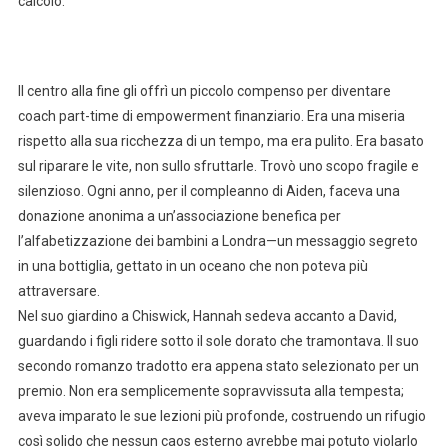
calcolo.
Il centro alla fine gli offrì un piccolo compenso per diventare
coach part-time di empowerment finanziario. Era una miseria
rispetto alla sua ricchezza di un tempo, ma era pulito. Era basato
sul riparare le vite, non sullo sfruttarle. Trovò uno scopo fragile e
silenzioso. Ogni anno, per il compleanno di Aiden, faceva una
donazione anonima a un’associazione benefica per
l’alfabetizzazione dei bambini a Londra—un messaggio segreto
in una bottiglia, gettato in un oceano che non poteva più
attraversare.
Nel suo giardino a Chiswick, Hannah sedeva accanto a David,
guardando i figli ridere sotto il sole dorato che tramontava. Il suo
secondo romanzo tradotto era appena stato selezionato per un
premio. Non era semplicemente sopravvissuta alla tempesta;
aveva imparato le sue lezioni più profonde, costruendo un rifugio
così solido che nessun caos esterno avrebbe mai potuto violarlo