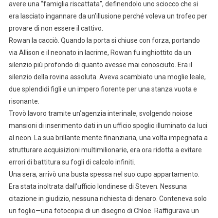
avere una “famiglia riscattata”, definendolo uno sciocco che si
era lasciato ingannare da un’illusione perché voleva un trofeo per
provare di non essere il cattivo.
Rowan la cacciò. Quando la porta si chiuse con forza, portando
via Allison e il neonato in lacrime, Rowan fu inghiottito da un
silenzio più profondo di quanto avesse mai conosciuto. Era il
silenzio della rovina assoluta. Aveva scambiato una moglie leale,
due splendidi figli e un impero fiorente per una stanza vuota e
risonante.
Trovò lavoro tramite un’agenzia interinale, svolgendo noiose
mansioni di inserimento dati in un ufficio spoglio illuminato da luci
al neon. La sua brillante mente finanziaria, una volta impegnata a
strutturare acquisizioni multimilionarie, era ora ridotta a evitare
errori di battitura su fogli di calcolo infiniti.
Una sera, arrivò una busta spessa nel suo cupo appartamento.
Era stata inoltrata dall’ufficio londinese di Steven. Nessuna
citazione in giudizio, nessuna richiesta di denaro. Conteneva solo
un foglio—una fotocopia di un disegno di Chloe. Raffigurava un