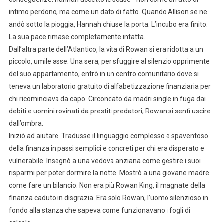
intimo perdono, ma come un dato di fatto. Quando Allison se ne
andò sotto la pioggia, Hannah chiuse la porta. L’incubo era finito.
La sua pace rimase completamente intatta.
Dall’altra parte dell’Atlantico, la vita di Rowan si era ridotta a un
piccolo, umile asse. Una sera, per sfuggire al silenzio opprimente
del suo appartamento, entrò in un centro comunitario dove si
teneva un laboratorio gratuito di alfabetizzazione finanziaria per
chi ricominciava da capo. Circondato da madri single in fuga dai
debiti e uomini rovinati da prestiti predatori, Rowan si sentì uscire
dall’ombra.
Iniziò ad aiutare. Tradusse il linguaggio complesso e spaventoso
della finanza in passi semplici e concreti per chi era disperato e
vulnerabile. Insegnò a una vedova anziana come gestire i suoi
risparmi per poter dormire la notte. Mostrò a una giovane madre
come fare un bilancio. Non era più Rowan King, il magnate della
finanza caduto in disgrazia. Era solo Rowan, l’uomo silenzioso in
fondo alla stanza che sapeva come funzionavano i fogli di