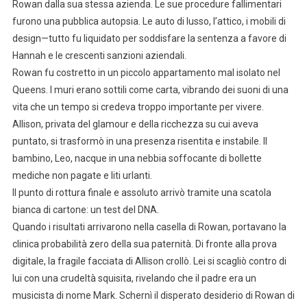
Rowan dalla sua stessa azienda. Le sue procedure fallimentari
furono una pubblica autopsia. Le auto di lusso, l’attico, i mobili di
design—tutto fu liquidato per soddisfare la sentenza a favore di
Hannah e le crescenti sanzioni aziendali.
Rowan fu costretto in un piccolo appartamento mal isolato nel
Queens. I muri erano sottili come carta, vibrando dei suoni di una
vita che un tempo si credeva troppo importante per vivere.
Allison, privata del glamour e della ricchezza su cui aveva
puntato, si trasformò in una presenza risentita e instabile. Il
bambino, Leo, nacque in una nebbia soffocante di bollette
mediche non pagate e liti urlanti.
Il punto di rottura finale e assoluto arrivò tramite una scatola
bianca di cartone: un test del DNA.
Quando i risultati arrivarono nella casella di Rowan, portavano la
clinica probabilità zero della sua paternità. Di fronte alla prova
digitale, la fragile facciata di Allison crollò. Lei si scagliò contro di
lui con una crudeltà squisita, rivelando che il padre era un
musicista di nome Mark. Schernì il disperato desiderio di Rowan di