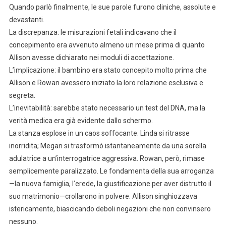
Quando parlò finalmente, le sue parole furono cliniche, assolute e
devastanti.
La discrepanza: le misurazioni fetali indicavano che il
concepimento era avvenuto almeno un mese prima di quanto
Allison avesse dichiarato nei moduli di accettazione.
L’implicazione: il bambino era stato concepito molto prima che
Allison e Rowan avessero iniziato la loro relazione esclusiva e
segreta.
L’inevitabilità: sarebbe stato necessario un test del DNA, ma la
verità medica era già evidente dallo schermo.
La stanza esplose in un caos soffocante. Linda si ritrasse
inorridita; Megan si trasformò istantaneamente da una sorella
adulatrice a un’interrogatrice aggressiva. Rowan, però, rimase
semplicemente paralizzato. Le fondamenta della sua arroganza
—la nuova famiglia, l’erede, la giustificazione per aver distrutto il
suo matrimonio—crollarono in polvere. Allison singhiozzava
istericamente, biascicando deboli negazioni che non convinsero
nessuno.