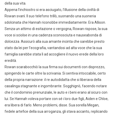
della sua vita.
Appena l’inchiostro si era asciugato, l’illusione della civiltà di
Rowan svanì. Il suo telefono trillò, suonando una suoneria
sdolcinata che Hannah riconobbe immediatamente. Era Allison.
Senza un attimo di esitazione o vergogna, Rowan rispose, la sua
voce si sciolse in una cadenza sconosciuta e nauseabonda di
dolcezza. Assicurò alla sua amante incinta che sarebbe presto
stato da lei per l’ecografia, vantandosi ad alta voce che la sua
famiglia sarebbe stata lì ad accogliere il nuovo erede della loro
eredità.
Rowan scarabocchiò la sua firma sui documenti con disprezzo,
spingendo le carte oltre la scrivania. Si sentiva intoccabile, certo
della propria narrazione: il re autodidatta che si liberava della
casalinga stagnante e ingombrante. Sogghignò, facendo notare
che il condominio prenunziale, le auto e i beni erano al sicuro con
lui. Se Hannah voleva portare con sé i loro due figli, Aiden e Chloe,
era libera di farlo. Meno problemi, disse. Sua sorella Megan,
fedele artefice della sua arroganza, gli stava accanto, replicando