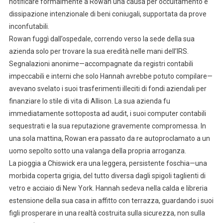
notificare formalmente a Rowan una causa per occultamento e
dissipazione intenzionale di beni coniugali, supportata da prove
inconfutabili.
Rowan fuggì dall’ospedale, correndo verso la sede della sua
azienda solo per trovare la sua eredità nelle mani dell’IRS.
Segnalazioni anonime—accompagnate da registri contabili
impeccabili e interni che solo Hannah avrebbe potuto compilare—
avevano svelato i suoi trasferimenti illeciti di fondi aziendali per
finanziare lo stile di vita di Allison. La sua azienda fu
immediatamente sottoposta ad audit, i suoi computer contabili
sequestrati e la sua reputazione gravemente compromessa. In
una sola mattina, Rowan era passato da re autoproclamato a un
uomo sepolto sotto una valanga della propria arroganza.
La pioggia a Chiswick era una leggera, persistente foschia—una
morbida coperta grigia, del tutto diversa dagli spigoli taglienti di
vetro e acciaio di New York. Hannah sedeva nella calda e libreria
estensione della sua casa in affitto con terrazza, guardando i suoi
figli prosperare in una realtà costruita sulla sicurezza, non sulla