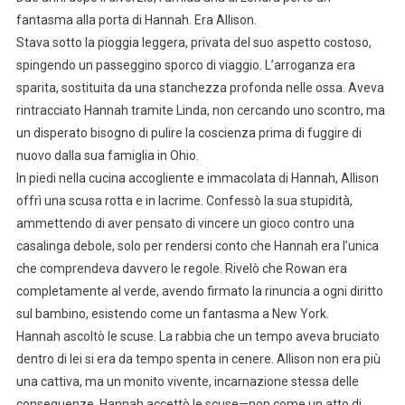
fantasma alla porta di Hannah. Era Allison.
Stava sotto la pioggia leggera, privata del suo aspetto costoso,
spingendo un passeggino sporco di viaggio. L’arroganza era
sparita, sostituita da una stanchezza profonda nelle ossa. Aveva
rintracciato Hannah tramite Linda, non cercando uno scontro, ma
un disperato bisogno di pulire la coscienza prima di fuggire di
nuovo dalla sua famiglia in Ohio.
In piedi nella cucina accogliente e immacolata di Hannah, Allison
offrì una scusa rotta e in lacrime. Confessò la sua stupidità,
ammettendo di aver pensato di vincere un gioco contro una
casalinga debole, solo per rendersi conto che Hannah era l’unica
che comprendeva davvero le regole. Rivelò che Rowan era
completamente al verde, avendo firmato la rinuncia a ogni diritto
sul bambino, esistendo come un fantasma a New York.
Hannah ascoltò le scuse. La rabbia che un tempo aveva bruciato
dentro di lei si era da tempo spenta in cenere. Allison non era più
una cattiva, ma un monito vivente, incarnazione stessa delle
conseguenze. Hannah accettò le scuse—non come un atto di