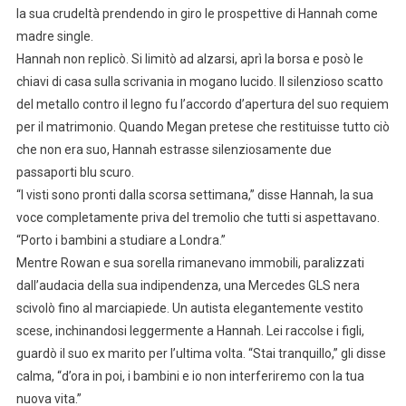
la sua crudeltà prendendo in giro le prospettive di Hannah come
madre single.
Hannah non replicò. Si limitò ad alzarsi, aprì la borsa e posò le
chiavi di casa sulla scrivania in mogano lucido. Il silenzioso scatto
del metallo contro il legno fu l’accordo d’apertura del suo requiem
per il matrimonio. Quando Megan pretese che restituisse tutto ciò
che non era suo, Hannah estrasse silenziosamente due
passaporti blu scuro.
“I visti sono pronti dalla scorsa settimana,” disse Hannah, la sua
voce completamente priva del tremolio che tutti si aspettavano.
“Porto i bambini a studiare a Londra.”
Mentre Rowan e sua sorella rimanevano immobili, paralizzati
dall’audacia della sua indipendenza, una Mercedes GLS nera
scivolò fino al marciapiede. Un autista elegantemente vestito
scese, inchinandosi leggermente a Hannah. Lei raccolse i figli,
guardò il suo ex marito per l’ultima volta. “Stai tranquillo,” gli disse
calma, “d’ora in poi, i bambini e io non interferiremo con la tua
nuova vita.”