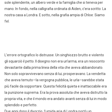
sole splendente, un albero verde e la famiglia che si teneva per
mano. In fondo, nella calligrafia ordinata di Aiden, c’era scritto: La
nostra casa a Londra. E sotto, nella grafia ampia di Chloe: Siamo
fel.
L’errore ortografico lo distrusse. Un singhiozzo brutto e violento
gli squarciò il petto. Il disegno non era un’arma; era un resoconto
devastante dalla prima linea della vita che aveva abbandonato.
Non solo sopravvivevano senza di lui; prosperavano. La vendetta
che aveva temuto—la vergogna pubblica, le urla—sarebbe stata
più facile da sopportare. Questa felicità quieta e inattaccabile era
la punizione suprema. Era la prova assoluta che aveva distrutto la
propria vita, e che il mondo era andato avanti senza di lui in modo
splendido e perfetto.
Due anni dopo il divorzio, l’umida aria di Londra portò un