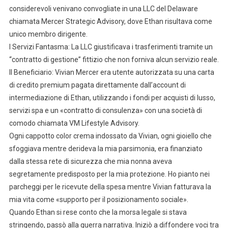
considerevoli venivano convogliate in una LLC del Delaware
chiamata Mercer Strategic Advisory, dove Ethan risultava come
unico membro dirigente.
I Servizi Fantasma: La LLC giustificava i trasferimenti tramite un
“contratto di gestione” fittizio che non forniva alcun servizio reale.
Il Beneficiario: Vivian Mercer era utente autorizzata su una carta
di credito premium pagata direttamente dall’account di
intermediazione di Ethan, utilizzando i fondi per acquisti di lusso,
servizi spa e un «contratto di consulenza» con una società di
comodo chiamata VM Lifestyle Advisory.
Ogni cappotto color crema indossato da Vivian, ogni gioiello che
sfoggiava mentre derideva la mia parsimonia, era finanziato
dalla stessa rete di sicurezza che mia nonna aveva
segretamente predisposto per la mia protezione. Ho pianto nei
parcheggi per le ricevute della spesa mentre Vivian fatturava la
mia vita come «supporto per il posizionamento sociale».
Quando Ethan si rese conto che la morsa legale si stava
stringendo, passò alla guerra narrativa. Iniziò a diffondere voci tra