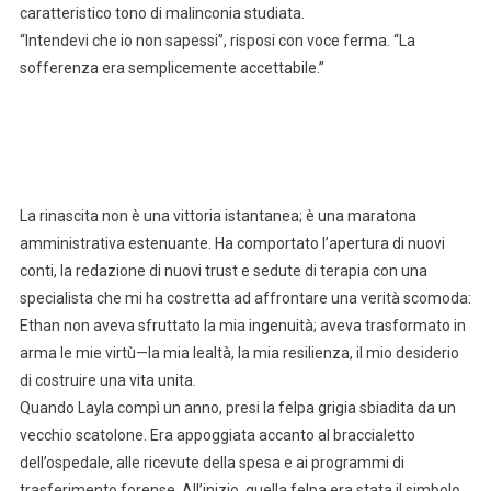
caratteristico tono di malinconia studiata.
“Intendevi che io non sapessi”, risposi con voce ferma. “La
sofferenza era semplicemente accettabile.”
La rinascita non è una vittoria istantanea; è una maratona
amministrativa estenuante. Ha comportato l’apertura di nuovi
conti, la redazione di nuovi trust e sedute di terapia con una
specialista che mi ha costretta ad affrontare una verità scomoda:
Ethan non aveva sfruttato la mia ingenuità; aveva trasformato in
arma le mie virtù—la mia lealtà, la mia resilienza, il mio desiderio
di costruire una vita unita.
Quando Layla compì un anno, presi la felpa grigia sbiadita da un
vecchio scatolone. Era appoggiata accanto al braccialetto
dell’ospedale, alle ricevute della spesa e ai programmi di
trasferimento forense. All’inizio, quella felpa era stata il simbolo