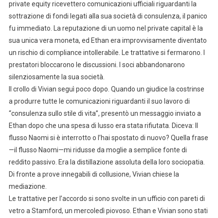
private equity ricevettero comunicazioni ufficiali riguardanti la
sottrazione di fondi legati alla sua società di consulenza, il panico
fu immediato. La reputazione di un uomo nel private capital è la
sua unica vera moneta, ed Ethan era improvvisamente diventato
un rischio di compliance intollerabile. Le trattative si fermarono. I
prestatori bloccarono le discussioni. I soci abbandonarono
silenziosamente la sua società.
Il crollo di Vivian seguì poco dopo. Quando un giudice la costrinse
a produrre tutte le comunicazioni riguardanti il suo lavoro di
“consulenza sullo stile di vita”, presentò un messaggio inviato a
Ethan dopo che una spesa di lusso era stata rifiutata. Diceva: Il
flusso Naomi si è interrotto o l’hai spostato di nuovo? Quella frase
—il flusso Naomi—mi ridusse da moglie a semplice fonte di
reddito passivo. Era la distillazione assoluta della loro sociopatia.
Di fronte a prove innegabili di collusione, Vivian chiese la
mediazione.
Le trattative per l’accordo si sono svolte in un ufficio con pareti di
vetro a Stamford, un mercoledì piovoso. Ethan e Vivian sono stati