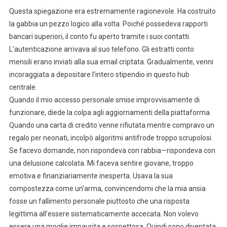
Questa spiegazione era estremamente ragionevole. Ha costruito
la gabbia un pezzo logico alla volta. Poiché possedeva rapporti
bancari superiori, il conto fu aperto tramite i suoi contatti.
L’autenticazione arrivava al suo telefono. Gli estratti conto
mensili erano inviati alla sua email criptata. Gradualmente, venni
incoraggiata a depositare l’intero stipendio in questo hub
centrale.
Quando il mio accesso personale smise improvvisamente di
funzionare, diede la colpa agli aggiornamenti della piattaforma.
Quando una carta di credito venne rifiutata mentre compravo un
regalo per neonati, incolpò algoritmi antifrode troppo scrupolosi.
Se facevo domande, non rispondeva con rabbia—rispondeva con
una delusione calcolata. Mi faceva sentire giovane, troppo
emotiva e finanziariamente inesperta. Usava la sua
compostezza come un’arma, convincendomi che la mia ansia
fosse un fallimento personale piuttosto che una risposta
legittima all’essere sistematicamente accecata. Non volevo
essere una moglie impaurita e sospettosa. Quindi sono diventata