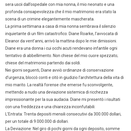
sera uscii dall’ospedale con mia nonna, il mio neonato e una
profonda consapevolezza che il mio matrimonio era stato la
scena di un crimine elegantemente mascherata.
La prima settimana a casa di mia nonna sembrava il silenzio
inquietante di un film catastrofico. Diane Roarke, l’avvocata di
Eleanor da vent’anni, arrivò la mattina dopo le mie dimissioni.
Diane era una donna i cui occhi acuti rendevano infantile ogni
tentativo di abbellimento. Non chiese del mio cuore spezzato;
chiese del matrimonio partendo dai soldi.
Nei giorni seguenti, Diane avviò ordinanze di conservazione
d’urgenza, bloccò conti e citò in giudizio l’architettura della vita di
mio marito. La realtà forense che emerse fu sconvolgente,
mettendo a nudo una deviazione sistemica di ricchezza
impressionante per la sua audacia. Diane mi presentò i risultati
con una freddezza e una chiarezza inconfutabili:
L’Entrata: Trenta depositi mensili consecutivi da 300.000 dollari,
per un totale di 9.000.000 di dollari.
La Deviazione: Nel giro di pochi giorni da ogni deposito, somme