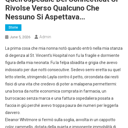
Rivolse Verso Qualcuno Che
Nessuno Si Aspettava…
Storie
Admin
June 5, 2026
La prima cosa che mia nonna notò quando entrò nella mia stanza
di degenza al St. Vincent’s Hospital non fu la fragile e dormiente
figura della mia neonata. Fu la felpa sbiadita e grigia che avevo
indossato per due notti consecutive. Sedevo semi-eretta su quel
letto sterile, stringendo Layla contro il petto, circondata dai resti
fisici di una vita che credevo di poter a malapena permettermi:
una borsa da notte economica comprata in farmacia, un
burrocacao senza marca e una fattura ospedaliera posata a
faccia in giù perché avevo troppa paura dei numeri per leggerla
davvero.
Eleanor Whitmore si fermò sulla soglia, avvolta in un cappotto
color cammello, dotata della quieta e imponente immobilità di