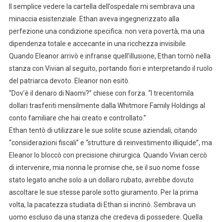
Il semplice vedere la cartella dell’ospedale mi sembrava una
minaccia esistenziale. Ethan aveva ingegnerizzato alla
perfezione una condizione specifica: non vera povertà, ma una
dipendenza totale e accecante in una ricchezza invisibile.
Quando Eleanor arrivò e infranse quell’illusione, Ethan tornò nella
stanza con Vivian al seguito, portando fiori e interpretando il ruolo
del patriarca devoto. Eleanor non esitò.
“Dov’è il denaro di Naomi?” chiese con forza. “I trecentomila
dollari trasferiti mensilmente dalla Whitmore Family Holdings al
conto familiare che hai creato e controllato.”
Ethan tentò di utilizzare le sue solite scuse aziendali, citando
“considerazioni fiscali” e “strutture di reinvestimento illiquide”, ma
Eleanor lo bloccò con precisione chirurgica. Quando Vivian cercò
di intervenire, mia nonna le promise che, se il suo nome fosse
stato legato anche solo a un dollaro rubato, avrebbe dovuto
ascoltare le sue stesse parole sotto giuramento. Per la prima
volta, la pacatezza studiata di Ethan si incrinò. Sembrava un
uomo escluso da una stanza che credeva di possedere. Quella