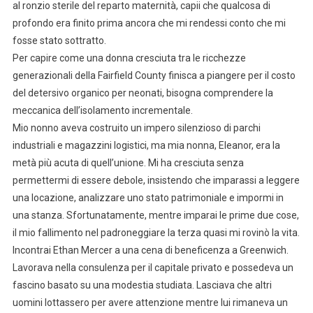
al ronzio sterile del reparto maternità, capii che qualcosa di
profondo era finito prima ancora che mi rendessi conto che mi
fosse stato sottratto.
Per capire come una donna cresciuta tra le ricchezze
generazionali della Fairfield County finisca a piangere per il costo
del detersivo organico per neonati, bisogna comprendere la
meccanica dell’isolamento incrementale.
Mio nonno aveva costruito un impero silenzioso di parchi
industriali e magazzini logistici, ma mia nonna, Eleanor, era la
metà più acuta di quell’unione. Mi ha cresciuta senza
permettermi di essere debole, insistendo che imparassi a leggere
una locazione, analizzare uno stato patrimoniale e impormi in
una stanza. Sfortunatamente, mentre imparai le prime due cose,
il mio fallimento nel padroneggiare la terza quasi mi rovinò la vita.
Incontrai Ethan Mercer a una cena di beneficenza a Greenwich.
Lavorava nella consulenza per il capitale privato e possedeva un
fascino basato su una modestia studiata. Lasciava che altri
uomini lottassero per avere attenzione mentre lui rimaneva un