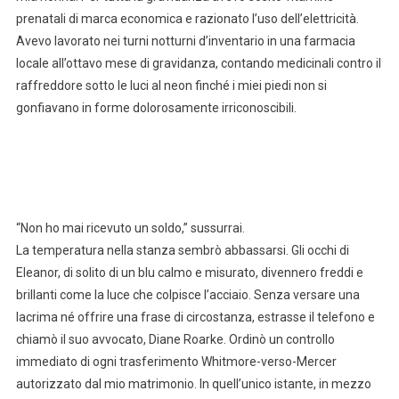
prenatali di marca economica e razionato l’uso dell’elettricità.
Avevo lavorato nei turni notturni d’inventario in una farmacia
locale all’ottavo mese di gravidanza, contando medicinali contro il
raffreddore sotto le luci al neon finché i miei piedi non si
gonfiavano in forme dolorosamente irriconoscibili.
“Non ho mai ricevuto un soldo,” sussurrai.
La temperatura nella stanza sembrò abbassarsi. Gli occhi di
Eleanor, di solito di un blu calmo e misurato, divennero freddi e
brillanti come la luce che colpisce l’acciaio. Senza versare una
lacrima né offrire una frase di circostanza, estrasse il telefono e
chiamò il suo avvocato, Diane Roarke. Ordinò un controllo
immediato di ogni trasferimento Whitmore-verso-Mercer
autorizzato dal mio matrimonio. In quell’unico istante, in mezzo