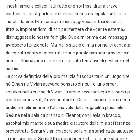
i nostri amici e colleghi sul fatto che soffrissi di una grave
confusione post-partum e che mia nonna manipolasse la mia
instabilità emotiva. Lasciava messaggi vocali intrisi di dolore
fittizio, implorandomi di non permettere che «gente esterna»
distruggesse la nostra famiglia. Due anni prima quei messaggi
avrebbero funzionato. Ma, nello studio di mia nonna, circondata
da estratti conto sequestrati, le sue parole non sembravano più
amore. Suonavano come un disperato tentativo di gestione del
rischio.
La prova definitiva della loro malizia fu scoperta in un luogo che
né Ethan né Vivian avevano pensato di ripulire: uno smart
speaker nella cucina di Vivian. Tramite accesso legale ai backup
cloud sincronizzati, l’investigatore di Diane recuperò frammenti
audio che eliminarono l’ultimo velo della negabilità plausibile.
Seduta nella sala da pranzo di Eleanor, con Layla in braccio,
ascoltai mio marito e sua madre discutere della mia sofferenza
orchestrata. Sentii Vivian chiedere se la mia stanchezza aiutasse
la messinscena. Sentii Ethan rispondere: «Le persone stanche