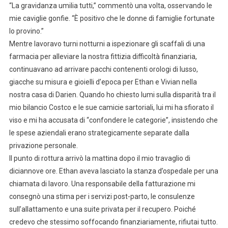
“La gravidanza umilia tutti,” commentò una volta, osservando le
mie caviglie gonfie. “È positivo che le donne di famiglie fortunate
lo provino.”
Mentre lavoravo turni notturni a ispezionare gli scaffali di una
farmacia per alleviare la nostra fittizia difficoltà finanziaria,
continuavano ad arrivare pacchi contenenti orologi di lusso,
giacche su misura e gioielli d’epoca per Ethan e Vivian nella
nostra casa di Darien. Quando ho chiesto lumi sulla disparità tra il
mio bilancio Costco e le sue camicie sartoriali, lui mi ha sfiorato il
viso e mi ha accusata di “confondere le categorie”, insistendo che
le spese aziendali erano strategicamente separate dalla
privazione personale.
Il punto di rottura arrivò la mattina dopo il mio travaglio di
diciannove ore. Ethan aveva lasciato la stanza d’ospedale per una
chiamata di lavoro. Una responsabile della fatturazione mi
consegnò una stima per i servizi post-parto, le consulenze
sull’allattamento e una suite privata per il recupero. Poiché
credevo che stessimo soffocando finanziariamente, rifiutai tutto.