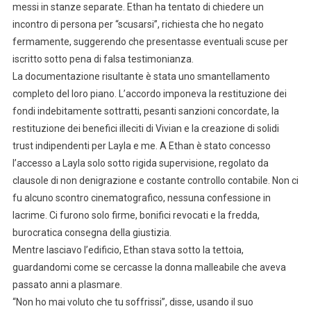
messi in stanze separate. Ethan ha tentato di chiedere un
incontro di persona per “scusarsi”, richiesta che ho negato
fermamente, suggerendo che presentasse eventuali scuse per
iscritto sotto pena di falsa testimonianza.
La documentazione risultante è stata uno smantellamento
completo del loro piano. L’accordo imponeva la restituzione dei
fondi indebitamente sottratti, pesanti sanzioni concordate, la
restituzione dei benefici illeciti di Vivian e la creazione di solidi
trust indipendenti per Layla e me. A Ethan è stato concesso
l’accesso a Layla solo sotto rigida supervisione, regolato da
clausole di non denigrazione e costante controllo contabile. Non ci
fu alcuno scontro cinematografico, nessuna confessione in
lacrime. Ci furono solo firme, bonifici revocati e la fredda,
burocratica consegna della giustizia.
Mentre lasciavo l’edificio, Ethan stava sotto la tettoia,
guardandomi come se cercasse la donna malleabile che aveva
passato anni a plasmare.
“Non ho mai voluto che tu soffrissi”, disse, usando il suo