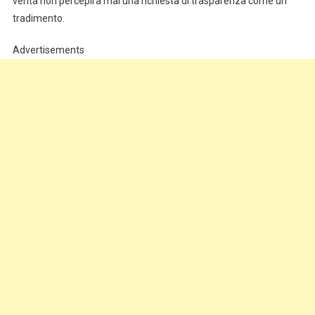
verità non percepirà mai una richiesta di trasparenza come un
tradimento.
Advertisements