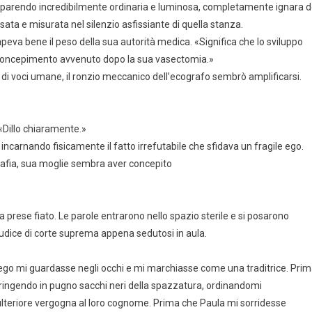
apparendo incredibilmente ordinaria e luminosa, completamente ignara d
esata e misurata nel silenzio asfissiante di quella stanza.
eva bene il peso della sua autorità medica. «Significa che lo sviluppo
 concepimento avvenuto dopo la sua vasectomia.»
i voci umane, il ronzio meccanico dell’ecografo sembrò amplificarsi.
 «Dillo chiaramente.»
incarnando fisicamente il fatto irrefutabile che sfidava un fragile ego.
rafia, sua moglie sembra aver concepito
prese fiato. Le parole entrarono nello spazio sterile e si posarono
dice di corte suprema appena sedutosi in aula.
 Diego mi guardasse negli occhi e mi marchiasse come una traditrice. Pri
stringendo in pugno sacchi neri della spazzatura, ordinandomi
ulteriore vergogna al loro cognome. Prima che Paula mi sorridesse