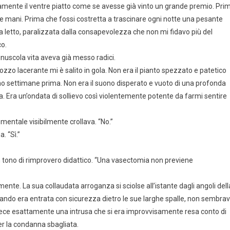
tamente il ventre piatto come se avesse già vinto un grande premio. Pri
o le mani. Prima che fossi costretta a trascinare ogni notte una pesante
da letto, paralizzata dalla consapevolezza che non mi fidavo più del
co.
nuscola vita aveva già messo radici.
zo lacerante mi è salito in gola. Non era il pianto spezzato e patetico
no settimane prima. Non era il suono disperato e vuoto di una profonda
 Era un’ondata di sollievo così violentemente potente da farmi sentire
mentale visibilmente crollava. “No.”
. “Sì.”
 un tono di rimprovero didattico. “Una vasectomia non previene
ente. La sua collaudata arroganza si sciolse all’istante dagli angoli dell
quando era entrata con sicurezza dietro le sue larghe spalle, non sembra
ece esattamente una intrusa che si era improvvisamente resa conto di
er la condanna sbagliata.