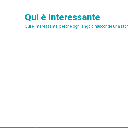
Skip
to
Qui è interessante
content
Qui è interessante, perché ogni angolo nasconde una stori