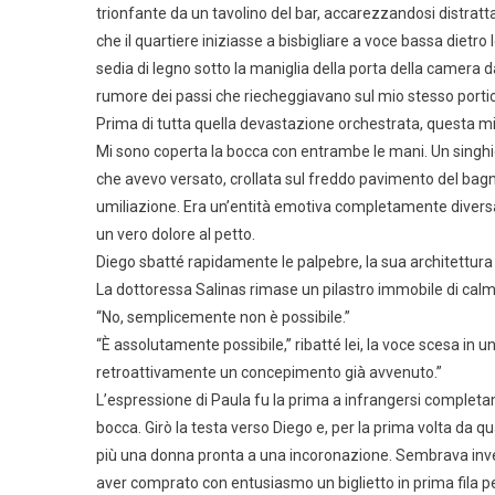
trionfante da un tavolino del bar, accarezzandosi distrat
che il quartiere iniziasse a bisbigliare a voce bassa dietr
sedia di legno sotto la maniglia della porta della camera 
rumore dei passi che riecheggiavano sul mio stesso porti
Prima di tutta quella devastazione orchestrata, questa mi
Mi sono coperta la bocca con entrambe le mani. Un singhioz
che avevo versato, crollata sul freddo pavimento del bag
umiliazione. Era un’entità emotiva completamente diversa.
un vero dolore al petto.
Diego sbatté rapidamente le palpebre, la sua architettura 
La dottoressa Salinas rimase un pilastro immobile di calma
“No, semplicemente non è possibile.”
“È assolutamente possibile,” ribatté lei, la voce scesa in
retroattivamente un concepimento già avvenuto.”
L’espressione di Paula fu la prima a infrangersi completam
bocca. Girò la testa verso Diego e, per la prima volta da 
più una donna pronta a una incoronazione. Sembrava inv
aver comprato con entusiasmo un biglietto in prima fila p