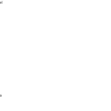
el
ma