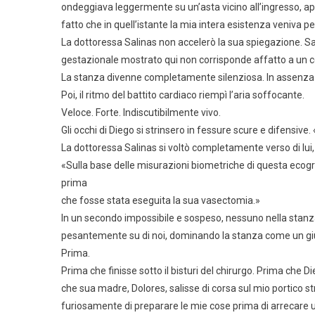
ondeggiava leggermente su un’asta vicino all’ingresso, 
fatto che in quell’istante la mia intera esistenza veniva p
La dottoressa Salinas non accelerò la sua spiegazione. Sap
gestazionale mostrato qui non corrisponde affatto a un
La stanza divenne completamente silenziosa. In assenza d
Poi, il ritmo del battito cardiaco riempì l’aria soffocante.
Veloce. Forte. Indiscutibilmente vivo.
Gli occhi di Diego si strinsero in fessure scure e difensive.
La dottoressa Salinas si voltò completamente verso di lui, 
«Sulla base delle misurazioni biometriche di questa ecog
prima
che fosse stata eseguita la sua vasectomia.»
In un secondo impossibile e sospeso, nessuno nella stanza 
pesantemente su di noi, dominando la stanza come un giu
Prima.
Prima che finisse sotto il bisturi del chirurgo. Prima che
che sua madre, Dolores, salisse di corsa sul mio portico 
furiosamente di preparare le mie cose prima di arrecare 