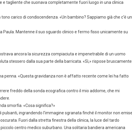
te e tagliente che suonava completamente fuori luogo in una clinica
 tono carico di condiscendenza. «Un bambino? Sappiamo già che c’è un
 Paula. Mantenne il suo sguardo clinico e fermo fisso unicamente su
 mostrava ancora la sicurezza compiaciuta e impenetrabile di un uomo
luta stessero dalla sua parte della barricata. «Sì,» rispose bruscamente
una penna. «Questa gravidanza non è affatto recente come lei ha fatto
scorrere freddo della sonda ecografica contro il mio addome, che mi
ndere.
onda smorfia. «Cosa significa?»
pulsanti, ingrandendo l’immagine sgranata finché il monitor non emis
curata. Fuori dalla stretta finestra della clinica, la luce del tardo
l piccolo centro medico suburbano. Una solitaria bandiera americana