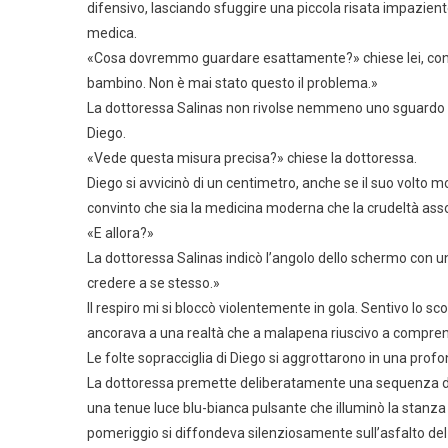
difensivo, lasciando sfuggire una piccola risata impazien
medica.
«Cosa dovremmo guardare esattamente?» chiese lei, con
bambino. Non è mai stato questo il problema.»
La dottoressa Salinas non rivolse nemmeno uno sguardo a
Diego.
«Vede questa misura precisa?» chiese la dottoressa.
Diego si avvicinò di un centimetro, anche se il suo volto
convinto che sia la medicina moderna che la crudeltà asso
«E allora?»
La dottoressa Salinas indicò l’angolo dello schermo con 
credere a se stesso.»
Il respiro mi si bloccò violentemente in gola. Sentivo lo 
ancorava a una realtà che a malapena riuscivo a compre
Le folte sopracciglia di Diego si aggrottarono in una prof
La dottoressa premette deliberatamente una sequenza di 
una tenue luce blu-bianca pulsante che illuminò la stanza os
pomeriggio si diffondeva silenziosamente sull’asfalto de