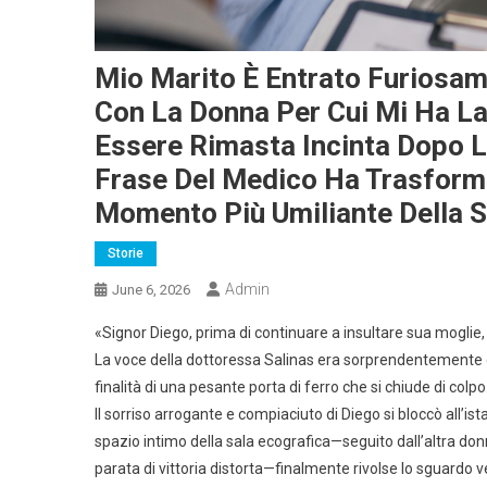
Mio Marito È Entrato Furiosam
Con La Donna Per Cui Mi Ha La
Essere Rimasta Incinta Dopo 
Frase Del Medico Ha Trasform
Momento Più Umiliante Della S
Storie
Admin
June 6, 2026
«Signor Diego, prima di continuare a insultare sua mogli
La voce della dottoressa Salinas era sorprendentemente c
finalità di una pesante porta di ferro che si chiude di colpo
Il sorriso arrogante e compiaciuto di Diego si bloccò all’i
spazio intimo della sala ecografica—seguito dall’altra don
parata di vittoria distorta—finalmente rivolse lo sguardo v